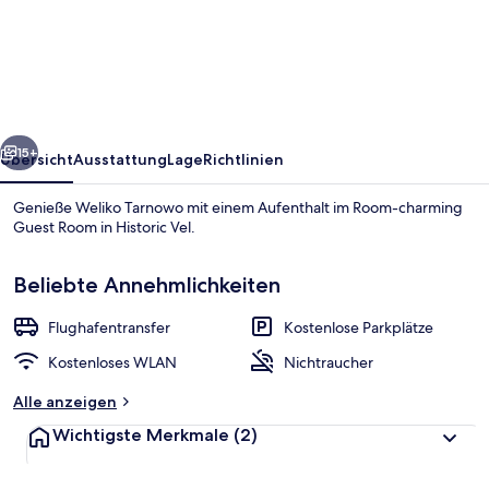
charming
Guest
Room
in
Historic
rück
Weiter
Vel
15+
Übersicht
Ausstattung
Lage
Richtlinien
Genieße Weliko Tarnowo mit einem Aufenthalt im Room-charming
Guest Room in Historic Vel.
Beliebte Annehmlichkeiten
Flughafentransfer
Kostenlose Parkplätze
Kostenloses WLAN
Nichtraucher
Zimmer, 1 Schlafzimmer, barrierefrei,
Alle anzeigen
Wichtigste Merkmale
(2)