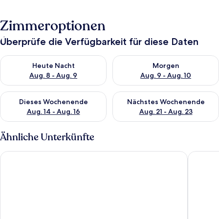
Zimmeroptionen
Überprüfe die Verfügbarkeit für diese Daten
Überprüfe die Verfügbarkeit für heute Nacht, Aug. 8 - Aug. 9.
Überprüfe die Verfügbarkeit f
Heute Nacht
Morgen
Aug. 8 - Aug. 9
Aug. 9 - Aug. 10
Überprüfe die Verfügbarkeit für dieses Wochenende, Aug. 14 -
Überprüfe die Verfügbarkeit f
Dieses Wochenende
Nächstes Wochenende
Aug. 14 - Aug. 16
Aug. 21 - Aug. 23
Ähnliche Unterkünfte
Park Hotel Novel
Hotel Va