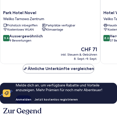
Park
Hotel
Park Hotel Novel
Hotel 
Hotel
Varusha
Weliko Tarnowo Zentrum
Veliko T
Novel
Veliko
Frühstück inbegriffen
Parkplätze verfügbar
Hausti
Weliko
Tarnovo
Kostenloses WLAN
Klimaanlage
Koste
Tarnowo
Zentrum
9.4
8.6
Aussergewöhnlich
Her
9.4
8.6
von
von
9 Bewertungen
37 B
10,
10,
Der
CHF 71
Aussergewöhnlich,
Hervorr
Preis
9
37
inkl. Steuern & Gebühren
beträgt
8. Sept.–9. Sept.
Bewertungen
Bewert
CHF 71
Ähnliche Unterkünfte vergleichen
Melde dich an, um verfügbare Rabatte und Vorteile
anzuzeigen. Mehr Prämien für noch mehr Abenteuer!
Anmelden
Jetzt kostenlos registrieren
Zur Gegend