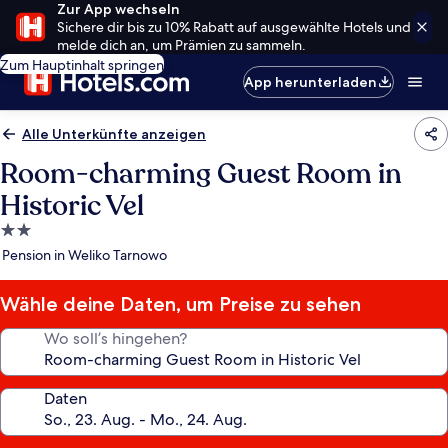
Zur App wechseln
Sichere dir bis zu 10% Rabatt auf ausgewählte Hotels und
melde dich an, um Prämien zu sammeln.
Zum Hauptinhalt springen
App herunterladen
Alle Unterkünfte anzeigen
Room-charming Guest Room in
Historic Vel
2.0-
Sterne-
Pension in Weliko Tarnowo
Unterkunft
Wähle deine Daten, um Preise zu sehen
Wo soll’s hingehen?
Daten