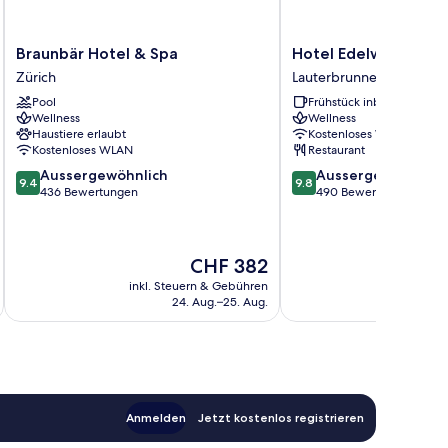
Braunbär
Hotel
Braunbär Hotel & Spa
Hotel Edelweiss We
Hotel
Edelweiss
Zürich
Lauterbrunnen
&
Wengen
Pool
Frühstück inbegriffen
Spa
Lauterbrunnen
Wellness
Wellness
Zürich
Haustiere erlaubt
Kostenloses WLAN
Kostenloses WLAN
Restaurant
9.4
9.8
Aussergewöhnlich
Aussergewöhnlich
9.4
9.8
von
von
436 Bewertungen
490 Bewertungen
10,
10,
Aussergewöhnlich,
Aussergewöhnlich,
436
490
Der
CHF 382
Bewertungen
Bewertungen
Preis
inkl. Steuern & Gebühren
inkl. S
beträgt
24. Aug.–25. Aug.
CHF 382
Anmelden
Jetzt kostenlos registrieren