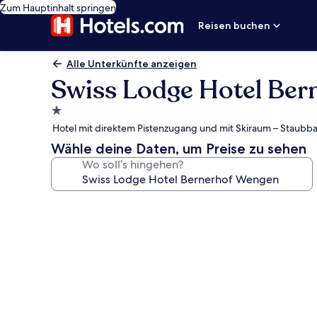
Zum Hauptinhalt springen
Reisen buchen
Alle Unterkünfte anzeigen
Swiss Lodge Hotel Ber
1.0-
Stern-
Hotel mit direktem Pistenzugang und mit Skiraum – Staubbac
Unterkunft
Wähle deine Daten, um Preise zu sehen
Wo soll’s hingehen?
Fotogalerie
von
Swiss
Lodge
Hotel
Bernerhof