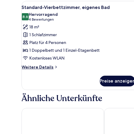
eigenes
Alle
Ein Schlafzimmer mit einem Et
3
Bad
Standard-Vierbettzimmer, eigenes Bad
Fotos
Hervorragend
für
8.6
8.6 von 10
(4
4 Bewertungen
Standard-
Bewertungen)
18 m²
Vierbettzimmer,
1 Schlafzimmer
eigenes
Platz für 4 Personen
Bad
1 Doppelbett und 1 Einzel-Etagenbett
anzeigen
Kostenloses WLAN
Weitere
Weitere Details
Details
für
Preise anzeige
Standard-
Vierbettzimmer,
eigenes
Ähnliche Unterkünfte
Bad
Hotel Falken
Hotel Regina