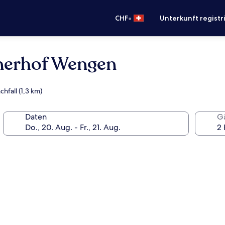
•
CHF
Unterkunft registr
nerhof Wengen
hfall (1,3 km)
Daten
G