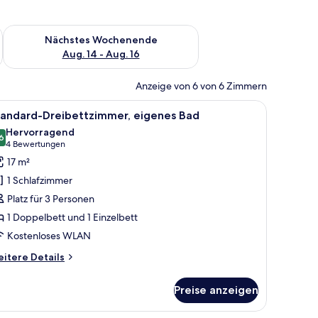
es Wochenende, Aug. 7 - Aug. 9.
Überprüfe die Verfügbarkeit für nächstes Wochenende, Aug. 1
Nächstes Wochenende
Aug. 14 - Aug. 16
Anzeige von 6 von 6 Zimmern
ter mit Vorhängen, einem Heizkörper, einem Holzschrank, einem Badezimmer 
h, Stuhl, Fernseher und Bad.
le
Ein Hotelzimmer mit zwei Betten, einem Schre
2
tandard-Dreibettzimmer, eigenes Bad
otos
Hervorragend
ür
6
8.6 von 10
(4
4 Bewertungen
tandard-
Bewertungen)
17 m²
reibettzimmer,
1 Schlafzimmer
igenes
Platz für 3 Personen
ad
1 Doppelbett und 1 Einzelbett
nzeigen
Kostenloses WLAN
itere
itere Details
tails
r
Preise anzeigen
andard-
eibettzimmer,