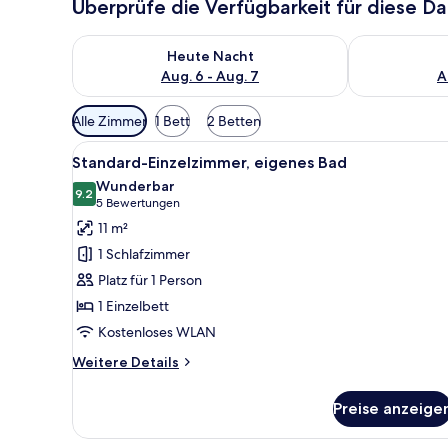
Überprüfe die Verfügbarkeit für diese D
Überprüfe die Verfügbarkeit für heute Nacht, Aug. 6
Überprüfe die
Heute Nacht
Aug. 6 - Aug. 7
A
Verfügbare
Alle Zimmer
1 Bett
2 Betten
Filter
Alle
Ein Schlafzimmer mit einem hö
für
3
Standard-Einzelzimmer, eigenes Bad
Fotos
Zimmer
Wunderbar
für
9.2
9.2 von 10
(5
5 Bewertungen
Standard-
Bewertungen)
11 m²
Einzelzimmer,
1 Schlafzimmer
eigenes
Platz für 1 Person
Bad
1 Einzelbett
anzeigen
Kostenloses WLAN
Weitere
Weitere Details
Details
für
Preise anzeige
Standard-
Einzelzimmer,