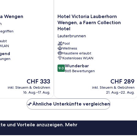
Hotel
na Wengen
Hotel Victoria Lauberhorn
Victoria
Wengen, a Faern Collection
n
Lauberhorn
Hotel
egriffen
n
Wengen,
Lauterbrunnen
a
aubt
Faern
Pool
 WLAN
Collection
Wellness
agend
Haustiere erlaubt
Hotel
Kostenloses WLAN
tungen
Lauterbrunnen
9.0
Wunderbar
9.0
,
von
865 Bewertungen
10,
Der
Der
CHF 333
CHF 289
Wunderbar,
Preis
Preis
865
inkl. Steuern & Gebühren
inkl. Steuern & Gebühren
beträgt
beträgt
16. Aug.–17. Aug.
21. Aug.–22. Aug.
Bewertungen
CHF 333
CHF 289
Ähnliche Unterkünfte vergleichen
te und Vorteile anzuzeigen. Mehr