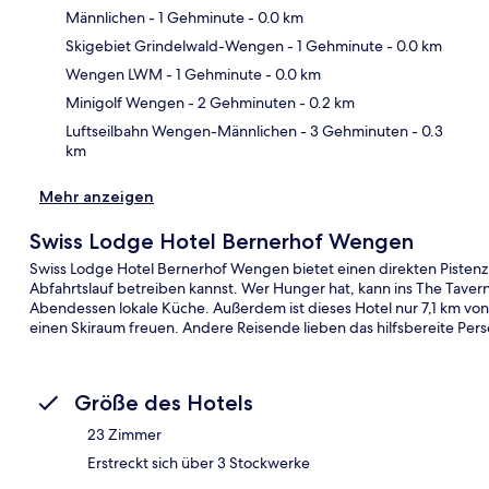
Männlichen
- 1 Gehminute
- 0.0 km
Skigebiet Grindelwald-Wengen
- 1 Gehminute
- 0.0 km
Kar
Wengen LWM
- 1 Gehminute
- 0.0 km
Minigolf Wengen
- 2 Gehminuten
- 0.2 km
Luftseilbahn Wengen-Männlichen
- 3 Gehminuten
- 0.3
km
Mehr anzeigen
Swiss Lodge Hotel Bernerhof Wengen
Swiss Lodge Hotel Bernerhof Wengen bietet einen direkten Piste
Abfahrtslauf betreiben kannst. Wer Hunger hat, kann ins The Taver
Abendessen lokale Küche. Außerdem ist dieses Hotel nur 7,1 km von
einen Skiraum freuen. Andere Reisende lieben das hilfsbereite Pers
Größe des Hotels
23 Zimmer
Erstreckt sich über 3 Stockwerke