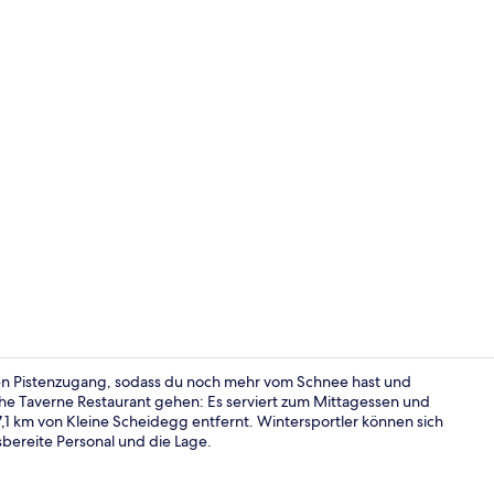
Mittagessen
en Pistenzugang, sodass du noch mehr vom Schnee hast und
The Taverne Restaurant gehen: Es serviert zum Mittagessen und
,1 km von Kleine Scheidegg entfernt. Wintersportler können sich
Sitzecke in 
sbereite Personal und die Lage.