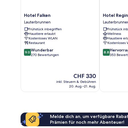
Hotel
Hotel
Hotel Falken
Hotel Regi
Falken
Regina
Lauterbrunnen
Lauterbrunne
Lauterbrunnen
Wengen
Frühstück inbegriffen
Frühstück inb
Lauterbrunne
Haustiere erlaubt
Wellness
Kostenloses WLAN
Haustiere erl
Restaurant
Kostenloses
9.0
8.8
Wunderbar
Hervorr
9.0
8.8
von
von
270 Bewertungen
353 Bewer
10,
10,
Wunderbar,
Hervorragend
270
353
Der
CHF 330
Bewertungen
Bewertungen
Preis
inkl. Steuern & Gebühren
beträgt
20. Aug.–21. Aug.
CHF 330
Melde dich an, um verfügbare Rabat
Prämien für noch mehr Abenteuer!