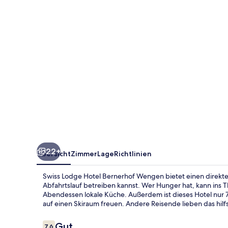
Wengen
22+
Übersicht
Zimmer
Lage
Richtlinien
Swiss Lodge Hotel Bernerhof Wengen bietet einen direkt
Abfahrtslauf betreiben kannst. Wer Hunger hat, kann ins 
Abendessen lokale Küche. Außerdem ist dieses Hotel nur 7
auf einen Skiraum freuen. Andere Reisende lieben das hilf
Bewertungen
Gut
7,6