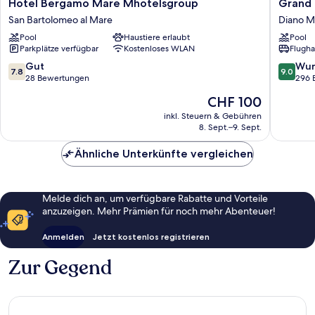
Hotel
Grand
Hotel Bergamo Mare Mhotelsgroup
Grand 
Bergamo
Hotel
San Bartolomeo al Mare
Diano M
Mare
Diana
Pool
Haustiere erlaubt
Pool
Mhotelsgroup
Majestic
Parkplätze verfügbar
Kostenloses WLAN
Flugha
San
Diano
Bartolomeo
Marina
7.8
9.0
Gut
Wun
7.8
9.0
al
von
von
28 Bewertungen
296 
Mare
10,
10,
Der
CHF 100
Gut,
Wunder
Preis
28
296
inkl. Steuern & Gebühren
beträgt
8. Sept.–9. Sept.
Bewertungen
Bewert
CHF 100
Ähnliche Unterkünfte vergleichen
Melde dich an, um verfügbare Rabatte und Vorteile
anzuzeigen. Mehr Prämien für noch mehr Abenteuer!
Anmelden
Jetzt kostenlos registrieren
Zur Gegend