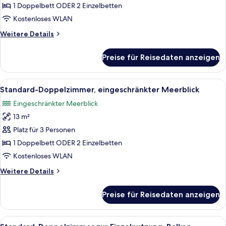
Doppelzimmer,
1 Doppelbett ODER 2 Einzelbetten
Balkon
Kostenloses WLAN
anzeigen
Weitere
Weitere Details
Details
für
Preise für Reisedaten anzeigen
Standard-
Doppelzimmer,
Balkon
Alle
Ein Hotelzimmer mit Bett, Schreibtisch
3
Standard-Doppelzimmer, eingeschränkter Meerblick
Fotos
Eingeschränkter Meerblick
für
13 m²
Standard-
Doppelzimmer,
Platz für 3 Personen
eingeschränkter
1 Doppelbett ODER 2 Einzelbetten
Meerblick
Kostenloses WLAN
anzeigen
Weitere
Weitere Details
Details
für
Preise für Reisedaten anzeigen
Standard-
Doppelzimmer,
eingeschränkter
Alle
Ein Hotelzimmer mit Balkon, einem Bet
1
Meerblick