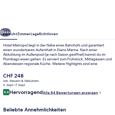
rück
Weiter
44+
Übersicht
Zimmer
Lage
Richtlinien
Hotel Metropol liegt in der Nähe eines Bahnhofs und garantiert
einen wunderbaren Aufenthalt in Diano Marina. Nach einer
Abkühlung im Außenpool (je nach Saison geöffnet) kannst du im
Plumbago essen gehen. Es serviert zum Frühstück, Mittagessen und
Abendessen regionale Küche. Weitere Highlights sind eine
Strandbar, ein Kinderbecken und eine Snackbar.
Der
CHF 248
aktuelle
inkl. Steuern & Gebühren
Preis
6. Sept.–7. Sept.
Blick vom Balkon
beträgt
Bewertungen
Hervorragend
8,8
Alle 84 Bewertungen anzeigen
CHF 248.
8,8 von 10.
Beliebte Annehmlichkeiten