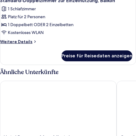
Standard-Doppelzimmer zur Einzelnutzung, Balkon
Fotos
1 Schlafzimmer
für
Platz für 2 Personen
Standard-
Doppelzimmer
1 Doppelbett ODER 2 Einzelbetten
zur
Kostenloses WLAN
Einzelnutzung,
Weitere
Weitere Details
Balkon
Details
anzeigen
für
Preise für Reisedaten anzeigen
Standard-
Doppelzimmer
zur
Ähnliche Unterkünfte
Einzelnutzung,
Balkon
Hotel Bergamo Mare Mhotelsgroup
Grand Ho