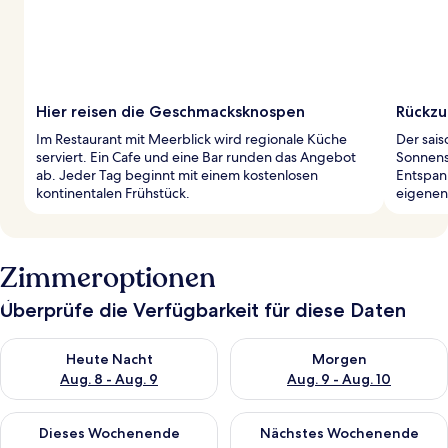
Hier reisen die Geschmacksknospen
Rückzu
Im Restaurant mit Meerblick wird regionale Küche
Der sais
serviert. Ein Cafe und eine Bar runden das Angebot
Sonnensc
ab. Jeder Tag beginnt mit einem kostenlosen
Entspan
kontinentalen Frühstück.
eigenen
Zimmeroptionen
Überprüfe die Verfügbarkeit für diese Daten
Überprüfe die Verfügbarkeit für heute Nacht, Aug. 8 - Aug. 9.
Überprüfe die Verfügbarkeit f
Heute Nacht
Morgen
Aug. 8 - Aug. 9
Aug. 9 - Aug. 10
Überprüfe die Verfügbarkeit für dieses Wochenende, Aug. 14 -
Überprüfe die Verfügbarkeit f
Dieses Wochenende
Nächstes Wochenende