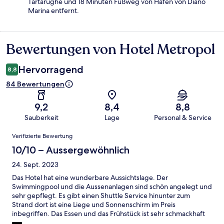
Tartarughe und 18 Minuten Fußweg von Hafen von Diano
Marina entfernt.
Bewertungen von Hotel Metropol
Bewertungen
Hervorragend
8,8
84 Bewertungen
9,2
8,4
8,8
Sauberkeit
Lage
Personal & Service
Bewertungen
Verifizierte Bewertung
10/10 – Aussergewöhnlich
24. Sept. 2023
Das Hotel hat eine wunderbare Aussichtslage. Der
Swimmingpool und die Aussenanlagen sind schön angelegt und
sehr gepflegt. Es gibt einen Shuttle Service hinunter zum
Strand dort ist eine Liege und Sonnenschirm im Preis
inbegriffen. Das Essen und das Frühstück ist sehr schmackhaft
und vielseitig. Das Personal ist sehr freundlich und professionell.