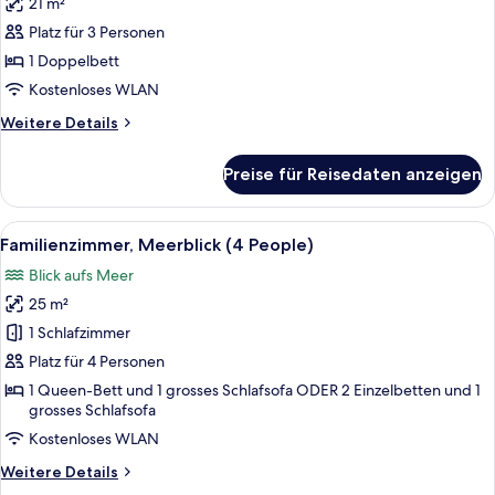
21 m²
Superior-
Doppelzimmer,
Platz für 3 Personen
Meerblick
1 Doppelbett
anzeigen
Kostenloses WLAN
Weitere
Weitere Details
Details
für
Preise für Reisedaten anzeigen
Superior-
Doppelzimmer,
Meerblick
Alle
Hochwertige Bettwaren, Daunenbettde
5
Familienzimmer, Meerblick (4 People)
Fotos
Blick aufs Meer
für
25 m²
Familienzimmer,
Meerblick
1 Schlafzimmer
(4
Platz für 4 Personen
People)
1 Queen-Bett und 1 grosses Schlafsofa ODER 2 Einzelbetten und 1
anzeigen
grosses Schlafsofa
Kostenloses WLAN
Weitere
Weitere Details
Details