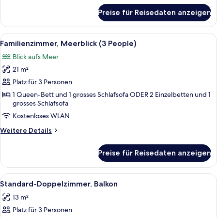
für
Preise für Reisedaten anzeigen
Familienzimmer,
Meerblick
(4
Alle
Hochwertige Bettwaren, Daunenbettde
5
People)
Familienzimmer, Meerblick (3 People)
Fotos
Blick aufs Meer
für
21 m²
Familienzimmer,
Meerblick
Platz für 3 Personen
(3
1 Queen-Bett und 1 grosses Schlafsofa ODER 2 Einzelbetten und 1
grosses Schlafsofa
People)
anzeigen
Kostenloses WLAN
Weitere
Weitere Details
Details
für
Preise für Reisedaten anzeigen
Familienzimmer,
Meerblick
(3
Alle
Ein Hotelzimmer mit einem Bett, Nacht
3
People)
Standard-Doppelzimmer, Balkon
Fotos
13 m²
für
Platz für 3 Personen
Standard-