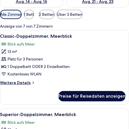
Aug. 14 - Aug. 16
Aug. 21 - Aug. 23
Verfügbare
Alle Zimmer
1 Bett
2 Betten
Über 3 Betten
Filter
für
Anzeige von 7 von 7 Zimmern
Zimmer
Alle
Classic-Doppelzimmer, Meerblick
5
Classic-Doppelzimmer, Meerblick
Fotos
Blick aufs Meer
für
13 m²
Classic-
Doppelzimmer,
Platz für 3 Personen
Meerblick
1 Doppelbett ODER 2 Einzelbetten
anzeigen
Kostenloses WLAN
Weitere
Weitere Details
Details
für
Preise für Reisedaten anzeigen
Classic-
Doppelzimmer,
Meerblick
Alle
Hochwertige Bettwaren, Daunenbettde
5
Superior-Doppelzimmer, Meerblick
Fotos
Blick aufs Meer
für