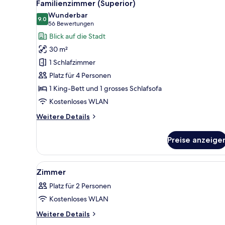
13
Familienzimmer (Superior)
Fotos
Wunderbar
für
9.0
9.0 von 10
(56
56 Bewertungen
Familienzimmer
Bewertungen)
Blick auf die Stadt
(Superior)
30 m²
anzeigen
1 Schlafzimmer
Platz für 4 Personen
1 King-Bett und 1 grosses Schlafsofa
Kostenloses WLAN
Weitere
Weitere Details
Details
für
Preise anzeige
Familienzimmer
(Superior)
Alle
Ein Hotelzimmer mit Bett, Schr
7
Zimmer
Fotos
Platz für 2 Personen
für
Kostenloses WLAN
Zimmer
anzeigen
Weitere
Weitere Details
Details