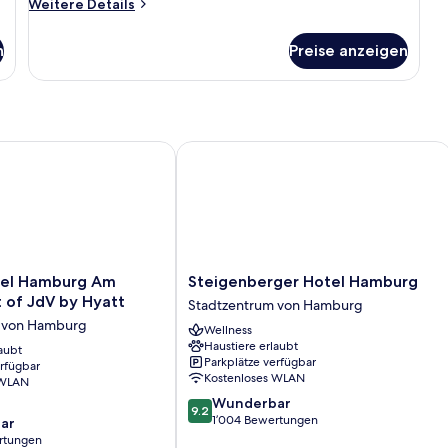
Weitere
Weitere Details
anzeigen
Details
für
n
Preise anzeigen
Superior
Family
Room
 Hamburg Am Michel, part of JdV by Hyatt
Steigenberger Hotel Hamburg
Steigenberger
tel Hamburg Am
Steigenberger Hotel Hamburg
Hotel
t of JdV by Hyatt
Stadtzentrum von Hamburg
Hamburg
 von Hamburg
Wellness
Stadtzentrum
Haustiere erlaubt
aubt
von
Parkplätze verfügbar
erfügbar
Hamburg
Kostenloses WLAN
 WLAN
9.2
Wunderbar
9.2
von
1’004 Bewertungen
ar
10,
rtungen