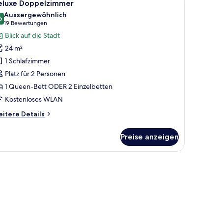
14
eluxe Doppelzimmer
otos
Aussergewöhnlich
ür
6
9.6 von 10
(19
19 Bewertungen
eluxe
Bewertungen)
Blick auf die Stadt
oppelzimmer
24 m²
nzeigen
1 Schlafzimmer
Platz für 2 Personen
1 Queen-Bett ODER 2 Einzelbetten
Kostenloses WLAN
itere
itere Details
tails
r
Preise anzeigen
luxe
ppelzimmer
Schreibtisch, Verdunkelungsvorhänge