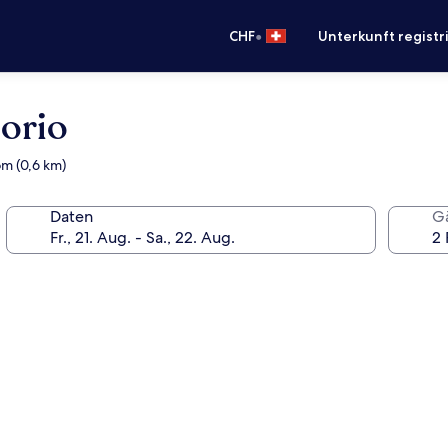
•
CHF
Unterkunft registr
orio
om (0,6 km)
Daten
G