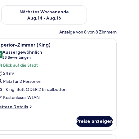
es Wochenende, Aug. 7 - Aug. 9.
Überprüfe die Verfügbarkeit für nächstes Wochenende, Aug. 1
Nächstes Wochenende
Aug. 14 - Aug. 16
Anzeige von 8 von 8 Zimmern
e durch das Fenster.
t, einem Schreibtisch, einem Sessel, einer Lampe und einem Gemälde.
le
Ein modernes Hotelzimmer mit Bett, Schreibtis
12
uperior-Zimmer (King)
otos
Aussergewöhnlich
ür
4
9.4 von 10
(28
28 Bewertungen
uperior-
Bewertungen)
Blick auf die Stadt
immer
24 m²
King)
Platz für 2 Personen
nzeigen
1 King-Bett ODER 2 Einzelbetten
Kostenloses WLAN
itere
itere Details
tails
r
Preise anzeigen
perior-
immer
ing)
 Tisch und Stühlen.
Conditioner auf einer Holzablage.
le
Ein Hotelzimmer mit Bett, Schreibtisch, Stuhl