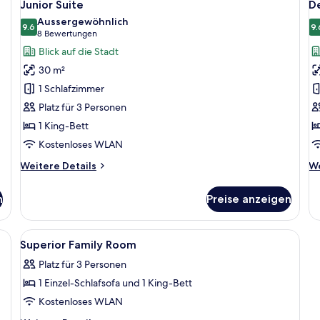
20
Junior Suite
D
Fotos
F
Aussergewöhnlich
für
9.6
f
9.
9.6 von 10
(8
8 Bewertungen
Junior
D
Bewertungen)
Blick auf die Stadt
Suite
D
30 m²
anzeigen
a
1 Schlafzimmer
Platz für 3 Personen
1 King-Bett
Kostenloses WLAN
Weitere
We
Weitere Details
We
Details
De
für
fü
n
Preise anzeigen
Junior
De
Suite
Do
eibtisch, Stuhl und einem großen Fenster mit Blick auf die Stadt.
Alle
Hochwertige Bettwaren, Zimmersafe, 
8
Superior Family Room
Fotos
Platz für 3 Personen
für
1 Einzel-Schlafsofa und 1 King-Bett
Superior
Family
Kostenloses WLAN
Room