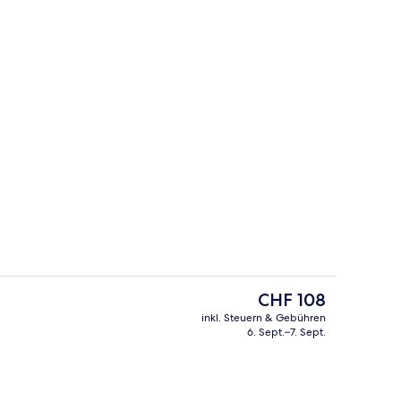
io
Bar (in der Unterkunft)
Der
CHF 108
aktuelle
inkl. Steuern & Gebühren
Preis
6. Sept.–7. Sept.
ch
Standardzimmer (King)
beträgt
CHF 108.