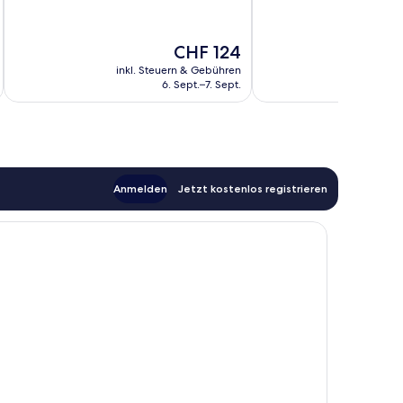
Hervorragend,
10,
1’490
Hervorragend,
Bewertungen
1’010
Der
CHF 124
Bewertungen
Preis
inkl. Steuern & Gebühren
inkl. S
beträgt
6. Sept.–7. Sept.
CHF 124
Anmelden
Jetzt kostenlos registrieren