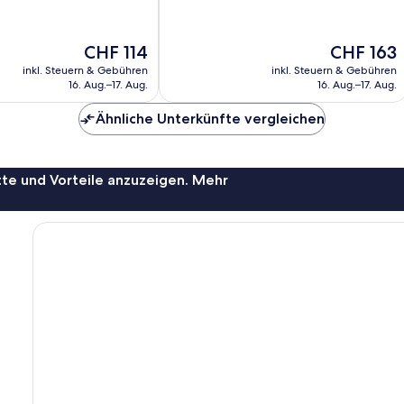
Wunderbar,
1’004
Bewertungen
Der
Der
CHF 114
CHF 163
Preis
Preis
inkl. Steuern & Gebühren
inkl. Steuern & Gebühren
beträgt
beträgt
16. Aug.–17. Aug.
16. Aug.–17. Aug.
CHF 114
CHF 163
Ähnliche Unterkünfte vergleichen
te und Vorteile anzuzeigen. Mehr