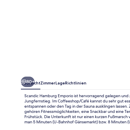
80+
Übersicht
Zimmer
Lage
Richtlinien
Scandic Hamburg Emporio ist hervorragend gelegen und 
Jungfernstieg. Im Coffeeshop/Café kannst du sehr gut ess
entspannen oder den Tag in der Sauna ausklingen lassen. 
gehören Fitnessmöglichkeiten, eine Snackbar und eine Ter
Frühstück. Die Unterkunft ist nur einen kurzen Fußmarsch 
man 5 Minuten (U-Bahnhof Gänsemarkt) bzw. 8 Minuten (