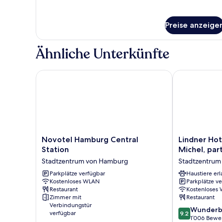
für
Zimmer
Preise anzeige
Ähnliche Unterkünfte
Novotel Hamburg Central Station
Lindner Hotel
Novotel
Lindner
Novotel Hamburg Central
Lindner Ho
Hamburg
Hotel
Station
Michel, par
Central
Hamburg
Stadtzentrum von Hamburg
Stadtzentrum
Station
Am
Stadtzentrum
Parkplätze verfügbar
Michel,
Haustiere erl
Kostenloses WLAN
Parkplätze v
von
part
Restaurant
Kostenloses
Hamburg
of
Zimmer mit
Restaurant
JdV
Verbindungstür
9.2
by
Wunderb
verfügbar
9.2
von
Hyatt
1’006 Bewe