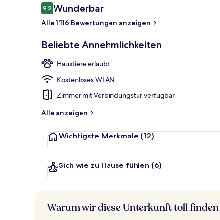
Bewertungen
Wunderbar
9,2
9,2 von 10.
Alle 1'116 Bewertungen anzeigen
Restaurant
Beliebte Annehmlichkeiten
Haustiere erlaubt
Kostenloses WLAN
Zimmer mit Verbindungstür verfügbar
Alle anzeigen
Wichtigste Merkmale
(12)
Sich wie zu Hause fühlen
(6)
Warum wir diese Unterkunft toll finden