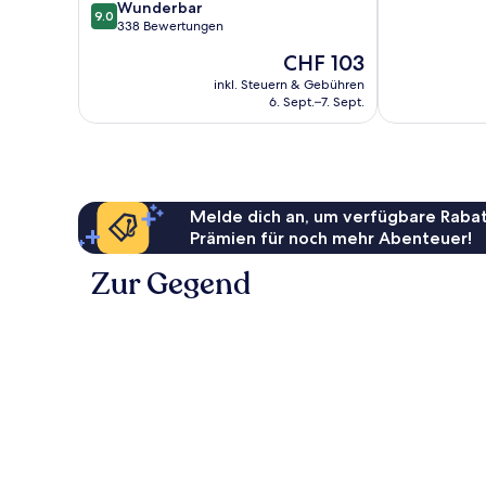
9.0
Wunderbar
10,
Stadtzentrum
9.0
von
338 Bewertungen
Wunderbar,
von
10,
1’006
Hamburg
Der
CHF 103
Wunderbar,
Bewertungen
Preis
338
inkl. Steuern & Gebühren
beträgt
6. Sept.–7. Sept.
Bewertungen
CHF 103
Melde dich an, um verfügbare Rabat
Prämien für noch mehr Abenteuer!
Zur Gegend