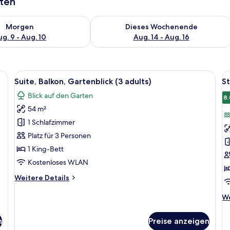
aten
 - Aug. 9.
 Verfügbarkeit für morgen, Aug. 9 - Aug. 10.
Überprüfe die Verfügbarkeit für dies
Morgen
Dieses Wochenende
g. 9 - Aug. 10
Aug. 14 - Aug. 16
lungsvorhänge, schallisolierte Zimmer
Alle
Ein Hotelzimmer mit einem Bett, einem
Al
10
Suite, Balkon, Gartenblick (3 adults)
St
Fotos
F
Blick auf den Garten
für
f
8.
54 m²
Suite,
S
Balkon,
T
1 Schlafzimmer
Gartenblick
Bl
Platz für 3 Personen
(3
a
1 King-Bett
adults)
d
Kostenloses WLAN
anzeigen
J
Weitere
Weitere Details
a
Details
für
We
We
Suite,
De
Balkon,
fü
n
Preise anzeigen
Gartenblick
St