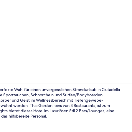
3 Restaurant
erfekte Wahl für einen unvergesslichen Strandurlaub in Ciutadella
wie Sporttauchen, Schnorcheln und Surfen/Bodyboarden
örper und Geist im Wellnessbereich mit Tiefengewebe-
Suite, Balko
hnt werden. Thai Garden, eins von 3 Restaurants, ist zum
ts bietet dieses Hotel im luxuriösen Stil 2 Bars/Lounges, eine
das hilfsbereite Personal.