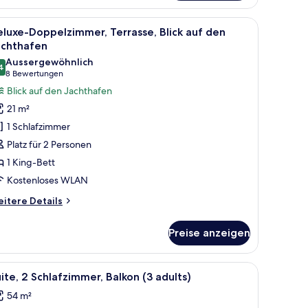
rrasse,
ick
eckenventilator.
le
Ein Hotelzimmer mit einem hölzernen Kopfteil
7
f
luxe-Doppelzimmer, Terrasse, Blick auf den
otos
en
achthafen
chthafen
ür
Aussergewöhnlich
4
eluxe-
9.4 von 10
(8
8 Bewertungen
oppelzimmer,
Bewertungen)
Blick auf den Jachthafen
errasse,
21 m²
ick
1 Schlafzimmer
uf
Platz für 2 Personen
en
1 King-Bett
achthafen
Kostenloses WLAN
nzeigen
itere
itere Details
tails
r
Preise anzeigen
luxe-
ppelzimmer,
rrasse,
eckenventilator.
rhänge, schallisolierte Zimmer
le
Minibar, Zimmersafe, Verdunkelungsvorhänge,
17
ick
ite, 2 Schlafzimmer, Balkon (3 adults)
otos
f
54 m²
en
ür