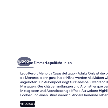
Lago
-
Adults
Only
202+
Übersicht
Zimmer
Lage
Richtlinien
Lago Resort Menorca Casas del Lago - Adults Only ist die p
de Menorca, denn ganz in der Nähe werden Aktivitäten 
angeboten. Ein Außenpool sorgt für Badespaß, während K
Massagen, Gesichtsbehandlungen und Aromatherapie verwö
Mittagessen und Abendessen geöffnet. Als weitere Highligh
Poolbar und einen Fitnessbereich. Andere Reisende lieben 
VIP Access