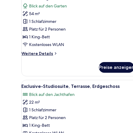
Suite,
Bewertung)
Blick auf den Garten
Balkon,
54 m²
Gartenblick
1 Schlafzimmer
(2
Platz für 2 Personen
adults)
1 King-Bett
anzeigen
Kostenloses WLAN
Weitere
Weitere Details
Details
für
Preise anzeige
Suite,
Balkon,
Gartenblick
Alle
Ein modernes Schlafzimmer mit
5
(2
Exclusive-Studiosuite, Terrasse, Erdgeschoss
Fotos
adults)
Blick auf den Jachthafen
für
22 m²
Exclusive-
Studiosuite,
1 Schlafzimmer
Terrasse,
Platz für 2 Personen
Erdgeschoss
1 King-Bett
anzeigen
Kostenloses WLAN