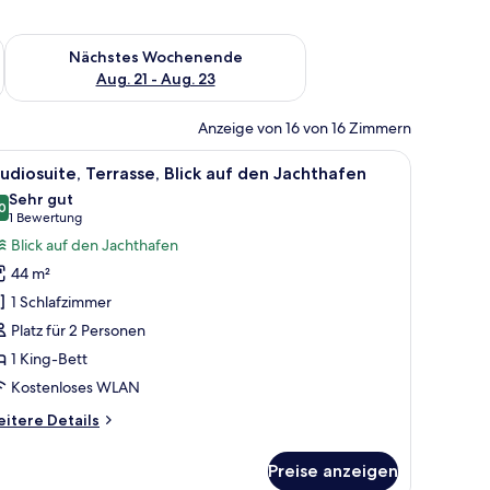
es Wochenende, Aug. 14 - Aug. 16.
Überprüfe die Verfügbarkeit für nächstes Wochenende, Aug. 2
Nächstes Wochenende
Aug. 21 - Aug. 23
Anzeige von 16 von 16 Zimmern
 Schreibtisch, einem Sessel und einem großen Spiegel sowie einem Deckenve
le
Ein Hotelzimmer mit Bett, Dusche und Wand
12
udiosuite, Terrasse, Blick auf den Jachthafen
otos
Sehr gut
ür
0
8.0 von 10
(1
1 Bewertung
tudiosuite,
Bewertung)
Blick auf den Jachthafen
errasse,
44 m²
ick
1 Schlafzimmer
uf
Platz für 2 Personen
en
1 King-Bett
achthafen
nzeigen
Kostenloses WLAN
itere
itere Details
tails
r
Preise anzeigen
udiosuite,