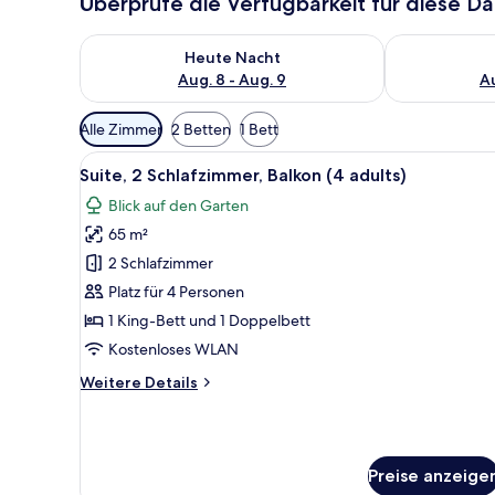
Überprüfe die Verfügbarkeit für diese D
Überprüfe die Verfügbarkeit für heute Nacht, Aug. 8
Überprüfe die
Heute Nacht
Aug. 8 - Aug. 9
Au
Verfügbare
Alle Zimmer
2 Betten
1 Bett
Filter
Alle
Minibar, Zimmersafe, Verdunke
für
17
Suite, 2 Schlafzimmer, Balkon (4 adults)
Fotos
Zimmer
Blick auf den Garten
für
65 m²
Suite,
2 Schlafzimmer,
2 Schlafzimmer
Balkon
Platz für 4 Personen
(4
1 King-Bett und 1 Doppelbett
adults)
Kostenloses WLAN
anzeigen
Weitere
Weitere Details
Details
für
Suite,
2 Schlafzimmer,
Preise anzeige
Balkon