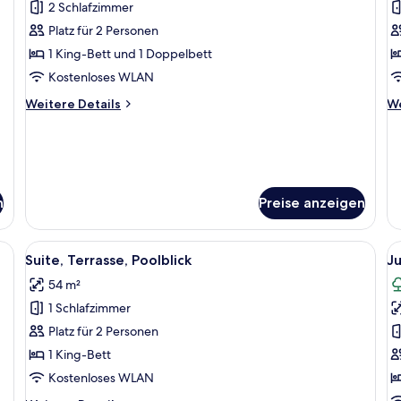
Ja
2 Schlafzimmer
Suite,
Su
2 Schlafzimmer,
2
Platz für 2 Personen
Balkon
B
1 King-Bett und 1 Doppelbett
(2
(
Kostenloses WLAN
adults)
a
Weitere
We
Weitere Details
We
anzeigen
a
Details
De
für
fü
Suite,
Su
2 Schlafzimmer,
2 
Balkon
Ba
(2
(3
n
Preise anzeigen
adults)
ad
 einem großen Bett, einer Couch und einem kleinen Tisch.
Alle
Ein Seilabfang mit einem Schild, das 
Al
9
Suite, Terrasse, Poolblick
Ju
Fotos
F
54 m²
für
f
1 Schlafzimmer
Suite,
J
Terrasse,
Su
Platz für 2 Personen
Poolblick
T
1 King-Bett
anzeigen
G
Kostenloses WLAN
a