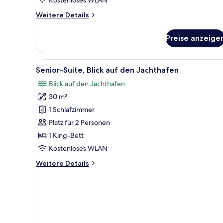
Weitere
Weitere Details
Details
für
Preise anzeige
Exclusive-
Studiosuite,
Terrasse,
Alle
Senior-Suite, Blick auf den Ja
13
Erdgeschoss
Senior-Suite, Blick auf den Jachthafen
Fotos
Blick auf den Jachthafen
für
30 m²
Senior-
Suite,
1 Schlafzimmer
Blick
Platz für 2 Personen
auf
1 King-Bett
den
Kostenloses WLAN
Jachthafen
Weitere
Weitere Details
anzeigen
Details
für
Senior-
Suite,
Blick
auf