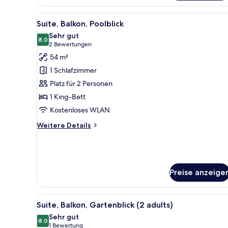
(4
adults)
Alle
Ein Hotelzimmer mit einem Bet
11
Suite, Balkon, Poolblick
Fotos
Sehr gut
für
8.0
8.0 von 10
(2
2 Bewertungen
Suite,
Bewertungen)
54 m²
Balkon,
1 Schlafzimmer
Poolblick
Platz für 2 Personen
anzeigen
1 King-Bett
Kostenloses WLAN
Weitere
Weitere Details
Details
für
Suite,
Balkon,
Poolblick
Preise anzeige
Alle
Ein Hotelzimmer mit einem Bet
10
Suite, Balkon, Gartenblick (2 adults)
Fotos
Sehr gut
für
8.0
8.0 von 10
(1
1 Bewertung