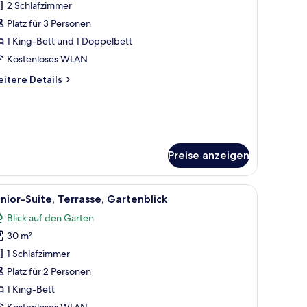
chthafen
2 Schlafzimmer
ite,
 Schlafzimmer,
Platz für 3 Personen
alkon
1 King-Bett und 1 Doppelbett
3
Kostenloses WLAN
dults)
itere
itere Details
nzeigen
tails
r
ite,
Schlafzimmer,
lkon
Preise anzeigen
ults)
'RESERVIERT / RESERVADO Zimmer 19' anzeigt.
le
Junior-Suite, Terrasse, Gartenblick
5
nior-Suite, Terrasse, Gartenblick
otos
Blick auf den Garten
ür
30 m²
unior-
ite,
1 Schlafzimmer
errasse,
Platz für 2 Personen
artenblick
1 King-Bett
nzeigen
Kostenloses WLAN