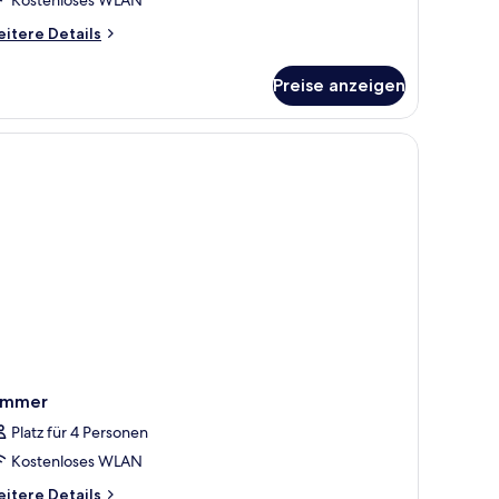
itere
itere Details
tails
r
Preise anzeigen
nior-
ite,
rrasse,
rtenblick
immer
Platz für 4 Personen
Kostenloses WLAN
itere
itere Details