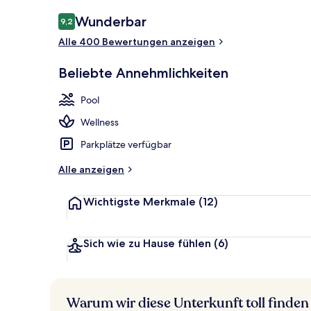
Jachthafen
Bewertungen
Wunderbar
9,2
9,2 von 10.
Alle 400 Bewertungen anzeigen
Beliebte Annehmlichkeiten
Pool
Wellness
Parkplätze verfügbar
Alle anzeigen
Wichtigste Merkmale
(12)
Sich wie zu Hause fühlen
(6)
Warum wir diese Unterkunft toll finden