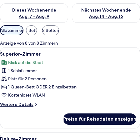
Überprüfe die Verfügbarkeit für dieses Wochenende, Aug. 7 - 
Überprüfe die Verfügbarkeit f
Dieses Wochenende
Nächstes Wochenende
Aug. 7 - Aug. 9
Aug. 14 - Aug. 16
Verfügbare
Alle Zimmer
1 Bett
2 Betten
Filter
für
Anzeige von 8 von 8 Zimmern
Zimmer
Alle
Ein Hotelzimmer mit zwei Betten, eine
4
Superior-Zimmer
Fotos
Blick auf die Stadt
für
1 Schlafzimmer
Superior-
Zimmer
Platz für 2 Personen
anzeigen
1 Queen-Bett ODER 2 Einzelbetten
Kostenloses WLAN
Weitere
Weitere Details
Details
für
Preise für Reisedaten anzeigen
Superior-
Zimmer
Alle
Ein Hotelzimmer mit einem großen Bett
1
Deluxe-Zimmer