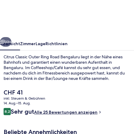
Classic
Outer
Ring
Road
Bengaluru
rück
Weiter
33+
Übersicht
Zimmer
Lage
Richtlinien
Citrus Classic Outer Ring Road Bengaluru liegt in der Nähe eines
Bahnhofs und garantiert einen wunderbaren Aufenthalt in
Bengaluru. Im Coffeeshop/Café kannst du sehr gut essen, und
nachdem du dich im Fitnessbereich ausgepowert hast, kannst du
bei einem Drink in der Bar/Lounge neue Kräfte sammeln.
Der
CHF 41
aktuelle
inkl. Steuern & Gebühren
Preis
14. Aug.–15. Aug.
Speisen im Freien
beträgt
Bewertungen
Sehr gut
8,2
Alle 25 Bewertungen anzeigen
CHF 41.
8,2 von 10.
Beliebte Annehmlichkeiten