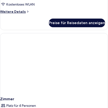
Kostenloses WLAN
Weitere
Weitere Details
Details
für
Preise für Reisedaten anzeigen
Zimmer
Zimmer
Platz für 4 Personen