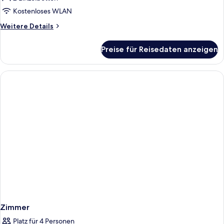
Kostenloses WLAN
Weitere
Weitere Details
Details
für
Preise für Reisedaten anzeigen
Superior-
Zweibettzimmer
Zimmer
Platz für 4 Personen