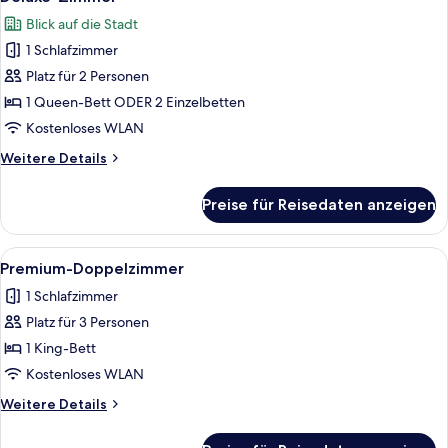
Fotos
Blick auf die Stadt
für
1 Schlafzimmer
Deluxe-
Zimmer
Platz für 2 Personen
anzeigen
1 Queen-Bett ODER 2 Einzelbetten
Kostenloses WLAN
Weitere
Weitere Details
Details
für
Preise für Reisedaten anzeigen
Deluxe-
Zimmer
Alle
Ein modernes Hotelzimmer mit einer d
4
Premium-Doppelzimmer
Fotos
1 Schlafzimmer
für
Platz für 3 Personen
Premium-
Doppelzimmer
1 King-Bett
anzeigen
Kostenloses WLAN
Weitere
Weitere Details
Details
für