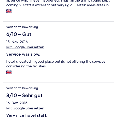
absence which never happened. Thus, all the traffic sound kept
coming 2. Staff is excellent but very rigid. Certain areas areas in
the hotel have the A/c off to save power. God forbid your in one
of them cause they will never start it for you.
Verifizierte Bewertung
6/10 – Gut
15. Nov. 2016
Mit Google übersetzen
Service was slow.
hotel is located in good place but its not offering the services
considering the facilities.
Verifizierte Bewertung
8/10 – Sehr gut
16. Dez. 2015
Mit Google übersetzen
Very nice hotel staff.