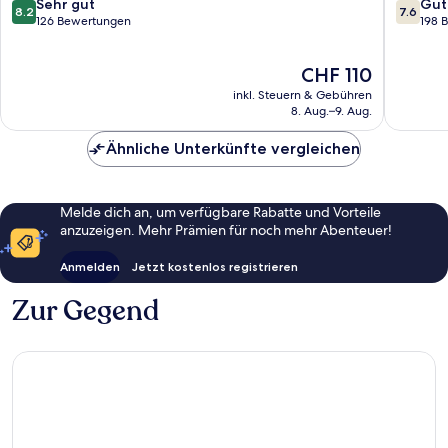
Bellandur
Bengalu
8.2
7.6
Sehr gut
Gut
8.2
7.6
von
von
126 Bewertungen
198 
10,
10,
Sehr
Gut,
Der
CHF 110
gut,
198
Preis
126
Bewert
inkl. Steuern & Gebühren
beträgt
Bewertungen
8. Aug.–9. Aug.
CHF 110
Ähnliche Unterkünfte vergleichen
Melde dich an, um verfügbare Rabatte und Vorteile
anzuzeigen. Mehr Prämien für noch mehr Abenteuer!
Anmelden
Jetzt kostenlos registrieren
Zur Gegend