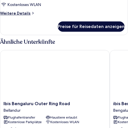
Kostenloses WLAN
Weitere
Weitere Details
Details
für
Preise für Reisedaten anzeigen
Zimmer
Ähnliche Unterkünfte
Ibis Bengaluru Outer Ring Road
ibis Ben
Ibis
ibis
Ibis Bengaluru Outer Ring Road
ibis B
Bengaluru
Bengalu
Bellandur
Bengalu
Outer
Hosur
Flughafentransfer
Haustiere erlaubt
Flugha
Ring
Road
Kostenlose Parkplätze
Kostenloses WLAN
Kosten
Road
Hotel