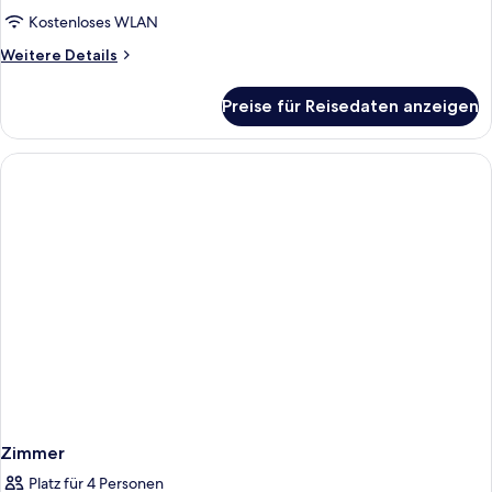
Kostenloses WLAN
Weitere
Weitere Details
Details
für
Preise für Reisedaten anzeigen
Zimmer
Zimmer
Platz für 4 Personen