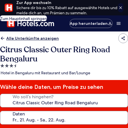
Zur App wechseln
Sichere dir bis zu 10% Rabatt auf ausgewählte Hotels und
melde dich an, um Prämien zu sammeln.
Zum Hauptinhalt springen
App herunterladen
Alle Unterkünfte anzeigen
Citrus Classic Outer Ring Road
Bengaluru
3.5-
Sterne-
Hotel in Bengaluru mit Restaurant und Bar/Lounge
Unterkunft
Wähle deine Daten, um Preise zu sehen
Wo soll’s hingehen?
Daten