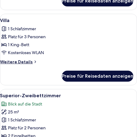
Preise für Reisedaten anzeigen
Premium-
Doppelzimmer
Alle
Ein Hotelzimmer mit einem großen Bett
4
Villa
Fotos
1 Schlafzimmer
für
Platz für 3 Personen
Villa
anzeigen
1 King-Bett
Kostenloses WLAN
Weitere
Weitere Details
Details
für
Preise für Reisedaten anzeigen
Villa
Alle
Ein Hotelzimmer mit zwei Betten, jede
5
Superior-Zweibettzimmer
Fotos
Blick auf die Stadt
für
25 m²
Superior-
Zweibettzimmer
1 Schlafzimmer
anzeigen
Platz für 2 Personen
2 Einzelbetten