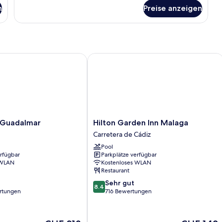
für
n
Preise anzeigen
Dreibettzimmer
uadalmar
Hilton Garden Inn Malaga
Hilton
 Guadalmar
Hilton Garden Inn Malaga
Garden
Carretera de Cádiz
Inn
Pool
Malaga
erfügbar
Parkplätze verfügbar
Carretera
 WLAN
Kostenloses WLAN
de
Restaurant
Cádiz
8.4
Sehr gut
8.4
von
rtungen
716 Bewertungen
10,
Sehr
gut,