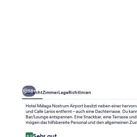
58+
Übersicht
Zimmer
Lage
Richtlinien
Hotel Málaga Nostrum Airport besitzt neben einer hervor
und Calle Larios entfernt – auch eine Dachterrasse. Du ka
Bar/Lounge entspannen. Eine Snackbar, eine Terrasse un
mögen das hilfsbereite Personal und den allgemeinen Zus
Bewertungen
Sehr gut
8,0