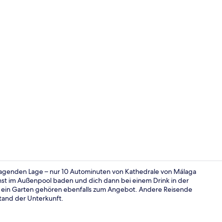
Suite
ragenden Lage – nur 10 Autominuten von Kathedrale von Málaga
nnst im Außenpool baden und dich dann bei einem Drink in der
d ein Garten gehören ebenfalls zum Angebot. Andere Reisende
Restaurant
tand der Unterkunft.