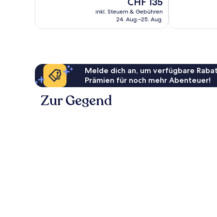
Der
CHF 135
1’002
1’968
Preis
inkl. Steuern & Gebühren
Bewertungen
Bewertungen
beträgt
24. Aug.–25. Aug.
CHF 135
Melde dich an, um verfügbare Rabat
Prämien für noch mehr Abenteuer!
Zur Gegend