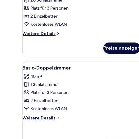
anzeigen
Platz für 3 Personen
2 Einzelbetten
Kostenloses WLAN
Weitere
Weitere Details
Details
für
Preise anzeige
Standardzimmer,
2 Einzelbetten
Alle
Ein Hotelzimmer mit zwei Bette
8
Basic-Doppelzimmer
Fotos
40 m²
für
1 Schlafzimmer
Basic-
Doppelzimmer
Platz für 3 Personen
anzeigen
2 Einzelbetten
Kostenloses WLAN
Weitere
Weitere Details
Details
für
Basic-