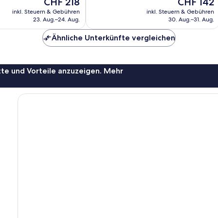
Der
Der
CHF 218
CHF 142
716
Preis
Preis
inkl. Steuern & Gebühren
inkl. Steuern & Gebühren
Bewertungen
beträgt
beträgt
23. Aug.–24. Aug.
30. Aug.–31. Aug.
CHF 218
CHF 142
Ähnliche Unterkünfte vergleichen
te und Vorteile anzuzeigen. Mehr