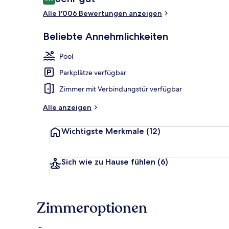
8,0 von 10.
Alle 1'006 Bewertungen anzeigen
Außenpool, L
Beliebte Annehmlichkeiten
Pool
Parkplätze verfügbar
Zimmer mit Verbindungstür verfügbar
Alle anzeigen
Wichtigste Merkmale
(12)
Sich wie zu Hause fühlen
(6)
Zimmeroptionen