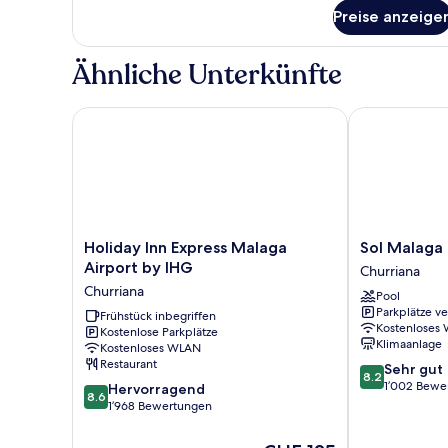
Doppelzimmer
Preise anzeige
Ähnliche Unterkünfte
Holiday Inn Express Malaga Airport by IHG
Sol Malaga G
Holiday
Sol
Holiday Inn Express Malaga
Sol Malaga
Inn
Malaga
Airport by IHG
Churriana
Express
Guadalmar
Churriana
Pool
Malaga
Churriana
Parkplätze v
Airport
Frühstück inbegriffen
Kostenloses
Kostenlose Parkplätze
by
Klimaanlage
Kostenloses WLAN
IHG
Restaurant
8.2
Sehr gut
Churriana
8.2
von
1’002 Bewe
8.6
Hervorragend
8.6
10,
von
1’968 Bewertungen
Sehr
10,
gut,
Hervorragend,