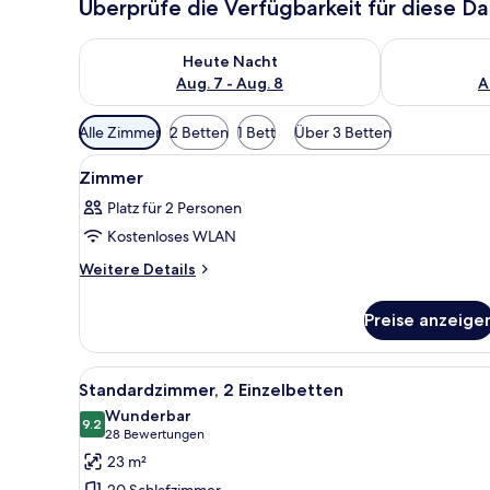
Überprüfe die Verfügbarkeit für diese D
Überprüfe die Verfügbarkeit für heute Nacht, Aug. 7
Überprüfe die
Heute Nacht
Aug. 7 - Aug. 8
A
Verfügbare
Alle Zimmer
2 Betten
1 Bett
Über 3 Betten
Filter
Alle
Ein Hotelzimmer mit Bett, Fern
für
9
Zimmer
Fotos
Zimmer
Platz für 2 Personen
für
Kostenloses WLAN
Zimmer
anzeigen
Weitere
Weitere Details
Details
für
Preise anzeige
Zimmer
Alle
Ein modernes Hotelzimmer mit 
5
Standardzimmer, 2 Einzelbetten
Fotos
Wunderbar
für
9.2
9.2 von 10
(28
28 Bewertungen
Standardzimmer,
Bewertungen)
23 m²
2 Einzelbetten
20 Schlafzimmer