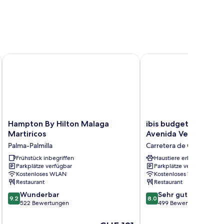
Hampton By Hilton Malaga Martiricos
ibis budget Malaga Ae
Hampton
ibis
Hampton By Hilton Malaga
ibis budget Malaga 
By
budget
Martiricos
Avenida Velazquez
Hilton
Malaga
Palma-Palmilla
Carretera de Cádiz
Malaga
Aeropuerto
Martiricos
Frühstück inbegriffen
Avenida
Haustiere erlaubt
Parkplätze verfügbar
Parkplätze verfügbar
Palma-
Velazquez
Kostenloses WLAN
Kostenloses WLAN
Palmilla
Carretera
Restaurant
Restaurant
de
9.2
8.0
Wunderbar
Cádiz
Sehr gut
9.2
8.0
von
von
522 Bewertungen
499 Bewertungen
10,
10,
Wunderbar,
Sehr