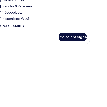
nzeigen
Platz für 3 Personen
1 Doppelbett
Kostenloses WLAN
itere
itere Details
tails
r
Preise anzeigen
emium-
immer
m Schreibtisch, einem Stuhl und einem kleinen Tisch.