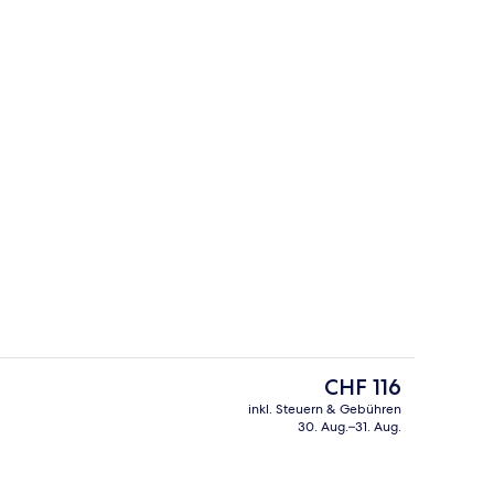
Außenpool, Liegestühle
Der
CHF 116
aktuelle
inkl. Steuern & Gebühren
Preis
30. Aug.–31. Aug.
Terrasse/Patio
beträgt
CHF 116.