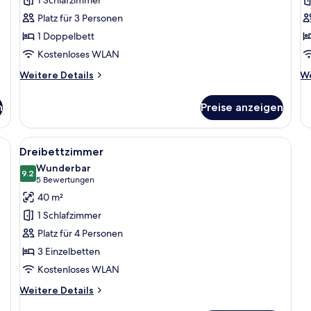
a
Platz für 3 Personen
1 Doppelbett
Kostenloses WLAN
Weitere
We
Weitere Details
We
Details
De
für
fü
n
Preise anzeigen
Suite
Pr
Z
n, einem Fernseher, einem kleinen Tisch mit Stuhl und einem Spiegel.
Alle
Ein Hotelzimmer mit zwei Betten, eine
9
Dreibettzimmer
Fotos
Wunderbar
für
9.2
9.2 von 10
(5
5 Bewertungen
Dreibettzimmer
Bewertungen)
40 m²
anzeigen
1 Schlafzimmer
Platz für 4 Personen
3 Einzelbetten
Kostenloses WLAN
Weitere
Weitere Details
Details