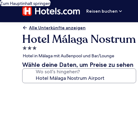
Zum Hauptinhalt springen
Reisen buchen
Alle Unterkünfte anzeigen
Hotel Málaga Nostrum 
3.0-
Sterne-
Hotel in Málaga mit Außenpool und Bar/Lounge
Unterkunft
Wähle deine Daten, um Preise zu sehen
Wo soll’s hingehen?
Fotogalerie
von
Hotel
Málaga
Nostrum
Airport