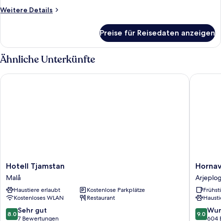
anzeigen
Weitere
Weitere Details
Details
für
Preise für Reisedaten anzeigen
Classic-
Suite,
1
Ähnliche Unterkünfte
Schlafzimmer
Hotell Tjamstan
Hornavan
Hotell
Hornava
Hotell Tjamstan
Hornav
Tjamstan
Hotell
Malå
Arjeplo
Malå
Arjeplo
Haustiere erlaubt
Kostenlose Parkplätze
Frühst
Kostenloses WLAN
Restaurant
Hausti
8.0
9.0
Sehr gut
Wun
8.0
9.0
von
von
7 Bewertungen
604 