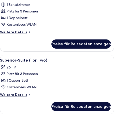
1 Schlafzimmer
Premium-
Doppelzimmer
Platz für 3 Personen
anzeigen
1 Doppelbett
Kostenloses WLAN
Weitere
Weitere Details
Details
für
Preise für Reisedaten anzeigen
Premium-
Doppelzimmer
Alle
Ein modernes Hotelzimmer mit einem gr
4
Superior-Suite (For Two)
Fotos
26 m²
für
Platz für 3 Personen
Superior-
Suite
1 Queen-Bett
(For
Kostenloses WLAN
Two)
Weitere
Weitere Details
anzeigen
Details
für
Preise für Reisedaten anzeigen
Superior-
Suite