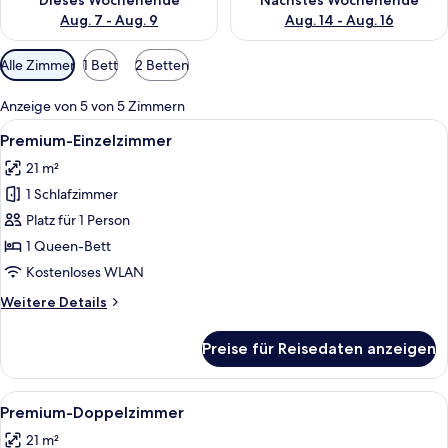
Dieses Wochenende
Nächstes Wochenende
Aug. 7 - Aug. 9
Aug. 14 - Aug. 16
Verfügbare
Alle Zimmer
1 Bett
2 Betten
Filter
für
Anzeige von 5 von 5 Zimmern
Zimmer
Alle
Ein modernes Schlafzimmer mit Bett, 
4
Premium-Einzelzimmer
Fotos
21 m²
für
1 Schlafzimmer
Premium-
Einzelzimmer
Platz für 1 Person
anzeigen
1 Queen-Bett
Kostenloses WLAN
Weitere
Weitere Details
Details
für
Preise für Reisedaten anzeigen
Premium-
Einzelzimmer
Alle
Premium-Doppelzimmer
2
Premium-Doppelzimmer
Fotos
21 m²
für