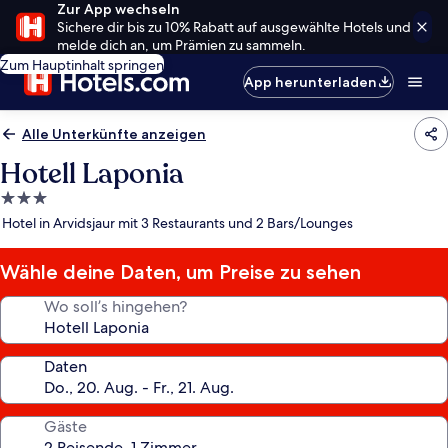
Zur App wechseln
Sichere dir bis zu 10% Rabatt auf ausgewählte Hotels und
melde dich an, um Prämien zu sammeln.
Zum Hauptinhalt springen
App herunterladen
Alle Unterkünfte anzeigen
Hotell Laponia
3.0-
Sterne-
Hotel in Arvidsjaur mit 3 Restaurants und 2 Bars/Lounges
Unterkunft
Wähle deine Daten, um Preise zu sehen
Wo soll’s hingehen?
Daten
Gäste