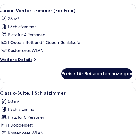
(For
Alle
Ein modernes Hotelzimmer mit einem g
2
Two)
Junior-Vierbettzimmer (For Four)
Fotos
26 m²
für
1 Schlafzimmer
Junior-
Vierbettzimmer
Platz für 4 Personen
(For
1 Queen-Bett und 1 Queen-Schlafsofa
Four)
Kostenloses WLAN
anzeigen
Weitere
Weitere Details
Details
für
Preise für Reisedaten anzeigen
Junior-
Vierbettzimmer
(For
Alle
Ein modernes Hotelzimmer mit Bett, F
4
Four)
Classic-Suite, 1 Schlafzimmer
Fotos
60 m²
für
1 Schlafzimmer
Classic-
Suite,
Platz für 3 Personen
1
1 Doppelbett
Schlafzimmer
Kostenloses WLAN