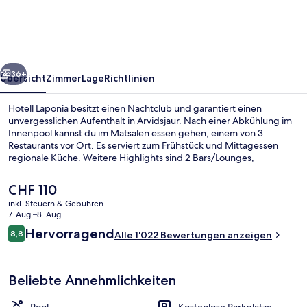
rück
Weiter
36+
Übersicht
Zimmer
Lage
Richtlinien
Hotell Laponia besitzt einen Nachtclub und garantiert einen
unvergesslichen Aufenthalt in Arvidsjaur. Nach einer Abkühlung im
Innenpool kannst du im Matsalen essen gehen, einem von 3
Restaurants vor Ort. Es serviert zum Frühstück und Mittagessen
regionale Küche. Weitere Highlights sind 2 Bars/Lounges,
Fitnessmöglichkeiten und eine Sauna.
Der
CHF 110
aktuelle
inkl. Steuern & Gebühren
Preis
7. Aug.–8. Aug.
Innenpool
beträgt
Bewertungen
Hervorragend
8,8
Alle 1'022 Bewertungen anzeigen
CHF 110.
8,8 von 10.
Beliebte Annehmlichkeiten