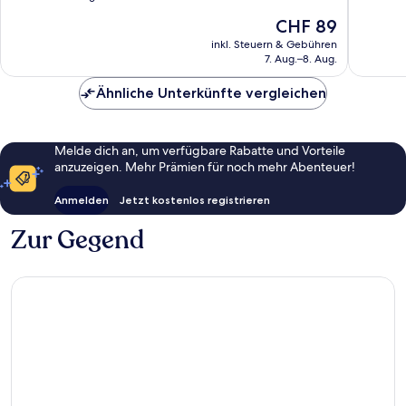
10,
10,
Der
CHF 89
Sehr
Wunder
Preis
gut,
604
inkl. Steuern & Gebühren
beträgt
7. Aug.–8. Aug.
7
Bewert
CHF 89
Bewertungen
Ähnliche Unterkünfte vergleichen
Melde dich an, um verfügbare Rabatte und Vorteile
anzuzeigen. Mehr Prämien für noch mehr Abenteuer!
Anmelden
Jetzt kostenlos registrieren
Zur Gegend