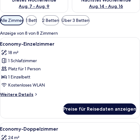
Dieses Wochenende
Nächstes Wochenende
Aug. 7 - Aug. 9
Aug. 14 - Aug. 16
Verfügbare
Alle Zimmer
1 Bett
2 Betten
Über 3 Betten
Filter
für
Anzeige von 8 von 8 Zimmern
Zimmer
Alle
Ein kleines Zimmer mit Bett, Schreibti
7
Economy-Einzelzimmer
Fotos
18 m²
für
1 Schlafzimmer
Economy-
Einzelzimmer
Platz für 1 Person
anzeigen
1 Einzelbett
Kostenloses WLAN
Weitere
Weitere Details
Details
für
Preise für Reisedaten anzeigen
Economy-
Einzelzimmer
Alle
Ein modernes Hotelzimmer mit einem gr
7
Economy-Doppelzimmer
Fotos
24 m²
für