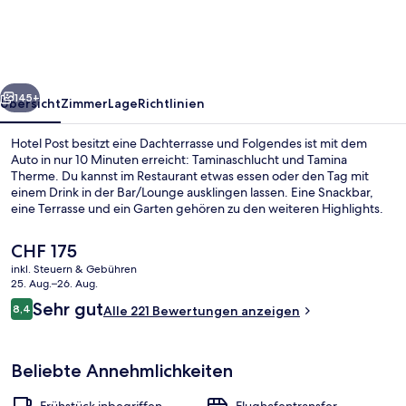
rück
Weiter
145+
Übersicht
Zimmer
Lage
Richtlinien
Hotel Post besitzt eine Dachterrasse und Folgendes ist mit dem
Auto in nur 10 Minuten erreicht: Taminaschlucht und Tamina
Therme. Du kannst im Restaurant etwas essen oder den Tag mit
einem Drink in der Bar/Lounge ausklingen lassen. Eine Snackbar,
eine Terrasse und ein Garten gehören zu den weiteren Highlights.
Der
CHF 175
aktuelle
inkl. Steuern & Gebühren
Preis
25. Aug.–26. Aug.
Tägliches inbegriffenes Frühstücksbuf
beträgt
Bewertungen
Sehr gut
8,4
Alle 221 Bewertungen anzeigen
CHF 175.
8,4 von 10.
Beliebte Annehmlichkeiten