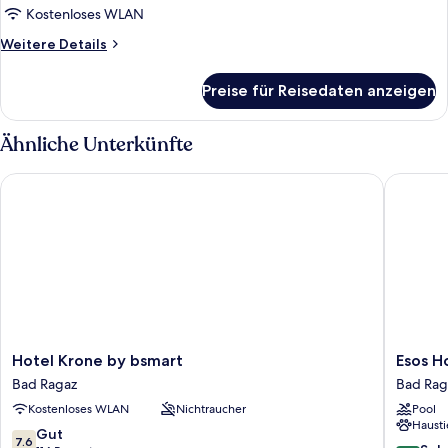
Kostenloses WLAN
Weitere
Weitere Details
Details
für
Preise für Reisedaten anzeigen
Suite
Ähnliche Unterkünfte
Hotel Krone by bsmart
Esos Hot
Hotel
Esos
Hotel Krone by bsmart
Esos H
Krone
Hotel
Bad Ragaz
Bad Rag
by
Quelle
Kostenloses WLAN
Nichtraucher
Pool
bsmart
Bad
Hausti
Bad
Ragaz
7.6
Gut
7.6
Ragaz