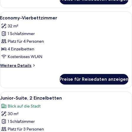
Economy-
Dreibettzimmer
Alle
Ein Hotelzimmer mit Holzboden, einem
11
Economy-Vierbettzimmer
Fotos
32 m²
für
1 Schlafzimmer
Economy-
Vierbettzimmer
Platz für 4 Personen
anzeigen
4 Einzelbetten
Kostenloses WLAN
Weitere
Weitere Details
Details
für
Preise für Reisedaten anzeigen
Economy-
Vierbettzimmer
Alle
Ein modernes, kompaktes Wohnzimmer m
7
Junior-Suite, 2 Einzelbetten
Fotos
Blick auf die Stadt
für
30 m²
Junior-
Suite,
1 Schlafzimmer
2 Einzelbetten
Platz für 3 Personen