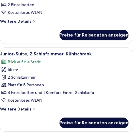
anzeigen
2 Einzelbetten
Kostenloses WLAN
Weitere
Weitere Details
Details
für
Preise für Reisedaten anzeigen
Junior-
Suite,
2 Einzelbetten
Alle
Ein modernes Schlafzimmer mit Bett, 
11
Junior-Suite, 2 Schlafzimmer, Kühlschrank
Fotos
Blick auf die Stadt
für
55 m²
Junior-
Suite,
2 Schlafzimmer
2 Schlafzimmer,
Platz für 5 Personen
Kühlschrank
4 Einzelbetten und 1 Komfort-Einzel-Schlafsofa
anzeigen
Kostenloses WLAN
Weitere
Weitere Details
Details
für
Preise für Reisedaten anzeigen
Junior-
Suite,