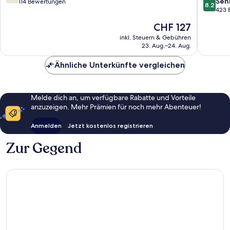
8.2
Seh
von
114 Bewertungen
8.2
von
423 
10,
10,
Gut,
Der
CHF 127
Sehr
114
Preis
gut,
inkl. Steuern & Gebühren
Bewertungen
beträgt
23. Aug.–24. Aug.
423
CHF 127
Bewert
Ähnliche Unterkünfte vergleichen
Melde dich an, um verfügbare Rabatte und Vorteile
anzuzeigen. Mehr Prämien für noch mehr Abenteuer!
Anmelden
Jetzt kostenlos registrieren
Zur Gegend