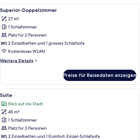
2 Schlafzimmer,
Alle
Ein Hotelzimmer mit Bett, Schreibtisch
5
Kühlschrank
Superior-Doppelzimmer
Fotos
27 m²
für
1 Schlafzimmer
Superior-
Doppelzimmer
Platz für 2 Personen
anzeigen
2 Einzelbetten und 1 grosses Schlafsofa
Kostenloses WLAN
Weitere
Weitere Details
Details
für
Preise für Reisedaten anzeigen
Superior-
Doppelzimmer
Alle
Ein modernes Wohnzimmer mit einer Co
6
Suite
Fotos
Blick auf die Stadt
für
45 m²
Suite
anzeigen
1 Schlafzimmer
Platz für 3 Personen
2 Einzelbetten und 1 Komfort-Einzel-Schlafsofa