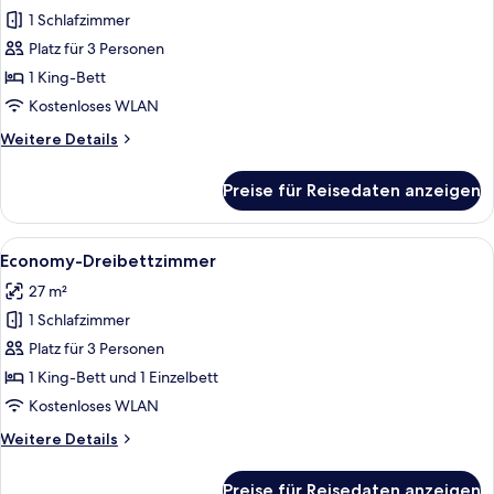
1 Schlafzimmer
Economy-
Doppelzimmer
Platz für 3 Personen
anzeigen
1 King-Bett
Kostenloses WLAN
Weitere
Weitere Details
Details
für
Preise für Reisedaten anzeigen
Economy-
Doppelzimmer
Alle
Ein modernes Hotelzimmer mit Bett, e
5
Economy-Dreibettzimmer
Fotos
27 m²
für
1 Schlafzimmer
Economy-
Dreibettzimmer
Platz für 3 Personen
anzeigen
1 King-Bett und 1 Einzelbett
Kostenloses WLAN
Weitere
Weitere Details
Details
für
Preise für Reisedaten anzeigen