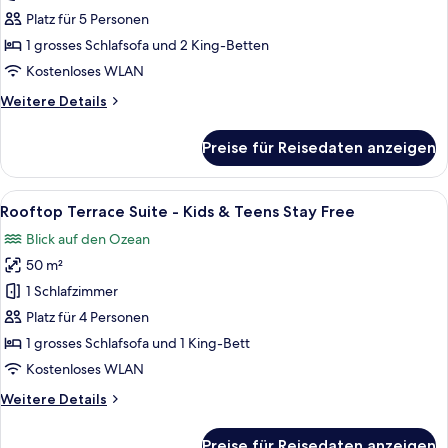
Suite
Platz für 5 Personen
-
1 grosses Schlafsofa und 2 King-Betten
Kids
Kostenloses WLAN
&
Weitere
Weitere Details
Teens
Details
Stay
für
Preise für Reisedaten anzeigen
Free
San
Pietro
anzeigen
Suite
Alle
Ein modernes Wohnzimmer mit einem Fl
8
-
Rooftop Terrace Suite - Kids & Teens Stay Free
Fotos
Kids
Blick auf den Ozean
&
für
Teens
50 m²
Rooftop
Stay
Terrace
1 Schlafzimmer
Free
Suite
Platz für 4 Personen
-
1 grosses Schlafsofa und 1 King-Bett
Kids
Kostenloses WLAN
&
Weitere
Weitere Details
Teens
Details
Stay
für
Preise für Reisedaten anzeigen