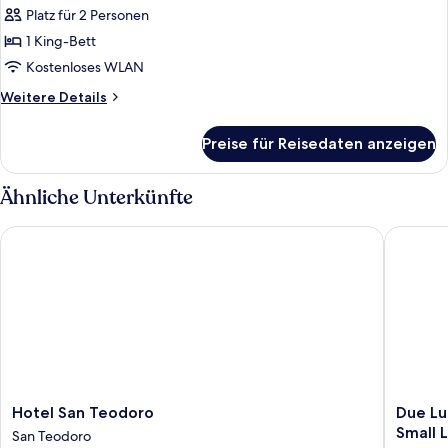
Sea
Free
Platz für 2 Personen
View
1 King-Bett
-
Kostenloses WLAN
Kids
Weitere
Weitere Details
&
Details
Teens
für
Preise für Reisedaten anzeigen
Stay
Grand
Deluxe
Free
Sea
Ähnliche Unterkünfte
anzeigen
View
-
Hotel San Teodoro
Due Lune
Kids
&
Teens
Stay
Free
Hotel
Due
Hotel San Teodoro
Due Lu
San
Lune
Small 
San Teodoro
Teodoro
Puntaldi