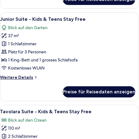
Free
Rooftop
Terrace
anzeigen
Suite
Alle
Ein Hotelzimmer mit Bett, Schreibtisch,
8
-
Junior Suite - Kids & Teens Stay Free
Fotos
Kids
Blick auf den Garten
&
für
Teens
37 m²
Junior
Stay
Suite
1 Schlafzimmer
Free
-
Platz für 3 Personen
Kids
1 King-Bett und 1 grosses Schlafsofa
&
Kostenloses WLAN
Teens
Weitere
Weitere Details
Stay
Details
Free
für
Preise für Reisedaten anzeigen
anzeigen
Junior
Suite
-
Alle
Ein Hotelzimmer mit Bett, Schreibtisc
11
Kids
Tavolara Suite - Kids & Teens Stay Free
Fotos
&
Blick auf den Ozean
Teens
für
Stay
110 m²
Tavolara
Free
Suite
2 Schlafzimmer