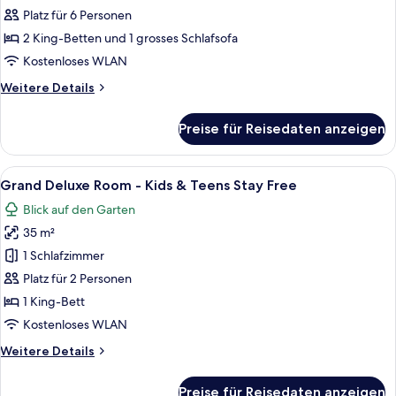
-
Platz für 6 Personen
Kids
2 King-Betten und 1 grosses Schlafsofa
&
Kostenloses WLAN
Teens
Weitere
Weitere Details
Stay
Details
Free
für
Preise für Reisedaten anzeigen
anzeigen
Tavolara
Suite
-
Alle
Ein Schlafzimmer mit Bett, einem Wan
9
Kids
Grand Deluxe Room - Kids & Teens Stay Free
Fotos
&
Blick auf den Garten
Teens
für
Stay
35 m²
Grand
Free
Deluxe
1 Schlafzimmer
Room
Platz für 2 Personen
-
1 King-Bett
Kids
Kostenloses WLAN
&
Weitere
Weitere Details
Teens
Details
Stay
für
Preise für Reisedaten anzeigen