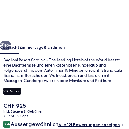
Resort
Sardinia
-
The
Leading
rück
Weiter
Hotels
93+
Übersicht
Zimmer
Lage
Richtlinien
of
Baglioni Resort Sardinia - The Leading Hotels of the World besitzt
the
eine Dachterrasse und einen kostenlosen Kinderclub und
Folgendes ist mit dem Auto in nur 15 Minuten erreicht: Strand Cala
World
Brandinchi. Besuche den Wellnessbereich und lass dich mit
Massagen, Ganzkörperwickeln oder Maniküre und Pediküre
verwöhnen. Im Italian Restaurant, einem der 2 Restaurants, wird
zum Frühstück, Mittagessen und Abendessen italienische Küche
VIP Access
serviert. Weitere Highlights wie ein Außenpool, eine Poolbar und
ein Fitnesscenter sprechen für dieses Hotel im luxuriösen Stil.
Der
CHF 925
Andere Reisende lieben das hilfsbereite Personal.
Außenpool, Sonnenschirme, Liegestüh
aktuelle
inkl. Steuern & Gebühren
Preis
7. Sept.–8. Sept.
beträgt
Bewertungen
Aussergewöhnlich
9,4
Alle 121 Bewertungen anzeigen
CHF 925.
9,4 von 10.