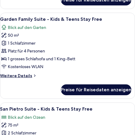
Free
Suite
Sea
anzeigen
View
Alle
Ein modernes Wohnzimmer mit einer C
7
-
Garden Family Suite - Kids & Teens Stay Free
Fotos
Kids
Blick auf den Garten
&
für
Teens
50 m²
Garden
Stay
Family
1 Schlafzimmer
Free
Suite
Platz für 4 Personen
-
1 grosses Schlafsofa und 1 King-Bett
Kids
Kostenloses WLAN
&
Weitere
Weitere Details
Teens
Details
Stay
für
Preise für Reisedaten anzeigen
Free
Garden
Family
anzeigen
Suite
Alle
Ein Hotelzimmer mit einem Bett, einem
9
-
San Pietro Suite - Kids & Teens Stay Free
Fotos
Kids
Blick auf den Ozean
&
für
Teens
75 m²
San
Stay
Pietro
2 Schlafzimmer
Free