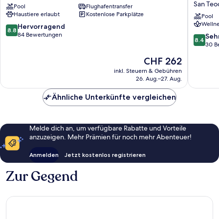
San Teo
Pool
Flughafentransfer
San
Resort
Haustiere erlaubt
Kostenlose Parkplätze
Teodoro
&
Pool
Wellne
Golf
8.8
Hervorragend
8.8
a
von
84 Bewertungen
8.4
Seh
8.4
membe
10,
von
30 B
of
Hervorragend,
10,
Der
CHF 262
Small
84
Sehr
Preis
Luxury
Bewertungen
gut,
inkl. Steuern & Gebühren
beträgt
Hotels
26. Aug.–27. Aug.
30
CHF 262
of
Bewert
the
Ähnliche Unterkünfte vergleichen
World
San
Teodoro
Melde dich an, um verfügbare Rabatte und Vorteile
anzuzeigen. Mehr Prämien für noch mehr Abenteuer!
Anmelden
Jetzt kostenlos registrieren
Zur Gegend