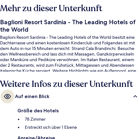
Mehr zu dieser Unterkunft
Baglioni Resort Sardinia - The Leading Hotels of
the World
Baglioni Resort Sardinia - The Leading Hotels of the World besitzt eine
Dachterrasse und einen kostenlosen Kinderclub und Folgendes ist mit
dem Auto in nur 15 Minuten erreicht: Strand Cala Brandinchi. Besuche
den Wellnessbereich und lass dich mit Massagen, Ganzkörperwickeln
oder Maniküre und Pediküre verwöhnen. Im Italian Restaurant, einem
der 2 Restaurants, wird zum Frühstück, Mittagessen und Abendessen
italienische Küche serviert. Weitere Highlights wie ein Außenpool, eine
Poolbar und ein Fitnesscenter sprechen für dieses Hotel im luxuriösen
Weitere Infos zu dieser Unterkunft
Stil. Andere Reisende lieben das hilfsbereite Personal.
Auf einen Blick
Größe des Hotels
78 Zimmer
Erstreckt sich über 1 Ebene
Anreise/Abreise