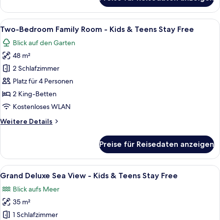
Free
Grand
Deluxe
anzeigen
Room
Alle
Ein Hotelzimmer mit Bett, Schreibtisch,
9
-
Two-Bedroom Family Room - Kids & Teens Stay Free
Fotos
Kids
Blick auf den Garten
&
für
Teens
48 m²
Two-
Stay
Bedroom
2 Schlafzimmer
Free
Family
Platz für 4 Personen
Room
2 King-Betten
-
Kostenloses WLAN
Kids
Weitere
Weitere Details
&
Details
Teens
für
Preise für Reisedaten anzeigen
Stay
Two-
Bedroom
Free
Family
Alle
Ein Hotelzimmer mit Bett, Schreibtisch 
anzeigen
7
Room
Grand Deluxe Sea View - Kids & Teens Stay Free
Fotos
-
Blick aufs Meer
Kids
für
&
35 m²
Grand
Teens
Deluxe
1 Schlafzimmer
Stay