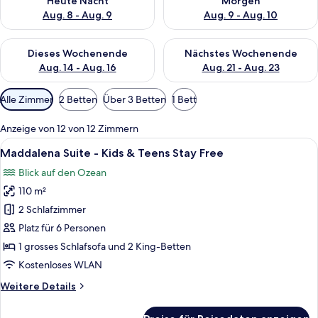
Heute Nacht
Morgen
Aug. 8 - Aug. 9
Aug. 9 - Aug. 10
Überprüfe die Verfügbarkeit für dieses Wochenende, Aug. 14 -
Überprüfe die Verfügbarkeit f
Dieses Wochenende
Nächstes Wochenende
Aug. 14 - Aug. 16
Aug. 21 - Aug. 23
Verfügbare
Alle Zimmer
2 Betten
Über 3 Betten
1 Bett
Filter
für
Anzeige von 12 von 12 Zimmern
Zimmer
Alle
Ein Hotelzimmer mit Bett, Schreibtisch
12
Maddalena Suite - Kids & Teens Stay Free
Fotos
Blick auf den Ozean
für
110 m²
Maddalena
Suite
2 Schlafzimmer
-
Platz für 6 Personen
Kids
1 grosses Schlafsofa und 2 King-Betten
&
Kostenloses WLAN
Teens
Weitere
Weitere Details
Stay
Details
Free
für