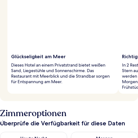
Glückseligkeit am Meer
Richti
Dieses Hotel an einem Privatstrand bietet weißen
In 2 Res
Sand, Liegestühle und Sonnenschirme. Das
Stern au
Restaurant mit Meerblick und die Strandbar sorgen
werden i
für Entspannung am Meer.
Morgen g
Frühstüc
Zimmeroptionen
Überprüfe die Verfügbarkeit für diese Daten
Überprüfe die Verfügbarkeit für heute Nacht, Aug. 8 - Aug. 9.
Überprüfe die Verfügbarkeit f