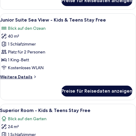
Preise für Reisedaten anzeigen
anzeigen
Maddalena
Suite
-
Alle
Ein modernes Hotelzimmer mit Balkon,
11
Kids
Junior Suite Sea View - Kids & Teens Stay Free
Fotos
&
Blick auf den Ozean
Teens
für
Stay
40 m²
Junior
Free
Suite
1 Schlafzimmer
Sea
Platz für 2 Personen
View
1 King-Bett
-
Kostenloses WLAN
Kids
Weitere
Weitere Details
&
Details
Teens
für
Preise für Reisedaten anzeigen
Stay
Junior
Suite
Free
Sea
Alle
Ein Hotelzimmer mit Bett, Schreibtisch,
anzeigen
7
View
Superior Room - Kids & Teens Stay Free
Fotos
-
Blick auf den Garten
Kids
für
&
24 m²
Superior
Teens
Room
1 Schlafzimmer