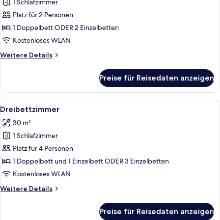
1 Schlafzimmer
Doppel-
oder
Platz für 2 Personen
Zweibettzimmer
1 Doppelbett ODER 2 Einzelbetten
anzeigen
Kostenloses WLAN
Weitere
Weitere Details
Details
für
Preise für Reisedaten anzeigen
Doppel-
oder
Zweibettzimmer
Alle
Ein Hotelzimmer mit einem großen Bet
5
Dreibettzimmer
Fotos
30 m²
für
1 Schlafzimmer
Dreibettzimmer
anzeigen
Platz für 4 Personen
1 Doppelbett und 1 Einzelbett ODER 3 Einzelbetten
Kostenloses WLAN
Weitere
Weitere Details
Details
für
Preise für Reisedaten anzeigen
Dreibettzimmer