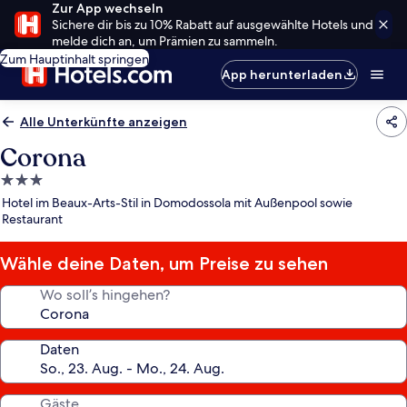
Zur App wechseln
Sichere dir bis zu 10% Rabatt auf ausgewählte Hotels und
melde dich an, um Prämien zu sammeln.
Zum Hauptinhalt springen
App herunterladen
Alle Unterkünfte anzeigen
Corona
3.0-
Sterne-
Hotel im Beaux-Arts-Stil in Domodossola mit Außenpool sowie
Unterkunft
Restaurant
Wähle deine Daten, um Preise zu sehen
Wo soll’s hingehen?
Daten
Gäste