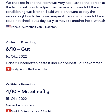
We checked in and the room was very hot. I asked the person at
the front desk how to adjust the thermostat. I was told the air
conditioning was broken. I said we didn’t want to stay the
second night with the room temperature so high. I was told we
could not check out a day early to move to another hotel with air
conditioning, but we would receive a one night credit. We have
Ronald, Aufenthalt von 2 Nächten
not seen it.
Verifizierte Bewertung
6/10 – Gut
16. Okt. 2022
Habe 2 Einzelbetten bestellt und Doppelbett 1.60 bekommen
Fredy, Aufenthalt von 1 Nacht
Verifizierte Bewertung
4/10 – Mittelmäßig
15. Okt. 2022
Gehacke um Preis
David, Aufenthalt von 1 Nacht