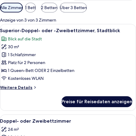
Verfügbare
Alle Zimmer
1 Bett
2 Betten
Über 3 Betten
Filter
für
Anzeige von 3 von 3 Zimmern
Zimmer
Alle
Ein Doppelbett mit gestreifter Bettwä
5
Superior-Doppel- oder -Zweibettzimmer, Stadtblick
Fotos
Blick auf die Stadt
für
30 m²
Superior-
Doppel-
1 Schlafzimmer
oder
Platz für 2 Personen
-
1 Queen-Bett ODER 2 Einzelbetten
Zweibettzimmer,
Kostenloses WLAN
Stadtblick
Weitere
Weitere Details
anzeigen
Details
für
Preise für Reisedaten anzeigen
Superior-
Doppel-
oder
Alle
Ein Hotelzimmer mit einem großen Bet
5
-
Doppel- oder Zweibettzimmer
Fotos
Zweibettzimmer,
24 m²
Stadtblick
für