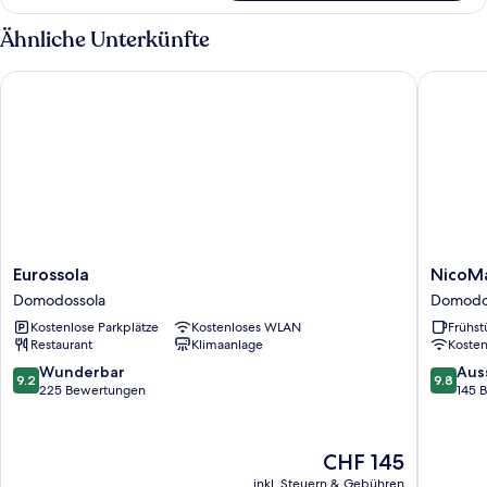
Ähnliche Unterkünfte
Eurossola
NicoMat
Eurossola
NicoMa
Eurossola
NicoM
Domodossola
Rooms
Domodossola
Domodo
Domodo
Kostenlose Parkplätze
Kostenloses WLAN
Frühst
Restaurant
Klimaanlage
Koste
9.2
9.8
Wunderbar
Aus
9.2
9.8
von
von
225 Bewertungen
145 
10,
10,
Wunderbar,
Ausserg
225
145
Der
CHF 145
Bewertungen
Bewert
Preis
inkl. Steuern & Gebühren