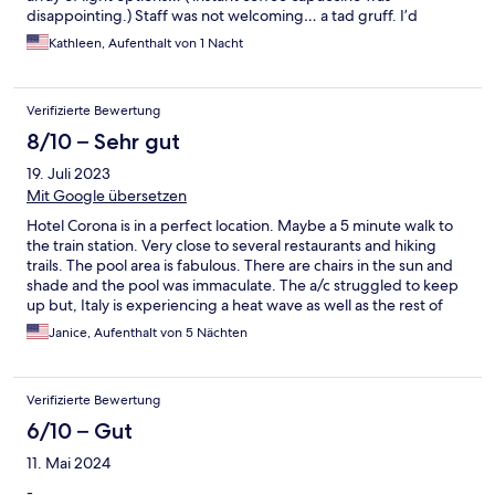
disappointing.) Staff was not welcoming… a tad gruff. I’d
definitely recommend the Corona for a 2-3 day stay in
Kathleen, Aufenthalt von 1 Nacht
Domodosdola.
Verifizierte Bewertung
8/10 – Sehr gut
19. Juli 2023
Mit Google übersetzen
Hotel Corona is in a perfect location. Maybe a 5 minute walk to
the train station. Very close to several restaurants and hiking
trails. The pool area is fabulous. There are chairs in the sun and
shade and the pool was immaculate. The a/c struggled to keep
up but, Italy is experiencing a heat wave as well as the rest of
Europe.
Janice, Aufenthalt von 5 Nächten
Verifizierte Bewertung
6/10 – Gut
11. Mai 2024
-