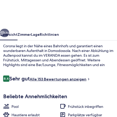
rück
Weiter
17+
Übersicht
Zimmer
Lage
Richtlinien
Corona liegt in der Nähe eines Bahnhofs und garantiert einen
wunderbaren Aufenthalt in Domodossola. Nach einer Abkühlung im
Außenpool kannst du im VERANDA essen gehen. Es ist zum
Frühstück, Mittagessen und Abendessen geöffnet. Weitere
Highlights sind eine Bar/Lounge, Fitnessmöglichkeiten und ein
Kinderbecken.
Bewertungen
Sehr gut
8,4
Alle 153 Bewertungen anzeigen
8,4 von 10.
Innenbereich
Beliebte Annehmlichkeiten
Pool
Frühstück inbegriffen
Haustiere erlaubt
Parkplätze verfügbar