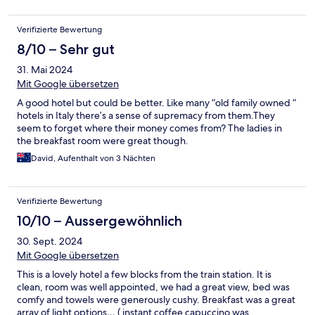
Verifizierte Bewertung
8/10 – Sehr gut
31. Mai 2024
Mit Google übersetzen
A good hotel but could be better. Like many “old family owned “
hotels in Italy there’s a sense of supremacy from them.They
seem to forget where their money comes from? The ladies in
the breakfast room were great though.
David, Aufenthalt von 3 Nächten
Verifizierte Bewertung
10/10 – Aussergewöhnlich
30. Sept. 2024
Mit Google übersetzen
This is a lovely hotel a few blocks from the train station. It is
clean, room was well appointed, we had a great view, bed was
comfy and towels were generously cushy. Breakfast was a great
array of light options… ( instant coffee capuccino was