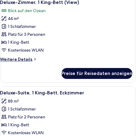
9
Bett,
Deluxe-Zimmer, 1 King-Bett (View)
Fotos
Eckzimmer
Blick auf den Ozean
für
44 m²
Deluxe-
Zimmer,
1 Schlafzimmer
1 King-
Platz für 3 Personen
Bett
1 King-Bett
(View)
Kostenloses WLAN
anzeigen
Weitere
Weitere Details
Details
für
Preise für Reisedaten anzeigen
Deluxe-
Zimmer,
1 King-
Alle
Ein modernes Hotelzimmer mit großem F
4
Bett
Deluxe-Suite, 1 King-Bett, Eckzimmer
Fotos
(View)
88 m²
für
1 Schlafzimmer
Deluxe-
Suite,
Platz für 2 Personen
1 King-
1 King-Bett
Bett,
Kostenloses WLAN