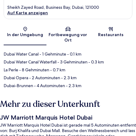
Sheikh Zayed Road, Business Bay, Dubai, 121000
Auf Karte anzeigen
Karte
In der Umgebung
Fortbewegung vor
Restaurants
Ort
Dubai Water Canal
- 1 Gehminute
- 0.1 km
Dubai Water Canal Waterfall
- 3 Gehminuten
- 0.3 km
La Perle
- 8 Gehminuten
- 0.7 km
Dubai Opera
- 2 Autominuten
- 2.3 km
Dubai-Brunnen
- 4 Autominuten
- 2.3 km
Mehr zu dieser Unterkunft
JW Marriott Marquis Hotel Dubai
JW Marriott Marquis Hotel Dubai ist gerade mal 5 Autominuten entfernt
von: Burj Khalifa und Dubai Mall. Besuche den Wellnessbereich und lass
dich mit Tiefengewebe-Massagen, Ganzkörperwickeln oder