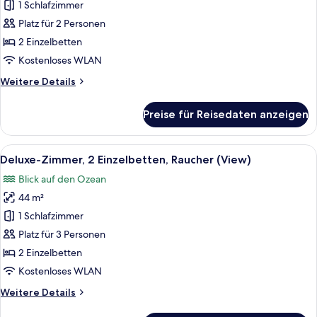
1 Schlafzimmer
Executive-
Zimmer,
Platz für 2 Personen
2 Einzelbetten
2 Einzelbetten
anzeigen
Kostenloses WLAN
Weitere
Weitere Details
Details
für
Preise für Reisedaten anzeigen
Executive-
Zimmer,
2 Einzelbetten
Alle
Ein Hotelzimmer mit zwei Betten, eine
10
Deluxe-Zimmer, 2 Einzelbetten, Raucher (View)
Fotos
Blick auf den Ozean
für
44 m²
Deluxe-
Zimmer,
1 Schlafzimmer
2 Einzelbetten,
Platz für 3 Personen
Raucher
2 Einzelbetten
(View)
Kostenloses WLAN
anzeigen
Weitere
Weitere Details
Details
für