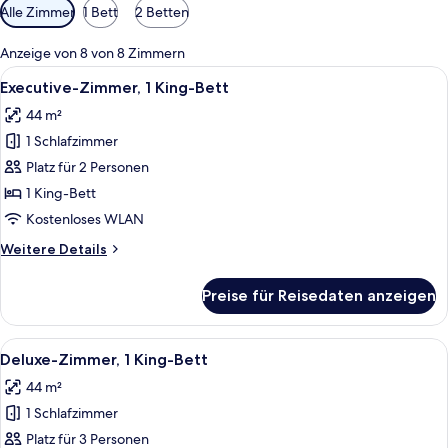
Verfügbare
Alle Zimmer
1 Bett
2 Betten
Filter
für
Anzeige von 8 von 8 Zimmern
Zimmer
Alle
Ein Hotelzimmer in einem Hochhaus mit
6
Executive-Zimmer, 1 King-Bett
Fotos
44 m²
für
1 Schlafzimmer
Executive-
Zimmer,
Platz für 2 Personen
1 King-
1 King-Bett
Bett
Kostenloses WLAN
anzeigen
Weitere
Weitere Details
Details
für
Preise für Reisedaten anzeigen
Executive-
Zimmer,
1 King-
Alle
Ein Hotelzimmer mit einem großen Bett
6
Bett
Deluxe-Zimmer, 1 King-Bett
Fotos
44 m²
für
1 Schlafzimmer
Deluxe-
Zimmer,
Platz für 3 Personen