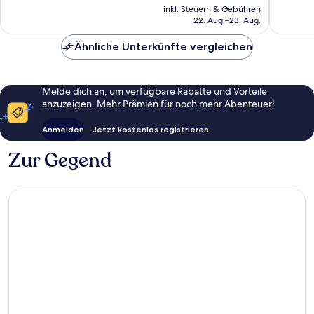
Preis
Downto
Bewertungen
877
inkl. Steuern & Gebühren
beträgt
Dubai
22. Aug.–23. Aug.
Bewert
CHF 111
Ähnliche Unterkünfte vergleichen
Melde dich an, um verfügbare Rabatte und Vorteile
anzuzeigen. Mehr Prämien für noch mehr Abenteuer!
Anmelden
Jetzt kostenlos registrieren
Zur Gegend