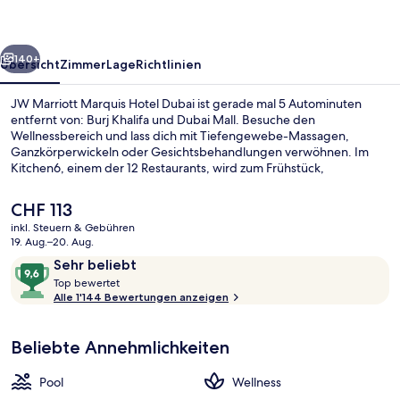
Dubai
rück
Weiter
140+
Übersicht
Zimmer
Lage
Richtlinien
JW Marriott Marquis Hotel Dubai ist gerade mal 5 Autominuten
entfernt von: Burj Khalifa und Dubai Mall. Besuche den
Wellnessbereich und lass dich mit Tiefengewebe-Massagen,
Ganzkörperwickeln oder Gesichtsbehandlungen verwöhnen. Im
Kitchen6, einem der 12 Restaurants, wird zum Frühstück,
Mittagessen und Abendessen internationale Küche serviert. Als
weitere Highlights bietet dieses Hotel im luxuriösen Stil 5
Der
CHF 113
Bars/Lounges, einen Außenpool und eine Poolbar. Das hilfsbereite
aktuelle
inkl. Steuern & Gebühren
Personal und der allgemeine Zustand erhalten tolle Bewertungen
Preis
19. Aug.–20. Aug.
von anderen Reisenden. Die Unterkunft ist nur einen kurzen
Außenpool, geöffnet von 07:00 Uhr b
beträgt
Bewertungen
9,6
Fußmarsch von den öffentlichen Verkehrsmitteln entfernt: Zur U-
Sehr beliebt
CHF 113.
Bahn (U-Bahn-Station Business Bay) sind es 11 Minuten.
T
von
Top bewertet
o
Alle 1'144 Bewertungen anzeigen
10,
p
Sehr
beliebt
Beliebte Annehmlichkeiten
b
e
w
Pool
Wellness
e