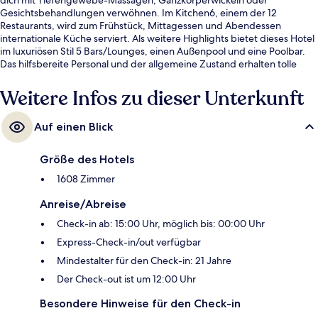
Gesichtsbehandlungen verwöhnen. Im Kitchen6, einem der 12
Restaurants, wird zum Frühstück, Mittagessen und Abendessen
internationale Küche serviert. Als weitere Highlights bietet dieses Hotel
im luxuriösen Stil 5 Bars/Lounges, einen Außenpool und eine Poolbar.
Das hilfsbereite Personal und der allgemeine Zustand erhalten tolle
Bewertungen von anderen Reisenden. Die Unterkunft ist nur einen
kurzen Fußmarsch von den öffentlichen Verkehrsmitteln entfernt: Zur
Weitere Infos zu dieser Unterkunft
U-Bahn (U-Bahn-Station Business Bay) sind es 11 Minuten.
Auf einen Blick
Größe des Hotels
1608 Zimmer
Anreise/Abreise
Check-in ab: 15:00 Uhr, möglich bis: 00:00 Uhr
Express-Check-in/out verfügbar
Mindestalter für den Check-in: 21 Jahre
Der Check-out ist um 12:00 Uhr
Besondere Hinweise für den Check-in