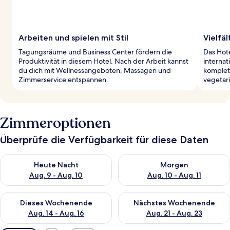
Arbeiten und spielen mit Stil
Vielfä
Tagungsräume und Business Center fördern die
Das Hote
Produktivität in diesem Hotel. Nach der Arbeit kannst
internat
du dich mit Wellnessangeboten, Massagen und
komplet
Zimmerservice entspannen.
vegetar
Zimmeroptionen
Überprüfe die Verfügbarkeit für diese Daten
Überprüfe die Verfügbarkeit für heute Nacht, Aug. 9 - Aug. 10
Überprüfe die Verfügbarkeit fü
Heute Nacht
Morgen
Aug. 9 - Aug. 10
Aug. 10 - Aug. 11
Überprüfe die Verfügbarkeit für dieses Wochenende, Aug. 14 -
Überprüfe die Verfügbarkeit f
Dieses Wochenende
Nächstes Wochenende
Aug. 14 - Aug. 16
Aug. 21 - Aug. 23