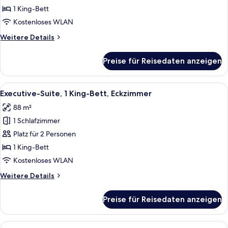
1 King-
1 King-Bett
Bett
Kostenloses WLAN
anzeigen
Weitere
Weitere Details
Details
für
Preise für Reisedaten anzeigen
Deluxe-
Zimmer,
1 King-
Alle
Ein modernes Hotelzimmer mit großem F
5
Bett
Executive-Suite, 1 King-Bett, Eckzimmer
Fotos
88 m²
für
1 Schlafzimmer
Executive-
Suite,
Platz für 2 Personen
1 King-
1 King-Bett
Bett,
Kostenloses WLAN
Eckzimmer
Weitere
Weitere Details
anzeigen
Details
für
Preise für Reisedaten anzeigen
Executive-
Suite,
1 King-
Alle
Ein Hotelzimmer mit einem Bett, zwei 