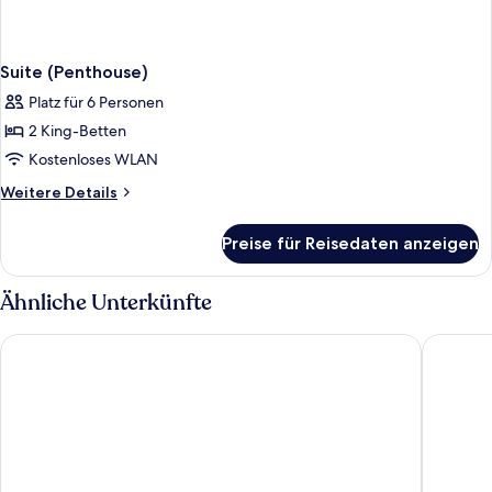
Suite (Penthouse)
Platz für 6 Personen
2 King-Betten
Kostenloses WLAN
Weitere
Weitere Details
Details
für
Preise für Reisedaten anzeigen
Suite
(Penthouse)
Ähnliche Unterkünfte
Holiday Inn & Suites Jakarta Gajah Mada by IHG
Hotel Bo