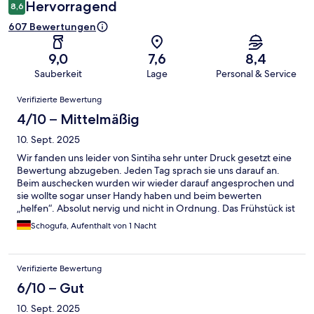
Hervorragend
8,6
607 Bewertungen
9,0
7,6
8,4
Sauberkeit
Lage
Personal & Service
Bewertungen
Verifizierte Bewertung
4/10 – Mittelmäßig
10. Sept. 2025
Wir fanden uns leider von Sintiha sehr unter Druck gesetzt eine
Bewertung abzugeben. Jeden Tag sprach sie uns darauf an.
Beim auschecken wurden wir wieder darauf angesprochen und
sie wollte sogar unser Handy haben und beim bewerten
„helfen“. Absolut nervig und nicht in Ordnung. Das Frühstück ist
nicht für den europäischen Gaumen gemacht.
Schogufa, Aufenthalt von 1 Nacht
Verifizierte Bewertung
6/10 – Gut
10. Sept. 2025