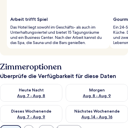
Arbeit trifft Spiel
Gourm
Das Hotel liegt sowohl im Geschäfts- als auch im
Ein 24-S
Unterhaltungsviertel und bietet 15 Tagungsräume
Küche. D
und ein Business Center. Nach der Arbeit kannst du
und zwe
das Spa, die Sauna und die Bars genießen.
Lebensmi
Zimmeroptionen
Überprüfe die Verfügbarkeit für diese Daten
Überprüfe die Verfügbarkeit für heute Nacht, Aug. 7 - Aug. 8.
Überprüfe die Verfügbarkeit f
Heute Nacht
Morgen
Aug. 7 - Aug. 8
Aug. 8 - Aug. 9
Überprüfe die Verfügbarkeit für dieses Wochenende, Aug. 7 - 
Überprüfe die Verfügbarkeit f
Dieses Wochenende
Nächstes Wochenende
Aug. 7 - Aug. 9
Aug. 14 - Aug. 16
Verfügbare