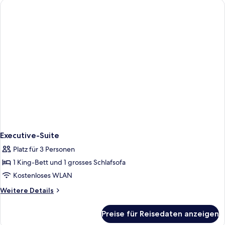
Executive-Suite
Platz für 3 Personen
1 King-Bett und 1 grosses Schlafsofa
Kostenloses WLAN
Weitere
Weitere Details
Details
für
Preise für Reisedaten anzeigen
Executive-