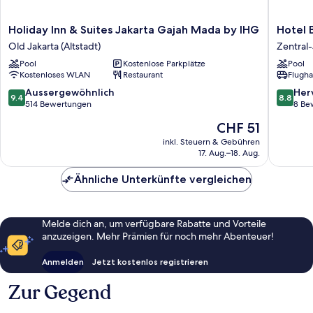
Holiday
Hotel
Holiday Inn & Suites Jakarta Gajah Mada by IHG
Hotel 
Inn
Borobu
Old Jakarta (Altstadt)
Zentral-
&
Jakarta
Pool
Kostenlose Parkplätze
Pool
Suites
Zentral-
Kostenloses WLAN
Restaurant
Flugha
Jakarta
Jakarta
Gajah
9.4
8.8
Aussergewöhnlich
Her
9.4
8.8
Mada
von
von
514 Bewertungen
8 Be
by
10,
10,
Der
CHF 51
IHG
Aussergewöhnlich,
Hervorr
Preis
Old
514
8
inkl. Steuern & Gebühren
beträgt
Jakarta
17. Aug.–18. Aug.
Bewertungen
Bewert
CHF 51
(Altstadt)
Ähnliche Unterkünfte vergleichen
Melde dich an, um verfügbare Rabatte und Vorteile
anzuzeigen. Mehr Prämien für noch mehr Abenteuer!
Anmelden
Jetzt kostenlos registrieren
Zur Gegend