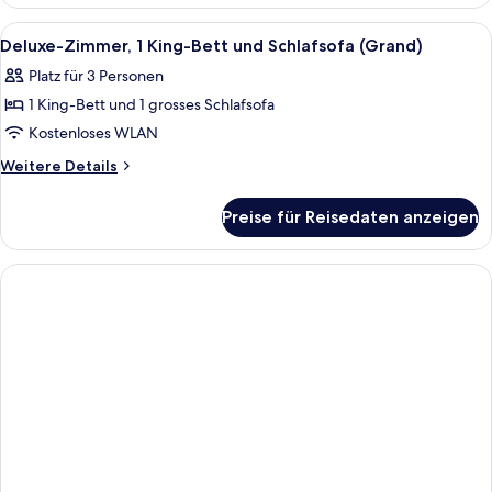
Suite
Alle
Zimmersafe, Schreibtisch, laptopgeeig
3
Deluxe-Zimmer, 1 King-Bett und Schlafsofa (Grand)
Fotos
Platz für 3 Personen
für
1 King-Bett und 1 grosses Schlafsofa
Deluxe-
Zimmer,
Kostenloses WLAN
1 King-
Weitere
Weitere Details
Bett
Details
für
und
Preise für Reisedaten anzeigen
Deluxe-
Schlafsofa
Zimmer,
(Grand)
1 King-
anzeigen
Bett
und
Schlafsofa
(Grand)