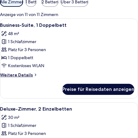
Alle Zimmer
1 Bett
2 Betten
Über 3 Betten
Filter
für
Anzeige von 11 von 11 Zimmern
Zimmer
Alle
Ein modernes Hotelzimmer mit Flachbil
4
Business-Suite, 1 Doppelbett
Fotos
48 m²
für
1 Schlafzimmer
Business-
Suite,
Platz für 3 Personen
1
1 Doppelbett
Doppelbett
Kostenloses WLAN
anzeigen
Weitere
Weitere Details
Details
für
Preise für Reisedaten anzeigen
Business-
Suite,
1
Alle
Zimmersafe, Schreibtisch, laptopgeeig
5
Doppelbett
Deluxe-Zimmer, 2 Einzelbetten
Fotos
30 m²
für
1 Schlafzimmer
Deluxe-
Zimmer,
Platz für 3 Personen