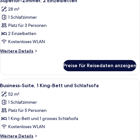
Superior-Zimmer, 2 Einzelbetten
Fotos
Bett
28 m²
für
1 Schlafzimmer
Superior-
Zimmer,
Platz für 3 Personen
2 Einzelbetten
2 Einzelbetten
anzeigen
Kostenloses WLAN
Weitere
Weitere Details
Details
für
Preise für Reisedaten anzeigen
Superior-
Zimmer,
2 Einzelbetten
Alle
Ein Hotelzimmer mit Bett, Sofa, einem 
4
Business-Suite, 1 King-Bett und Schlafsofa
Fotos
52 m²
für
1 Schlafzimmer
Business-
Suite,
Platz für 5 Personen
1 King-
1 King-Bett und 1 grosses Schlafsofa
Bett
Kostenloses WLAN
und
Weitere
Weitere Details
Schlafsofa