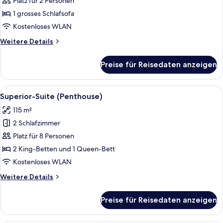
Deluxe
Platz für 2 Personen
with
1 grosses Schlafsofa
2
Kostenloses WLAN
Single
Weitere
Weitere Details
Beds
Details
anzeigen
für
Preise für Reisedaten anzeigen
Grand
Deluxe
with
Alle
Superior-Suite (Penthouse)
6
2
Superior-Suite (Penthouse)
Fotos
Single
115 m²
Beds
für
2 Schlafzimmer
Superior-
Suite
Platz für 8 Personen
(Penthouse)
2 King-Betten und 1 Queen-Bett
anzeigen
Kostenloses WLAN
Weitere
Weitere Details
Details
für
Preise für Reisedaten anzeigen
Superior-
Suite
(Penthouse)