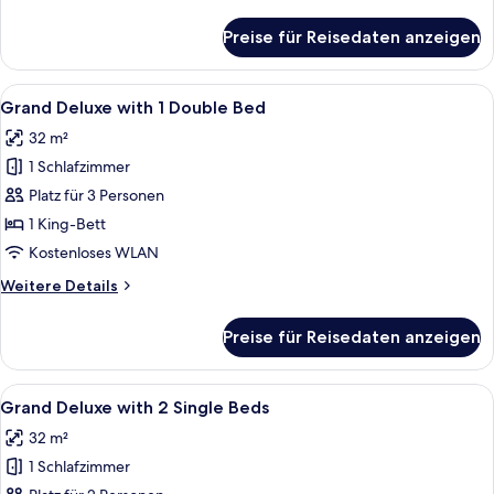
Details
anzeigen
für
Preise für Reisedaten anzeigen
Business-
Suite,
1 King-
Alle
Ein modernes Hotelbad mit einer glä
4
Bett
Grand Deluxe with 1 Double Bed
Fotos
und
32 m²
Schlafsofa
für
1 Schlafzimmer
Grand
Deluxe
Platz für 3 Personen
with
1 King-Bett
1
Kostenloses WLAN
Double
Weitere
Weitere Details
Bed
Details
anzeigen
für
Preise für Reisedaten anzeigen
Grand
Deluxe
with
Alle
Ein modernes Hotelbad mit einer glä
5
1
Grand Deluxe with 2 Single Beds
Fotos
Double
32 m²
Bed
für
1 Schlafzimmer
Grand