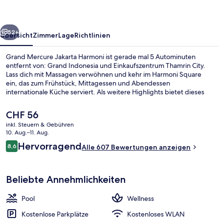
rück
Weiter
52+
Übersicht
Zimmer
Lage
Richtlinien
Grand Mercure Jakarta Harmoni ist gerade mal 5 Autominuten
entfernt von: Grand Indonesia und Einkaufszentrum Thamrin City.
Lass dich mit Massagen verwöhnen und kehr im Harmoni Square
ein, das zum Frühstück, Mittagessen und Abendessen
internationale Küche serviert. Als weitere Highlights bietet dieses
Hotel im luxuriösen Stil 2 Bars/Lounges, einen Außenpool und eine
Poolbar.
Der
CHF 56
aktuelle
inkl. Steuern & Gebühren
Preis
10. Aug.–11. Aug.
Superior-Suite (Penthouse)
beträgt
Bewertungen
Hervorragend
8,6
Alle 607 Bewertungen anzeigen
CHF 56.
8,6 von 10.
Beliebte Annehmlichkeiten
Pool
Wellness
Kostenlose Parkplätze
Kostenloses WLAN