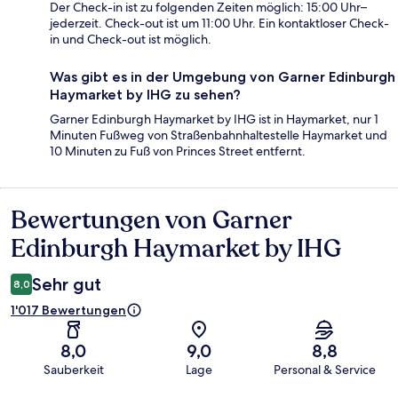
Der Check-in ist zu folgenden Zeiten möglich: 15:00 Uhr–
jederzeit. Check-out ist um 11:00 Uhr. Ein kontaktloser Check-
in und Check-out ist möglich.
Was gibt es in der Umgebung von Garner Edinburgh
Haymarket by IHG zu sehen?
Garner Edinburgh Haymarket by IHG ist in Haymarket, nur 1
Minuten Fußweg von Straßenbahnhaltestelle Haymarket und
10 Minuten zu Fuß von Princes Street entfernt.
Bewertungen von Garner
Bewertungen
Edinburgh Haymarket by IHG
Sehr gut
8,0
1'017 Bewertungen
8,0
9,0
8,8
Sauberkeit
Lage
Personal & Service
Bewertungen