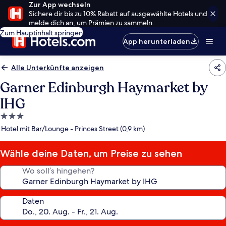
Zur App wechseln
Sichere dir bis zu 10% Rabatt auf ausgewählte Hotels und
melde dich an, um Prämien zu sammeln.
Zum Hauptinhalt springen
App herunterladen
Alle Unterkünfte anzeigen
Garner Edinburgh Haymarket by
IHG
3.0-
Sterne-
Hotel mit Bar/Lounge - Princes Street (0,9 km)
Unterkunft
Wähle deine Daten, um Preise zu sehen
Wo soll’s hingehen?
Daten