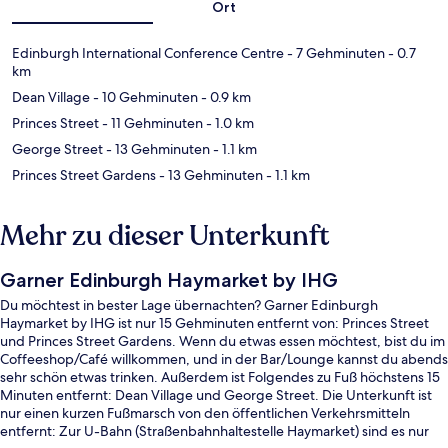
Ort
Edinburgh International Conference Centre
- 7 Gehminuten
- 0.7
km
Dean Village
- 10 Gehminuten
- 0.9 km
Princes Street
- 11 Gehminuten
- 1.0 km
George Street
- 13 Gehminuten
- 1.1 km
Princes Street Gardens
- 13 Gehminuten
- 1.1 km
Mehr zu dieser Unterkunft
Garner Edinburgh Haymarket by IHG
Du möchtest in bester Lage übernachten? Garner Edinburgh
Haymarket by IHG ist nur 15 Gehminuten entfernt von: Princes Street
und Princes Street Gardens. Wenn du etwas essen möchtest, bist du im
Coffeeshop/Café willkommen, und in der Bar/Lounge kannst du abends
sehr schön etwas trinken. Außerdem ist Folgendes zu Fuß höchstens 15
Minuten entfernt: Dean Village und George Street. Die Unterkunft ist
nur einen kurzen Fußmarsch von den öffentlichen Verkehrsmitteln
entfernt: Zur U-Bahn (Straßenbahnhaltestelle Haymarket) sind es nur