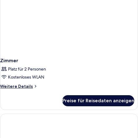
Zimmer
Platz für 2 Personen
Kostenloses WLAN
Weitere
Weitere Details
Details
für
Preise für Reisedaten anzeigen
Zimmer