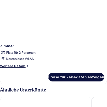
Zimmer
Platz für 2 Personen
Kostenloses WLAN
Weitere
Weitere Details
Details
für
Preise für Reisedaten anzeigen
Zimmer
Ähnliche Unterkünfte
Point A Edinburgh Haymarket
Britanni