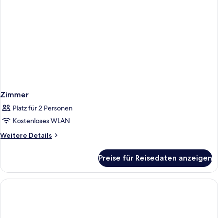
Zimmer
Platz für 2 Personen
Kostenloses WLAN
Weitere
Weitere Details
Details
für
Preise für Reisedaten anzeigen
Zimmer