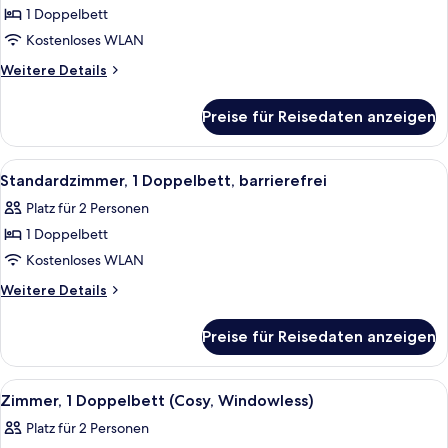
1 Doppelbett
Zimmer,
1
Kostenloses WLAN
Doppelbett
Weitere
Weitere Details
(Cosy)
Details
für
anzeigen
Preise für Reisedaten anzeigen
Zimmer,
1
Doppelbett
Alle
Ein Schlafzimmer mit Bett, einem Fens
13
(Cosy)
Standardzimmer, 1 Doppelbett, barrierefrei
Fotos
Platz für 2 Personen
für
1 Doppelbett
Standardzimmer,
1
Kostenloses WLAN
Doppelbett,
Weitere
Weitere Details
barrierefrei
Details
für
anzeigen
Preise für Reisedaten anzeigen
Standardzimmer,
1
Doppelbett,
Alle
Ein Hotelzimmer mit Bett, Wandfernse
11
barrierefrei
Zimmer, 1 Doppelbett (Cosy, Windowless)
Fotos
Platz für 2 Personen
für