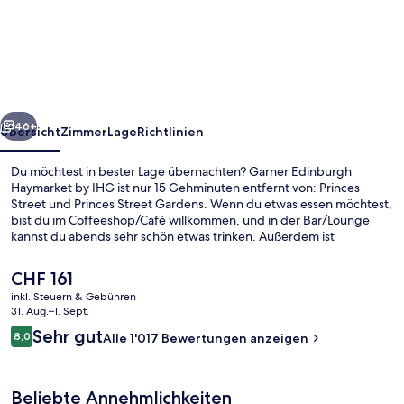
Edinburgh
Haymarket
by
IHG
rück
Weiter
46+
Übersicht
Zimmer
Lage
Richtlinien
Du möchtest in bester Lage übernachten? Garner Edinburgh
Haymarket by IHG ist nur 15 Gehminuten entfernt von: Princes
Street und Princes Street Gardens. Wenn du etwas essen möchtest,
bist du im Coffeeshop/Café willkommen, und in der Bar/Lounge
kannst du abends sehr schön etwas trinken. Außerdem ist
Folgendes zu Fuß höchstens 15 Minuten entfernt: Dean Village und
George Street. Die Unterkunft ist nur einen kurzen Fußmarsch von
Der
CHF 161
den öffentlichen Verkehrsmitteln entfernt: Zur U-Bahn
aktuelle
inkl. Steuern & Gebühren
(Straßenbahnhaltestelle Haymarket) sind es nur wenige Schritte.
Preis
31. Aug.–1. Sept.
Aussenbereich
beträgt
Bewertungen
Sehr gut
8,0
Alle 1'017 Bewertungen anzeigen
CHF 161.
8,0 von 10.
Beliebte Annehmlichkeiten