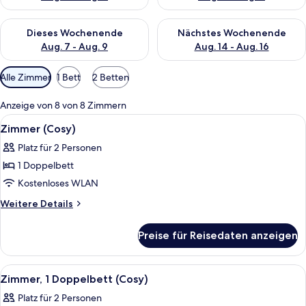
Überprüfe die Verfügbarkeit für dieses Wochenende, Aug. 7 - 
Überprüfe die Verfügbarkeit f
Dieses Wochenende
Nächstes Wochenende
Aug. 7 - Aug. 9
Aug. 14 - Aug. 16
Verfügbare
Alle Zimmer
1 Bett
2 Betten
Filter
für
Anzeige von 8 von 8 Zimmern
Zimmer
Alle
Ein Schlafzimmer mit Bett, einem Fens
13
Zimmer (Cosy)
Fotos
Platz für 2 Personen
für
1 Doppelbett
Zimmer
(Cosy)
Kostenloses WLAN
anzeigen
Weitere
Weitere Details
Details
für
Preise für Reisedaten anzeigen
Zimmer
(Cosy)
Alle
Ein Schlafzimmer mit Bett, einem Fens
12
Zimmer, 1 Doppelbett (Cosy)
Fotos
Platz für 2 Personen
für