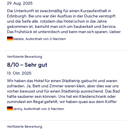
29. Aug. 2025
Die Unterkunft ist zweckmäßig für einen Kurzaufenthalt in
Edinburgh. Bei uns war der Ausfluss in der Dusche verstopft
und die Seife alle. rotzdem das Hotel schon in die Jahre
gekommen ist, bemüht man sich um Sauberkeit und Service.
Das Frühstück ist unterirdisch und kann man sich sparen. Lieber
in ein Café um die Ecke gehen. Bequeme Betten und
Natalie, Aufenthalt von 3 Nächten
zweckmäßige Einrichtung.
Verifizierte Bewertung
8/10 – Sehr gut
13. Okt. 2025
Wir haben das Hotel für einen Städtetrip gebucht und waren
zufrieden. Ja, Bett und Zimmer waren klein, aber dies war uns
vorher bewusst und für einen Städtetrip ausreichend. Das Bad
hätte sauberer sein können. Uns hat ein Kleiderschrank oder
zumindest ein Regal gefehlt, wir haben quasi aus dem Koffer
gelebt. Beide Fahrstühle waren zeitweise defekt, aber
Jenny, Aufenthalt von 6 Nächten
zumindest einer wurde schnell wieder instandgesetzt. Das
Personal vor Ort war sehr freundlich und zuvorkommen. Es war
alles fußläufig erreichbar, direkt vor dem Hotel war auch eine
Verifizierte Bewertung
Bußhaltestelle.