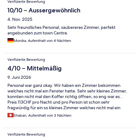
Verifizierte Bewertung
10/10 – Aussergewöhnlich
4. Nov. 2025
Sehr freundliches Personal, saubereres Zimmer, perfekt
angebunden zum town Centre.
Monika, Aufenthalt von 4 Nächten
Verifizierte Bewertung
4/10 – Mittelmäßig
9. Juni 2026
Personal war ganz okay. Wir haben ein Zimmer bekommen
welches nicht mal ein Fenster hatte. Sehr sehr kleines Zimmer,
konnten nicht mal den Koffer richtig öffnen, so eng war es..
Preis 113CHF pro Nacht und pro Person ist schon sehr
fragwürdig für ein so kleines Zimmer welches nicht mal ein
Fenster hat. Ich habe mich in dem Zimmer richtig unwohl
Shaban, Aufenthalt von 3 Nächten
gefühlt leider..
Verifizierte Bewertung