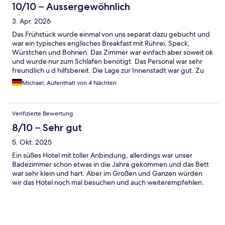
10/10 – Aussergewöhnlich
3. Apr. 2026
Das Frühstück wurde einmal von uns separat dazu gebucht und
war ein typisches englisches Breakfast mit Rührei, Speck,
Würstchen und Bohnen. Das Zimmer war einfach aber soweit ok
und wurde nur zum Schlafen benötigt. Das Personal war sehr
freundlich u d hilfsbereit. Die Lage zur Innenstadt war gut. Zu
Fuss etwa 10-15 Minuten. Direkt vor dem Hotel war aber auch
Michael, Aufenthalt von 4 Nächten
die Bahn und Tramstation Haymarket. Auch diverse Busse
haben dort gehalten mit denen man eigentlich überall
hingekommen ist. Für einen Kurzurlaub wie in unserem Fall kann
Verifizierte Bewertung
man das Hotel empfehlen.
8/10 – Sehr gut
5. Okt. 2025
Ein süßes Hotel mit toller Anbindung, allerdings war unser
Badezimmer schon etwas in die Jahre gekommen und das Bett
war sehr klein und hart. Aber im Großen und Ganzen würden
wir das Hotel noch mal besuchen und auch weiterempfehlen.