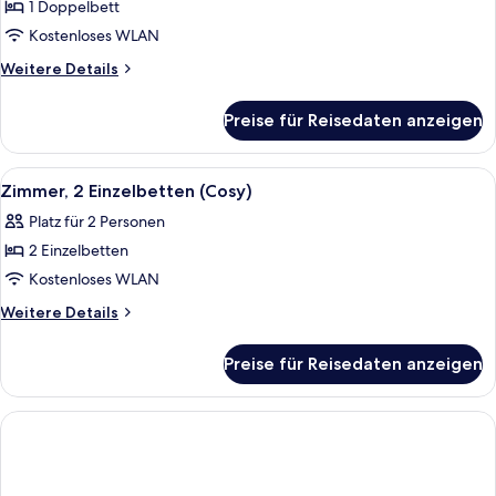
1 Doppelbett
Zimmer,
1
Kostenloses WLAN
Doppelbett
Weitere
Weitere Details
(Cosy,
Details
für
Windowless)
Preise für Reisedaten anzeigen
Zimmer,
anzeigen
1
Doppelbett
Alle
Ein modernes Hotelzimmer mit einem g
14
(Cosy,
Zimmer, 2 Einzelbetten (Cosy)
Fotos
Windowless)
Platz für 2 Personen
für
2 Einzelbetten
Zimmer,
2 Einzelbetten
Kostenloses WLAN
(Cosy)
Weitere
Weitere Details
anzeigen
Details
für
Preise für Reisedaten anzeigen
Zimmer,
2 Einzelbetten
(Cosy)