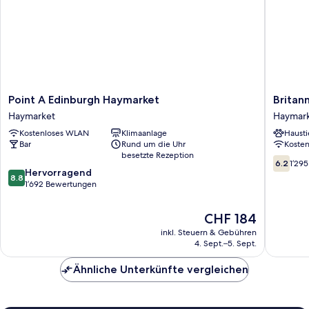
Point
Britanni
Point A Edinburgh Haymarket
Britan
A
Hotel
Haymarket
Haymar
Edinburgh
Edinbur
Kostenloses WLAN
Klimaanlage
Hausti
Haymarket
Haymark
Bar
Rund um die Uhr
Koste
Haymarket
besetzte Rezeption
6.2
6.2
1’29
8.8
Hervorragend
von
8.8
von
1’692 Bewertungen
10,
10,
1’295
Hervorragend,
Bewert
Der
CHF 184
1’692
Preis
inkl. Steuern & Gebühren
Bewertungen
beträgt
4. Sept.–5. Sept.
CHF 184
Ähnliche Unterkünfte vergleichen