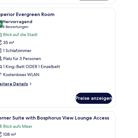
 Stadt.
, einem Nachttisch, einem roten Sessel, einem Fenster mit Vorhängen und Bli
le
Ein Hotelzimmer mit einem großen Bett, einem
9
uperior Evergreen Room
otos
Hervorragend
ür
6
8.6 von 10
(8
8 Bewertungen
uperior
Bewertungen)
Blick auf die Stadt
vergreen
35 m²
oom
1 Schlafzimmer
nzeigen
Platz für 3 Personen
1 King-Bett ODER 1 Einzelbett
Kostenloses WLAN
itere
itere Details
tails
r
Preise anzeigen
perior
ergreen
oom
, einem Schreibtisch, einem Sessel, einer Lampe und einem Kronleuchter.
le
Ein modernes Hotelzimmer mit einem großen B
6
orner Suite with Bosphorus View Lounge Access
otos
Blick aufs Meer
ür
108 m²
orner