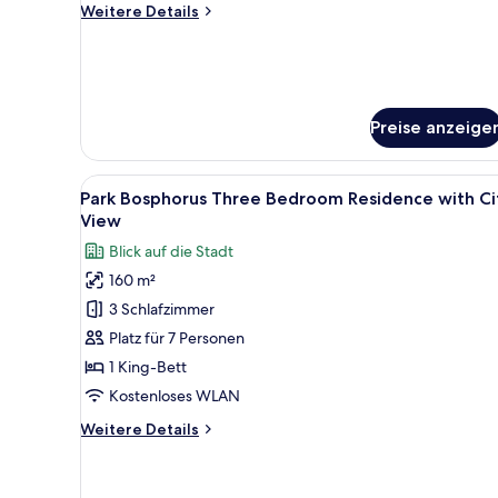
Weitere
Weitere Details
anzeigen
Details
für
Luxury
Evergreen
Suite
Preise anzeige
with
Lounge
Access
Alle
Ein modernes Hotelzimmer mit 
6
Park Bosphorus Three Bedroom Residence with Ci
Fotos
View
für
Blick auf die Stadt
Park
160 m²
Bosphorus
3 Schlafzimmer
Three
Bedroom
Platz für 7 Personen
Residence
1 King-Bett
with
Kostenloses WLAN
City
Weitere
Weitere Details
View
Details
anzeigen
für
Park