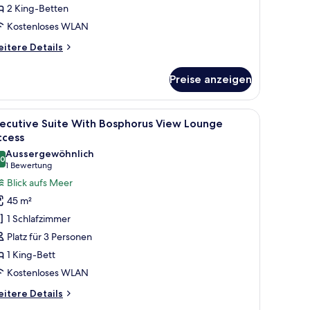
2 King-Betten
ity
Kostenloses WLAN
iew
nzeigen
itere
itere Details
tails
r
Preise anzeigen
rk
sphorus
wo
n der Wand und Blick ins Freie durch transparente Vorhänge.
er, Küche und Waschbereich.
le
Ein Hotelzimmer mit einem großen Bett, Blick 
5
edroom
xecutive Suite With Bosphorus View Lounge
otos
sidence
ccess
th
ür
Aussergewöhnlich
ty
.0
xecutive
10.0 von 10
(1
1 Bewertung
ew
uite
Bewertung)
Blick aufs Meer
ith
45 m²
osphorus
1 Schlafzimmer
iew
Platz für 3 Personen
ounge
1 King-Bett
ccess
Kostenloses WLAN
nzeigen
itere
itere Details
tails