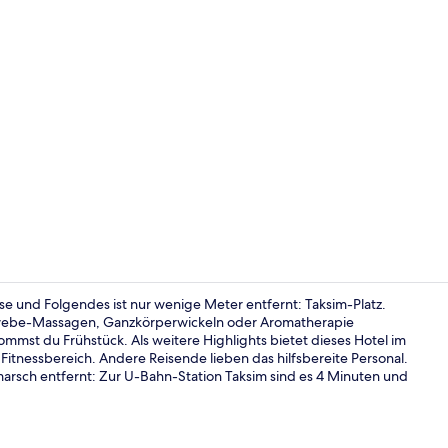
Influencer-V
se und Folgendes ist nur wenige Meter entfernt: Taksim-Platz.
ewebe-Massagen, Ganzkörperwickeln oder Aromatherapie
mst du Frühstück. Als weitere Highlights bietet dieses Hotel im
3 Restaurant
 Fitnessbereich. Andere Reisende lieben das hilfsbereite Personal.
marsch entfernt: Zur U-Bahn-Station Taksim sind es 4 Minuten und