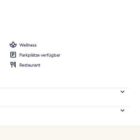
om with Sea View | Ausblick vom Zimmer
Wellness
Parkplätze verfügbar
Restaurant