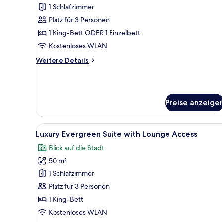
Room
1 Schlafzimmer
with
Platz für 3 Personen
Sea
1 King-Bett ODER 1 Einzelbett
View
Kostenloses WLAN
anzeigen
Weitere
Weitere Details
Details
für
Superior
Room
Preise anzeige
with
Sea
View
Alle
Ein luxuriöses Schlafzimmer m
6
Luxury Evergreen Suite with Lounge Access
Fotos
Blick auf die Stadt
für
50 m²
Luxury
Evergreen
1 Schlafzimmer
Suite
Platz für 3 Personen
with
1 King-Bett
Lounge
Kostenloses WLAN
Access