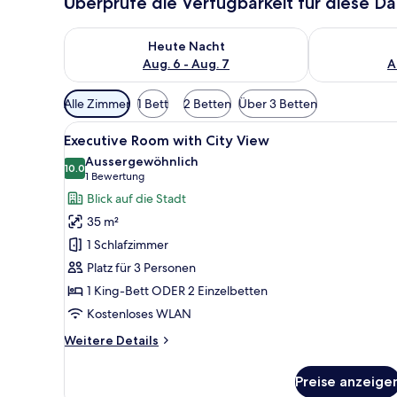
Überprüfe die Verfügbarkeit für diese D
Überprüfe die Verfügbarkeit für heute Nacht, Aug. 6
Überprüfe die
Heute Nacht
Aug. 6 - Aug. 7
A
Verfügbare
Alle Zimmer
1 Bett
2 Betten
Über 3 Betten
Filter
Alle
Ein Hotelzimmer mit einem groß
für
7
Executive Room with City View
Fotos
Zimmer
Aussergewöhnlich
für
10.0
10.0 von 10
(1
1 Bewertung
Executive
Bewertung)
Blick auf die Stadt
Room
35 m²
with
1 Schlafzimmer
City
Platz für 3 Personen
View
1 King-Bett ODER 2 Einzelbetten
anzeigen
Kostenloses WLAN
Weitere
Weitere Details
Details
für
Preise anzeige
Executive