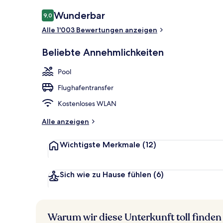
Executive Ro
Bewertungen
Wunderbar
9,0
9,0 von 10.
Alle 1'003 Bewertungen anzeigen
Beliebte Annehmlichkeiten
Pool
Flughafentransfer
Kostenloses WLAN
Alle anzeigen
Wichtigste Merkmale
(12)
Sich wie zu Hause fühlen
(6)
Warum wir diese Unterkunft toll finden