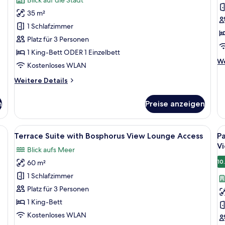
Room
S
35 m²
with
w
1 Schlafzimmer
City
B
Platz für 3 Personen
View
V
1 King-Bett ODER 1 Einzelbett
anzeigen
L
We
We
A
Kostenloses WLAN
De
a
fü
Weitere
Weitere Details
Co
Details
Su
für
n
Preise anzeigen
wi
Deluxe
Bo
Room
Vi
with
it einem großen Bett, einer aufwendigen Decke und einem großen Spiegel, de
Alle
Ein luxuriöses Hotelzimmer mit große
Al
L
5
City
Terrace Suite with Bosphorus View Lounge Access
P
Fotos
F
Ac
View
V
Blick aufs Meer
für
f
10
60 m²
Terrace
P
Suite
B
1 Schlafzimmer
with
T
Platz für 3 Personen
Bosphorus
B
1 King-Bett
View
R
Kostenloses WLAN
Lounge
w