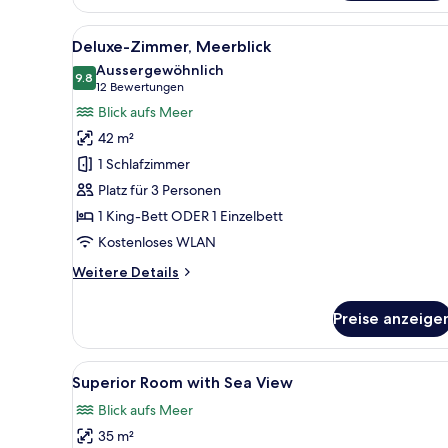
Room
with
Alle
Ein Hotelzimmer mit einem groß
5
City
Deluxe-Zimmer, Meerblick
Fotos
View
Aussergewöhnlich
für
9.8
9.8 von 10
(12
12 Bewertungen
Deluxe-
Bewertungen)
Blick aufs Meer
Zimmer,
42 m²
Meerblick
1 Schlafzimmer
anzeigen
Platz für 3 Personen
1 King-Bett ODER 1 Einzelbett
Kostenloses WLAN
Weitere
Weitere Details
Details
für
Preise anzeige
Deluxe-
Zimmer,
Meerblick
Alle
Ein Hotelzimmer mit einem groß
5
Superior Room with Sea View
Fotos
Blick aufs Meer
für
35 m²
Superior