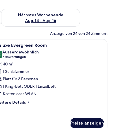
es Wochenende, Aug. 7 - Aug. 9.
Überprüfe die Verfügbarkeit für nächstes Wochenende, Aug. 1
Nächstes Wochenende
Aug. 14 - Aug. 16
Anzeige von 24 von 24 Zimmern
 auf die Stadt durch große Fenster.
t, einem Schreibtisch mit Stuhl, einem Fernseher und einem Balkon mit Vor
le
Ein geräumiges Schlafzimmer mit einem großen
8
eluxe Evergreen Room
otos
Aussergewöhnlich
ür
6
9.6 von 10
(7
7 Bewertungen
eluxe
Bewertungen)
40 m²
vergreen
1 Schlafzimmer
oom
Platz für 3 Personen
nzeigen
1 King-Bett ODER 1 Einzelbett
Kostenloses WLAN
itere
itere Details
tails
r
luxe
ergreen
Preise anzeigen
oom