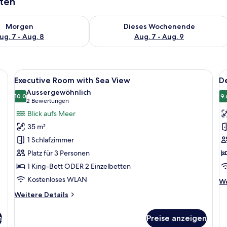
aten
 - Aug. 7.
 Verfügbarkeit für morgen, Aug. 7 - Aug. 8.
Überprüfe die Verfügbarkeit für dies
Morgen
Dieses Wochenende
ug. 7 - Aug. 8
Aug. 7 - Aug. 9
en Bett, Nachttischen, einem Schreibtisch mit Lampe, einem Sessel und Blick
Alle
Ein Hotelzimmer mit einem großen Bet
Al
7
Executive Room with Sea View
D
Fotos
F
Aussergewöhnlich
für
10.0
f
9.
10.0 von 10
(2
2 Bewertungen
Executive
D
Bewertungen)
Blick aufs Meer
Room
E
35 m²
with
R
1 Schlafzimmer
Sea
a
Platz für 3 Personen
View
1 King-Bett ODER 2 Einzelbetten
anzeigen
Kostenloses WLAN
We
We
De
Weitere
Weitere Details
fü
Details
De
für
Ev
n
Preise anzeigen
Executive
R