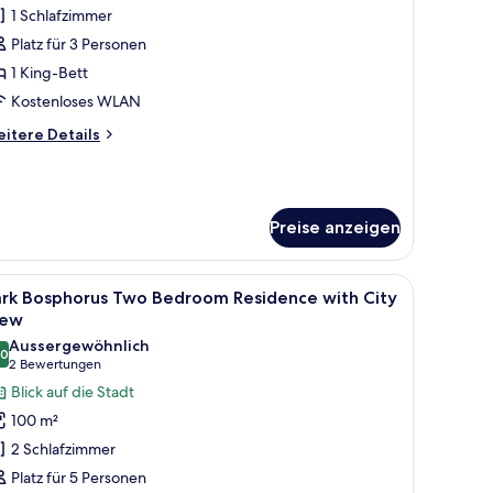
uite
1 Schlafzimmer
ith
Platz für 3 Personen
osphorus
1 King-Bett
iew
Kostenloses WLAN
ounge
itere
itere Details
ccess
tails
nzeigen
r
rner
ite
Preise anzeigen
th
sphorus
ew
r das Badezimmer reflektiert.
m Balkon, einem Bett mit blauer Bettdecke, einem runden Esstisch und einem
le
Ein modernes Hotelzimmer mit einem großen B
ounge
7
ark Bosphorus Two Bedroom Residence with City
otos
cess
iew
ür
Aussergewöhnlich
.0
ark
10.0 von 10
(2
2 Bewertungen
osphorus
Bewertungen)
Blick auf die Stadt
wo
100 m²
edroom
2 Schlafzimmer
esidence
Platz für 5 Personen
ith