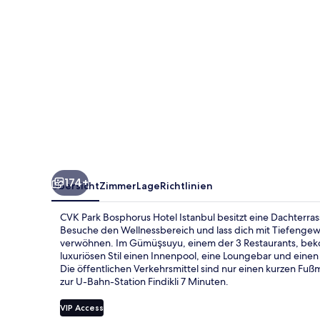
174+
Übersicht
Zimmer
Lage
Richtlinien
CVK Park Bosphorus Hotel Istanbul besitzt eine Dachterras
Besuche den Wellnessbereich und lass dich mit Tiefeng
verwöhnen. Im Gümüşsuyu, einem der 3 Restaurants, bekom
luxuriösen Stil einen Innenpool, eine Loungebar und einen
Die öffentlichen Verkehrsmittel sind nur einen kurzen Fuß
zur U-Bahn-Station Findikli 7 Minuten.
VIP Access