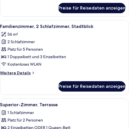
für
Preise für Reisedaten anzeigen
Superior-
Zimmer,
Stadtblick
Alle
Ein Hotelzimmer mit einem großen Bet
9
Familienzimmer, 2 Schlafzimmer, Stadtblick
Fotos
56 m²
für
2 Schlafzimmer
Familienzimmer,
2 Schlafzimmer,
Platz für 5 Personen
Stadtblick
1 Doppelbett und 3 Einzelbetten
anzeigen
Kostenloses WLAN
Weitere
Weitere Details
Details
für
Preise für Reisedaten anzeigen
Familienzimmer,
2 Schlafzimmer,
Stadtblick
Alle
Ein Hotelzimmer mit einem großen Bett
5
Superior-Zimmer, Terrasse
Fotos
1 Schlafzimmer
für
Platz für 2 Personen
Superior-
Zimmer,
2 Einzelbetten ODER 1 Queen-Bett