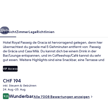
Passeig
de
Gracia
rück
Weiter
67+
Übersicht
Zimmer
Lage
Richtlinien
Hotel Royal Passeig de Gracia ist hervorragend gelegen, denn hier
übernachtest du gerade mal 5 Gehminuten entfernt von: Passeig
de Gràcia und Casa Milà. Du kannst dich bei einem Drink in der
Bar/Lounge entspannen, und im Coffeeshop/Café kannst du sehr
gut essen. Weitere Highlights sind eine Snackbar, eine Terrasse und
ein Garten. Anderen Reisenden gefallen das hilfsbereite Personal
und das Frühstück sehr gut. Die öffentlichen Verkehrsmittel sind nur
VIP Access
einen kurzen Fußmarsch entfernt: Zur U-Bahn-Station Diagonal sind
es 3 Minuten und zur U-Bahn-Station Paseo de Gracia 7 Minuten.
Der
CHF 194
Bar auf der Dachterrasse, Speisen im F
aktuelle
inkl. Steuern & Gebühren
Preis
24. Aug.–25. Aug.
beträgt
Bewertungen
Wunderbar
9,2
Alle 1'008 Bewertungen anzeigen
CHF 194.
9,2 von 10.