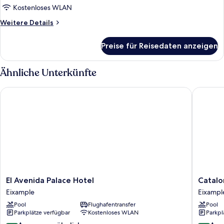
Kostenloses WLAN
Weitere
Weitere Details
Details
für
Preise für Reisedaten anzeigen
Zimmer
Ähnliche Unterkünfte
El Avenida Palace Hotel
Cataloni
El
Cataloni
El Avenida Palace Hotel
Catalo
Avenida
Passeig
Eixample
Eixampl
Palace
de
Pool
Flughafentransfer
Pool
Hotel
Gràcia
Parkplätze verfügbar
Kostenloses WLAN
Parkpl
Eixample
Eixampl