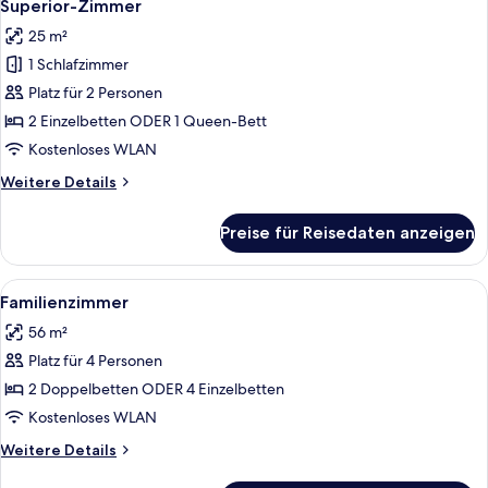
11
Superior-Zimmer
Fotos
25 m²
für
1 Schlafzimmer
Superior-
Zimmer
Platz für 2 Personen
anzeigen
2 Einzelbetten ODER 1 Queen-Bett
Kostenloses WLAN
Weitere
Weitere Details
Details
für
Preise für Reisedaten anzeigen
Superior-
Zimmer
Alle
Daunenbettdecken, Minibar, Zimmersaf
14
Familienzimmer
Fotos
56 m²
für
Platz für 4 Personen
Familienzimmer
anzeigen
2 Doppelbetten ODER 4 Einzelbetten
Kostenloses WLAN
Weitere
Weitere Details
Details
für