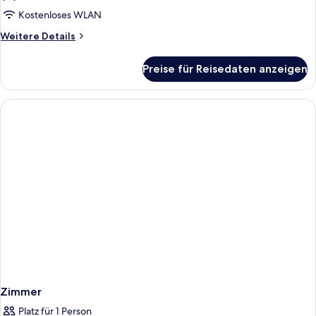
Terrasse
Kostenloses WLAN
anzeigen
Weitere
Weitere Details
Details
für
Preise für Reisedaten anzeigen
Superior-
Zimmer,
Terrasse
Zimmer
Platz für 1 Person