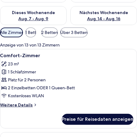
Überprüfe die Verfügbarkeit für dieses Wochenende, Aug. 7 - 
Überprüfe die Verfügbarkeit f
Dieses Wochenende
Nächstes Wochenende
Aug. 7 - Aug. 9
Aug. 14 - Aug. 16
Verfügbare
Alle Zimmer
1 Bett
2 Betten
Über 3 Betten
Filter
für
Anzeige von 13 von 13 Zimmern
Zimmer
Alle
Ein Hotelzimmer mit Bett, Schreibtisc
10
Comfort-Zimmer
Fotos
23 m²
für
1 Schlafzimmer
Comfort-
Zimmer
Platz für 2 Personen
anzeigen
2 Einzelbetten ODER 1 Queen-Bett
Kostenloses WLAN
Weitere
Weitere Details
Details
für
Preise für Reisedaten anzeigen
Comfort-
Zimmer
Alle
Ein Hotelzimmer mit Bett, Nachttischen