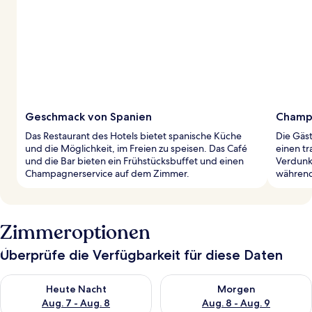
Geschmack von Spanien
Champ
Das Restaurant des Hotels bietet spanische Küche
Die Gäs
und die Möglichkeit, im Freien zu speisen. Das Café
einen t
und die Bar bieten ein Frühstücksbuffet und einen
Verdunk
Champagnerservice auf dem Zimmer.
während 
Zimmeroptionen
Überprüfe die Verfügbarkeit für diese Daten
Überprüfe die Verfügbarkeit für heute Nacht, Aug. 7 - Aug. 8.
Überprüfe die Verfügbarkeit f
Heute Nacht
Morgen
Aug. 7 - Aug. 8
Aug. 8 - Aug. 9