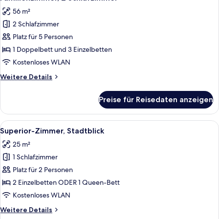
Fotos
Zweibettzimmer
56 m²
(Extra
für
bed)
2 Schlafzimmer
Familienzimmer,
2 Schlafzimmer
Platz für 5 Personen
anzeigen
1 Doppelbett und 3 Einzelbetten
Kostenloses WLAN
Weitere
Weitere Details
Details
für
Preise für Reisedaten anzeigen
Familienzimmer,
2 Schlafzimmer
Alle
Ein Hotelzimmer mit Bett, Schreibtisc
10
Superior-Zimmer, Stadtblick
Fotos
25 m²
für
1 Schlafzimmer
Superior-
Zimmer,
Platz für 2 Personen
Stadtblick
2 Einzelbetten ODER 1 Queen-Bett
anzeigen
Kostenloses WLAN
Weitere
Weitere Details
Details