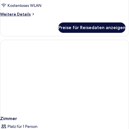
Kostenloses WLAN
Weitere
Weitere Details
Details
für
Preise für Reisedaten anzeigen
Zimmer
Zimmer
Platz für 1 Person