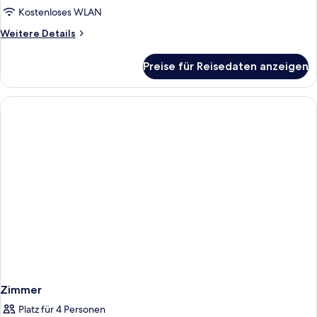
Kostenloses WLAN
Weitere
Weitere Details
Details
für
Preise für Reisedaten anzeigen
Zimmer
Zimmer
Platz für 4 Personen