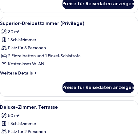
Preise für Reisedaten anzeigen
Familienzimmer
Alle
Ein kleines, ordentlich eingerichtetes
10
Superior-Dreibettzimmer (Privilege)
Fotos
30 m²
für
1 Schlafzimmer
Superior-
Dreibettzimmer
Platz für 3 Personen
(Privilege)
2 Einzelbetten und 1 Einzel-Schlafsofa
anzeigen
Kostenloses WLAN
Weitere
Weitere Details
Details
für
Preise für Reisedaten anzeigen
Superior-
Dreibettzimmer
(Privilege)
Alle
Ein modernes Hotelzimmer mit einem gr
8
Deluxe-Zimmer, Terrasse
Fotos
50 m²
für
1 Schlafzimmer
Deluxe-
Zimmer,
Platz für 2 Personen