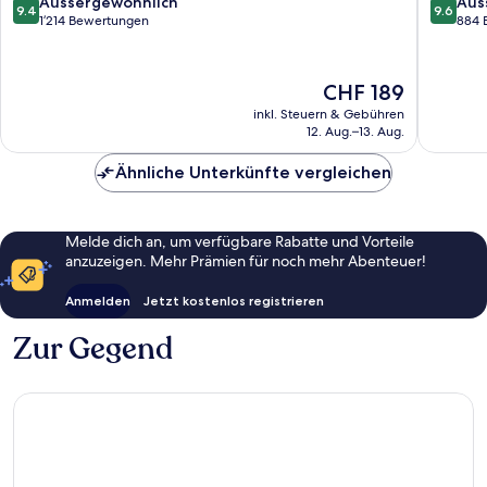
9.4
9.6
Aussergewöhnlich
Aus
9.4
9.6
von
von
1’214 Bewertungen
884 
10,
10,
Aussergewöhnlich,
Ausserg
1’214
884
Der
CHF 189
Bewertungen
Bewert
Preis
inkl. Steuern & Gebühren
beträgt
12. Aug.–13. Aug.
CHF 189
Ähnliche Unterkünfte vergleichen
Melde dich an, um verfügbare Rabatte und Vorteile
anzuzeigen. Mehr Prämien für noch mehr Abenteuer!
Anmelden
Jetzt kostenlos registrieren
Zur Gegend