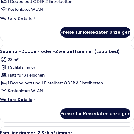
Terrasse
1 Doppelbett ODER 2 Einzelbetten
anzeigen
Kostenloses WLAN
Weitere
Weitere Details
Details
für
Preise für Reisedaten anzeigen
Deluxe-
Zimmer,
Terrasse
Alle
Ein Hotelzimmer mit zwei Betten, eine
14
Superior-Doppel- oder -Zweibettzimmer (Extra bed)
Fotos
23 m²
für
1 Schlafzimmer
Superior-
Doppel-
Platz für 3 Personen
oder
1 Doppelbett und 1 Einzelbett ODER 3 Einzelbetten
-
Kostenloses WLAN
Zweibettzimmer
Weitere
Weitere Details
(Extra
Details
bed)
für
Preise für Reisedaten anzeigen
Superior-
anzeigen
Doppel-
oder
Alle
Daunenbettdecken, Minibar, Zimmersaf
11
-
Familienzimmer, 2 Schlafzimmer