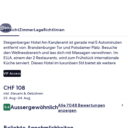
Kanzleramt
rück
Weiter
89+
Übersicht
Zimmer
Lage
Richtlinien
Steigenberger Hotel Am Kanzleramt ist gerade mal 5 Autominuten
entfernt von: Brandenburger Tor und Potsdamer Platz. Besuche
den Wellnessbereich und lass dich mit Massagen verwöhnen. Im
ELLA, einem der 2 Restaurants, wird zum Frühstück internationale
Küche serviert. Dieses Hotel im luxuriösen Stil bietet als weitere
Highlights eine Loungebar, einen Fitnessbereich sowie eine
Snackbar. Andere Reisende schätzen die fußläufige Entfernung zu
VIP Access
den öffentlichen Verkehrsmitteln: Zur S-Bahnhof Berlin
Hauptbahnhof sind es 4 und zur Straßenbahnhaltestelle Clara-
Der
CHF 108
Jaschke-Straße sind es 4 Gehminuten.
Lobby
aktuelle
inkl. Steuern & Gebühren
Preis
23. Aug.–24. Aug.
beträgt
Bewertungen
Alle 1'048 Bewertungen
Aussergewöhnlich
CHF 108.
9,4
9,4 von 10.
anzeigen
Beliebte Annehmlichkeiten