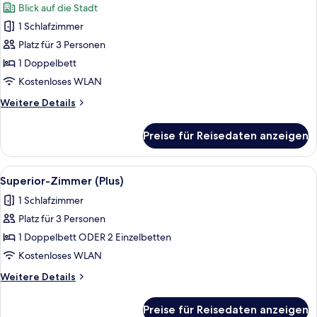
Blick auf die Stadt
für
1 Schlafzimmer
Junior-
Suite
Platz für 3 Personen
anzeigen
1 Doppelbett
Kostenloses WLAN
Weitere
Weitere Details
Details
für
Preise für Reisedaten anzeigen
Junior-
Suite
Alle
Ein modernes Hotelzimmer mit einem g
4
Superior-Zimmer (Plus)
Fotos
1 Schlafzimmer
für
Platz für 3 Personen
Superior-
Zimmer
1 Doppelbett ODER 2 Einzelbetten
(Plus)
Kostenloses WLAN
anzeigen
Weitere
Weitere Details
Details
für
Preise für Reisedaten anzeigen
Superior-