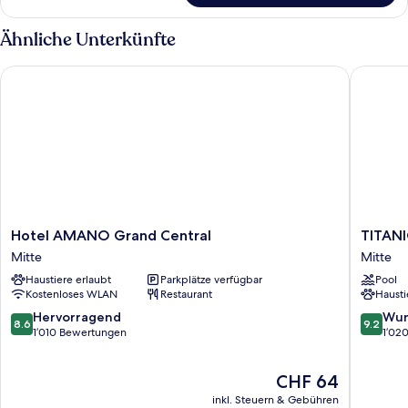
Zimmer
(Plus)
Ähnliche Unterkünfte
Hotel AMANO Grand Central
TITANIC 
Hotel
TITANIC
Hotel AMANO Grand Central
TITANI
AMANO
Chausse
Mitte
Mitte
Grand
Berlin
Haustiere erlaubt
Parkplätze verfügbar
Pool
Central
Mitte
Kostenloses WLAN
Restaurant
Hausti
Mitte
8.6
9.2
Hervorragend
Wun
8.6
9.2
von
von
1’010 Bewertungen
1’02
10,
10,
Hervorragend,
Wunder
Der
CHF 64
1’010
1’020
Preis
Bewertungen
Bewert
inkl. Steuern & Gebühren