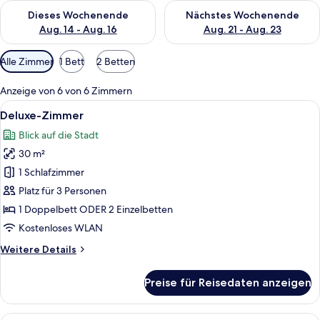
Überprüfe die Verfügbarkeit für dieses Wochenende, Aug. 14 -
Überprüfe die Verfügbarkeit f
Dieses Wochenende
Nächstes Wochenende
Aug. 14 - Aug. 16
Aug. 21 - Aug. 23
Verfügbare
Alle Zimmer
1 Bett
2 Betten
Filter
für
Anzeige von 6 von 6 Zimmern
Zimmer
Alle
Ein ordentlich bezogenes Bett mit wei
5
Deluxe-Zimmer
Fotos
Blick auf die Stadt
für
30 m²
Deluxe-
Zimmer
1 Schlafzimmer
anzeigen
Platz für 3 Personen
1 Doppelbett ODER 2 Einzelbetten
Kostenloses WLAN
Weitere
Weitere Details
Details
für
Preise für Reisedaten anzeigen
Deluxe-
Zimmer
Ein Hotelzimmer mit Bett, einer Topfpf