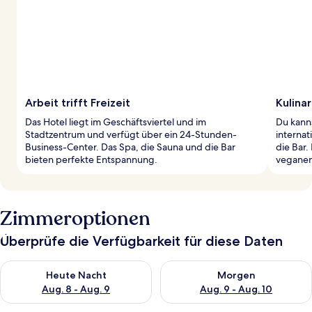
Arbeit trifft Freizeit
Kulina
Das Hotel liegt im Geschäftsviertel und im
Du kanns
Stadtzentrum und verfügt über ein 24-Stunden-
internat
Business-Center. Das Spa, die Sauna und die Bar
die Bar.
bieten perfekte Entspannung.
veganen
Zimmeroptionen
Überprüfe die Verfügbarkeit für diese Daten
Überprüfe die Verfügbarkeit für heute Nacht, Aug. 8 - Aug. 9.
Überprüfe die Verfügbarkeit f
Heute Nacht
Morgen
Aug. 8 - Aug. 9
Aug. 9 - Aug. 10