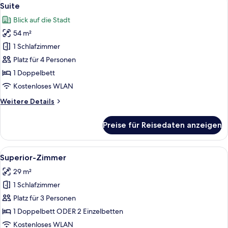
Alle
11
Suite
Fotos
Blick auf die Stadt
für
54 m²
Suite
anzeigen
1 Schlafzimmer
Platz für 4 Personen
1 Doppelbett
Kostenloses WLAN
Weitere
Weitere Details
Details
für
Preise für Reisedaten anzeigen
Suite
Alle
Ein modernes Badezimmer mit einer Du
6
Superior-Zimmer
Fotos
29 m²
für
1 Schlafzimmer
Superior-
Zimmer
Platz für 3 Personen
anzeigen
1 Doppelbett ODER 2 Einzelbetten
Kostenloses WLAN