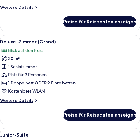
Weitere
Weitere Details
Details
für
Preise für Reisedaten anzeigen
Superior-
Zimmer
Alle
Ein modernes Hotelzimmer mit einem g
7
Deluxe-Zimmer (Grand)
Fotos
Blick auf den Fluss
für
30 m²
Deluxe-
Zimmer
1 Schlafzimmer
(Grand)
Platz für 3 Personen
anzeigen
1 Doppelbett ODER 2 Einzelbetten
Kostenloses WLAN
Weitere
Weitere Details
Details
für
Preise für Reisedaten anzeigen
Deluxe-
Zimmer
(Grand)
Alle
Ein modernes Hotelzimmer mit Bett, S
6
Junior-Suite
Fotos