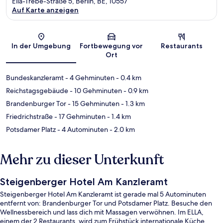
Ella-Trebe-Straße 5, Berlin, BE, 10557
Auf Karte anzeigen
Karte
In der Umgebung
Fortbewegung vor
Restaurants
Ort
Bundeskanzleramt
- 4 Gehminuten
- 0.4 km
Reichstagsgebäude
- 10 Gehminuten
- 0.9 km
Brandenburger Tor
- 15 Gehminuten
- 1.3 km
Friedrichstraße
- 17 Gehminuten
- 1.4 km
Potsdamer Platz
- 4 Autominuten
- 2.0 km
Mehr zu dieser Unterkunft
Steigenberger Hotel Am Kanzleramt
Steigenberger Hotel Am Kanzleramt ist gerade mal 5 Autominuten
entfernt von: Brandenburger Tor und Potsdamer Platz. Besuche den
Wellnessbereich und lass dich mit Massagen verwöhnen. Im ELLA,
einem der 2 Restaurants, wird zum Frühstück internationale Küche