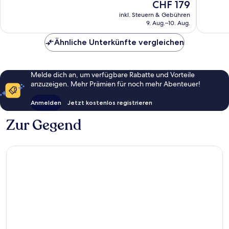
Der
CHF 179
Aussergewöhnlich,
Bewert
Preis
2’317
inkl. Steuern & Gebühren
beträgt
9. Aug.–10. Aug.
Bewertungen
CHF 179
Ähnliche Unterkünfte vergleichen
Melde dich an, um verfügbare Rabatte und Vorteile
anzuzeigen. Mehr Prämien für noch mehr Abenteuer!
Anmelden
Jetzt kostenlos registrieren
Zur Gegend