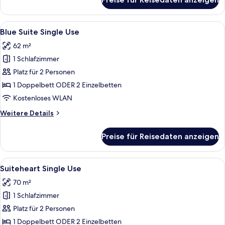
Superb
Single
Use
Alle
Ein Schlafzimmer mit einem großen Bet
8
Blue Suite Single Use
Fotos
62 m²
für
1 Schlafzimmer
Blue
Suite
Platz für 2 Personen
Single
1 Doppelbett ODER 2 Einzelbetten
Use
Kostenloses WLAN
anzeigen
Weitere
Weitere Details
Details
für
Preise für Reisedaten anzeigen
Blue
Suite
Single
Alle
Daunenbettdecken, Minibar, Zimmersaf
9
Use
Suiteheart Single Use
Fotos
70 m²
für
1 Schlafzimmer
Suiteheart
Single
Platz für 2 Personen
Use
1 Doppelbett ODER 2 Einzelbetten