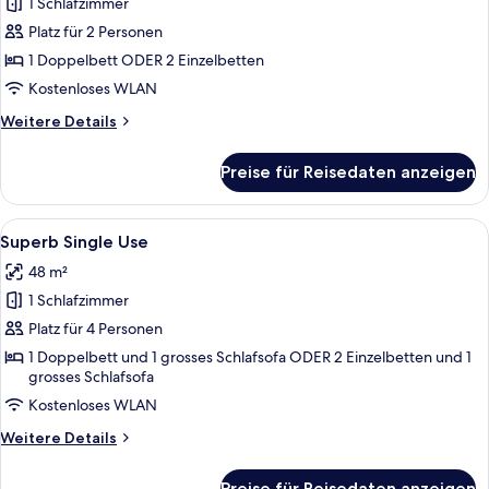
1 Schlafzimmer
Only
YOU
Platz für 2 Personen
Penthouse
1 Doppelbett ODER 2 Einzelbetten
anzeigen
Kostenloses WLAN
Weitere
Weitere Details
Details
für
Preise für Reisedaten anzeigen
Only
YOU
Penthouse
Alle
Ein modernes Schlafzimmer mit einem
8
Superb Single Use
Fotos
48 m²
für
1 Schlafzimmer
Superb
Single
Platz für 4 Personen
Use
1 Doppelbett und 1 grosses Schlafsofa ODER 2 Einzelbetten und 1
grosses Schlafsofa
anzeigen
Kostenloses WLAN
Weitere
Weitere Details
Details
für
Preise für Reisedaten anzeigen