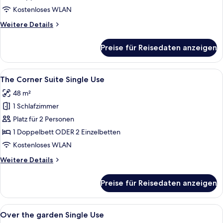
anzeigen
Kostenloses WLAN
Weitere
Weitere Details
Details
für
Preise für Reisedaten anzeigen
Suiteheart
Single
Use
Alle
Daunenbettdecken, Minibar, Zimmersaf
7
The Corner Suite Single Use
Fotos
48 m²
für
1 Schlafzimmer
The
Corner
Platz für 2 Personen
Suite
1 Doppelbett ODER 2 Einzelbetten
Single
Kostenloses WLAN
Use
Weitere
Weitere Details
anzeigen
Details
für
Preise für Reisedaten anzeigen
The
Corner
Suite
Alle
Daunenbettdecken, Minibar, Zimmersaf
5
Single
Over the garden Single Use
Fotos
Use