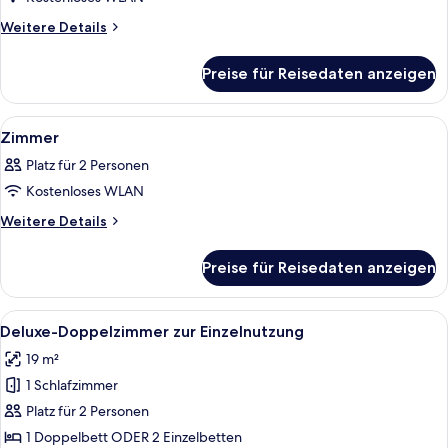
with
Weitere
Weitere Details
Balcony
Details
für
anzeigen
Preise für Reisedaten anzeigen
Premium
Room
with
Alle
Ein Hotelzimmer mit Bett, Nachttisch
6
Balcony
Zimmer
Fotos
Platz für 2 Personen
für
Kostenloses WLAN
Zimmer
anzeigen
Weitere
Weitere Details
Details
für
Preise für Reisedaten anzeigen
Zimmer
Alle
Daunenbettdecken, Minibar, Zimmersaf
6
Deluxe-Doppelzimmer zur Einzelnutzung
Fotos
19 m²
für
1 Schlafzimmer
Deluxe-
Doppelzimmer
Platz für 2 Personen
zur
1 Doppelbett ODER 2 Einzelbetten