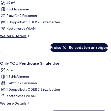
49 m²
für
1 Schlafzimmer
Over
the
Platz für 2 Personen
garden
1 Doppelbett ODER 2 Einzelbetten
Single
Kostenloses WLAN
Use
Weitere
Weitere Details
anzeigen
Details
für
Preise für Reisedaten anzeigen
Over
the
garden
Alle
50-Zoll-LED-Fernseher mit Satelliten
11
Single
Only YOU Penthouse Single Use
Fotos
Use
48 m²
für
1 Schlafzimmer
Only
YOU
Platz für 2 Personen
Penthouse
1 Doppelbett ODER 2 Einzelbetten
Single
Kostenloses WLAN
Use
Weitere
Weitere Details
anzeigen
Details