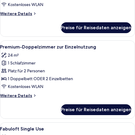
Einzelnutzung
Kostenloses WLAN
anzeigen
Weitere
Weitere Details
Details
für
Preise für Reisedaten anzeigen
Deluxe-
Doppelzimmer
zur
Alle
Daunenbettdecken, Minibar, Zimmersaf
6
Einzelnutzung
Premium-Doppelzimmer zur Einzelnutzung
Fotos
24 m²
für
1 Schlafzimmer
Premium-
Doppelzimmer
Platz für 2 Personen
zur
1 Doppelbett ODER 2 Einzelbetten
Einzelnutzung
Kostenloses WLAN
anzeigen
Weitere
Weitere Details
Details
für
Preise für Reisedaten anzeigen
Premium-
Doppelzimmer
zur
Alle
Daunenbettdecken, Minibar, Zimmersaf
4
Einzelnutzung
Fabuloft Single Use
Fotos