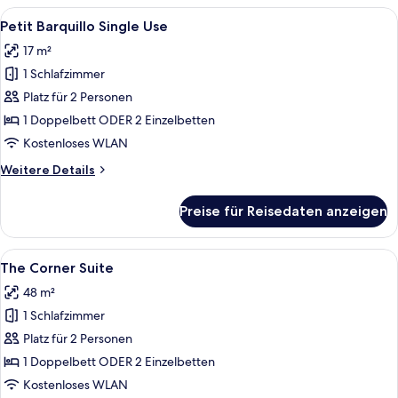
Alle
Daunenbettdecken, Minibar, Zimmersaf
6
Petit Barquillo Single Use
Fotos
17 m²
für
1 Schlafzimmer
Petit
Barquillo
Platz für 2 Personen
Single
1 Doppelbett ODER 2 Einzelbetten
Use
Kostenloses WLAN
anzeigen
Weitere
Weitere Details
Details
für
Preise für Reisedaten anzeigen
Petit
Barquillo
Single
Alle
Daunenbettdecken, Minibar, Zimmersaf
7
Use
The Corner Suite
Fotos
48 m²
für
1 Schlafzimmer
The
Corner
Platz für 2 Personen
Suite
1 Doppelbett ODER 2 Einzelbetten
anzeigen
Kostenloses WLAN