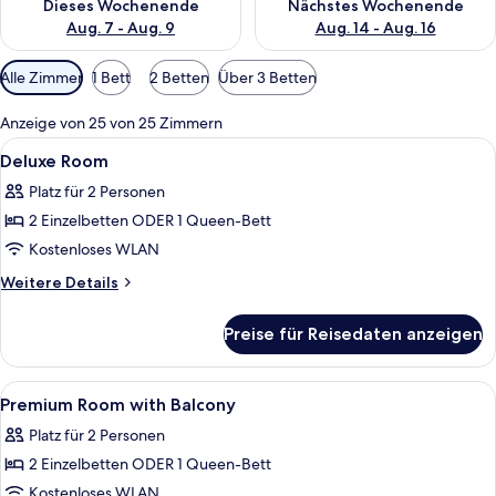
Dieses Wochenende
Nächstes Wochenende
Aug. 7 - Aug. 9
Aug. 14 - Aug. 16
Verfügbare
Alle Zimmer
1 Bett
2 Betten
Über 3 Betten
Filter
für
Anzeige von 25 von 25 Zimmern
Zimmer
Alle
Ein Hotelzimmer mit einem großen Be
6
Deluxe Room
Fotos
Platz für 2 Personen
für
2 Einzelbetten ODER 1 Queen-Bett
Deluxe
Room
Kostenloses WLAN
anzeigen
Weitere
Weitere Details
Details
für
Preise für Reisedaten anzeigen
Deluxe
Room
Alle
Ein Hotelzimmer mit Bett, Schreibtisc
5
Premium Room with Balcony
Fotos
Platz für 2 Personen
für
2 Einzelbetten ODER 1 Queen-Bett
Premium
Room
Kostenloses WLAN