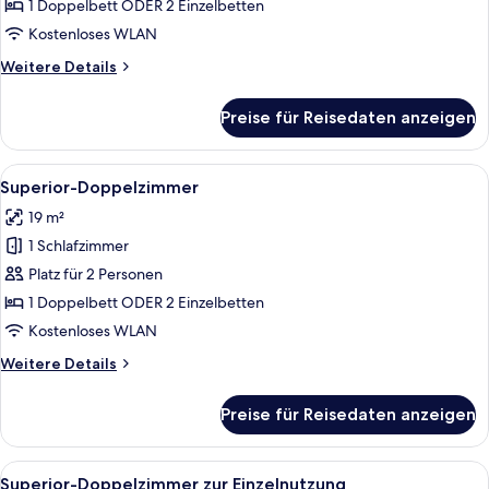
anzeigen
1 Doppelbett ODER 2 Einzelbetten
Kostenloses WLAN
Weitere
Weitere Details
Details
für
Preise für Reisedaten anzeigen
Premium-
Doppelzimmer
Alle
Dusche, Regendusche, kostenlose Toile
7
Superior-Doppelzimmer
Fotos
19 m²
für
1 Schlafzimmer
Superior-
Doppelzimmer
Platz für 2 Personen
anzeigen
1 Doppelbett ODER 2 Einzelbetten
Kostenloses WLAN
Weitere
Weitere Details
Details
für
Preise für Reisedaten anzeigen
Superior-
Doppelzimmer
Alle
Dusche, Regendusche, kostenlose Toile
7
Superior-Doppelzimmer zur Einzelnutzung