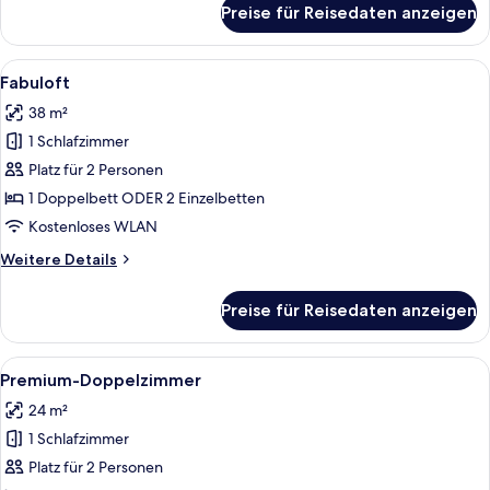
Preise für Reisedaten anzeigen
Deluxe-
Doppelzimmer
Alle
Daunenbettdecken, Minibar, Zimmersaf
4
Fabuloft
Fotos
38 m²
für
1 Schlafzimmer
Fabuloft
anzeigen
Platz für 2 Personen
1 Doppelbett ODER 2 Einzelbetten
Kostenloses WLAN
Weitere
Weitere Details
Details
für
Preise für Reisedaten anzeigen
Fabuloft
Alle
Daunenbettdecken, Minibar, Zimmersaf
6
Premium-Doppelzimmer
Fotos
24 m²
für
1 Schlafzimmer
Premium-
Doppelzimmer
Platz für 2 Personen