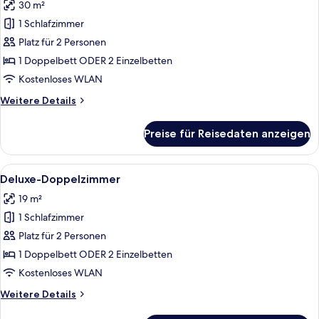
30 m²
für
1 Schlafzimmer
Fabuloft
Single
Platz für 2 Personen
Use
1 Doppelbett ODER 2 Einzelbetten
anzeigen
Kostenloses WLAN
Weitere
Weitere Details
Details
für
Preise für Reisedaten anzeigen
Fabuloft
Single
Use
Alle
Daunenbettdecken, Minibar, Zimmersaf
6
Deluxe-Doppelzimmer
Fotos
19 m²
für
1 Schlafzimmer
Deluxe-
Doppelzimmer
Platz für 2 Personen
anzeigen
1 Doppelbett ODER 2 Einzelbetten
Kostenloses WLAN
Weitere
Weitere Details
Details
für