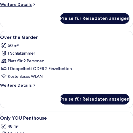
Weitere
Weitere Details
Details
für
Preise für Reisedaten anzeigen
The
Corner
Suite
Alle
Daunenbettdecken, Minibar, Zimmersaf
5
Over the Garden
Fotos
50 m²
für
1 Schlafzimmer
Over
the
Platz für 2 Personen
Garden
1 Doppelbett ODER 2 Einzelbetten
anzeigen
Kostenloses WLAN
Weitere
Weitere Details
Details
für
Preise für Reisedaten anzeigen
Over
the
Garden
Alle
50-Zoll-LED-Fernseher mit Satelliten
11
Only YOU Penthouse
Fotos
48 m²
für