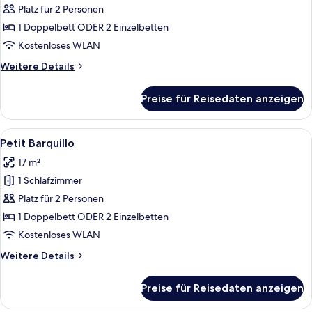
anzeigen
Platz für 2 Personen
1 Doppelbett ODER 2 Einzelbetten
Kostenloses WLAN
Weitere
Weitere Details
Details
für
Preise für Reisedaten anzeigen
Suiteheart
Alle
Daunenbettdecken, Minibar, Zimmersaf
6
Petit Barquillo
Fotos
17 m²
für
1 Schlafzimmer
Petit
Barquillo
Platz für 2 Personen
anzeigen
1 Doppelbett ODER 2 Einzelbetten
Kostenloses WLAN
Weitere
Weitere Details
Details
für
Preise für Reisedaten anzeigen
Petit
Barquillo