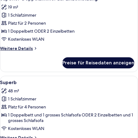
Fotos
19 m²
für
1 Schlafzimmer
Superior-
Doppelzimmer
Platz für 2 Personen
zur
1 Doppelbett ODER 2 Einzelbetten
Einzelnutzung
Kostenloses WLAN
anzeigen
Weitere
Weitere Details
Details
für
Preise für Reisedaten anzeigen
Superior-
Doppelzimmer
zur
Alle
Ein modernes Schlafzimmer mit einem
8
Einzelnutzung
Superb
Fotos
48 m²
für
1 Schlafzimmer
Superb
anzeigen
Platz für 4 Personen
1 Doppelbett und 1 grosses Schlafsofa ODER 2 Einzelbetten und 1
grosses Schlafsofa
Kostenloses WLAN
Weitere
Weitere Details