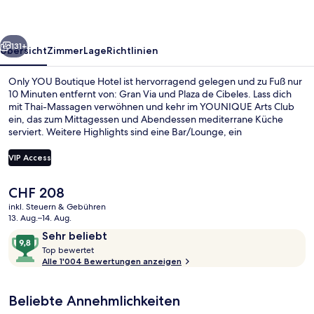
rück
Weiter
131+
Übersicht
Zimmer
Lage
Richtlinien
Only YOU Boutique Hotel ist hervorragend gelegen und zu Fuß nur
10 Minuten entfernt von: Gran Via und Plaza de Cibeles. Lass dich
mit Thai-Massagen verwöhnen und kehr im YOUNIQUE Arts Club
ein, das zum Mittagessen und Abendessen mediterrane Küche
serviert. Weitere Highlights sind eine Bar/Lounge, ein
Fitnessbereich (rund um die Uhr geöffnet) und eine Terrasse. Das
hilfsbereite Personal und der allgemeine Zustand erhalten tolle
VIP Access
Bewertungen von anderen Reisenden. Die Unterkunft ist nur einen
kurzen Fußmarsch von den öffentlichen Verkehrsmitteln entfernt:
Der
CHF 208
Zur U-Bahn läuft man 2 Minuten (Metrostation Chueca) bzw. 6
Rezeption
aktuelle
Minuten (Metrostation Banco de España).
inkl. Steuern & Gebühren
Preis
13. Aug.–14. Aug.
beträgt
Bewertungen
9,8
Sehr beliebt
CHF 208.
T
von
Top bewertet
o
Alle 1'004 Bewertungen anzeigen
10,
p
Sehr
beliebt
Beliebte Annehmlichkeiten
b
e