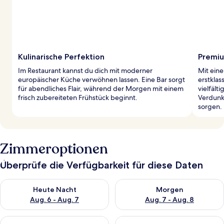
Kulinarische Perfektion
Premiu
Im Restaurant kannst du dich mit moderner
Mit ein
europäischer Küche verwöhnen lassen. Eine Bar sorgt
erstkla
für abendliches Flair, während der Morgen mit einem
vielfält
frisch zubereiteten Frühstück beginnt.
Verdunk
sorgen.
Zimmeroptionen
Überprüfe die Verfügbarkeit für diese Daten
Überprüfe die Verfügbarkeit für heute Nacht, Aug. 6 - Aug. 7.
Überprüfe die Verfügbarkeit f
Heute Nacht
Morgen
Aug. 6 - Aug. 7
Aug. 7 - Aug. 8
Überprüfe die Verfügbarkeit für dieses Wochenende, Aug. 7 - 
Überprüfe die Verfügbarkeit f