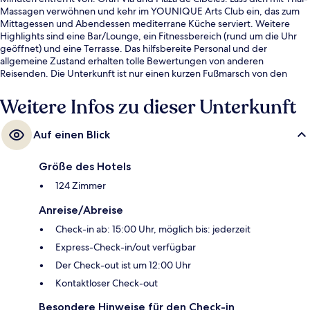
Massagen verwöhnen und kehr im YOUNIQUE Arts Club ein, das zum
Mittagessen und Abendessen mediterrane Küche serviert. Weitere
Highlights sind eine Bar/Lounge, ein Fitnessbereich (rund um die Uhr
geöffnet) und eine Terrasse. Das hilfsbereite Personal und der
allgemeine Zustand erhalten tolle Bewertungen von anderen
Reisenden. Die Unterkunft ist nur einen kurzen Fußmarsch von den
öffentlichen Verkehrsmitteln entfernt: Zur U-Bahn läuft man 2 Minuten
(Metrostation Chueca) bzw. 6 Minuten (Metrostation Banco de España).
Weitere Infos zu dieser Unterkunft
Auf einen Blick
Größe des Hotels
124 Zimmer
Anreise/Abreise
Check-in ab: 15:00 Uhr, möglich bis: jederzeit
Express-Check-in/out verfügbar
Der Check-out ist um 12:00 Uhr
Kontaktloser Check-out
Besondere Hinweise für den Check-in