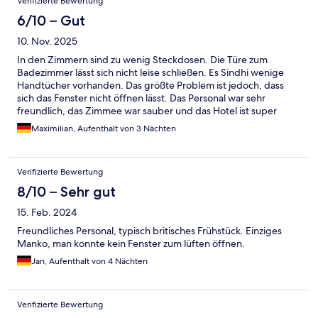
Verifizierte Bewertung
6/10 – Gut
10. Nov. 2025
In den Zimmern sind zu wenig Steckdosen. Die Türe zum
Badezimmer lässt sich nicht leise schließen. Es Sindhi wenige
Handtücher vorhanden. Das größte Problem ist jedoch, dass
sich das Fenster nicht öffnen lässt. Das Personal war sehr
freundlich, das Zimmee war sauber und das Hotel ist super
zentral gelegen! Für den günstigen Preis, lässt sich über die
Maximilian, Aufenthalt von 3 Nächten
meisten Probleme hinwegsehen.
Verifizierte Bewertung
8/10 – Sehr gut
15. Feb. 2024
Freundliches Personal, typisch britisches Frühstück. Einziges
Manko, man konnte kein Fenster zum lüften öffnen.
Jan, Aufenthalt von 4 Nächten
Verifizierte Bewertung