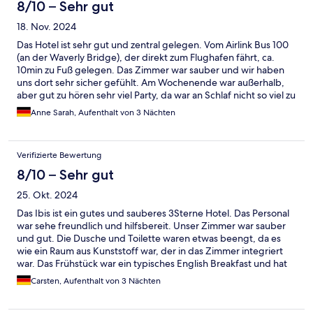
8/10 – Sehr gut
18. Nov. 2024
Das Hotel ist sehr gut und zentral gelegen. Vom Airlink Bus 100
(an der Waverly Bridge), der direkt zum Flughafen fährt, ca.
10min zu Fuß gelegen. Das Zimmer war sauber und wir haben
uns dort sehr sicher gefühlt. Am Wochenende war außerhalb,
aber gut zu hören sehr viel Party, da war an Schlaf nicht so viel zu
denken. Gut, dass wir Ohropax dabei hatten. Für einen Kurztrip
Anne Sarah, Aufenthalt von 3 Nächten
trotzdem das perfekte Hotel, da alle Sehenswürdigkeiten gut zu
Fuß erreichbar sind.
Verifizierte Bewertung
8/10 – Sehr gut
25. Okt. 2024
Das Ibis ist ein gutes und sauberes 3Sterne Hotel. Das Personal
war sehe freundlich und hilfsbereit. Unser Zimmer war sauber
und gut. Die Dusche und Toilette waren etwas beengt, da es
wie ein Raum aus Kunststoff war, der in das Zimmer integriert
war. Das Frühstück war ein typisches English Breakfast und hat
uns gut geschmeckt. Die sehr zentrale Lage ist perfekt um die
Carsten, Aufenthalt von 3 Nächten
Stadt zu erkunden. Durch den kleinen Supermarkt neben dem
Hotel kriegt man auch Abends noch alles was man benötigt.