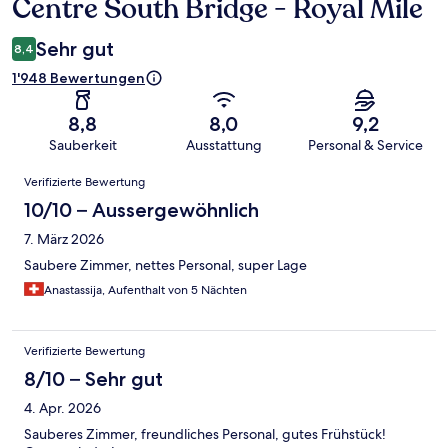
Centre South Bridge - Royal Mile
Sehr gut
8,4
1'948 Bewertungen
8,8
8,0
9,2
Sauberkeit
Ausstattung
Personal & Service
Bewertungen
Verifizierte Bewertung
10/10 – Aussergewöhnlich
7. März 2026
Saubere Zimmer, nettes Personal, super Lage
Anastassija, Aufenthalt von 5 Nächten
Verifizierte Bewertung
8/10 – Sehr gut
4. Apr. 2026
Sauberes Zimmer, freundliches Personal, gutes Frühstück!