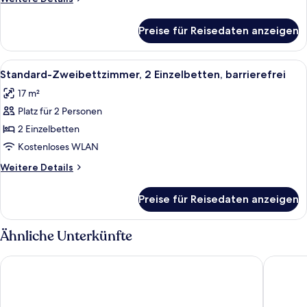
Details
für
Preise für Reisedaten anzeigen
Premium-
Zimmer
Alle
Ein Holzschrank mit Regalen, einem 
7
Standard-Zweibettzimmer, 2 Einzelbetten, barrierefrei
Fotos
17 m²
für
Platz für 2 Personen
Standard-
Zweibettzimmer,
2 Einzelbetten
2 Einzelbetten,
Kostenloses WLAN
barrierefrei
Weitere
Weitere Details
anzeigen
Details
für
Preise für Reisedaten anzeigen
Standard-
Zweibettzimmer,
2 Einzelbetten,
Ähnliche Unterkünfte
barrierefrei
ibis Edinburgh Centre Royal Mile
Point A 