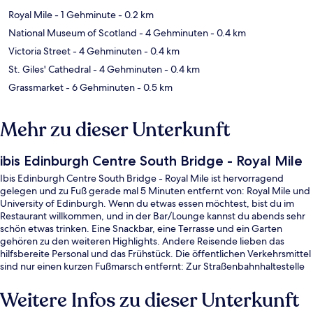
Royal Mile
- 1 Gehminute
- 0.2 km
National Museum of Scotland
- 4 Gehminuten
- 0.4 km
Victoria Street
- 4 Gehminuten
- 0.4 km
St. Giles' Cathedral
- 4 Gehminuten
- 0.4 km
Grassmarket
- 6 Gehminuten
- 0.5 km
Mehr zu dieser Unterkunft
ibis Edinburgh Centre South Bridge - Royal Mile
Ibis Edinburgh Centre South Bridge - Royal Mile ist hervorragend
gelegen und zu Fuß gerade mal 5 Minuten entfernt von: Royal Mile und
University of Edinburgh. Wenn du etwas essen möchtest, bist du im
Restaurant willkommen, und in der Bar/Lounge kannst du abends sehr
schön etwas trinken. Eine Snackbar, eine Terrasse und ein Garten
gehören zu den weiteren Highlights. Andere Reisende lieben das
hilfsbereite Personal und das Frühstück. Die öffentlichen Verkehrsmittel
sind nur einen kurzen Fußmarsch entfernt: Zur Straßenbahnhaltestelle
St Andrew Square sind es 11 Minuten und zur Straßenbahnhaltestelle
Princes Street 13 Minuten.
Weitere Infos zu dieser Unterkunft