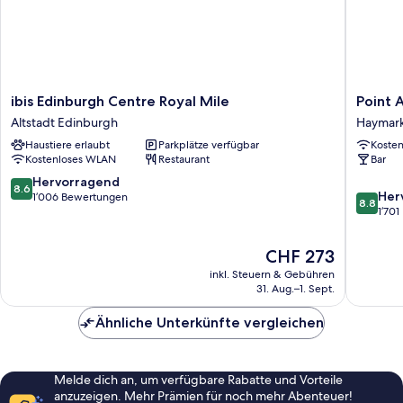
ibis
Point
ibis Edinburgh Centre Royal Mile
Point 
Edinburgh
A
Altstadt Edinburgh
Haymar
Centre
Edinbur
Haustiere erlaubt
Parkplätze verfügbar
Koste
Royal
Haymark
Kostenloses WLAN
Restaurant
Bar
Mile
Haymark
Altstadt
8.6
Hervorragend
8.6
8.8
Edinburgh
Her
von
1’006 Bewertungen
8.8
von
1’70
10,
10,
Hervorragend,
Hervorr
1’006
Der
CHF 273
1’701
Bewertungen
Preis
inkl. Steuern & Gebühren
Bewert
beträgt
31. Aug.–1. Sept.
CHF 273
Ähnliche Unterkünfte vergleichen
Melde dich an, um verfügbare Rabatte und Vorteile
anzuzeigen. Mehr Prämien für noch mehr Abenteuer!