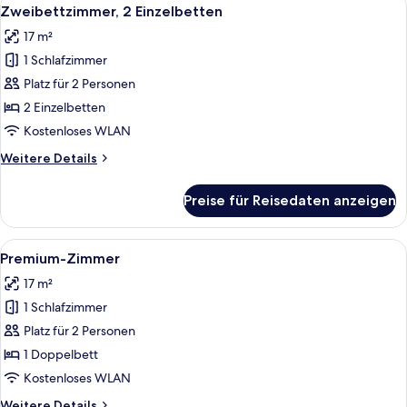
Alle
10
Zweibettzimmer, 2 Einzelbetten
Fotos
17 m²
für
1 Schlafzimmer
Zweibettzimmer,
2 Einzelbetten
Platz für 2 Personen
anzeigen
2 Einzelbetten
Kostenloses WLAN
Weitere
Weitere Details
Details
für
Preise für Reisedaten anzeigen
Zweibettzimmer,
2 Einzelbetten
Alle
Premium-Zimmer
10
Premium-Zimmer
Fotos
17 m²
für
1 Schlafzimmer
Premium-
Zimmer
Platz für 2 Personen
anzeigen
1 Doppelbett
Kostenloses WLAN
Weitere
Weitere Details