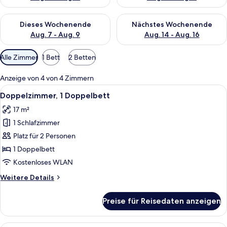
Überprüfe die Verfügbarkeit für dieses Wochenende, Aug. 7 - 
Überprüfe die Verfügbarkeit f
Dieses Wochenende
Nächstes Wochenende
Aug. 7 - Aug. 9
Aug. 14 - Aug. 16
Verfügbare
Alle Zimmer
1 Bett
2 Betten
Filter
für
Anzeige von 4 von 4 Zimmern
Zimmer
Alle
Ein Hotelzimmer mit einem großen Bett
10
Doppelzimmer, 1 Doppelbett
Fotos
17 m²
für
1 Schlafzimmer
Doppelzimmer,
1
Platz für 2 Personen
Doppelbett
1 Doppelbett
anzeigen
Kostenloses WLAN
Weitere
Weitere Details
Details
für
Preise für Reisedaten anzeigen
Doppelzimmer,
1
Doppelbett
Ein Hotelzimmer mit zwei Betten, ein