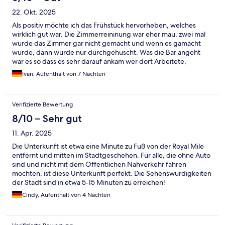
22. Okt. 2025
Als positiv möchte ich das Frühstück hervorheben, welches
wirklich gut war. Die Zimmerreininung war eher mau, zwei mal
wurde das Zimmer gar nicht gemacht und wenn es gamacht
wurde, dann wurde nur durchgehuscht. Was die Bar angeht
war es so dass es sehr darauf ankam wer dort Arbeitete,
teilweise hervorragend teilweise ewig lange Wartezeiten bis
Ivan, Aufenthalt von 7 Nächten
man an der Bar bedient wurde.
Verifizierte Bewertung
8/10 – Sehr gut
11. Apr. 2025
Die Unterkunft ist etwa eine Minute zu Fuß von der Royal Mile
entfernt und mitten im Stadtgeschehen. Für alle, die ohne Auto
sind und nicht mit dem Öffentlichen Nahverkehr fahren
möchten, ist diese Unterkunft perfekt. Die Sehenswürdigkeiten
der Stadt sind in etwa 5-15 Minuten zu erreichen!
Cindy, Aufenthalt von 4 Nächten