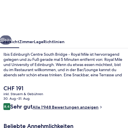
Edinburgh
Centre
South
Bridge
-
rück
Weiter
Royal
62+
Übersicht
Zimmer
Lage
Richtlinien
Mile
Ibis Edinburgh Centre South Bridge - Royal Mile ist hervorragend
gelegen und zu Fuß gerade mal 5 Minuten entfernt von: Royal Mile
und University of Edinburgh. Wenn du etwas essen möchtest, bist
du im Restaurant willkommen, und in der Bar/Lounge kannst du
abends sehr schön etwas trinken. Eine Snackbar, eine Terrasse und
ein Garten gehören zu den weiteren Highlights. Andere Reisende
lieben das hilfsbereite Personal und das Frühstück. Die öffentlichen
Der
CHF 191
Verkehrsmittel sind nur einen kurzen Fußmarsch entfernt: Zur
aktuelle
inkl. Steuern & Gebühren
Straßenbahnhaltestelle St Andrew Square sind es 11 Minuten und
Preis
30. Aug.–31. Aug.
zur Straßenbahnhaltestelle Princes Street 13 Minuten.
Bar (in der Unterkunft)
beträgt
Bewertungen
Sehr gut
8,4
Alle 1'948 Bewertungen anzeigen
CHF 191.
8,4 von 10.
Beliebte Annehmlichkeiten