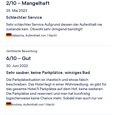
2/10 – Mangelhaft
25. Mai 2023
Schlechter Service
Sehr schlechter Service Aufgrund dessen der Aufenthalt nie
zustande kam. Obwohl sehr dringend benötigt!
Natascha, Aufenthalt von 1 Nacht
Verifizierte Bewertung
6/10 – Gut
30. Juni 2022
Sehr sauber, keine Parkplätze, winziges Bad
Die Parkplatzsituation ist chaotisch und etwas falsch
beschrieben. Das Hotel liegt in einer Wohnsiedlung, es gibt für
das gesamte Hotel 5 Parkplätze auf dem Hof, keine weiteren.
Die Parkplätze sind reserviert und man hat kurzfristig
logischerweise keine Chance mehr. Sobald man auch nur vor
dem Hotel hält wird man direkt darauf hingewiesen, dass man
Andrea, Aufenthalt von 1 Nacht
hier nicht stehen kann und sich am Besten vor dem Check-In
einen Parkplatz auf der Straße sucht. Man muss schon sehr