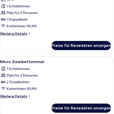
für
1 Schlafzimmer
Micro-
Doppelzimmer
Platz für 2 Personen
anzeigen
1 Doppelbett
Kostenloses WLAN
Weitere
Weitere Details
Details
für
Preise für Reisedaten anzeigen
Micro-
Doppelzimmer
Alle
Ein kleines, sauberes Zimmer mit zwei
5
Micro Zweibettzimmer
Fotos
1 Schlafzimmer
für
Platz für 2 Personen
Micro
Zweibettzimmer
2 Einzelbetten
anzeigen
Kostenloses WLAN
Weitere
Weitere Details
Details
für
Preise für Reisedaten anzeigen
Micro