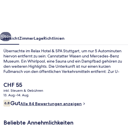
&
SPA
Stuttgart
rück
Weiter
50+
Übersicht
Zimmer
Lage
Richtlinien
Übernachte im Relax Hotel & SPA Stuttgart, um nur 5 Autominuten
hiervon entfernt zu sein: Cannstatter Wasen und Mercedes-Benz
Museum. Ein Whirlpool, eine Sauna und ein Dampfbad gehören zu
den weiteren Highlights. Die Unterkunft ist nur einen kurzen
Fußmarsch von den öffentlichen Verkehrsmitteln entfernt: Zur U-
Bahn läuft man 2 Minuten (U-Bahn-Station Gaisburg) bzw. 5
Minuten (U-Bahn-Station Wangener-Landhausstraße).
Der
CHF 55
aktuelle
inkl. Steuern & Gebühren
Preis
13. Aug.–14. Aug.
Sauna, Whirlpool, Dampfbad
beträgt
Bewertungen
Gut
6,8
Alle 84 Bewertungen anzeigen
CHF 55.
6,8 von 10.
Beliebte Annehmlichkeiten