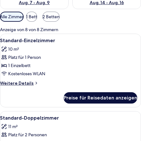
Aug. 7 - Aug. 9
Aug. 14 - Aug. 16
Verfügbare
Alle Zimmer
1 Bett
2 Betten
Filter
für
Anzeige von 8 von 8 Zimmern
Zimmer
Alle
Ein Schlafzimmer mit Bett, Sessel, Hei
6
Standard-Einzelzimmer
Fotos
10 m²
für
Platz für 1 Person
Standard-
Einzelzimmer
1 Einzelbett
anzeigen
Kostenloses WLAN
Weitere
Weitere Details
Details
für
Preise für Reisedaten anzeigen
Standard-
Einzelzimmer
Alle
Ein modernes Hotelzimmer mit einem 
6
Standard-Doppelzimmer
Fotos
11 m²
für
Platz für 2 Personen
Standard-