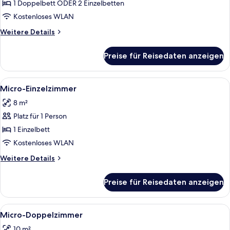
Doppelzimmer
1 Doppelbett ODER 2 Einzelbetten
anzeigen
Kostenloses WLAN
Weitere
Weitere Details
Details
für
Preise für Reisedaten anzeigen
Standard-
Doppelzimmer
Alle
Ein kleines, ordentlich bezogenes Bett
6
Micro-Einzelzimmer
Fotos
8 m²
für
Platz für 1 Person
Micro-
Einzelzimmer
1 Einzelbett
anzeigen
Kostenloses WLAN
Weitere
Weitere Details
Details
für
Preise für Reisedaten anzeigen
Micro-
Einzelzimmer
Alle
Ein Schlafzimmer mit Bett, Nachttisch
9
Micro-Doppelzimmer
Fotos
10 m²