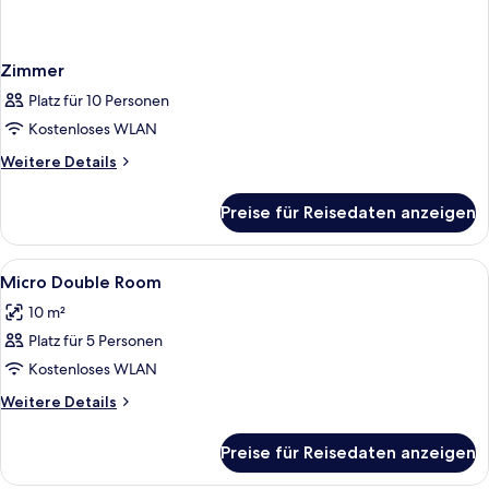
Zimmer
Platz für 10 Personen
Kostenloses WLAN
Weitere
Weitere Details
Details
für
Preise für Reisedaten anzeigen
Zimmer
Alle
Minibar, Schreibtisch, kostenloses W
8
Micro Double Room
Fotos
10 m²
für
Platz für 5 Personen
Micro
Double
Kostenloses WLAN
Room
Weitere
Weitere Details
anzeigen
Details
für
Preise für Reisedaten anzeigen
Micro
Double