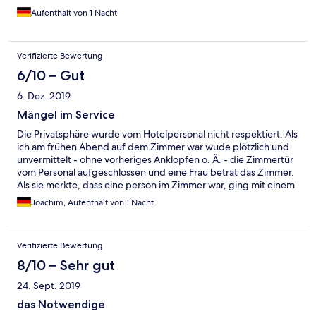
Aufenthalt von 1 Nacht
Verifizierte Bewertung
6/10 – Gut
6. Dez. 2019
Mängel im Service
Die Privatsphäre wurde vom Hotelpersonal nicht respektiert. Als
ich am frühen Abend auf dem Zimmer war wude plötzlich und
unvermittelt - ohne vorheriges Anklopfen o. Ä. - die Zimmertür
vom Personal aufgeschlossen und eine Frau betrat das Zimmer.
Als sie merkte, dass eine person im Zimmer war, ging mit einem
"Oh, ein Versehen!" wieder hinaus. So etwas darf in einem
Joachim, Aufenthalt von 1 Nacht
renomierten Hotel nicht passieren.
Verifizierte Bewertung
8/10 – Sehr gut
24. Sept. 2019
das Notwendige