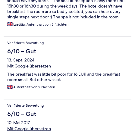
should have any starts... The seat at reception is only there until
15h30 or 16h30 during the week days. The hotel doesn't have
breakfast The room are so badly isolated, you can hear every
single steps next door :( The spa is not included in the room
price I. case if you were wondering...it's 30 Euros extra to go
Laetitia, Aufenthalt von 3 Nächten
and it needs to be booked in advance. You can't just go there at
anytime. Overall disappointed with me stay...
Verifizierte Bewertung
6/10 – Gut
13. Sept. 2024
Mit Google übersetzen
The breakfast was little bit poor for 16 EUR and the breakfast
room small. But other was ok.
Aufenthalt von 2 Nächten
Verifizierte Bewertung
6/10 – Gut
10. Mai 2017
Mit Google übersetzen