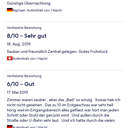
Günstige Übernachtung
Raphael, Aufenthalt von 1 Nacht
Verifizierte Bewertung
8/10 – Sehr gut
18. Aug. 2019
Sauber und freundlich Zentral gelegen. Gutes Frühstück
Aufenthalt von 1 Nacht
Verifizierte Bewertung
6/10 – Gut
17. Mai 2019
Zimmer waren sauber , aber das „Bad“ so winzig . Sowas hab ich
nicht nicht gesehen . Das zu 10 im Erdgeschoss war sehr hell
hörig weil im Eingangsbereich alles gefliest war hört man jeden
Schritt oder Stuhl der gerückt wird . Und außen durch die
Straße oder U-Bahn sehr laut . Und ich hatte durch die vielen
Spiegel , neben und über dem Bett und dem Sternenhimmel
Aufenthalt von 1 Nacht