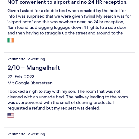
NOT convenient to airport and no 24 HR reception.
Given I asked for a double bed when emailed by the hotel for
info I was surprised that we were given twins! My search was for
'airport hotel' and this was nowhere near, no 24 hr reception,
4am found us dragging luggage down 4 flights to a side door
and then having to struggle up the street and around to the
front to wait for a taxi. Not great value for the €80 price, but
clean at least and wifi ok.
Verifizierte Bewertung
2/10 – Mangelhaft
22. Feb. 2023
Mit Google übersetzen
I booked a nigh to stay with my son. The room that was not
cleaned with an unmade bed. The hallway leading to the room
was overpowered with the smell of cleaning products. I
requested a refund but my request was denied.
Verifizierte Bewertung