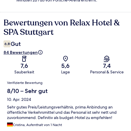
Minuten zu Fuß von Porsche-Arena entfernt.
Bewertungen von Relax Hotel &
Bewertungen
SPA Stuttgart
Gut
6,8
84 Bewertungen
7,6
5,6
7,4
Sauberkeit
Lage
Personal & Service
Bewertungen
Verifizierte Bewertung
8/10 – Sehr gut
10. Apr. 2024
Sehr gutes Preis/Leistungsverhältnis, prima Anbindung an
öffentliche Verkehrsmittel und das Personal ist sehr nett und
zuvorkommend. Definitiv als budget-Hotel zu empfehlen!
Cristina, Aufenthalt von 1 Nacht