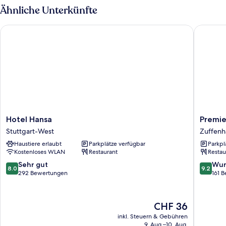
Room
Ähnliche Unterkünfte
Hotel Hansa
Premier 
Hotel
Premier
Hotel Hansa
Premie
Hansa
Inn
Stuttgart-West
Zuffenh
Stuttgart-
Stuttgar
Haustiere erlaubt
Parkplätze verfügbar
Parkpl
West
Zuffenh
Kostenloses WLAN
Restaurant
Restau
Zuffenh
8.0
9.2
Sehr gut
Wun
8.0
9.2
von
von
292 Bewertungen
161 
10,
10,
Sehr
Wunder
gut,
161
Der
CHF 36
292
Bewert
Preis
inkl. Steuern & Gebühren
Bewertungen
beträgt
9. Aug.–10. Aug.