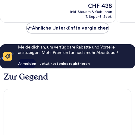
Bodrum
Bodrum
Wunderbar,
Ausserg
Der
CHF 438
246
769
Preis
Bewertungen
Bewert
inkl. Steuern & Gebühren
beträgt
7. Sept.–8. Sept.
CHF 438
Ähnliche Unterkünfte vergleichen
Melde dich an, um verfügbare Rabatte und Vorteile
anzuzeigen. Mehr Prämien für noch mehr Abenteuer!
Anmelden
Jetzt kostenlos registrieren
Zur Gegend