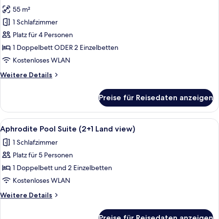
Fotos
(with
55 m²
2
für
children)
1 Schlafzimmer
Superior
Land
Platz für 4 Personen
View
1 Doppelbett ODER 2 Einzelbetten
Room(with
Kostenloses WLAN
2
Weitere
Weitere Details
children)
Details
anzeigen
für
Preise für Reisedaten anzeigen
Superior
Land
View
Alle
Ein modernes, zweistöckiges Haus mit
2
Room(with
Aphrodite Pool Suite (2+1 Land view)
Fotos
2
1 Schlafzimmer
children)
für
Platz für 5 Personen
Aphrodite
Pool
1 Doppelbett und 2 Einzelbetten
Suite
Kostenloses WLAN
(2+1
Weitere
Weitere Details
Land
Details
view)
für
Preise für Reisedaten anzeigen