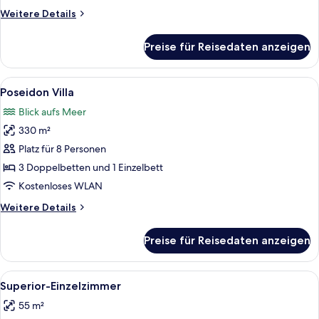
Weitere
Weitere Details
Details
für
Preise für Reisedaten anzeigen
Apollon
Villa
Alle
Poseidon Villa
2
Poseidon Villa
Fotos
Blick aufs Meer
für
330 m²
Poseidon
Villa
Platz für 8 Personen
anzeigen
3 Doppelbetten und 1 Einzelbett
Kostenloses WLAN
Weitere
Weitere Details
Details
für
Preise für Reisedaten anzeigen
Poseidon
Villa
Alle
Kostenlose Minibar, Zimmersafe, Ver
3
Superior-Einzelzimmer
Fotos
55 m²
für