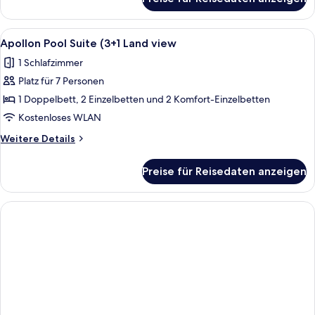
Aphrodite
anzeigen
Pool
Suite
Alle
Ein modernes, zweistöckiges Haus mit
1
(2+1
Apollon Pool Suite (3+1 Land view
Fotos
Land
1 Schlafzimmer
view)
für
Platz für 7 Personen
Apollon
Pool
1 Doppelbett, 2 Einzelbetten und 2 Komfort-Einzelbetten
Suite
Kostenloses WLAN
(3+1
Weitere
Weitere Details
Land
Details
view
für
Preise für Reisedaten anzeigen
Apollon
anzeigen
Pool
Suite
(3+1
Land
view