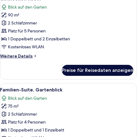
Fotos
Blick auf den Garten
für
90 m²
Connection
Room
2 Schlafzimmer
anzeigen
Platz für 5 Personen
1 Doppelbett und 2 Einzelbetten
Kostenloses WLAN
Weitere
Weitere Details
Details
für
Preise für Reisedaten anzeigen
Connection
Room
Alle
Ein modernes Hotelzimmer mit einem g
3
Familien-Suite, Gartenblick
Fotos
Blick auf den Garten
für
75 m²
Familien-
Suite,
2 Schlafzimmer
Gartenblick
Platz für 4 Personen
anzeigen
1 Doppelbett und 1 Einzelbett