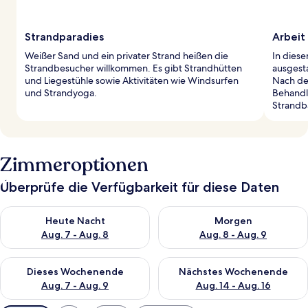
Strandparadies
Arbeit
Weißer Sand und ein privater Strand heißen die
In diese
Strandbesucher willkommen. Es gibt Strandhütten
ausgest
und Liegestühle sowie Aktivitäten wie Windsurfen
Nach der
und Strandyoga.
Behandl
Strandb
Zimmeroptionen
Überprüfe die Verfügbarkeit für diese Daten
Überprüfe die Verfügbarkeit für heute Nacht, Aug. 7 - Aug. 8.
Überprüfe die Verfügbarkeit f
Heute Nacht
Morgen
Aug. 7 - Aug. 8
Aug. 8 - Aug. 9
Überprüfe die Verfügbarkeit für dieses Wochenende, Aug. 7 - 
Überprüfe die Verfügbarkeit f
Dieses Wochenende
Nächstes Wochenende
Aug. 7 - Aug. 9
Aug. 14 - Aug. 16