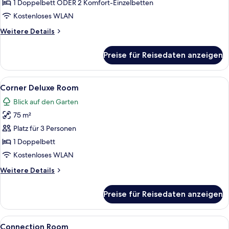
anzeigen
1 Doppelbett ODER 2 Komfort-Einzelbetten
Kostenloses WLAN
Weitere
Weitere Details
Details
für
Preise für Reisedaten anzeigen
Superior-
Zimmer,
Gartenblick
Alle
Ein modernes Hotelzimmer mit einem g
3
Corner Deluxe Room
Fotos
Blick auf den Garten
für
75 m²
Corner
Deluxe
Platz für 3 Personen
Room
1 Doppelbett
anzeigen
Kostenloses WLAN
Weitere
Weitere Details
Details
für
Preise für Reisedaten anzeigen
Corner
Deluxe
Room
Alle
Ein modernes Hotelzimmer mit zwei Be
4
Connection Room