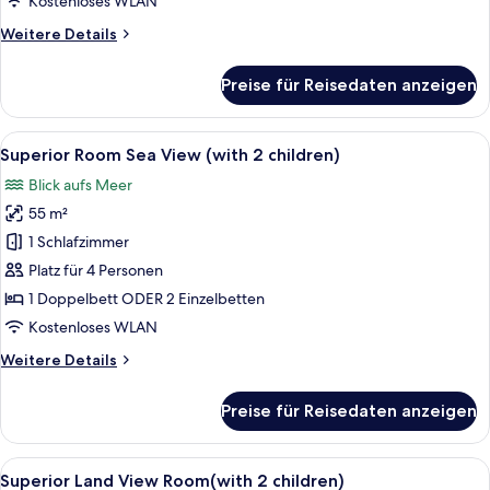
Kostenloses WLAN
children)
Weitere
Weitere Details
anzeigen
Details
für
Preise für Reisedaten anzeigen
Superior
Garden
Room
Alle
Kostenlose Minibar, Zimmersafe, Ver
3
(with
Superior Room Sea View (with 2 children)
Fotos
2
Blick aufs Meer
children)
für
55 m²
Superior
Room
1 Schlafzimmer
Sea
Platz für 4 Personen
View
1 Doppelbett ODER 2 Einzelbetten
(with
Kostenloses WLAN
2
Weitere
Weitere Details
children)
Details
anzeigen
für
Preise für Reisedaten anzeigen
Superior
Room
Sea
Alle
Superior Land View Room(with 2 child
3
View
Superior Land View Room(with 2 children)