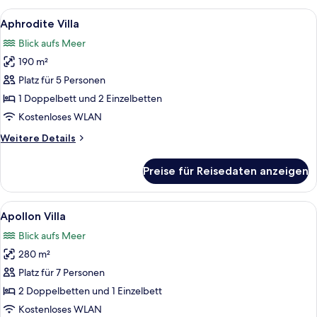
Meerblick
Alle
Ein modernes Wohnzimmer mit einem gr
7
Aphrodite Villa
Fotos
Blick aufs Meer
für
190 m²
Aphrodite
Villa
Platz für 5 Personen
anzeigen
1 Doppelbett und 2 Einzelbetten
Kostenloses WLAN
Weitere
Weitere Details
Details
für
Preise für Reisedaten anzeigen
Aphrodite
Villa
Alle
Ein modernes Wohnzimmer mit einem gr
10
Apollon Villa
Fotos
Blick aufs Meer
für
280 m²
Apollon
Villa
Platz für 7 Personen
anzeigen
2 Doppelbetten und 1 Einzelbett
Kostenloses WLAN