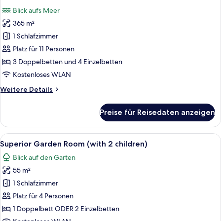
Fotos
Blick aufs Meer
für
365 m²
Hermes
Villa
1 Schlafzimmer
anzeigen
Platz für 11 Personen
3 Doppelbetten und 4 Einzelbetten
Kostenloses WLAN
Weitere
Weitere Details
Details
für
Preise für Reisedaten anzeigen
Hermes
Villa
Alle
Ein modernes Hotelzimmer mit einem g
3
Superior Garden Room (with 2 children)
Fotos
Blick auf den Garten
für
55 m²
Superior
Garden
1 Schlafzimmer
Room
Platz für 4 Personen
(with
1 Doppelbett ODER 2 Einzelbetten
2