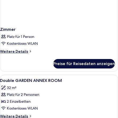
Zimmer
Platz für 1 Person
Kostenloses WLAN
Weitere
Weitere Details
Details
für
Preise für Reisedaten anzeigen
Zimmer
Alle
Ein modernes Hotelzimmer mit einem 
2
Double GARDEN ANNEX ROOM
Fotos
32 m²
für
Platz für 2 Personen
Double
GARDEN
2 Einzelbetten
ANNEX
Kostenloses WLAN
ROOM
Weitere
Weitere Details