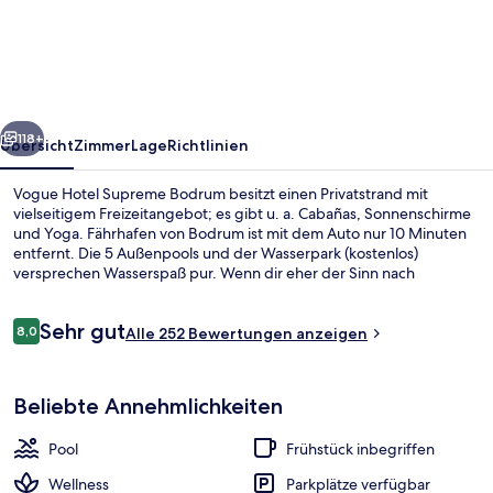
Supreme
Bodrum
rück
Weiter
118+
Übersicht
Zimmer
Lage
Richtlinien
Vogue Hotel Supreme Bodrum besitzt einen Privatstrand mit
vielseitigem Freizeitangebot; es gibt u. a. Cabañas, Sonnenschirme
und Yoga. Fährhafen von Bodrum ist mit dem Auto nur 10 Minuten
entfernt. Die 5 Außenpools und der Wasserpark (kostenlos)
versprechen Wasserspaß pur. Wenn dir eher der Sinn nach
Entspannung steht, kannst du dich im Wellnessbereich mit
Tiefengewebe-Massagen, Gesichtsbehandlungen und
Bewertungen
Sehr gut
Körperpeelings verwöhnen lassen. Maki Main Restaurant, eins von 6
8,0
Alle 252 Bewertungen anzeigen
8,0 von 10.
Restaurants, serviert internationale Küche und ist zum Frühstück,
Mittagessen und Abendessen geöffnet. Als weitere Highlights
5 Außenpools, Sonnenschirme, Lieges
bietet dieses Hotel im luxuriösen Stil einen Nachtclub, eine
Beliebte Annehmlichkeiten
Dachterrasse und einen kostenlosen Kinderclub.
Pool
Frühstück inbegriffen
Wellness
Parkplätze verfügbar