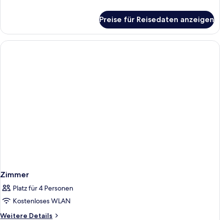
anzeigen
Details
für
Preise für Reisedaten anzeigen
Double
GARDEN
ANNEX
ROOM
Zimmer
Platz für 4 Personen
Kostenloses WLAN
Weitere
Weitere Details