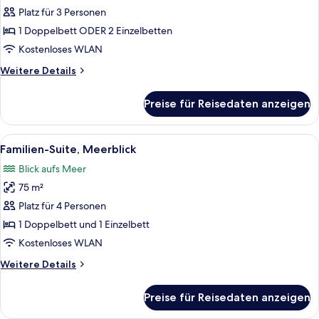
Meerblick
Platz für 3 Personen
anzeigen
1 Doppelbett ODER 2 Einzelbetten
Kostenloses WLAN
Weitere
Weitere Details
Details
für
Preise für Reisedaten anzeigen
Superior-
Zimmer,
Meerblick
Alle
Ein modernes Hotelzimmer mit einem 
5
Familien-Suite, Meerblick
Fotos
Blick aufs Meer
für
75 m²
Familien-
Suite,
Platz für 4 Personen
Meerblick
1 Doppelbett und 1 Einzelbett
anzeigen
Kostenloses WLAN
Weitere
Weitere Details
Details
für
Preise für Reisedaten anzeigen
Familien-
Suite,