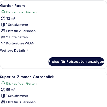
Meerblick
Alle
Ein modernes Hotelzimmer mit zwei Be
2
Garden Room
Fotos
Blick auf den Garten
für
32 m²
Garden
Room
1 Schlafzimmer
anzeigen
Platz für 2 Personen
2 Einzelbetten
Kostenloses WLAN
Weitere
Weitere Details
Details
für
Preise für Reisedaten anzeigen
Garden
Room
Alle
Ein modernes Zimmer mit Flachbildfer
3
Superior-Zimmer, Gartenblick
Fotos
Blick auf den Garten
für
55 m²
Superior-
Zimmer,
1 Schlafzimmer
Gartenblick
Platz für 3 Personen