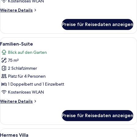
Kostenloses WLAN
Weitere
Weitere Details
Details
für
Preise für Reisedaten anzeigen
Familien-
Suite,
Gartenblick
Alle
Ein modernes Hotelzimmer mit einem 
2
Familien-Suite
Fotos
Blick auf den Garten
für
75 m²
Familien-
Suite
2 Schlafzimmer
anzeigen
Platz für 4 Personen
1 Doppelbett und 1 Einzelbett
Kostenloses WLAN
Weitere
Weitere Details
Details
für
Preise für Reisedaten anzeigen
Familien-
Suite
Alle
Ein modernes Wohnzimmer mit einem gr
12
Hermes Villa