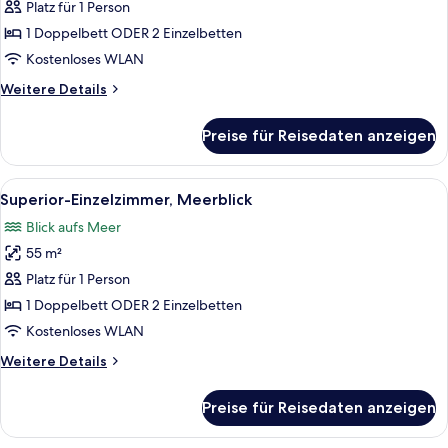
Platz für 1 Person
Superior-
Einzelzimmer
1 Doppelbett ODER 2 Einzelbetten
anzeigen
Kostenloses WLAN
Weitere
Weitere Details
Details
für
Preise für Reisedaten anzeigen
Superior-
Einzelzimmer
Alle
Kostenlose Minibar, Zimmersafe, Ver
3
Superior-Einzelzimmer, Meerblick
Fotos
Blick aufs Meer
für
55 m²
Superior-
Einzelzimmer,
Platz für 1 Person
Meerblick
1 Doppelbett ODER 2 Einzelbetten
anzeigen
Kostenloses WLAN
Weitere
Weitere Details
Details
für
Preise für Reisedaten anzeigen
Superior-
Einzelzimmer,