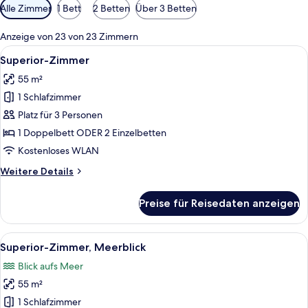
Verfügbare
Alle Zimmer
1 Bett
2 Betten
Über 3 Betten
Filter
für
Anzeige von 23 von 23 Zimmern
Zimmer
Alle
Ein modernes Hotelzimmer mit zwei Bet
2
Superior-Zimmer
Fotos
55 m²
für
1 Schlafzimmer
Superior-
Zimmer
Platz für 3 Personen
anzeigen
1 Doppelbett ODER 2 Einzelbetten
Kostenloses WLAN
Weitere
Weitere Details
Details
für
Preise für Reisedaten anzeigen
Superior-
Zimmer
Alle
Ein Hotelzimmer mit zwei Betten, eine
2
Superior-Zimmer, Meerblick
Fotos
Blick aufs Meer
für
55 m²
Superior-
Zimmer,
1 Schlafzimmer