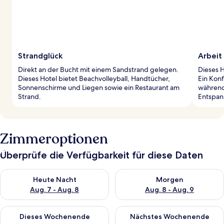
Strandglück
Arbeit
Direkt an der Bucht mit einem Sandstrand gelegen.
Dieses H
Dieses Hotel bietet Beachvolleyball, Handtücher,
Ein Konf
Sonnenschirme und Liegen sowie ein Restaurant am
während
Strand.
Entspan
Zimmeroptionen
Überprüfe die Verfügbarkeit für diese Daten
Überprüfe die Verfügbarkeit für heute Nacht, Aug. 7 - Aug. 8.
Überprüfe die Verfügbarkeit f
Heute Nacht
Morgen
Aug. 7 - Aug. 8
Aug. 8 - Aug. 9
Überprüfe die Verfügbarkeit für dieses Wochenende, Aug. 7 - 
Überprüfe die Verfügbarkeit f
Dieses Wochenende
Nächstes Wochenende