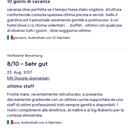
10 giorni di vacanza
vacanza direi perfetta se il tempo fosse stato migliore. struttura
confortevole comoda spaziosa ottima piscina e servizi. bello il
giardino ed il personale veramente gentile e premuroso. è un
hotel dove ci si ritorna volentieri. ...buffet...ottimo con qualcosa
di diverso tutti i giorni...direi soggiorno ottimo.
giovanni, Aufenthalt von 10 Nächten
Verifizierte Bewertung
8/10 – Sehr gut
23. Aug. 2017
Mit Google übersetzen
ottimo staff
Fronte mare, recentemente ristrutturato, si presenta
decisamente gradevole con un ottima cucina supportata da uno
staff di ottimi professionisti tutti sempre gentili e disponibili. I
nostri complimenti alla direttrice, al maître e al Sig Roberto per la
cortesia dimostrata.
luca, Aufenthalt von 4 Nächten