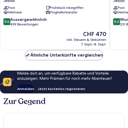
Jesolo
Jesolo
Jesolo
&
Pool
Frühstück inbegriffen
Pool
Resort
Spa
Wellness
Flughafentransfer
Wellne
&
Jesolo
Spa
Jesolo
9.6
9.2
Aussergewöhnlich
Wun
9.6
9.2
Jesolo
von
von
439 Bewertungen
231 
10,
10,
Der
CHF 470
Aussergewöhnlich,
Wunder
Preis
439
231
inkl. Steuern & Gebühren
beträgt
7. Sept.–8. Sept.
Bewertungen
Bewert
CHF 470
Ähnliche Unterkünfte vergleichen
Melde dich an, um verfügbare Rabatte und Vorteile
anzuzeigen. Mehr Prämien für noch mehr Abenteuer!
Anmelden
Jetzt kostenlos registrieren
Zur Gegend