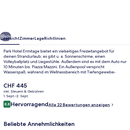
Ermitage
rück
Weiter
67+
Übersicht
Zimmer
Lage
Richtlinien
Park Hotel Ermitage bietet ein vielseitiges Freizeitangebot für
deinen Strandurlaub; es gibt u. a. Sonnenschirme, einen
Volleyballplatz und Liegestühle. Außerdem sind es mit dem Auto nur
10 Minuten bis: Piazza Mazzini. Ein Außenpool verspricht
Wasserspaß, während im Wellnessbereich mit Tiefengewebe-
Massagen, Gesichtsbehandlungen und Thalassotherapie für
Entspannung gesorgt wird. Main Restaurant Ermitage ist auf
Der
CHF 445
internationale Küche spezialisiert und serviert Mittagessen und
aktuelle
inkl. Steuern & Gebühren
Abendessen. Eine Poolbar, Fitnessmöglichkeiten und eine Sauna
Preis
1. Sept.–2. Sept.
sind weitere Highlights.
Terrasse/Patio
beträgt
Bewertungen
Hervorragend
8,8
Alle 22 Bewertungen anzeigen
CHF 445.
8,8 von 10.
Beliebte Annehmlichkeiten