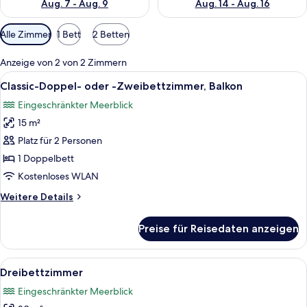
Aug. 7 - Aug. 9
Aug. 14 - Aug. 16
Verfügbare
Alle Zimmer
1 Bett
2 Betten
Filter
für
Anzeige von 2 von 2 Zimmern
Zimmer
Alle
Ein Hotelzimmer mit einem großen Bet
4
Classic-Doppel- oder -Zweibettzimmer, Balkon
Fotos
Eingeschränkter Meerblick
für
15 m²
Classic-
Doppel-
Platz für 2 Personen
oder
1 Doppelbett
-
Kostenloses WLAN
Zweibettzimmer,
Weitere
Weitere Details
Balkon
Details
anzeigen
für
Preise für Reisedaten anzeigen
Classic-
Doppel-
oder
Alle
Ein modernes Schlafzimmer mit Bett, 
8
-
Dreibettzimmer
Fotos
Zweibettzimmer,
Eingeschränkter Meerblick
Balkon
für