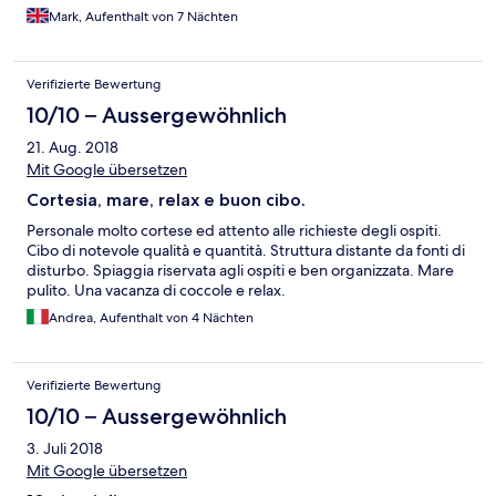
the bus (No 2 ) in, and used a taxi back which costs about €22.
Mark, Aufenthalt von 7 Nächten
The pool and beach area are really very nice, with free hotel
towels supplied. Angelo and Luca and all the colleagues were
exceptionally friendly and helpful. Our room did have a couple
Verifizierte Bewertung
of issues, ( drain smell from bathroom and french door fault )
and the TV only has one English channel that we could find.
10/10 – Aussergewöhnlich
21. Aug. 2018
Mit Google übersetzen
Cortesia, mare, relax e buon cibo.
Personale molto cortese ed attento alle richieste degli ospiti.
Cibo di notevole qualità e quantità. Struttura distante da fonti di
disturbo. Spiaggia riservata agli ospiti e ben organizzata. Mare
pulito. Una vacanza di coccole e relax.
Andrea, Aufenthalt von 4 Nächten
Verifizierte Bewertung
10/10 – Aussergewöhnlich
3. Juli 2018
Mit Google übersetzen