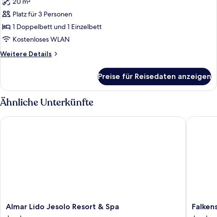
20 m²
Dreibettzimmer
anzeigen
Platz für 3 Personen
1 Doppelbett und 1 Einzelbett
Kostenloses WLAN
Weitere
Weitere Details
Details
für
Preise für Reisedaten anzeigen
Dreibettzimmer
Ähnliche Unterkünfte
Almar Lido Jesolo Resort & Spa
Falkenst
Almar
Falkenst
Almar Lido Jesolo Resort & Spa
Falken
Lido
Hotel