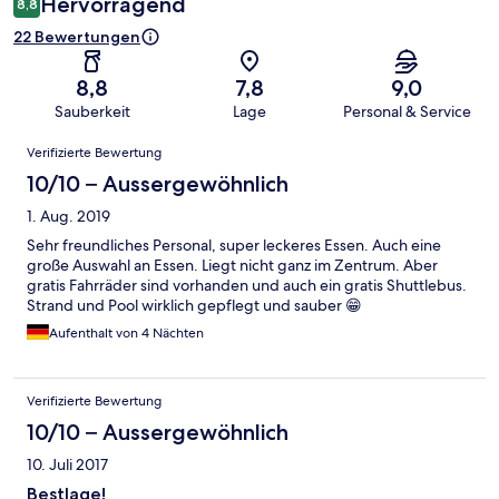
Hervorragend
8,8
22 Bewertungen
8,8
7,8
9,0
Sauberkeit
Lage
Personal & Service
Bewertungen
Verifizierte Bewertung
10/10 – Aussergewöhnlich
1. Aug. 2019
Sehr freundliches Personal, super leckeres Essen. Auch eine
große Auswahl an Essen. Liegt nicht ganz im Zentrum. Aber
gratis Fahrräder sind vorhanden und auch ein gratis Shuttlebus.
Strand und Pool wirklich gepflegt und sauber 😁
Aufenthalt von 4 Nächten
Verifizierte Bewertung
10/10 – Aussergewöhnlich
10. Juli 2017
Bestlage!