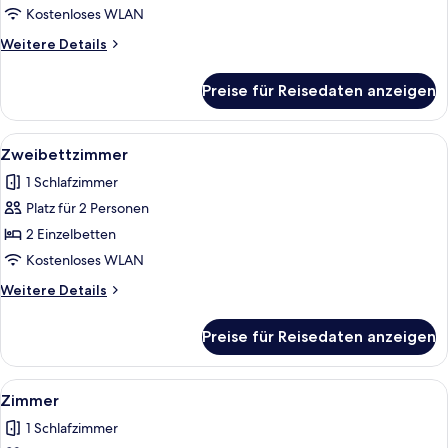
Kostenloses WLAN
Weitere
Weitere Details
Details
für
Preise für Reisedaten anzeigen
Comfort-
Apartment
Alle
Ein Hotelzimmer mit zwei Betten, eine
8
Zweibettzimmer
Fotos
1 Schlafzimmer
für
Platz für 2 Personen
Zweibettzimmer
anzeigen
2 Einzelbetten
Kostenloses WLAN
Weitere
Weitere Details
Details
für
Preise für Reisedaten anzeigen
Zweibettzimmer
Alle
Ein Hotelzimmer mit Bett, Schreibtisc
6
Zimmer
Fotos
1 Schlafzimmer
für