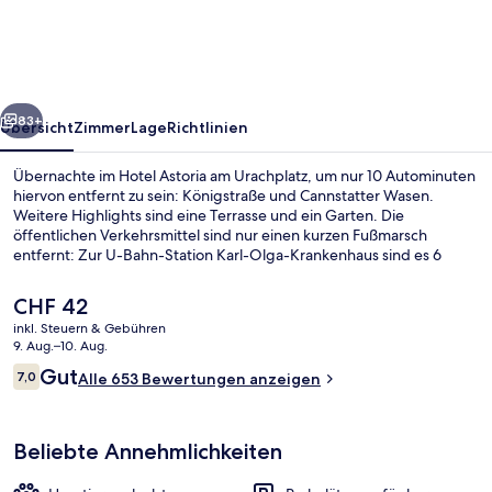
Urachplatz
rück
Weiter
83+
Übersicht
Zimmer
Lage
Richtlinien
Übernachte im Hotel Astoria am Urachplatz, um nur 10 Autominuten
hiervon entfernt zu sein: Königstraße und Cannstatter Wasen.
Weitere Highlights sind eine Terrasse und ein Garten. Die
öffentlichen Verkehrsmittel sind nur einen kurzen Fußmarsch
entfernt: Zur U-Bahn-Station Karl-Olga-Krankenhaus sind es 6
Minuten und zur U-Bahn-Station Ostendplatz 7 Minuten.
Der
CHF 42
aktuelle
inkl. Steuern & Gebühren
Preis
9. Aug.–10. Aug.
Tägliches Frühstücksbuffet gegen Ge
beträgt
Bewertungen
Gut
7,0
Alle 653 Bewertungen anzeigen
CHF 42.
7,0 von 10.
Beliebte Annehmlichkeiten