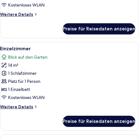
Kostenloses WLAN
Weitere
Weitere Details
Details
für
Preise für Reisedaten anzeigen
Doppelzimmer
Alle
Ein Hotelzimmer mit Bett, Schreibtis
28
Einzelzimmer
Fotos
Blick auf den Garten
für
14 m²
Einzelzimmer
anzeigen
1 Schlafzimmer
Platz für 1 Person
1 Einzelbett
Kostenloses WLAN
Weitere
Weitere Details
Details
für
Preise für Reisedaten anzeigen
Einzelzimmer
Alle
Ein Hotelzimmer mit Bett, Nachttische