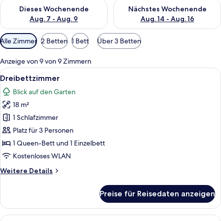
Überprüfe die Verfügbarkeit für dieses Wochenende, Aug. 7 - 
Überprüfe die Verfügbarkeit f
Dieses Wochenende
Nächstes Wochenende
Aug. 7 - Aug. 9
Aug. 14 - Aug. 16
Verfügbare
Alle Zimmer
2 Betten
1 Bett
Über 3 Betten
Filter
für
Anzeige von 9 von 9 Zimmern
Zimmer
Alle
Ein Hotelzimmer mit einem Bett, eine
24
Dreibettzimmer
Fotos
Blick auf den Garten
für
18 m²
Dreibettzimmer
anzeigen
1 Schlafzimmer
Platz für 3 Personen
1 Queen-Bett und 1 Einzelbett
Kostenloses WLAN
Weitere
Weitere Details
Details
für
Preise für Reisedaten anzeigen
Dreibettzimmer
Alle
Ein Hotelzimmer mit Bett, Nachttische