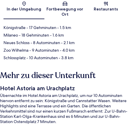
Karte
In der Umgebung
Fortbewegung vor
Restaurants
Ort
Königstraße
- 17 Gehminuten
- 1.5 km
Milaneo
- 18 Gehminuten
- 1.6 km
Neues Schloss
- 8 Autominuten
- 2.1 km
Zoo Wilhelma
- 9 Autominuten
- 4.0 km
Schlossplatz
- 10 Autominuten
- 3.8 km
Mehr zu dieser Unterkunft
Hotel Astoria am Urachplatz
Übernachte im Hotel Astoria am Urachplatz, um nur 10 Autominuten
hiervon entfernt zu sein: Königstraße und Cannstatter Wasen. Weitere
Highlights sind eine Terrasse und ein Garten. Die öffentlichen
Verkehrsmittel sind nur einen kurzen Fußmarsch entfernt: Zur U-Bahn-
Station Karl-Olga-Krankenhaus sind es 6 Minuten und zur U-Bahn-
Station Ostendplatz 7 Minuten.