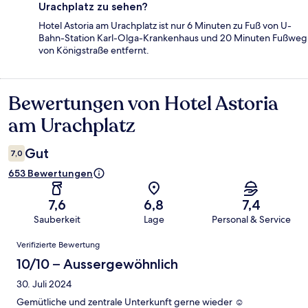
Urachplatz zu sehen?
Hotel Astoria am Urachplatz ist nur 6 Minuten zu Fuß von U-
Bahn-Station Karl-Olga-Krankenhaus und 20 Minuten Fußweg
von Königstraße entfernt.
Bewertungen von Hotel Astoria
Bewertungen
am Urachplatz
Gut
7,0
653 Bewertungen
7,6
6,8
7,4
Sauberkeit
Lage
Personal & Service
Bewertungen
Verifizierte Bewertung
10/10 – Aussergewöhnlich
30. Juli 2024
Gemütliche und zentrale Unterkunft gerne wieder ☺️