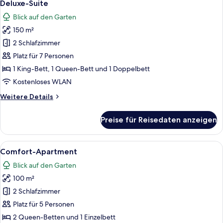
12
Deluxe-Suite
Fotos
Blick auf den Garten
für
150 m²
Deluxe-
Suite
2 Schlafzimmer
anzeigen
Platz für 7 Personen
1 King-Bett, 1 Queen-Bett und 1 Doppelbett
Kostenloses WLAN
Weitere
Weitere Details
Details
für
Preise für Reisedaten anzeigen
Deluxe-
Suite
Alle
Ein modernes Hotelzimmer mit einem gr
16
Comfort-Apartment
Fotos
Blick auf den Garten
für
100 m²
Comfort-
Apartment
2 Schlafzimmer
anzeigen
Platz für 5 Personen
2 Queen-Betten und 1 Einzelbett