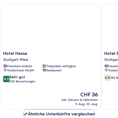
Hotel Hansa
Hotel St
Hotel
Hotel
Hotel Hansa
Hotel 
Hansa
Stern
Stuttgart-West
Stuttga
Stuttgart-
Stuttgar
Haustiere erlaubt
Parkplätze verfügbar
Hausti
West
Ost
Kostenloses WLAN
Restaurant
Koste
8.0
6.0
Sehr gut
6.0
182 
8.0
von
von
292 Bewertungen
10,
10,
Sehr
182
Der
CHF 36
gut,
Bewert
Preis
inkl. Steuern & Gebühren
292
beträgt
9. Aug.–10. Aug.
Bewertungen
CHF 36
Ähnliche Unterkünfte vergleichen