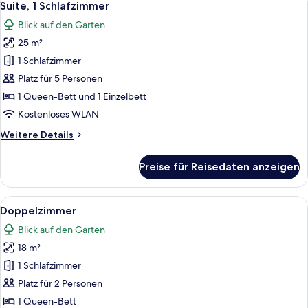
12
Suite, 1 Schlafzimmer
Fotos
Blick auf den Garten
für
25 m²
Suite,
1
1 Schlafzimmer
Schlafzimmer
Platz für 5 Personen
anzeigen
1 Queen-Bett und 1 Einzelbett
Kostenloses WLAN
Weitere
Weitere Details
Details
für
Preise für Reisedaten anzeigen
Suite,
1
Schlafzimmer
Alle
Ein Hotelzimmer mit einem großen Bet
49
Doppelzimmer
Fotos
Blick auf den Garten
für
18 m²
Doppelzimmer
anzeigen
1 Schlafzimmer
Platz für 2 Personen
1 Queen-Bett