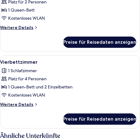
Platz für 2 Personen
Zimmer
anzeigen
1 Queen-Bett
Kostenloses WLAN
Weitere
Weitere Details
Details
für
Preise für Reisedaten anzeigen
Zimmer
Alle
Ein Hotelzimmer mit einem Bett, eine
6
Vierbettzimmer
Fotos
1 Schlafzimmer
für
Platz für 4 Personen
Vierbettzimmer
anzeigen
1 Queen-Bett und 2 Einzelbetten
Kostenloses WLAN
Weitere
Weitere Details
Details
für
Preise für Reisedaten anzeigen
Vierbettzimmer
Ähnliche Unterkünfte