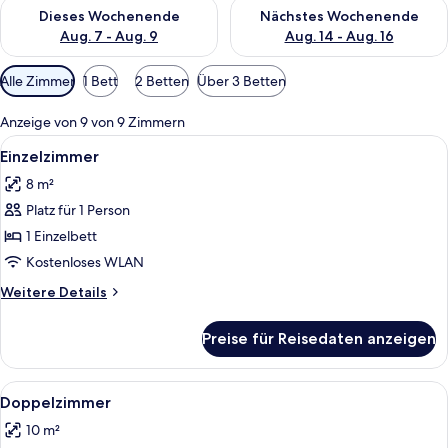
Überprüfe die Verfügbarkeit für dieses Wochenende, Aug. 7 - 
Überprüfe die Verfügbarkeit f
Dieses Wochenende
Nächstes Wochenende
Aug. 7 - Aug. 9
Aug. 14 - Aug. 16
Verfügbare
Alle Zimmer
1 Bett
2 Betten
Über 3 Betten
Filter
für
Anzeige von 9 von 9 Zimmern
Zimmer
Alle
Ein kleines, modernes Schlafzimmer m
5
Einzelzimmer
Fotos
8 m²
für
Platz für 1 Person
Einzelzimmer
anzeigen
1 Einzelbett
Kostenloses WLAN
Weitere
Weitere Details
Details
für
Preise für Reisedaten anzeigen
Einzelzimmer
Alle
Ein ordentlich bezogenes Bett mit wei
10
Doppelzimmer
Fotos
10 m²
für