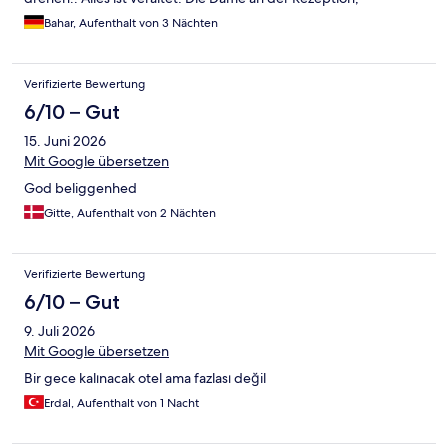
womöglich die Inhaberin, ist das aller letzte! Kein Augenkontakt
Bahar, Aufenthalt von 3 Nächten
und ziemlich arrogant!
Verifizierte Bewertung
6/10 – Gut
15. Juni 2026
Mit Google übersetzen
God beliggenhed
Gitte, Aufenthalt von 2 Nächten
Verifizierte Bewertung
6/10 – Gut
9. Juli 2026
Mit Google übersetzen
Bir gece kalınacak otel ama fazlası değil
Erdal, Aufenthalt von 1 Nacht