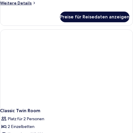
Weitere
Weitere Details
Details
für
Preise für Reisedaten anzeigen
Familienzimmer
Classic Twin Room
Platz für 2 Personen
2 Einzelbetten