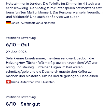
Hotelzimmer in London. Die Toilette im Zimmer im 4 Stock war
echt schwierig. Der Abzug zum runter spülen hat meistens erst
beim fünften Mal funktioniert. Das Personal war sehr freundlich
und hilfsbereit! Und auch der Service war super.
Janice, Aufenthalt von 3 Nächten
Verifizierte Bewertung
6/10 – Gut
29. Apr. 2026
Sehr kleines Einzelzimmer, meistens renoviert. Jedoch die
Heizung/(ev. Tücher-Wärmer?,platziert hinzer dem WC) war
rostig und staubig. Einzelnen Fugen im Bad waren
schmitzig/gelb und die DuscheIch musste den Koffer zu
machen und hinstellen, um ins Bad zu gelangen. Habe einen
Badtuch-Halter sowie ein Händetuch (und entsprechenden
Grazia, Aufenthalt von 3 Nächten
Halter) im Badezimmer vermisst. Man konnte die Zimmertüre
abschliessen, aber es gab trotzdem ein Spalten zwischen Wand
und Tüte. Hab die Situation am ersten und am zweiten Tag
Verifizierte Bewertung
insgesamt drei Mal an der Rezeption gemeldet, jedoch wurde
das Problem mit dem lockeren Schloss nicht/nie behoben.
8/10 – Sehr gut