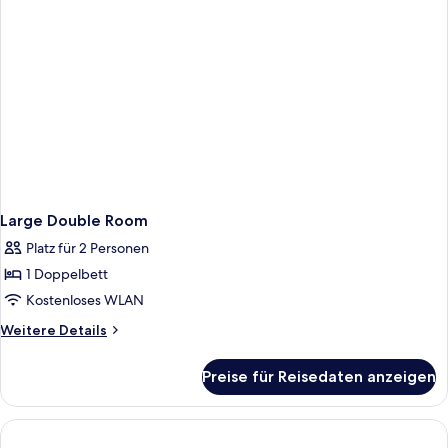
Large Double Room
Platz für 2 Personen
1 Doppelbett
Kostenloses WLAN
Weitere
Weitere Details
Details
für
Preise für Reisedaten anzeigen
Large
Double
Room