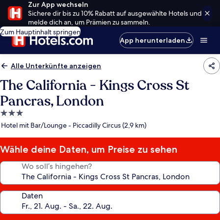
Zur App wechseln
Sichere dir bis zu 10% Rabatt auf ausgewählte Hotels und
melde dich an, um Prämien zu sammeln.
Zum Hauptinhalt springen
App herunterladen
Alle Unterkünfte anzeigen
The California - Kings Cross St
Pancras, London
3.0-
Sterne-
Hotel mit Bar/Lounge - Piccadilly Circus (2,9 km)
Unterkunft
Wähle deine Daten, um Preise zu sehen
Wo soll’s hingehen?
Daten