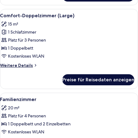
Alle
Comfort-Doppelzimmer (Large)
8
Comfort-Doppelzimmer (Large)
Fotos
15 m²
für
1 Schlafzimmer
Comfort-
Doppelzimmer
Platz für 3 Personen
(Large)
1 Doppelbett
anzeigen
Kostenloses WLAN
Weitere
Weitere Details
Details
für
Preise für Reisedaten anzeigen
Comfort-
Doppelzimmer
(Large)
Alle
Ein Hotelzimmer mit zwei Betten, ein
8
Familienzimmer
Fotos
20 m²
für
Platz für 4 Personen
Familienzimmer
anzeigen
1 Doppelbett und 2 Einzelbetten
Kostenloses WLAN