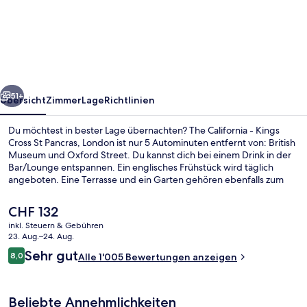
California
-
Kings
Cross
St
rück
Weiter
Pancras,
51+
Übersicht
Zimmer
Lage
Richtlinien
London
Du möchtest in bester Lage übernachten? The California - Kings
Cross St Pancras, London ist nur 5 Autominuten entfernt von: British
Museum und Oxford Street. Du kannst dich bei einem Drink in der
Bar/Lounge entspannen. Ein englisches Frühstück wird täglich
angeboten. Eine Terrasse und ein Garten gehören ebenfalls zum
Angebot. Andere Reisende schätzen die fußläufige Entfernung zu
den öffentlichen Verkehrsmitteln: Zur U-Bahn-Station King's
Der
CHF 132
Cross & St. Pancras sind es nur wenige Schritte und zur U-Bahn-
aktuelle
inkl. Steuern & Gebühren
Station Euston sind es 11 Gehminuten.
Preis
23. Aug.–24. Aug.
Comfort-Doppelzimmer (Large)
beträgt
Bewertungen
Sehr gut
8,0
Alle 1'005 Bewertungen anzeigen
CHF 132.
8,0 von 10.
Beliebte Annehmlichkeiten