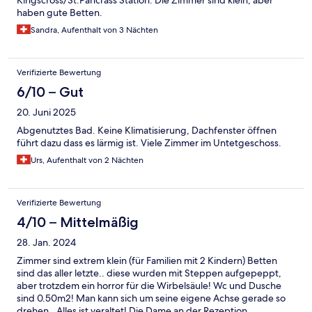
Kingscross/St.Pancrass Station. Die Zimmer sind klein, aber
haben gute Betten.
Sandra, Aufenthalt von 3 Nächten
Verifizierte Bewertung
6/10 – Gut
20. Juni 2025
Abgenutztes Bad. Keine Klimatisierung, Dachfenster öffnen
führt dazu dass es lärmig ist. Viele Zimmer im Untetgeschoss.
Urs, Aufenthalt von 2 Nächten
Verifizierte Bewertung
4/10 – Mittelmäßig
28. Jan. 2024
Zimmer sind extrem klein (für Familien mit 2 Kindern) Betten
sind das aller letzte.. diese wurden mit Steppen aufgepeppt,
aber trotzdem ein horror für die Wirbelsäule! Wc und Dusche
sind 0.50m2! Man kann sich um seine eigene Achse gerade so
drehen.. Alles ist veraltet! Die Dame an der Rezeption,