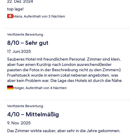
22. Dez. 2024
top lage!
Maria, Aufenthalt von 3 Nächten
Verifizierte Bewertung
8/10 – Sehr gut
17. Juni 2025
Sauberes Hotel mit freundlichem Personal. Zimmer sind klein,
aber fuer einen Kurztrip nach London ausreichend(leider
passten die Fotos in der Beschreibung nicht zu den Zimmern).
Fruehstueck wurde in einem Lokal nebenan angeboten, was
aber kein Problem war. Die Lage des Hotels ist durch die Nähe
zu UBahn und Busstationen optimal.
Holger, Aufenthalt von 4 Nächten
Verifizierte Bewertung
4/10 – Mittelmäßig
9. Nov. 2025
Das Zimmer wirkte sauber, aber sehr in die Jahre gekommen.