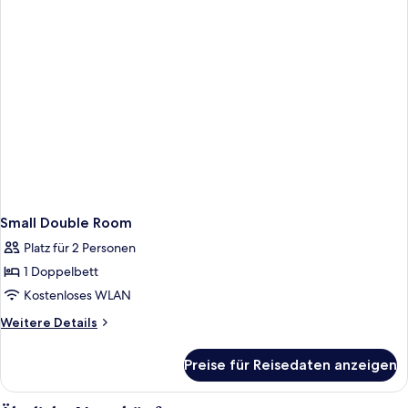
Small Double Room
Platz für 2 Personen
1 Doppelbett
Kostenloses WLAN
Weitere
Weitere Details
Details
für
Preise für Reisedaten anzeigen
Small
Double
Room