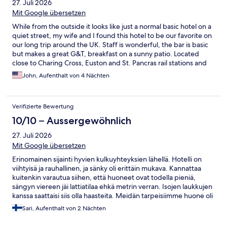
27. Juli 2026
Mit Google übersetzen
While from the outside it looks like just a normal basic hotel on a
quiet street, my wife and I found this hotel to be our favorite on
our long trip around the UK. Staff is wonderful, the bar is basic
but makes a great G&T, breakfast on a sunny patio. Located
close to Charing Cross, Euston and St. Pancras rail stations and
Underground, getting there and getting around London is easy.
John, Aufenthalt von 4 Nächten
Lots of good restaurants all around. Even though there is no lift
and you have to schlep your luggage up a winding staircase, it's
worth it.
Verifizierte Bewertung
10/10 – Aussergewöhnlich
27. Juli 2026
Mit Google übersetzen
Erinomainen sijainti hyvien kulkuyhteyksien lähellä. Hotelli on
viihtyisä ja rauhallinen, ja sänky oli erittäin mukava. Kannattaa
kuitenkin varautua siihen, että huoneet ovat todella pieniä,
sängyn viereen jäi lattiatilaa ehkä metrin verran. Isojen laukkujen
kanssa saattaisi siis olla haasteita. Meidän tarpeisiimme huone oli
kuitenkin oikein sopiva, ja ilmastointi mukava bonus keskikesän
Sari, Aufenthalt von 2 Nächten
helteillä.