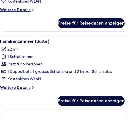
Kostenloses WLAN
Weitere
Weitere Details
Details
für
Preise für Reisedaten anzeigen
Classic
Twin
Room
Alle
Ein Schlafzimmer mit einem großen Be
5
Familienzimmer (Suite)
Fotos
22 m²
für
1 Schlafzimmer
Familienzimmer
(Suite)
Platz für 6 Personen
anzeigen
1 Doppelbett, 1 grosses Schlafsofa und 2 Einzel-Schlafsofas
Kostenloses WLAN
Weitere
Weitere Details
Details
für
Preise für Reisedaten anzeigen
Familienzimmer
(Suite)