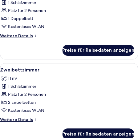
1 Schlafzimmer
Doppelzimmer
anzeigen
Platz für 2 Personen
1 Doppelbett
Kostenloses WLAN
Weitere
Weitere Details
Details
für
Preise für Reisedaten anzeigen
Doppelzimmer
Alle
Ein kleines, sauberes Zimmer mit zwe
9
Zweibettzimmer
Fotos
11 m²
für
1 Schlafzimmer
Zweibettzimmer
anzeigen
Platz für 2 Personen
2 Einzelbetten
Kostenloses WLAN
Weitere
Weitere Details
Details
für
Preise für Reisedaten anzeigen
Zweibettzimmer