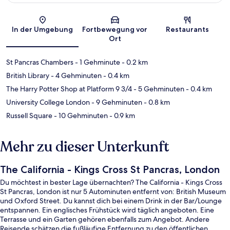
Karte
In der Umgebung
Fortbewegung vor
Restaurants
Ort
St Pancras Chambers
- 1 Gehminute
- 0.2 km
British Library
- 4 Gehminuten
- 0.4 km
The Harry Potter Shop at Platform 9 3/4
- 5 Gehminuten
- 0.4 km
University College London
- 9 Gehminuten
- 0.8 km
Russell Square
- 10 Gehminuten
- 0.9 km
Mehr zu dieser Unterkunft
The California - Kings Cross St Pancras, London
Du möchtest in bester Lage übernachten? The California - Kings Cross
St Pancras, London ist nur 5 Autominuten entfernt von: British Museum
und Oxford Street. Du kannst dich bei einem Drink in der Bar/Lounge
entspannen. Ein englisches Frühstück wird täglich angeboten. Eine
Terrasse und ein Garten gehören ebenfalls zum Angebot. Andere
Reisende schätzen die fußläufige Entfernung zu den öffentlichen