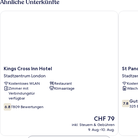
Ähnliche Unterkünfte
Kings Cross Inn Hotel
St Pancra
Kings
St
Kings Cross Inn Hotel
St Panc
Cross
Pancras
Stadtzentrum London
Stadtze
Inn
Inn
Kostenloses WLAN
Restaurant
Koste
Hotel
Stadtze
Zimmer mit
Klimaanlage
Wäsch
Stadtzentrum
London
Verbindungstür
London
verfügbar
7.8
Gut
7.8
6.8
von
325 
6.8
1’809 Bewertungen
von
10,
10,
Der
Gut,
CHF 79
1’809
Preis
325
inkl. Steuern & Gebühren
Bewertungen
beträgt
Bewert
9. Aug.–10. Aug.
CHF 79