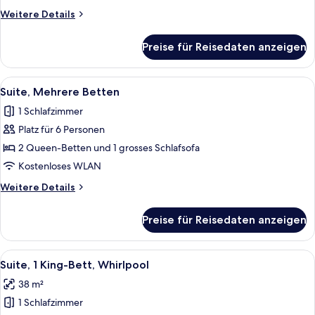
(Communications,
Weitere
Weitere Details
Roll-
Details
für
In
Preise für Reisedaten anzeigen
Suite,
Shower)
Mehrere
anzeigen
Betten,
Alle
Ein Hotelzimmer mit zwei Betten, eine
8
barrierefrei
Suite, Mehrere Betten
Fotos
(Communications,
1 Schlafzimmer
Roll-
für
In
Platz für 6 Personen
Suite,
Shower)
Mehrere
2 Queen-Betten und 1 grosses Schlafsofa
Betten
Kostenloses WLAN
anzeigen
Weitere
Weitere Details
Details
für
Preise für Reisedaten anzeigen
Suite,
Mehrere
Betten
Alle
Ein modernes Badezimmer mit zwei Wa
11
Suite, 1 King-Bett, Whirlpool
Fotos
38 m²
für
1 Schlafzimmer
Suite,