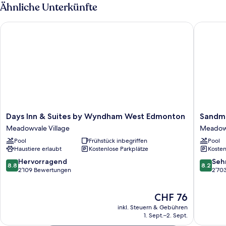
Bett
Ähnliche Unterkünfte
(Walk-
In
Days Inn & Suites by Wyndham West Edmonton
Sandman
Shower)
Days
Sandma
Days Inn & Suites by Wyndham West Edmonton
Sandm
Inn
Hotel
Meadowvale Village
Meadowv
&
Edmont
Pool
Frühstück inbegriffen
Pool
Suites
West
Haustiere erlaubt
Kostenlose Parkplätze
Kosten
by
Meadow
Wyndham
Village
8.8
8.2
Hervorragend
Seh
8.8
8.2
West
von
von
2’109 Bewertungen
2’70
Edmonton
10,
10,
Meadowvale
Hervorragend,
Sehr
Der
CHF 76
Village
2’109
gut,
Preis
Bewertungen
2’703
inkl. Steuern & Gebühren
beträgt
Bewert
1. Sept.–2. Sept.
CHF 76