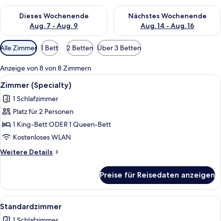
Überprüfe die Verfügbarkeit für dieses Wochenende, Aug. 7 - 
Überprüfe die Verfügbarkeit f
Dieses Wochenende
Nächstes Wochenende
Aug. 7 - Aug. 9
Aug. 14 - Aug. 16
Verfügbare
Alle Zimmer
1 Bett
2 Betten
Über 3 Betten
Filter
für
Anzeige von 8 von 8 Zimmern
Zimmer
Alle
Ein Bett mit weißer Bettwäsche und K
4
Zimmer (Specialty)
Fotos
1 Schlafzimmer
für
Platz für 2 Personen
Zimmer
(Specialty)
1 King-Bett ODER 1 Queen-Bett
anzeigen
Kostenloses WLAN
Weitere
Weitere Details
Details
für
Preise für Reisedaten anzeigen
Zimmer
(Specialty)
Alle
Ein Hotelzimmer mit einem hölzernen 
5
Standardzimmer
Fotos
1 Schlafzimmer