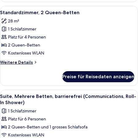
1 King-
Bett
Alle
Ein Hotelzimmer mit zwei Betten, eine
10
(Walk-
Standardzimmer, 2 Queen-Betten
Fotos
In
28 m²
Shower)
für
1 Schlafzimmer
Standardzimmer,
2 Queen-
Platz für 4 Personen
Betten
2 Queen-Betten
anzeigen
Kostenloses WLAN
Weitere
Weitere Details
Details
für
Preise für Reisedaten anzeigen
Standardzimmer,
2 Queen-
Betten
Alle
Ein Hotelzimmer mit zwei Betten, eine
8
Suite, Mehrere Betten, barrierefrei (Communications, Roll-
Fotos
In Shower)
für
1 Schlafzimmer
Suite,
Platz für 6 Personen
Mehrere
2 Queen-Betten und 1 grosses Schlafsofa
Betten,
barrierefrei
Kostenloses WLAN