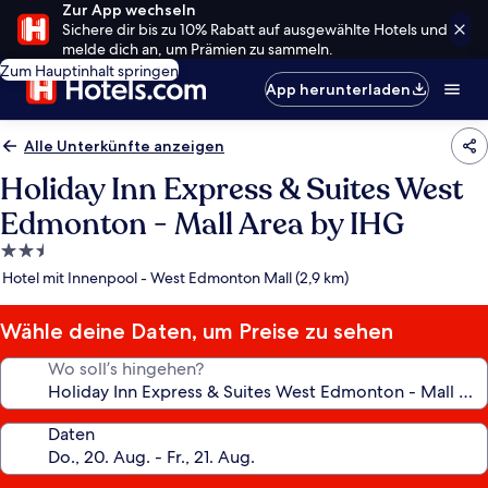
Zur App wechseln
Sichere dir bis zu 10% Rabatt auf ausgewählte Hotels und
melde dich an, um Prämien zu sammeln.
Zum Hauptinhalt springen
App herunterladen
Alle Unterkünfte anzeigen
Holiday Inn Express & Suites West
Edmonton - Mall Area by IHG
2.5-
Sterne-
Hotel mit Innenpool - West Edmonton Mall (2,9 km)
Unterkunft
Wähle deine Daten, um Preise zu sehen
Wo soll’s hingehen?
Daten