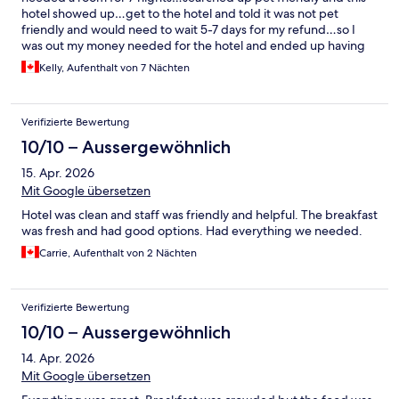
hotel showed up…get to the hotel and told it was not pet
friendly and would need to wait 5-7 days for my refund…so I
was out my money needed for the hotel and ended up having
to borrow until my payment was refunded and find another
Kelly, Aufenthalt von 7 Nächten
room….Huge inconvenience and totally disappointing
Verifizierte Bewertung
10/10 – Aussergewöhnlich
15. Apr. 2026
Mit Google übersetzen
Hotel was clean and staff was friendly and helpful. The breakfast
was fresh and had good options. Had everything we needed.
Carrie, Aufenthalt von 2 Nächten
Verifizierte Bewertung
10/10 – Aussergewöhnlich
14. Apr. 2026
Mit Google übersetzen