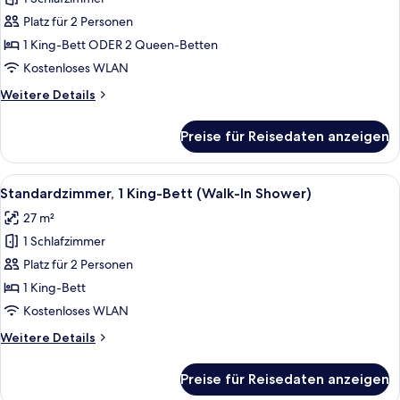
für
Platz für 2 Personen
Standardzimmer
anzeigen
1 King-Bett ODER 2 Queen-Betten
Kostenloses WLAN
Weitere
Weitere Details
Details
für
Preise für Reisedaten anzeigen
Standardzimmer
Alle
Standardzimmer, 1 King-Bett (Walk-In
7
Standardzimmer, 1 King-Bett (Walk-In Shower)
Fotos
27 m²
für
1 Schlafzimmer
Standardzimmer,
1 King-
Platz für 2 Personen
Bett
1 King-Bett
(Walk-
Kostenloses WLAN
In
Weitere
Weitere Details
Shower)
Details
anzeigen
für
Preise für Reisedaten anzeigen
Standardzimmer,