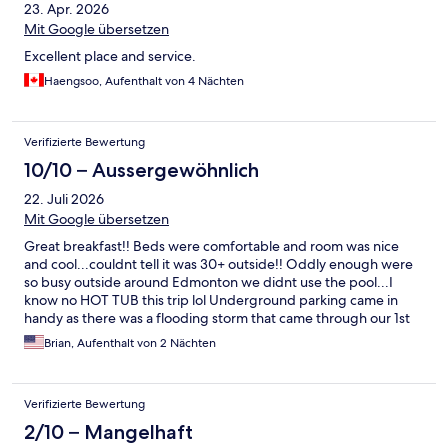
23. Apr. 2026
Mit Google übersetzen
Excellent place and service.
Haengsoo, Aufenthalt von 4 Nächten
Verifizierte Bewertung
10/10 – Aussergewöhnlich
22. Juli 2026
Mit Google übersetzen
Great breakfast!! Beds were comfortable and room was nice
and cool...couldnt tell it was 30+ outside!! Oddly enough were
so busy outside around Edmonton we didnt use the pool...I
know no HOT TUB this trip lol Underground parking came in
handy as there was a flooding storm that came through our 1st
night so SUV didnt get hail dinged!! Had a room with 2 queen
Brian, Aufenthalt von 2 Nächten
and a sofa bed...lots of room for us and the kids!!
Verifizierte Bewertung
2/10 – Mangelhaft