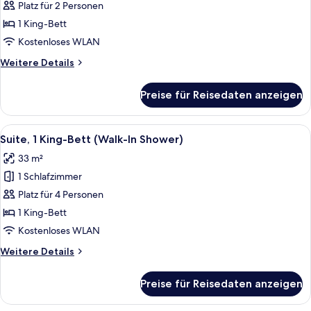
1 King-
Platz für 2 Personen
Bett,
1 King-Bett
Whirlpool
Kostenloses WLAN
anzeigen
Weitere
Weitere Details
Details
für
Preise für Reisedaten anzeigen
Suite,
1 King-
Bett,
Alle
Ein Hotelzimmer mit einem großen Bett
8
Whirlpool
Suite, 1 King-Bett (Walk-In Shower)
Fotos
33 m²
für
1 Schlafzimmer
Suite,
1 King-
Platz für 4 Personen
Bett
1 King-Bett
(Walk-
Kostenloses WLAN
In
Weitere
Weitere Details
Shower)
Details
anzeigen
für
Preise für Reisedaten anzeigen
Suite,
1 King-