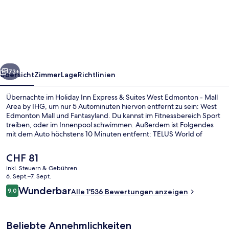
Inn
Express
&
Suites
West
rück
Weiter
Edmonton
73+
Übersicht
Zimmer
Lage
Richtlinien
-
Übernachte im Holiday Inn Express & Suites West Edmonton - Mall
Mall
Area by IHG, um nur 5 Autominuten hiervon entfernt zu sein: West
Edmonton Mall und Fantasyland. Du kannst im Fitnessbereich Sport
Area
treiben, oder im Innenpool schwimmen. Außerdem ist Folgendes
by
mit dem Auto höchstens 10 Minuten entfernt: TELUS World of
Science Edmonton und River Cree Casino. Anderen Reisenden
IHG
gefallen das hilfsbereite Personal und das Frühstück sehr gut.
Der
CHF 81
aktuelle
inkl. Steuern & Gebühren
Preis
6. Sept.–7. Sept.
Aussenbereich
beträgt
Bewertungen
Wunderbar
9,0
Alle 1'536 Bewertungen anzeigen
CHF 81.
9,0 von 10.
Beliebte Annehmlichkeiten