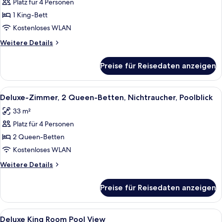
Platz für 4 Personen
Deluxe-
Zimmer,
1 King-Bett
1 King-
Kostenloses WLAN
Bett,
Weitere
Weitere Details
Nichtraucher,
Details
Poolblick
für
Preise für Reisedaten anzeigen
Deluxe-
anzeigen
Zimmer,
1 King-
Alle
Ein Hotelzimmer mit zwei Betten, ein
9
Bett,
Deluxe-Zimmer, 2 Queen-Betten, Nichtraucher, Poolblick
Fotos
Nichtraucher,
33 m²
Poolblick
für
Platz für 4 Personen
Deluxe-
Zimmer,
2 Queen-Betten
2 Queen-
Kostenloses WLAN
Betten,
Weitere
Weitere Details
Nichtraucher,
Details
Poolblick
für
Preise für Reisedaten anzeigen
Deluxe-
anzeigen
Zimmer,
2 Queen-
Alle
Daunenbettdecken, Pillowtop-Betten, 
4
Betten,
Deluxe King Room Pool View