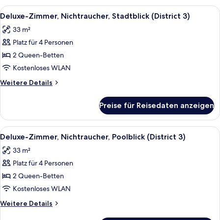
Poolside
1 King-
Alle
Ein Hotelzimmer mit zwei Betten, ein
6
Cabana)
Bett,
Deluxe-Zimmer, Nichtraucher, Stadtblick (District 3)
Fotos
Nichtraucher
anzeigen
33 m²
(District
für
3
Platz für 4 Personen
Deluxe-
&
Zimmer,
2 Queen-Betten
Poolside
Nichtraucher,
Cabana)
Kostenloses WLAN
Stadtblick
Weitere
Weitere Details
(District
Details
3)
für
Preise für Reisedaten anzeigen
Deluxe-
anzeigen
Zimmer,
Nichtraucher,
Alle
Ein Hotelzimmer mit zwei Betten, ein
6
Stadtblick
Deluxe-Zimmer, Nichtraucher, Poolblick (District 3)
Fotos
(District
33 m²
3)
für
Platz für 4 Personen
Deluxe-
Zimmer,
2 Queen-Betten
Nichtraucher,
Kostenloses WLAN
Poolblick
Weitere
Weitere Details
(District
Details