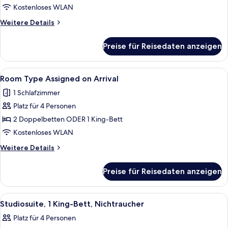
Executive
Kostenloses WLAN
King
Weitere
Weitere Details
Suite,
Details
Non-
für
Preise für Reisedaten anzeigen
District
Smoking
3,
anzeigen
Executive
Alle
Ein Hotel mit mehreren Etagen, einem
6
King
Room Type Assigned on Arrival
Fotos
Suite,
1 Schlafzimmer
Non-
für
Smoking
Platz für 4 Personen
Room
Type
2 Doppelbetten ODER 1 King-Bett
Assigned
Kostenloses WLAN
on
Weitere
Weitere Details
Arrival
Details
anzeigen
für
Preise für Reisedaten anzeigen
Room
Type
Assigned
Alle
Ein Hotelzimmer mit einem großen Bet
4
on
Studiosuite, 1 King-Bett, Nichtraucher
Fotos
Arrival
Platz für 4 Personen
für