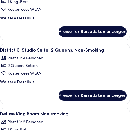
1 King-Bett
Studiosuite,
1 King-
Kostenloses WLAN
Bett,
Weitere
Weitere Details
Nichtraucher
Details
für
anzeigen
Preise für Reisedaten anzeigen
Studiosuite,
1 King-
Bett,
Alle
Ein Hotelzimmer mit zwei Betten, eine
4
Nichtraucher
District 3, Studio Suite, 2 Queens, Non-Smoking
Fotos
Platz für 4 Personen
für
2 Queen-Betten
District
3,
Kostenloses WLAN
Studio
Weitere
Weitere Details
Suite,
Details
für
2
Preise für Reisedaten anzeigen
District
Queens,
3,
Non-
Studio
Alle
Daunenbettdecken, Pillowtop-Betten, 
5
Smoking
Suite,
Deluxe King Room Non smoking
Fotos
2
anzeigen
Platz für 2 Personen
Queens,
für
Non-
1 King-Bett