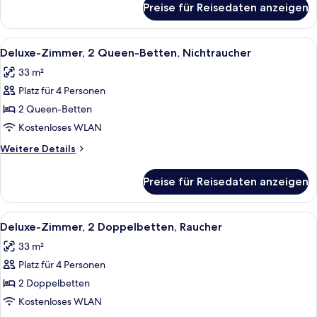
Preise für Reisedaten anzeigen
Deluxe-
Zimmer,
2 Doppelbetten,
Alle
Ein Hotelzimmer mit zwei Betten, eine
7
Nichtraucher
Deluxe-Zimmer, 2 Queen-Betten, Nichtraucher
Fotos
33 m²
für
Platz für 4 Personen
Deluxe-
Zimmer,
2 Queen-Betten
2 Queen-
Kostenloses WLAN
Betten,
Weitere
Weitere Details
Nichtraucher
Details
anzeigen
für
Preise für Reisedaten anzeigen
Deluxe-
Zimmer,
2 Queen-
Alle
Ein Hotelzimmer mit zwei Betten, eine
8
Betten,
Deluxe-Zimmer, 2 Doppelbetten, Raucher
Fotos
Nichtraucher
33 m²
für
Platz für 4 Personen
Deluxe-
Zimmer,
2 Doppelbetten
2 Doppelbetten,
Kostenloses WLAN
Raucher