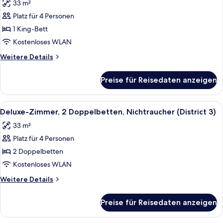
Smoking
33 m²
Queens,
für
anzeigen
Mobility
Platz für 4 Personen
Deluxe-
Roll-
Zimmer,
1 King-Bett
In,
1 King-
Non-
Kostenloses WLAN
Smoking
Bett,
Weitere
Weitere Details
Nichtraucher
Details
(District
für
Preise für Reisedaten anzeigen
Deluxe-
3)
Zimmer,
anzeigen
1 King-
Alle
Ein Hotelzimmer mit zwei Betten, ein
7
Bett,
Deluxe-Zimmer, 2 Doppelbetten, Nichtraucher (District 3)
Fotos
Nichtraucher
33 m²
(District
für
3)
Platz für 4 Personen
Deluxe-
Zimmer,
2 Doppelbetten
2 Doppelbetten,
Kostenloses WLAN
Nichtraucher
Weitere
Weitere Details
(District
Details
3)
für
Preise für Reisedaten anzeigen
Deluxe-
anzeigen
Zimmer,