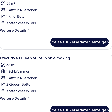
Nichtraucher
59 m²
für
Platz für 4 Personen
Deluxe
King
1 King-Bett
Suite,
Kostenloses WLAN
Non
Weitere
Weitere Details
Smoking
Details
anzeigen
für
Preise für Reisedaten anzeigen
Deluxe
King
Suite,
Alle
Ein modernes Hotelzimmer mit Sofa, e
6
Non
Executive Queen Suite, Non-Smoking
Fotos
Smoking
63 m²
für
1 Schlafzimmer
Executive
Queen
Platz für 4 Personen
Suite,
2 Queen-Betten
Non-
Kostenloses WLAN
Smoking
Weitere
Weitere Details
anzeigen
Details
für
Preise für Reisedaten anzeigen
Executive