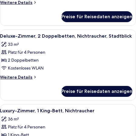
Weitere
Weitere Details
anzeigen
Details
für
Preise für Reisedaten anzeigen
Deluxe-
Zimmer,
2 Doppelbetten,
Alle
Ein Hotelzimmer mit einem großen Bett
7
Raucher
Deluxe-Zimmer, 2 Doppelbetten, Nichtraucher, Stadtblick
Fotos
33 m²
für
Platz für 4 Personen
Deluxe-
Zimmer,
2 Doppelbetten
2 Doppelbetten,
Kostenloses WLAN
Nichtraucher,
Weitere
Weitere Details
Stadtblick
Details
anzeigen
für
Preise für Reisedaten anzeigen
Deluxe-
Zimmer,
2 Doppelbetten,
Alle
Ein Hotelzimmer mit einem Bett, eine
6
Nichtraucher,
Luxury-Zimmer, 1 King-Bett, Nichtraucher
Fotos
Stadtblick
36 m²
für
Platz für 4 Personen
Luxury-
Zimmer,
1 King-Bett