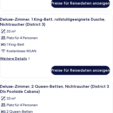
3)
für
Preise für Reisedaten anzeigen
Deluxe-
anzeigen
Zimmer,
Nichtraucher,
Alle
Ein modernes Hotelzimmer mit einem gr
8
Poolblick
Deluxe-Zimmer, 1 King-Bett, rollstuhlgeeignete Dusche,
Fotos
(District
Nichtraucher (District 3)
3)
für
33 m²
Deluxe-
Platz für 4 Personen
Zimmer,
1 King-Bett
1 King-
Bett,
Kostenloses WLAN
rollstuhlgeeignete
Weitere
Weitere Details
Dusche,
Details
für
Nichtraucher
Preise für Reisedaten anzeigen
Deluxe-
(District
Zimmer,
3)
1 King-
Alle
Ein moderner Außen-Loungesbereich mi
6
anzeigen
Bett,
Deluxe-Zimmer, 2 Queen-Betten, Nichtraucher (District 3
Fotos
rollstuhlgeeignete
Dlx Poolside Cabana)
Dusche,
für
33 m²
Nichtraucher
Deluxe-
(District
Platz für 4 Personen
Zimmer,
3)
2 Queen-Betten
2 Queen-