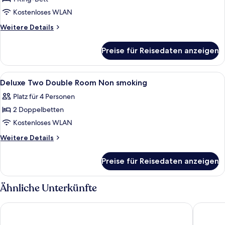
Deluxe
Smoking
King
Kostenloses WLAN
Room
Weitere
Weitere Details
Non
Details
für
smoking
Preise für Reisedaten anzeigen
Deluxe
anzeigen
King
Room
Alle
Dusche, Designer-Toilettenartikel, H
1
Non
Deluxe Two Double Room Non smoking
Fotos
smoking
Platz für 4 Personen
für
2 Doppelbetten
Deluxe
Two
Kostenloses WLAN
Double
Weitere
Weitere Details
Room
Details
für
Non
Preise für Reisedaten anzeigen
Deluxe
smoking
Two
anzeigen
Double
Ähnliche Unterkünfte
Room
Non
Flamingo Las Vegas Hotel & Casino
Planet H
smoking