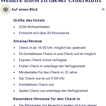
Weitere Infos zu dieser Unterkunft
Bewertungen von anderen Reisenden. Die öffentlichen Verkehrsmittel
sind nur einen kurzen Fußmarsch entfernt: Zur Station Harrah’s & The
Auf einen Blick
LINQ sind es 6 Minuten und zur Station Flamingo - Caesars Palace
Monorail 8 Minuten.
Größe des Hotels
2236 Wohneinheiten
Erstreckt sich über 20 Stockwerke
Anreise/Abreise
Check-in ab: 16:00 Uhr, möglich bis: jederzeit
Ein kontaktloser Check-in und Check-out ist möglich
Express-Check-in/out verfügbar
Früher Check-in unterliegt der Verfügbarkeit
Mindestalter für den Check-in: 21 Jahre
Der Check-out ist um 11:00 Uhr
Kontaktloser Check-out
Später Check-out unterliegt der Verfügbarkeit
Besondere Hinweise für den Check-in
Die Mitarbeiter der Rezeption heißen dich bei deiner