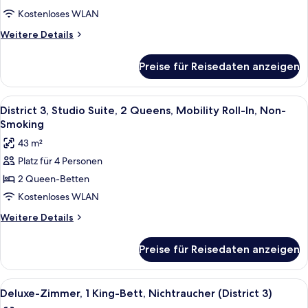
Betten,
Kostenloses WLAN
Nichtraucher
Weitere
Weitere Details
(District
Details
für
3
Preise für Reisedaten anzeigen
Deluxe-
Dlx
Zimmer,
Poolside
2 Queen-
Alle
Ein Hotelzimmer mit zwei Betten, ein
6
Cabana)
Betten,
District 3, Studio Suite, 2 Queens, Mobility Roll-In, Non-
Fotos
Nichtraucher
anzeigen
Smoking
(District
für
43 m²
3
District
Dlx
Platz für 4 Personen
3,
Poolside
2 Queen-Betten
Studio
Cabana)
Suite,
Kostenloses WLAN
2
Weitere
Weitere Details
Queens,
Details
für
Mobility
Preise für Reisedaten anzeigen
District
Roll-
3,
In,
Studio
Alle
Ein modernes Hotelzimmer mit einem gr
7
Non-
Suite,
Deluxe-Zimmer, 1 King-Bett, Nichtraucher (District 3)
Fotos
2