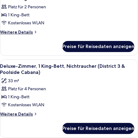
Fotos
Nichtraucher,
Platz für 2 Personen
Poolblick
für
1 King-Bett
Deluxe
King
Kostenloses WLAN
Room
Weitere
Weitere Details
Pool
Details
für
View
Preise für Reisedaten anzeigen
Deluxe
anzeigen
King
Room
Alle
Ein modernes Hotelzimmer mit einem gr
9
Pool
Deluxe-Zimmer, 1 King-Bett, Nichtraucher (District 3 &
Fotos
View
Poolside Cabana)
für
33 m²
Deluxe-
Platz für 4 Personen
Zimmer,
1 King-Bett
1 King-
Bett,
Kostenloses WLAN
Nichtraucher
Weitere
Weitere Details
(District
Details
für
3
Preise für Reisedaten anzeigen
Deluxe-
&
Zimmer,