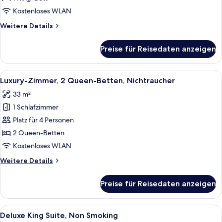
1 King-
Kostenloses WLAN
Bett,
Weitere
Weitere Details
Nichtraucher
Details
anzeigen
für
Preise für Reisedaten anzeigen
Luxury-
Zimmer,
1 King-
Alle
Ein Hotelzimmer mit zwei Betten, ein
6
Bett,
Luxury-Zimmer, 2 Queen-Betten, Nichtraucher
Fotos
Nichtraucher
33 m²
für
1 Schlafzimmer
Luxury-
Zimmer,
Platz für 4 Personen
2 Queen-
2 Queen-Betten
Betten,
Kostenloses WLAN
Nichtraucher
Weitere
Weitere Details
anzeigen
Details
für
Preise für Reisedaten anzeigen
Luxury-
Zimmer,
2 Queen-
Alle
Ein modernes Hotelzimmer mit grauem
7
Betten,
Deluxe King Suite, Non Smoking
Fotos