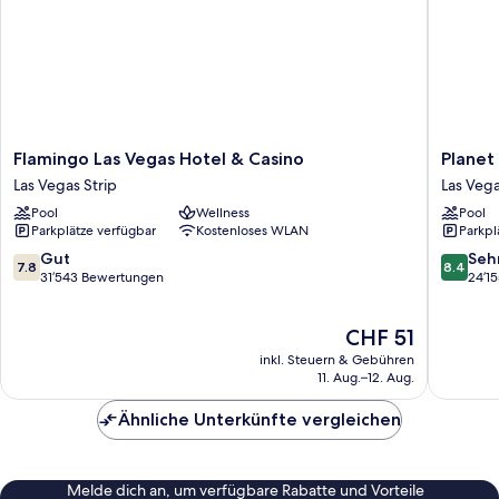
Flamingo
Planet
Flamingo Las Vegas Hotel & Casino
Planet
Las
Hollywo
Las Vegas Strip
Las Vega
Vegas
Resort
Pool
Wellness
Pool
Hotel
&
Parkplätze verfügbar
Kostenloses WLAN
Parkpl
&
Casino
Casino
Las
7.8
8.4
Gut
Seh
7.8
8.4
Las
Vegas
von
von
31’543 Bewertungen
24’1
Vegas
Strip
10,
10,
Strip
Gut,
Sehr
Der
CHF 51
31’543
gut,
Preis
Bewertungen
24’155
inkl. Steuern & Gebühren
beträgt
Bewert
11. Aug.–12. Aug.
CHF 51
Ähnliche Unterkünfte vergleichen
Melde dich an, um verfügbare Rabatte und Vorteile