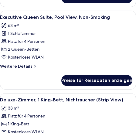
Queen
Suite,
Alle
Ein modernes Hotelzimmer mit Sofa, e
7
Non-
Executive Queen Suite, Pool View, Non-Smoking
Fotos
Smoking
63 m²
für
1 Schlafzimmer
Executive
Queen
Platz für 4 Personen
Suite,
2 Queen-Betten
Pool
Kostenloses WLAN
View,
Weitere
Weitere Details
Non-
Details
Smoking
für
Preise für Reisedaten anzeigen
Executive
anzeigen
Queen
Suite,
Alle
Ein Hotelzimmer mit einem großen Bett
8
Pool
Deluxe-Zimmer, 1 King-Bett, Nichtraucher (Strip View)
Fotos
View,
33 m²
Non-
für
Smoking
Platz für 4 Personen
Deluxe-
Zimmer,
1 King-Bett
1 King-
Kostenloses WLAN