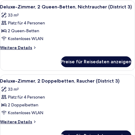
2 Doppelbetten,
Alle
Ein Hotelzimmer mit zwei Betten, ein
5
Nichtraucher
Deluxe-Zimmer, 2 Queen-Betten, Nichtraucher (District 3)
Fotos
(District
33 m²
3)
für
Platz für 4 Personen
Deluxe-
Zimmer,
2 Queen-Betten
2 Queen-
Kostenloses WLAN
Betten,
Weitere
Weitere Details
Nichtraucher
Details
(District
für
Preise für Reisedaten anzeigen
Deluxe-
3)
Zimmer,
anzeigen
2 Queen-
Alle
Ein Hotelzimmer mit zwei Betten, ein
5
Betten,
Deluxe-Zimmer, 2 Doppelbetten, Raucher (District 3)
Fotos
Nichtraucher
33 m²
(District
für
3)
Platz für 4 Personen
Deluxe-
Zimmer,
2 Doppelbetten
2 Doppelbetten,
Kostenloses WLAN
Raucher
Weitere
Weitere Details
(District
Details
3)
für