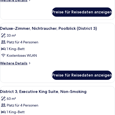
Weitere Details
(District
Details
3)
für
Preise für Reisedaten anzeigen
Deluxe-
anzeigen
Zimmer,
Nichtraucher,
Alle
Ein modernes Hotelzimmer mit einem gr
6
Stadtblick
Deluxe-Zimmer, Nichtraucher, Poolblick (District 3)
Fotos
(District
33 m²
3)
für
Platz für 4 Personen
Deluxe-
Zimmer,
1 King-Bett
Nichtraucher,
Kostenloses WLAN
Poolblick
Weitere
Weitere Details
(District
Details
3)
für
Preise für Reisedaten anzeigen
Deluxe-
anzeigen
Zimmer,
Nichtraucher,
Alle
Ein Hotelzimmer mit einem großen Bett
6
Poolblick
District 3, Executive King Suite, Non-Smoking
Fotos
(District
63 m²
3)
für
Platz für 4 Personen
District
3,
1 King-Bett