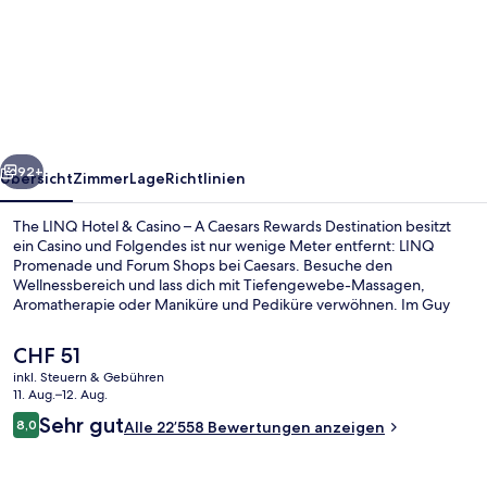
LINQ
Hotel
&
Casino
–
rück
Weiter
A
92+
Übersicht
Zimmer
Lage
Richtlinien
Caesars
The LINQ Hotel & Casino – A Caesars Rewards Destination besitzt
Rewards
ein Casino und Folgendes ist nur wenige Meter entfernt: LINQ
Promenade und Forum Shops bei Caesars. Besuche den
Destination
Wellnessbereich und lass dich mit Tiefengewebe-Massagen,
Aromatherapie oder Maniküre und Pediküre verwöhnen. Im Guy
Fieri's Vegas Kitchen, einem der 4 Restaurants, wird zum Frühstück,
Mittagessen und Abendessen amerikanische Küche serviert.
Der
CHF 51
Weitere Highlights sind 4 Bars/Lounges, ein Fitnessbereich (rund
aktuelle
inkl. Steuern & Gebühren
um die Uhr geöffnet) und ein Dampfbad. Die zentrale Lage und die
Preis
11. Aug.–12. Aug.
Möglichkeiten zum Sightseeing erhalten tolle Bewertungen von
Außenpool (je nach Saison geöffnet)
beträgt
Bewertungen
anderen Reisenden. Die öffentlichen Verkehrsmittel sind nur einen
Sehr gut
8,0
Alle 22’558 Bewertungen anzeigen
CHF 51.
8,0 von 10.
kurzen Fußmarsch entfernt: Zur Station Harrah’s & The LINQ sind es
6 Minuten und zur Station Flamingo - Caesars Palace Monorail 8
Minuten.