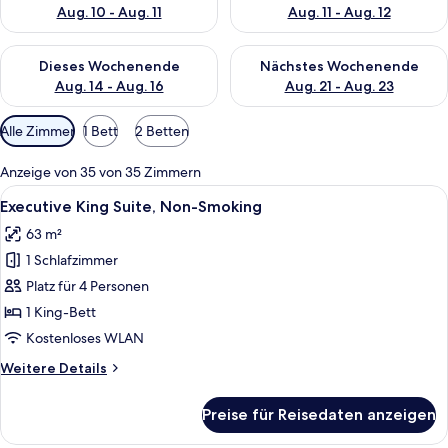
Aug. 10 - Aug. 11
Aug. 11 - Aug. 12
Überprüfe die Verfügbarkeit für dieses Wochenende, Aug. 14 -
Überprüfe die Verfügbarkeit f
Dieses Wochenende
Nächstes Wochenende
Aug. 14 - Aug. 16
Aug. 21 - Aug. 23
Verfügbare
Alle Zimmer
1 Bett
2 Betten
Filter
für
Anzeige von 35 von 35 Zimmern
Zimmer
Alle
Ein modernes Hotelzimmer mit Sofa, e
7
Executive King Suite, Non-Smoking
Fotos
63 m²
für
1 Schlafzimmer
Executive
King
Platz für 4 Personen
Suite,
1 King-Bett
Non-
Kostenloses WLAN
Smoking
Weitere
Weitere Details
anzeigen
Details
für
Preise für Reisedaten anzeigen
Executive
King