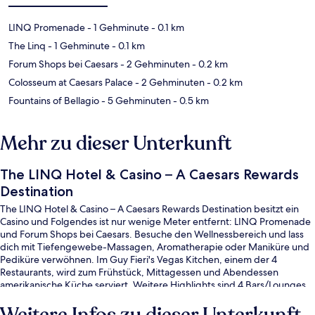
LINQ Promenade
- 1 Gehminute
- 0.1 km
The Linq
- 1 Gehminute
- 0.1 km
Forum Shops bei Caesars
- 2 Gehminuten
- 0.2 km
Colosseum at Caesars Palace
- 2 Gehminuten
- 0.2 km
Fountains of Bellagio
- 5 Gehminuten
- 0.5 km
Mehr zu dieser Unterkunft
The LINQ Hotel & Casino – A Caesars Rewards
Destination
The LINQ Hotel & Casino – A Caesars Rewards Destination besitzt ein
Casino und Folgendes ist nur wenige Meter entfernt: LINQ Promenade
und Forum Shops bei Caesars. Besuche den Wellnessbereich und lass
dich mit Tiefengewebe-Massagen, Aromatherapie oder Maniküre und
Pediküre verwöhnen. Im Guy Fieri's Vegas Kitchen, einem der 4
Restaurants, wird zum Frühstück, Mittagessen und Abendessen
amerikanische Küche serviert. Weitere Highlights sind 4 Bars/Lounges,
ein Fitnessbereich (rund um die Uhr geöffnet) und ein Dampfbad. Die
zentrale Lage und die Möglichkeiten zum Sightseeing erhalten tolle