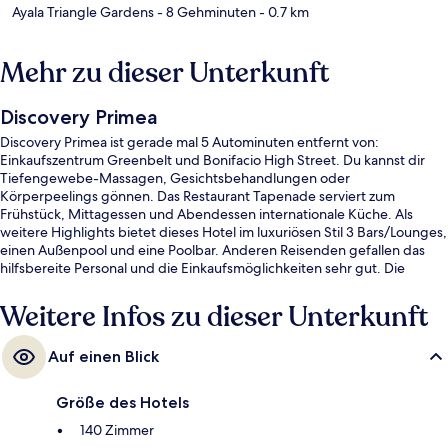
Ayala Triangle Gardens
- 8 Gehminuten
- 0.7 km
Mehr zu dieser Unterkunft
Discovery Primea
Discovery Primea ist gerade mal 5 Autominuten entfernt von:
Einkaufszentrum Greenbelt und Bonifacio High Street. Du kannst dir
Tiefengewebe-Massagen, Gesichtsbehandlungen oder
Körperpeelings gönnen. Das Restaurant Tapenade serviert zum
Frühstück, Mittagessen und Abendessen internationale Küche. Als
weitere Highlights bietet dieses Hotel im luxuriösen Stil 3 Bars/Lounges,
einen Außenpool und eine Poolbar. Anderen Reisenden gefallen das
hilfsbereite Personal und die Einkaufsmöglichkeiten sehr gut. Die
öffentlichen Verkehrsmittel sind ganz in der Nähe: Zur U-Bahn (S-Bahn-
Station Buendia) sind es nur 15 Gehminuten.
Weitere Infos zu dieser Unterkunft
Auf einen Blick
Größe des Hotels
140 Zimmer