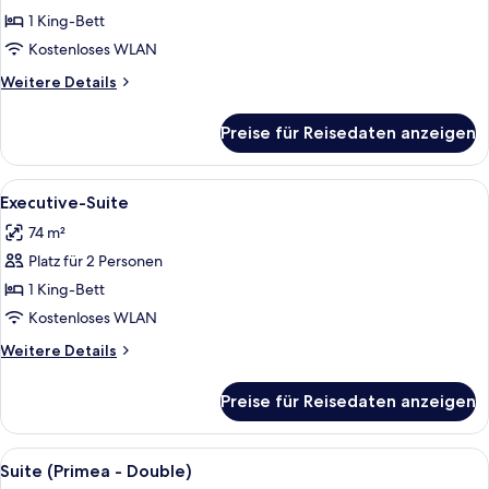
Suite
1 King-Bett
anzeigen
Kostenloses WLAN
Weitere
Weitere Details
Details
für
Preise für Reisedaten anzeigen
Business-
Suite
Alle
Ein Hotelzimmer mit einem großen Bett
7
Executive-Suite
Fotos
74 m²
für
Platz für 2 Personen
Executive-
Suite
1 King-Bett
anzeigen
Kostenloses WLAN
Weitere
Weitere Details
Details
für
Preise für Reisedaten anzeigen
Executive-
Suite
Alle
Ein Hotelzimmer mit einem großen Bett
4
Suite (Primea - Double)
Fotos