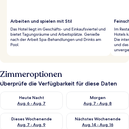
Arbeiten und spielen mit Stil
Feinsc
Das Hotel liegt im Geschäfts- und Einkaufsviertel und
Im Resta
bietet Tagungsräume und Arbeitsplätze. Genieße
Hotels k
nach der Arbeit Spa-Behandlungen und Drinks am
Die inte
Pool.
und das
unverges
Zimmeroptionen
Überprüfe die Verfügbarkeit für diese Daten
Überprüfe die Verfügbarkeit für heute Nacht, Aug. 6 - Aug. 7.
Überprüfe die Verfügbarkeit f
Heute Nacht
Morgen
Aug. 6 - Aug. 7
Aug. 7 - Aug. 8
Überprüfe die Verfügbarkeit für dieses Wochenende, Aug. 7 - 
Überprüfe die Verfügbarkeit f
Dieses Wochenende
Nächstes Wochenende
Aug. 7 - Aug. 9
Aug. 14 - Aug. 16