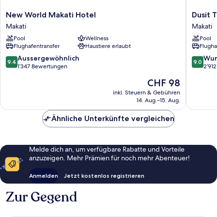
New
Dusit
New World Makati Hotel
Dusit 
World
Thani
Makati
Makati
Makati
Manila
Pool
Wellness
Pool
Hotel
Makati
Flughafentransfer
Haustiere erlaubt
Flugha
Makati
9.4
9.0
Aussergewöhnlich
Wun
9.4
9.0
von
von
1’347 Bewertungen
2’91
10,
10,
Der
CHF 98
Aussergewöhnlich,
Wunder
Preis
1’347
2’912
inkl. Steuern & Gebühren
beträgt
14. Aug.–15. Aug.
Bewertungen
Bewert
CHF 98
Ähnliche Unterkünfte vergleichen
Melde dich an, um verfügbare Rabatte und Vorteile
anzuzeigen. Mehr Prämien für noch mehr Abenteuer!
Anmelden
Jetzt kostenlos registrieren
Zur Gegend