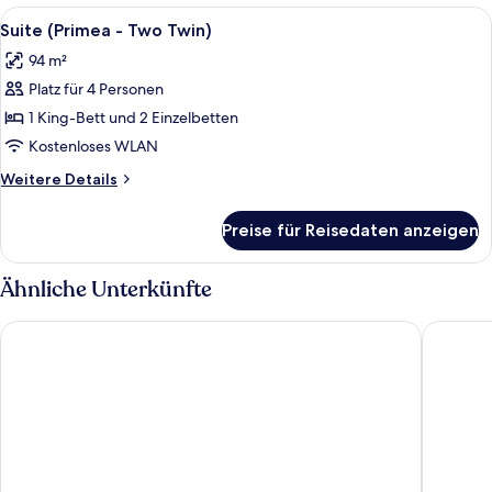
-
Alle
Ein Hotelzimmer mit einem großen Bett
4
King)
Suite (Primea - Two Twin)
Fotos
94 m²
für
Platz für 4 Personen
Suite
(Primea
1 King-Bett und 2 Einzelbetten
-
Kostenloses WLAN
Two
Weitere
Weitere Details
Twin)
Details
anzeigen
für
Preise für Reisedaten anzeigen
Suite
(Primea
-
Ähnliche Unterkünfte
Two
Twin)
New World Makati Hotel
Dusit Th