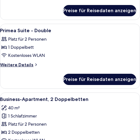
King
Details
für
anzeigen
Preise für Reisedaten anzeigen
Business
Flat
-
Alle
Ein Hotelzimmer mit zwei Betten, ein
12
King
Primea Suite - Double
Fotos
Platz für 2 Personen
für
1 Doppelbett
Primea
Suite
Kostenloses WLAN
-
Weitere
Weitere Details
Double
Details
für
anzeigen
Preise für Reisedaten anzeigen
Primea
Suite
-
Alle
Minibar, Zimmersafe, Schreibtisch, la
5
Double
Business-Apartment, 2 Doppelbetten
Fotos
40 m²
für
1 Schlafzimmer
Business-
Apartment,
Platz für 2 Personen
2 Doppelbetten
2 Doppelbetten
anzeigen