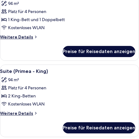
94 m²
für
Platz für 4 Personen
Suite
(Primea
1 King-Bett und 1 Doppelbett
-
Kostenloses WLAN
Double)
Weitere
Weitere Details
anzeigen
Details
für
Preise für Reisedaten anzeigen
Suite
(Primea
-
Alle
Minibar, Zimmersafe, Schreibtisch, la
7
Double)
Suite (Primea - King)
Fotos
94 m²
für
Platz für 4 Personen
Suite
(Primea
2 King-Betten
-
Kostenloses WLAN
King)
Weitere
Weitere Details
anzeigen
Details
für
Preise für Reisedaten anzeigen
Suite
(Primea