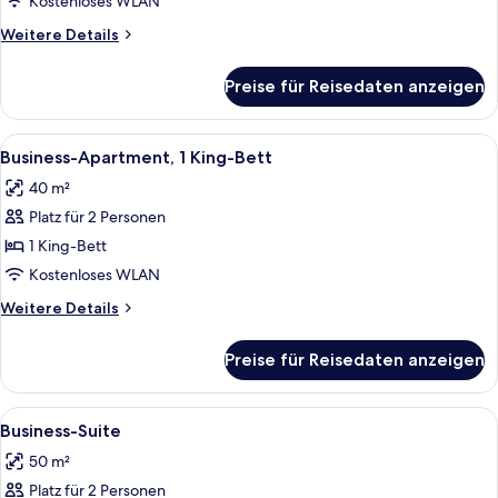
Kostenloses WLAN
Weitere
Weitere Details
Details
für
Preise für Reisedaten anzeigen
Business-
Apartment,
2 Doppelbetten
Alle
Ein Hotelzimmer mit einem großen Bet
5
Business-Apartment, 1 King-Bett
Fotos
40 m²
für
Platz für 2 Personen
Business-
Apartment,
1 King-Bett
1 King-
Kostenloses WLAN
Bett
Weitere
Weitere Details
anzeigen
Details
für
Preise für Reisedaten anzeigen
Business-
Apartment,
1 King-
Alle
Business-Suite
8
Bett
Business-Suite
Fotos
50 m²
für
Platz für 2 Personen
Business-