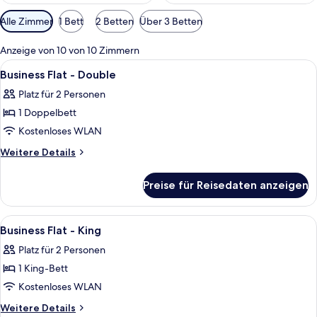
Verfügbare
Alle Zimmer
1 Bett
2 Betten
Über 3 Betten
Filter
für
Anzeige von 10 von 10 Zimmern
Zimmer
Alle
Eine Hotellobby mit einer Rezeption, e
7
Business Flat - Double
Fotos
Platz für 2 Personen
für
1 Doppelbett
Business
Flat
Kostenloses WLAN
-
Weitere
Weitere Details
Double
Details
für
anzeigen
Preise für Reisedaten anzeigen
Business
Flat
-
Alle
Ein Hotelzimmer mit einem großen Bet
6
Double
Business Flat - King
Fotos
Platz für 2 Personen
für
1 King-Bett
Business
Flat
Kostenloses WLAN
-
Weitere
Weitere Details