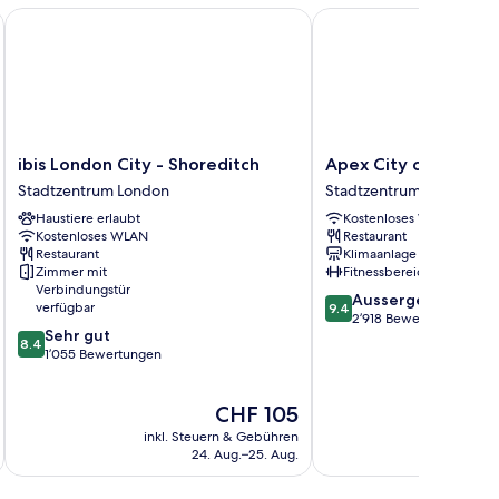
ibis London City - Shoreditch
Apex City of London H
ibis
Apex
ibis London City - Shoreditch
Apex City of London
London
City
Stadtzentrum London
Stadtzentrum London
City
of
Haustiere erlaubt
Kostenloses WLAN
-
London
Kostenloses WLAN
Restaurant
Shoreditch
Hotel
Restaurant
Klimaanlage
Stadtzentrum
Stadtzentrum
Zimmer mit
Fitnessbereich
London
London
Verbindungstür
9.4
Aussergewöhnlich
verfügbar
9.4
von
2’918 Bewertungen
8.4
Sehr gut
10,
8.4
von
1’055 Bewertungen
Aussergewöhnlich,
10,
2’918
Sehr
Bewertungen
Der
CHF 105
gut,
Preis
1’055
inkl. Steuern & Gebühren
inkl. S
beträgt
Bewertungen
24. Aug.–25. Aug.
CHF 105