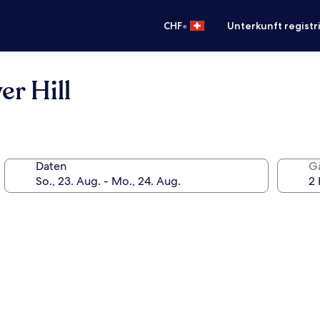
•
CHF
Unterkunft registr
r Hill
Daten
G