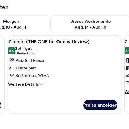
aten
 - Aug. 10.
 Verfügbarkeit für morgen, Aug. 10 - Aug. 11.
Überprüfe die Verfügbarkeit für dies
Morgen
Dieses Wochenende
g. 10 - Aug. 11
Aug. 14 - Aug. 16
ßen Bett, zwei Wandlampen und Blick auf die Stadt durch das Fenster.
Alle
Ein Hotelzimmer mit einem großen Bett
Al
9
Zimmer (THE ONE for One with view)
Z
Fotos
F
Sehr gut
für
8.0
f
8.
8.0 von 10
(1
1 Bewertung
Zimmer
Z
Bewertung)
Platz für 1 Person
(THE
(
1 Einzelbett
ONE
O
Kostenloses WLAN
for
w
Weitere
One
Weitere Details
v
Details
with
a
We
We
für
De
view)
Zimmer
fü
anzeigen
(THE
n
Preise anzeigen
Z
ONE
(T
for
O
One
wi
with
vi