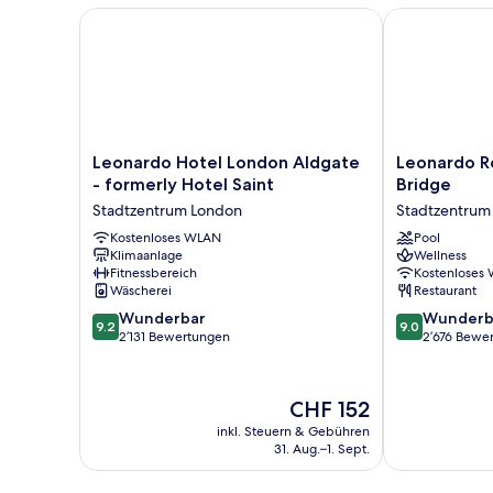
Leonardo Hotel London Aldgate - formerly Hotel Sa
Leonardo Roy
Leonardo
Leonardo
Leonardo Hotel London Aldgate
Leonardo R
Hotel
Royal
- formerly Hotel Saint
Bridge
London
London
Stadtzentrum London
Stadtzentrum
Aldgate
Tower
-
Kostenloses WLAN
Bridge
Pool
Klimaanlage
Wellness
formerly
Stadtzentrum
Fitnessbereich
Kostenloses
Hotel
London
Wäscherei
Restaurant
Saint
9.2
9.0
Stadtzentrum
Wunderbar
Wunderb
9.2
9.0
von
von
London
2’131 Bewertungen
2’676 Bewe
10,
10,
Wunderbar,
Wunderbar,
2’131
2’676
Der
CHF 152
Bewertungen
Bewertungen
Preis
inkl. Steuern & Gebühren
beträgt
31. Aug.–1. Sept.
CHF 152