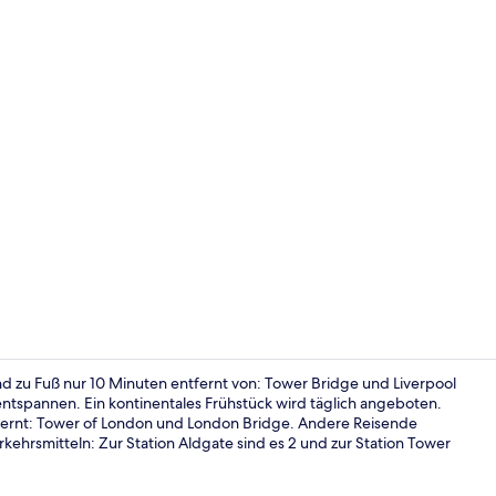
Bar (in der 
d zu Fuß nur 10 Minuten entfernt von: Tower Bridge und Liverpool
entspannen. Ein kontinentales Frühstück wird täglich angeboten.
fernt: Tower of London und London Bridge. Andere Reisende
Eingangsber
kehrsmitteln: Zur Station Aldgate sind es 2 und zur Station Tower