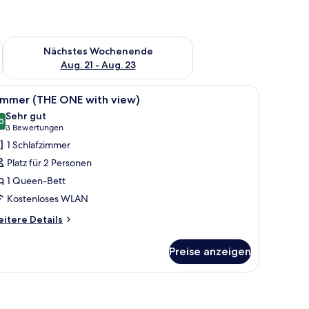
es Wochenende, Aug. 14 - Aug. 16.
Überprüfe die Verfügbarkeit für nächstes Wochenende, Aug. 2
Nächstes Wochenende
Aug. 21 - Aug. 23
, zwei Nachttischlampen, einem kleinen Tisch und Blick auf die Stadt durch 
le
Ein Hotelzimmer mit einem großen Bett, zwei N
6
immer (THE ONE with view)
otos
Sehr gut
ür
0
8.0 von 10
(3
3 Bewertungen
immer
Bewertungen)
1 Schlafzimmer
THE
Platz für 2 Personen
NE
1 Queen-Bett
ith
Kostenloses WLAN
iew)
nzeigen
itere
itere Details
tails
r
Preise anzeigen
immer
HE
NE
th
ew)