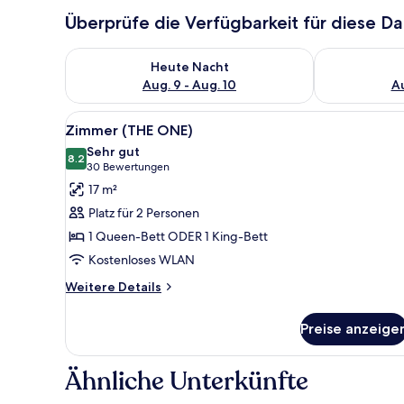
Überprüfe die Verfügbarkeit für diese D
Überprüfe die Verfügbarkeit für heute Nacht, Aug. 9
Überprüfe die
Heute Nacht
Aug. 9 - Aug. 10
Au
Alle
Ein Hotelzimmer mit einem gro
7
Zimmer (THE ONE)
Fotos
Sehr gut
für
8.2
8.2 von 10
(30
30 Bewertungen
Zimmer
Bewertungen)
17 m²
(THE
Platz für 2 Personen
ONE)
1 Queen-Bett ODER 1 King-Bett
anzeigen
Kostenloses WLAN
Weitere
Weitere Details
Details
für
Preise anzeige
Zimmer
(THE
ONE)
Ähnliche Unterkünfte