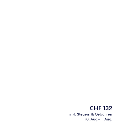
Unterkunft)
Tägliches kontinentales Frühstück g
Der
CHF 132
aktuelle
inkl. Steuern & Gebühren
Preis
10. Aug.–11. Aug.
eich
Bettwäsche aus ägyptischer Baumwol
beträgt
CHF 132.