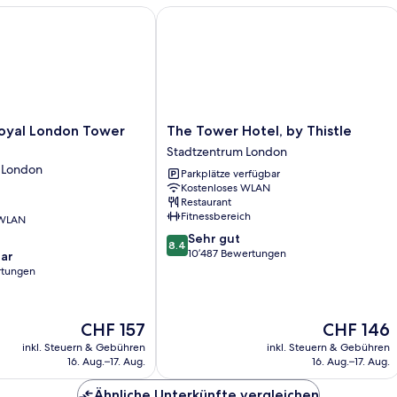
view)
int
al London Tower Bridge
The Tower Hotel, by Thistle
The
oyal London Tower
The Tower Hotel, by Thistle
Tower
Stadtzentrum London
Hotel,
 London
Parkplätze verfügbar
by
Kostenloses WLAN
Thistle
Restaurant
Stadtzentrum
Fitnessbereich
 WLAN
London
8.4
Sehr gut
8.4
von
10’487 Bewertungen
ar
10,
rtungen
Sehr
gut,
10’487
Der
Der
CHF 157
CHF 146
Bewertungen
Preis
Preis
inkl. Steuern & Gebühren
inkl. Steuern & Gebühren
beträgt
beträgt
16. Aug.–17. Aug.
16. Aug.–17. Aug.
CHF 157
CHF 146
Ähnliche Unterkünfte vergleichen