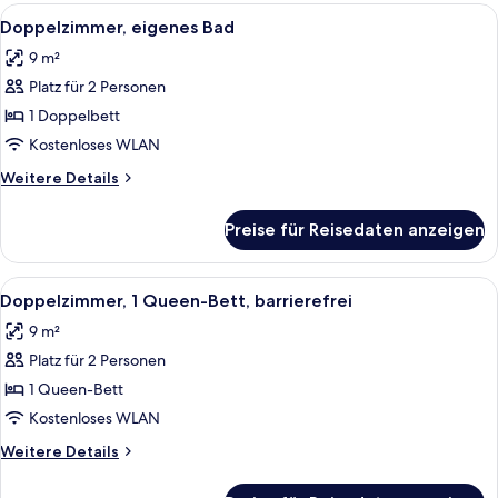
Alle
Ein modernes Hotelzimmer mit einem B
9
Doppelzimmer, eigenes Bad
Fotos
9 m²
für
Platz für 2 Personen
Doppelzimmer,
eigenes
1 Doppelbett
Bad
Kostenloses WLAN
anzeigen
Weitere
Weitere Details
Details
für
Preise für Reisedaten anzeigen
Doppelzimmer,
eigenes
Bad
Alle
Ein ordentlich bezogenes Bett mit zwei
4
Doppelzimmer, 1 Queen-Bett, barrierefrei
Fotos
9 m²
für
Platz für 2 Personen
Doppelzimmer,
1
1 Queen-Bett
Queen-
Kostenloses WLAN
Bett,
Weitere
Weitere Details
barrierefrei
Details
anzeigen
für