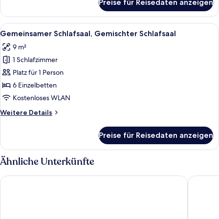
Preise für Reisedaten anzeigen
Doppelzimmer,
1
Queen-
Alle
Reihe von Etagenbetten in einem Ra
1
Bett,
Gemeinsamer Schlafsaal, Gemischter Schlafsaal
Fotos
barrierefrei
9 m²
für
1 Schlafzimmer
Gemeinsamer
Schlafsaal,
Platz für 1 Person
Gemischter
6 Einzelbetten
Schlafsaal
Kostenloses WLAN
anzeigen
Weitere
Weitere Details
Details
für
Preise für Reisedaten anzeigen
Gemeinsamer
Schlafsaal,
Gemischter
Ähnliche Unterkünfte
Schlafsaal
Q4 Hotel & Hostel
Capital 