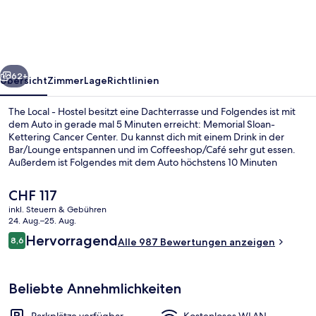
Hostel
rück
Weiter
62+
Übersicht
Zimmer
Lage
Richtlinien
The Local - Hostel besitzt eine Dachterrasse und Folgendes ist mit
dem Auto in gerade mal 5 Minuten erreicht: Memorial Sloan-
Kettering Cancer Center. Du kannst dich mit einem Drink in der
Bar/Lounge entspannen und im Coffeeshop/Café sehr gut essen.
Außerdem ist Folgendes mit dem Auto höchstens 10 Minuten
entfernt: Grand Central Terminal und 5th Avenue. Andere Reisende
haben viel Gutes über das hilfsbereite Personal zu berichten. Die
Der
CHF 117
Unterkunft ist nur einen kurzen Fußmarsch von den öffentlichen
aktuelle
inkl. Steuern & Gebühren
Verkehrsmitteln entfernt: Zur U-Bahn läuft man 3 Minuten (U-Bahn-
Preis
24. Aug.–25. Aug.
Station 23rd St. - Ely Av.) bzw. 7 Minuten (U-Bahn-Station 45th Rd. -
Daunenbettdecken, Bügeleisen/Bügel
beträgt
Bewertungen
Court House Sq.).
Hervorragend
8,6
Alle 987 Bewertungen anzeigen
CHF 117.
8,6 von 10.
Beliebte Annehmlichkeiten