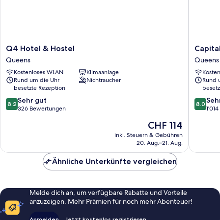
Q4
Capital
Q4 Hotel & Hostel
Capita
Hotel
Hotel
Queens
Queens
&
Queens
Kostenloses WLAN
Klimaanlage
Koste
Hostel
Rund um die Uhr
Nichtraucher
Rund 
Queens
besetzte Rezeption
besetz
8.2
8.0
Sehr gut
Seh
8.2
8.0
von
von
326 Bewertungen
1’01
10,
10,
Der
CHF 114
Sehr
Sehr
Preis
gut,
gut,
inkl. Steuern & Gebühren
beträgt
20. Aug.–21. Aug.
326
1’014
CHF 114
Bewertungen
Bewert
Ähnliche Unterkünfte vergleichen
Melde dich an, um verfügbare Rabatte und Vorteile
anzuzeigen. Mehr Prämien für noch mehr Abenteuer!
Anmelden
Jetzt kostenlos registrieren