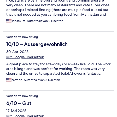
nice, staffs are very helpful and rooms and common area are
very clean. There are not many restaurants and cafe super close
or perhaps I missed finding (there are multiple food trucks) but
that is not needed as you can bring food from Manhattan and
Jackson Heights (train at 6 min walk from the hostel), store in the
Tabassum, Aufenthalt von 2 Nächten
fridge and heat up. Some people smoked on the rooftop 1
evening during the music event is when I had to leave the
rooftop because I can't stand smoke. Otherwise everything was
Verifizierte Bewertung
nice and I hope to book again.
10/10 – Aussergewöhnlich
30. Apr. 2026
Mit Google übersetzen
A great place to stay for a few days or a week like I did. The work
area is large and was perfect for working. The room was very
clean and the en-suite separated toilet/shower is fantastic.
carmen, Aufenthalt von 3 Nächten
Verifizierte Bewertung
6/10 – Gut
17. Mai 2026
Mit Google übersetzen