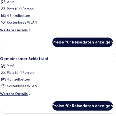
9 m²
für
Platz für 1 Person
Gemeinsamer
Schlafsaal
4 Einzelbetten
anzeigen
Kostenloses WLAN
Weitere
Weitere Details
Details
für
Preise für Reisedaten anzeigen
Gemeinsamer
Schlafsaal
Alle
Ein Schlafsaalzimmer mit Etagenbette
17
Gemeinsamer Schlafsaal
Fotos
9 m²
für
Platz für 1 Person
Gemeinsamer
Schlafsaal
4 Einzelbetten
anzeigen
Kostenloses WLAN
Weitere
Weitere Details
Details
für
Preise für Reisedaten anzeigen
Gemeinsamer
Schlafsaal