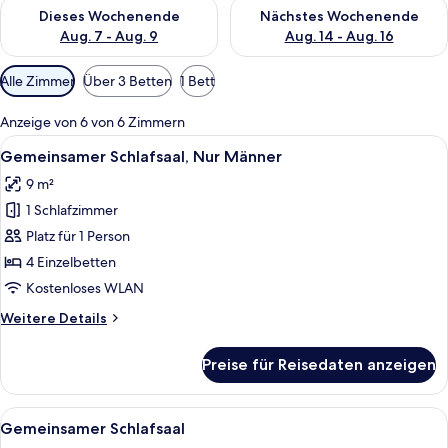
Überprüfe die Verfügbarkeit für dieses Wochenende, Aug. 7 - 
Überprüfe die Verfügbarkeit f
Dieses Wochenende
Nächstes Wochenende
Aug. 7 - Aug. 9
Aug. 14 - Aug. 16
Verfügbare
Alle Zimmer
Über 3 Betten
1 Bett
Filter
für
Anzeige von 6 von 6 Zimmern
Zimmer
Alle
Reihe von Etagenbetten in einem Ra
12
Gemeinsamer Schlafsaal, Nur Männer
Fotos
9 m²
für
1 Schlafzimmer
Gemeinsamer
Schlafsaal,
Platz für 1 Person
Nur
4 Einzelbetten
Männer
Kostenloses WLAN
anzeigen
Weitere
Weitere Details
Details
für
Preise für Reisedaten anzeigen
Gemeinsamer
Schlafsaal,
Nur
Alle
Ein Schlafsaalzimmer mit Etagenbette
16
Männer
Gemeinsamer Schlafsaal
Fotos