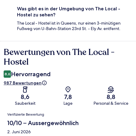
Was gibt es in der Umgebung von The Local -
Hostel zu sehen?
The Local - Hostel ist in Queens, nur einen 3-minütigen
Fußweg von U-Bahn-Station 23rd St. - Ely Av. entfernt.
Bewertungen von The Local -
Bewertungen
Hostel
Hervorragend
8,6
987 Bewertungen
8,6
7,8
8,8
Sauberkeit
Lage
Personal & Service
Bewertungen
Verifizierte Bewertung
10/10 – Aussergewöhnlich
2. Juni 2026