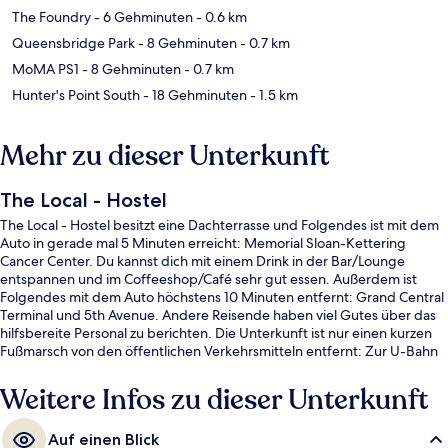
The Foundry
- 6 Gehminuten
- 0.6 km
Queensbridge Park
- 8 Gehminuten
- 0.7 km
MoMA PS1
- 8 Gehminuten
- 0.7 km
Hunter's Point South
- 18 Gehminuten
- 1.5 km
Mehr zu dieser Unterkunft
The Local - Hostel
The Local - Hostel besitzt eine Dachterrasse und Folgendes ist mit dem
Auto in gerade mal 5 Minuten erreicht: Memorial Sloan-Kettering
Cancer Center. Du kannst dich mit einem Drink in der Bar/Lounge
entspannen und im Coffeeshop/Café sehr gut essen. Außerdem ist
Folgendes mit dem Auto höchstens 10 Minuten entfernt: Grand Central
Terminal und 5th Avenue. Andere Reisende haben viel Gutes über das
hilfsbereite Personal zu berichten. Die Unterkunft ist nur einen kurzen
Fußmarsch von den öffentlichen Verkehrsmitteln entfernt: Zur U-Bahn
läuft man 3 Minuten (U-Bahn-Station 23rd St. - Ely Av.) bzw. 7 Minuten
(U-Bahn-Station 45th Rd. - Court House Sq.).
Weitere Infos zu dieser Unterkunft
Auf einen Blick