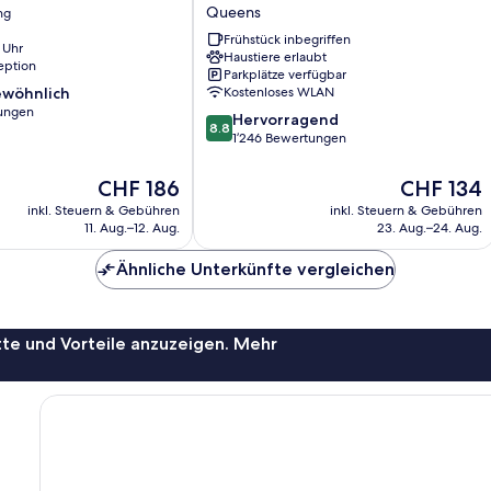
Queens
ng
New
York
Frühstück inbegriffen
 Uhr
Long
Haustiere erlaubt
eption
Parkplätze verfügbar
Island
wöhnlich
Kostenloses WLAN
City/Manhattan
ungen
View
8.8
Hervorragend
8.8
Queens
von
1’246 Bewertungen
lich,
10,
Hervorragend,
Der
Der
CHF 186
CHF 134
1’246
Preis
Preis
inkl. Steuern & Gebühren
inkl. Steuern & Gebühren
Bewertungen
beträgt
beträgt
11. Aug.–12. Aug.
23. Aug.–24. Aug.
CHF 186
CHF 134
Ähnliche Unterkünfte vergleichen
te und Vorteile anzuzeigen. Mehr