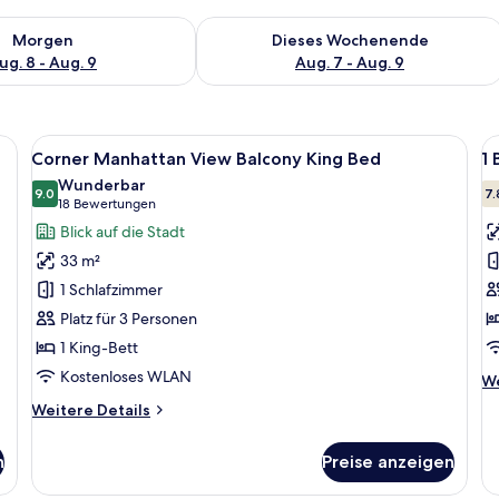
 - Aug. 8.
 Verfügbarkeit für morgen, Aug. 8 - Aug. 9.
Überprüfe die Verfügbarkeit für dies
Morgen
Dieses Wochenende
ug. 8 - Aug. 9
Aug. 7 - Aug. 9
ßen Bett, einem Schreibtisch und einem Stuhl.
Alle
Ein Hotelzimmer mit großem Fenster, 
Al
6
Corner Manhattan View Balcony King Bed
1
Fotos
F
Wunderbar
für
9.0
f
7.
9.0 von 10
(18
18 Bewertungen
Corner
1
Bewertungen)
Blick auf die Stadt
Manhattan
B
33 m²
View
K
1 Schlafzimmer
Balcony
o
Platz für 3 Personen
King
Q
1 King-Bett
Bed
a
anzeigen
Kostenloses WLAN
We
We
De
Weitere
Weitere Details
fü
Details
1
für
B
n
Preise anzeigen
Corner
Ki
Manhattan