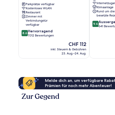
Internetzuga
Premier
Parkplätze verfügbar
Klimaanlage
Kostenloses WLAN
Collection
Rund um die
Restaurant
Queens
besetzte Rez
Zimmer mit
Verbindungstür
9.4
Ausserge
9.4
verfügbar
von
641 Bewert
8.6
10,
Hervorragend
8.6
von
Aussergewöhn
1’012 Bewertungen
10,
641
Der
CHF 112
Hervorragend,
Bewertungen
Preis
1’012
inkl. Steuern & Gebühren
beträgt
23. Aug.–24. Aug.
Bewertungen
CHF 112
Melde dich an, um verfügbare Rabat
Prämien für noch mehr Abenteuer!
Zur Gegend