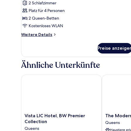
2 Schlafzimmer
Balkon,
Platz für 4 Personen
Stadtblick
2 Queen-Betten
anzeigen
Kostenloses WLAN
Weitere
Weitere Details
Details
für
Preise anzeige
Premium-
Suite,
2 Schlafzimmer,
Ähnliche Unterkünfte
Balkon,
Stadtblick
Vista LIC Hotel, BW Premier Collection
The Modernis
Vista
The
Vista LIC Hotel, BW Premier
The Modern
LIC
Modernist
Collection
Queens
Hotel,
Hotel
Queens
Haustiere erl
BW
Queens