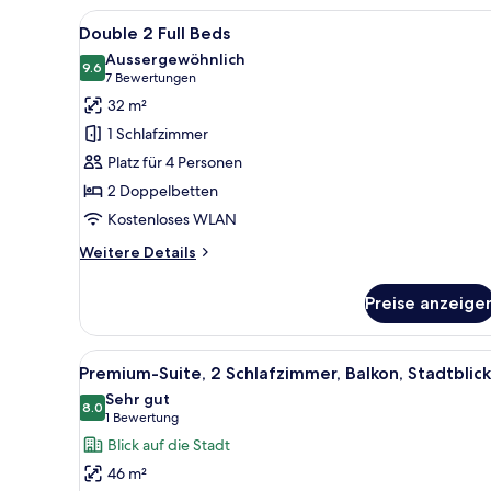
Tub
Alle
Ein Hotelzimmer mit zwei Bett
5
Double 2 Full Beds
Fotos
Aussergewöhnlich
für
9.6
9.6 von 10
(7
7 Bewertungen
Double
Bewertungen)
32 m²
2
1 Schlafzimmer
Full
Platz für 4 Personen
Beds
2 Doppelbetten
anzeigen
Kostenloses WLAN
Weitere
Weitere Details
Details
für
Preise anzeige
Double
2
Full
Alle
Ein Hotelzimmer mit großem Fe
5
Beds
Premium-Suite, 2 Schlafzimmer, Balkon, Stadtblick
Fotos
Sehr gut
für
8.0
8.0 von 10
(1
1 Bewertung
Premium-
Bewertung)
Blick auf die Stadt
Suite,
46 m²
2 Schlafzimmer,