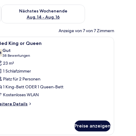
es Wochenende, Aug. 7 - Aug. 9.
Überprüfe die Verfügbarkeit für nächstes Wochenende, Aug. 1
Nächstes Wochenende
Aug. 14 - Aug. 16
Anzeige von 7 von 7 Zimmern
einem Bett, einem Sessel und einer Lampe.
le
Ein ordentlich bezogenes Bett mit weißen Le
5
 Bed King or Queen
otos
Gut
ür
8
7.8 von 10
(38
38 Bewertungen
Bewertungen)
23 m²
ed
1 Schlafzimmer
ing
Platz für 2 Personen
r
1 King-Bett ODER 1 Queen-Bett
ueen
Kostenloses WLAN
nzeigen
itere
itere Details
tails
r
ed
Preise anzeigen
ng