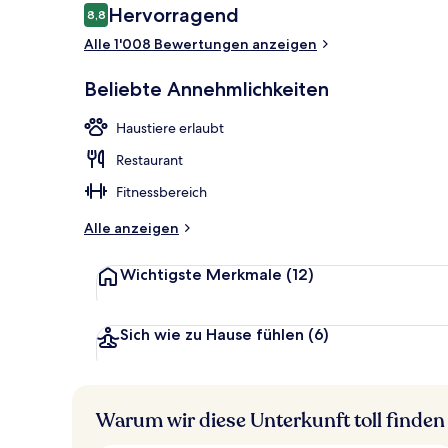
Bewertungen
Hervorragend
8,8
8,8 von 10.
Alle 1'008 Bewertungen anzeigen
Kamin
Beliebte Annehmlichkeiten
Haustiere erlaubt
Restaurant
Fitnessbereich
Alle anzeigen
Wichtigste Merkmale
(12)
Sich wie zu Hause fühlen
(6)
Warum wir diese Unterkunft toll finden