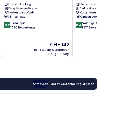
New
Frühstück inbegriffen
by
Haustiere erlaubt
Parkplätze verfügbar
Parkplätze verfügbar
York
Wyndham
Kostenloses WLAN
Kostenloses WLAN
Queens
Queens
Klimaanlage
Klimaanlage
Queens
8.2
8.4
Sehr gut
Sehr gut
8.2
8.4
von
von
1’780 Bewertungen
1’317 Bewertungen
10,
10,
Sehr
Sehr
gut,
gut,
Der
CHF 142
1’780
1’317
Preis
inkl. Steuern & Gebühren
inkl. S
Bewertungen
Bewertungen
beträgt
17. Aug.–18. Aug.
CHF 142
Anmelden
Jetzt kostenlos registrieren