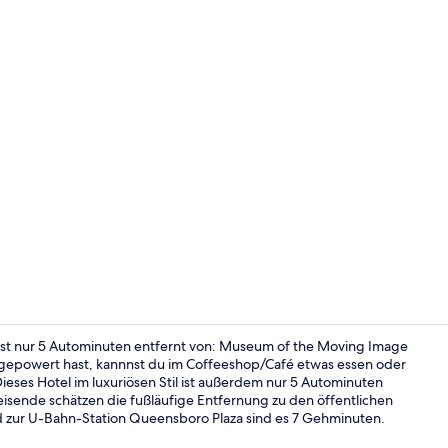
Influencer-V
ist nur 5 Autominuten entfernt von: Museum of the Moving Image
gepowert hast, kannnst du im Coffeeshop/Café etwas essen oder
eses Hotel im luxuriösen Stil ist außerdem nur 5 Autominuten
Speisen im F
ende schätzen die fußläufige Entfernung zu den öffentlichen
nd zur U-Bahn-Station Queensboro Plaza sind es 7 Gehminuten.