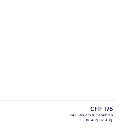
Bar (in der Unterkunft)
ideo, eingereicht von Jess Travel
Der
CHF 176
aktuelle
inkl. Steuern & Gebühren
Preis
16. Aug.–17. Aug.
reien
Eingangsbereich
beträgt
CHF 176.