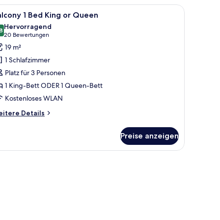
einem Bett, einem Sessel und einer Lampe.
le
Ein Hotelzimmer mit einem großen Bett, einem 
ueen
6
lcony 1 Bed King or Queen
otos
Hervorragend
ür
8
8.8 von 10
(20
20 Bewertungen
alcony
Bewertungen)
19 m²
1 Schlafzimmer
ed
Platz für 3 Personen
ing
1 King-Bett ODER 1 Queen-Bett
r
Kostenloses WLAN
ueen
nzeigen
itere
itere Details
tails
r
Preise anzeigen
lcony
ed
ng
ueen