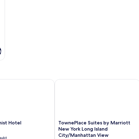
n
t Hotel
TownePlace Suites by Marriott New Y
TownePlace
ist Hotel
TownePlace Suites by Marriott
Suites
New York Long Island
by
City/Manhattan View
aubt
Marriott