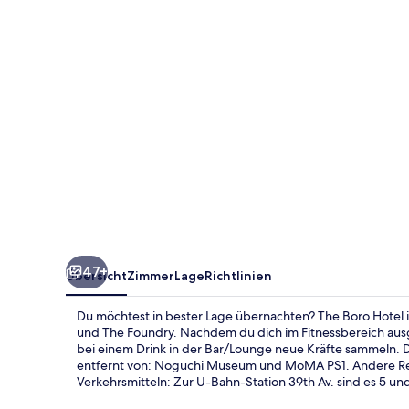
47+
Übersicht
Zimmer
Lage
Richtlinien
Du möchtest in bester Lage übernachten? The Boro Hotel 
und The Foundry. Nachdem du dich im Fitnessbereich aus
bei einem Drink in der Bar/Lounge neue Kräfte sammeln. Di
entfernt von: Noguchi Museum und MoMA PS1. Andere Reis
Verkehrsmitteln: Zur U-Bahn-Station 39th Av. sind es 5 u