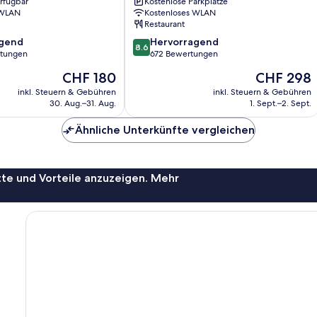
erfügbar
Kostenlose Parkplätze
Hotel
 WLAN
Kostenloses WLAN
Sentosa
Restaurant
8.6
agend
Hervorragend
8.6
von
rtungen
672 Bewertungen
10,
Der
Der
CHF 180
CHF 298
,
Hervorragend,
Preis
Preis
672
inkl. Steuern & Gebühren
inkl. Steuern & Gebühren
beträgt
beträgt
30. Aug.–31. Aug.
1. Sept.–2. Sept.
Bewertungen
CHF 180
CHF 298
Ähnliche Unterkünfte vergleichen
te und Vorteile anzuzeigen. Mehr