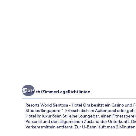
Hotel
Ora
51+
Übersicht
Zimmer
Lage
Richtlinien
Resorts World Sentosa - Hotel Ora besitzt ein Casino und 
Studios Singapore™. Erfrisch dich im Außenpool oder geh in
Hotel im luxuriösen Stil eine Loungebar, einen Fitnessber
Personal und den allgemeinen Zustand der Unterkunft. Die
Verkehrsmitteln entfernt: Zur U-Bahn läuft man 2 Minuten 