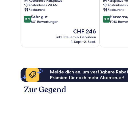
Kostenlose Parkplätze
Parkplätze v
Michael
East
Kostenloses WLAN
Kostenloses
Sentosa
Hospitality
Restaurant
Restaurant
Sentosa
8.2
8.8
Sehr gut
Hervorr
8.2
8.8
von
von
801 Bewertungen
1’010 Bewe
10,
10,
Der
CHF 246
Sehr
Hervorragend
Preis
gut,
1’010
inkl. Steuern & Gebühren
beträgt
1. Sept.–2. Sept.
801
Bewertungen
CHF 246
Bewertungen
Melde dich an, um verfügbare Rabat
Prämien für noch mehr Abenteuer!
Zur Gegend