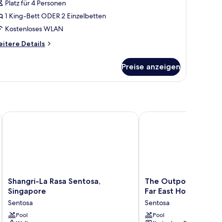
Platz für 4 Personen
1 King-Bett ODER 2 Einzelbetten
Kostenloses WLAN
itere
itere Details
tails
r
Preise anzeigen
immer
el
Shangri-La Rasa Sentosa, Singapore
The Outpost Hotel Sent
Shangri-
The
Shangri-La Rasa Sentosa,
The Outpost Hotel 
La
Outpost
Singapore
Far East Hospitality
Rasa
Hotel
Sentosa
Sentosa
Sentosa,
Sentosa
Singapore
Pool
by
Pool