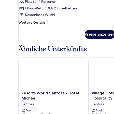
Platz für 4 Personen
1 King-Bett ODER 2 Einzelbetten
Kostenloses WLAN
Weitere
Weitere Details
Details
für
Preise anzeige
Zimmer
Ähnliche Unterkünfte
Resorts World Sentosa - Hotel Michael
Village Hotel 
Resorts
Village
Resorts World Sentosa - Hotel
Village Hot
World
Hotel
Michael
Hospitality
Sentosa
Sentosa
Sentosa
Sentosa
-
by
Hotel
Pool
Far
Pool