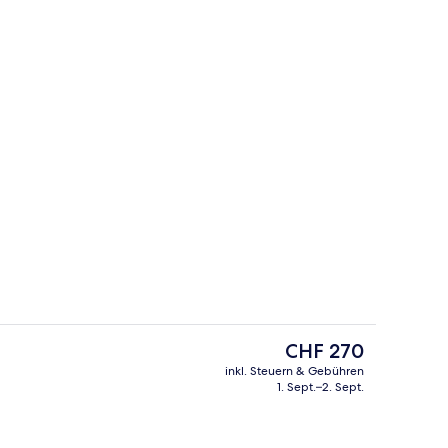
Sitzecke in der Lobby
Der
CHF 270
aktuelle
inkl. Steuern & Gebühren
Preis
1. Sept.–2. Sept.
der Lobby
Fitnesscenter
beträgt
CHF 270.