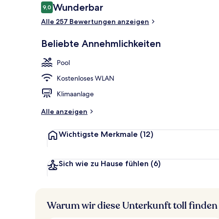
Bewertungen
Wunderbar
9,0
9,0 von 10.
Alle 257 Bewertungen anzeigen
Zimmer
Beliebte Annehmlichkeiten
Pool
Kostenloses WLAN
Klimaanlage
Alle anzeigen
Wichtigste Merkmale
(12)
Sich wie zu Hause fühlen
(6)
Warum wir diese Unterkunft toll finden