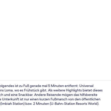
Zimmer
Folgendes ist zu Fuß gerade mal 5 Minuten entfernt: Universal
s Loma, wo es Frühstück gibt. Als weitere Highlights bietet dieses
eich und eine Snackbar. Andere Reisende mögen das hilfsbereite
Sitzecke in 
 Unterkunft ist nur einen kurzen Fußmarsch von den öffentlichen
(Imbiah Station) bzw. 2 Minuten (U-Bahn-Station Resorts World).