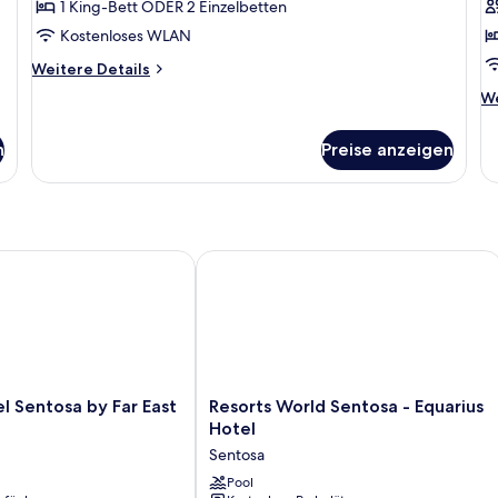
1 King-Bett ODER 2 Einzelbetten
Kostenloses WLAN
Weitere
Weitere Details
Details
We
We
für
De
Zimmer
fü
n
Preise anzeigen
Z
Sentosa by Far East Hospitality
Resorts World Sentosa - Equarius Hot
Resorts
el Sentosa by Far East
Resorts World Sentosa - Equarius
World
Hotel
Sentosa
Sentosa
-
Equarius
Pool