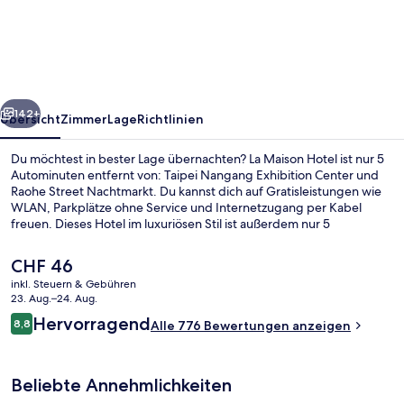
Hotel
rück
Weiter
142+
Übersicht
Zimmer
Lage
Richtlinien
Du möchtest in bester Lage übernachten? La Maison Hotel ist nur 5
Autominuten entfernt von: Taipei Nangang Exhibition Center und
Raohe Street Nachtmarkt. Du kannst dich auf Gratisleistungen wie
WLAN, Parkplätze ohne Service und Internetzugang per Kabel
freuen. Dieses Hotel im luxuriösen Stil ist außerdem nur 5
Autominuten entfernt von: Tri-Service General Hospital Nei-Hu
Branch und Taipei Neihu Technology Park. Andere Reisende mögen
Der
CHF 46
den allgemeinen Zustand der Unterkunft. Die öffentlichen
aktuelle
inkl. Steuern & Gebühren
Verkehrsmittel sind ganz in der Nähe: Zur U-Bahn (Station Wende)
Preis
23. Aug.–24. Aug.
sind es nur 14 Gehminuten.
Deluxe-Doppelzimmer (ROOM ONLY)
beträgt
Bewertungen
Hervorragend
8,8
Alle 776 Bewertungen anzeigen
CHF 46.
8,8 von 10.
Beliebte Annehmlichkeiten