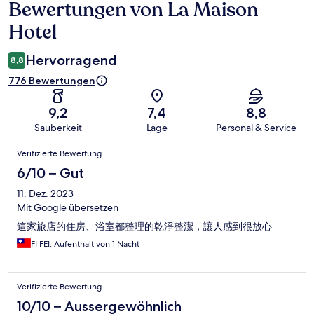
Bewertungen von La Maison
Bewertungen
Hotel
Hervorragend
8,8
776 Bewertungen
9,2
7,4
8,8
Sauberkeit
Lage
Personal & Service
Bewertungen
Verifizierte Bewertung
6/10 – Gut
11. Dez. 2023
Mit Google übersetzen
這家旅店的住房、浴室都整理的乾淨整潔，讓人感到很放心
FI FEI, Aufenthalt von 1 Nacht
Verifizierte Bewertung
10/10 – Aussergewöhnlich