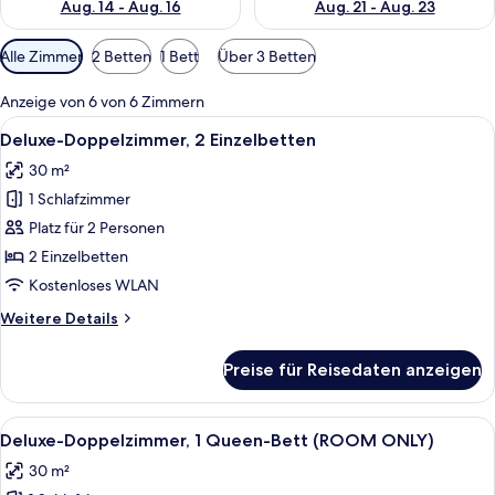
Aug. 14 - Aug. 16
Aug. 21 - Aug. 23
Verfügbare
Alle Zimmer
2 Betten
1 Bett
Über 3 Betten
Filter
für
Anzeige von 6 von 6 Zimmern
Zimmer
Alle
Zimmersafe, Verdunkelungsvorhänge, s
5
Deluxe-Doppelzimmer, 2 Einzelbetten
Fotos
30 m²
für
1 Schlafzimmer
Deluxe-
Doppelzimmer,
Platz für 2 Personen
2 Einzelbetten
2 Einzelbetten
anzeigen
Kostenloses WLAN
Weitere
Weitere Details
Details
für
Preise für Reisedaten anzeigen
Deluxe-
Doppelzimmer,
2 Einzelbetten
Alle
Zimmersafe, Verdunkelungsvorhänge, s
5
Deluxe-Doppelzimmer, 1 Queen-Bett (ROOM ONLY)
Fotos
30 m²
für