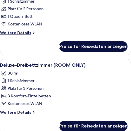
1 Schlafzimmer
Deluxe-
Doppelzimmer,
Platz für 2 Personen
1
1 Queen-Bett
Queen-
Kostenloses WLAN
Bett
Weitere
Weitere Details
(ROOM
Details
ONLY)
für
Preise für Reisedaten anzeigen
Deluxe-
anzeigen
Doppelzimmer,
1
Alle
Deluxe-Dreibettzimmer (ROOM ONLY
7
Queen-
Deluxe-Dreibettzimmer (ROOM ONLY)
Fotos
Bett
30 m²
(ROOM
für
ONLY)
1 Schlafzimmer
Deluxe-
Dreibettzimmer
Platz für 3 Personen
(ROOM
3 Komfort-Einzelbetten
ONLY)
Kostenloses WLAN
anzeigen
Weitere
Weitere Details
Details
für
Preise für Reisedaten anzeigen
Deluxe-