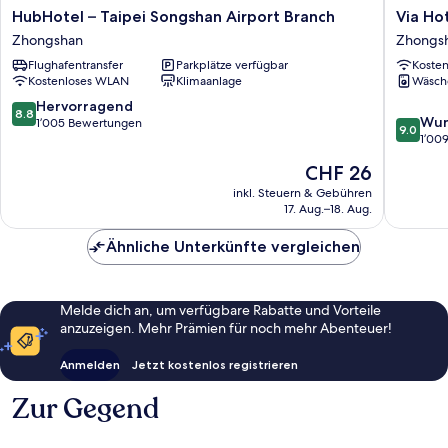
HubHotel
Via
HubHotel – Taipei Songshan Airport Branch
Via Ho
–
Hotel
Zhongshan
Zhongs
Taipei
Loft
Flughafentransfer
Parkplätze verfügbar
Koste
Songshan
Zhongs
Kostenloses WLAN
Klimaanlage
Wäsch
Airport
Branch
8.8
Hervorragend
8.8
9.0
Zhongshan
Wun
von
1’005 Bewertungen
9.0
von
1’00
10,
10,
Hervorragend,
Der
CHF 26
Wunder
1’005
Preis
1’009
inkl. Steuern & Gebühren
Bewertungen
beträgt
17. Aug.–18. Aug.
Bewert
CHF 26
Ähnliche Unterkünfte vergleichen
Melde dich an, um verfügbare Rabatte und Vorteile
anzuzeigen. Mehr Prämien für noch mehr Abenteuer!
Anmelden
Jetzt kostenlos registrieren
Zur Gegend