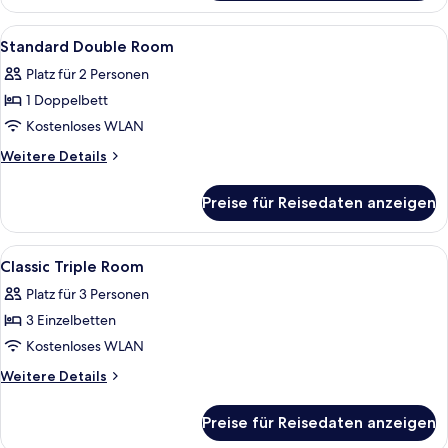
Dreibettzimmer
(ROOM
Alle
Ein modernes Hotelzimmer mit einem gr
12
ONLY)
Standard Double Room
Fotos
Platz für 2 Personen
für
1 Doppelbett
Standard
Double
Kostenloses WLAN
Room
Weitere
Weitere Details
anzeigen
Details
für
Preise für Reisedaten anzeigen
Standard
Double
Room
Alle
Ein Hotelzimmer mit zwei Betten, ein
8
Classic Triple Room
Fotos
Platz für 3 Personen
für
3 Einzelbetten
Classic
Triple
Kostenloses WLAN
Room
Weitere
Weitere Details
anzeigen
Details
für
Preise für Reisedaten anzeigen
Classic
Triple