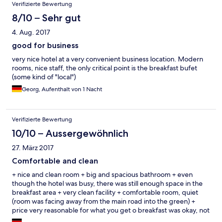
Verifizierte Bewertung
8/10 – Sehr gut
4. Aug. 2017
good for business
very nice hotel at a very convenient business location. Modern
rooms, nice staff, the only critical point is the breakfast bufet
(some kind of "local")
Georg, Aufenthalt von 1 Nacht
Verifizierte Bewertung
10/10 – Aussergewöhnlich
27. März 2017
Comfortable and clean
+ nice and clean room + big and spacious bathroom + even
though the hotel was busy, there was still enough space in the
breakfast area + very clean facility + comfortable room, quiet
(room was facing away from the main road into the green) +
price very reasonable for what you get o breakfast was okay, not
amazing. Coffee was good though. - nothing to mention