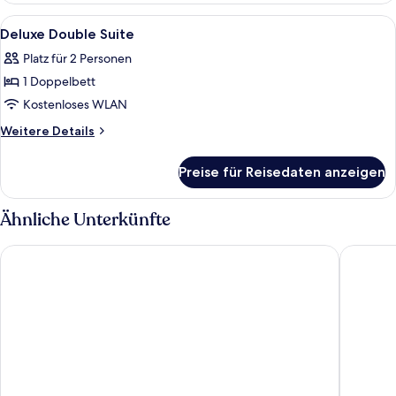
Room
Alle
Ein Hotelzimmer mit einem großen Bett
11
Deluxe Double Suite
Fotos
Platz für 2 Personen
für
1 Doppelbett
Deluxe
Double
Kostenloses WLAN
Suite
Weitere
Weitere Details
anzeigen
Details
für
Preise für Reisedaten anzeigen
Deluxe
Double
Suite
Ähnliche Unterkünfte
HubHotel – Taipei Songshan Airport Branch
Via Hotel