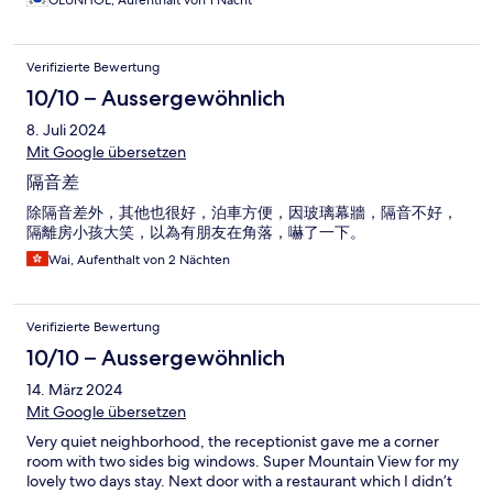
GEUNHOE, Aufenthalt von 1 Nacht
Verifizierte Bewertung
10/10 – Aussergewöhnlich
8. Juli 2024
Mit Google übersetzen
隔音差
除隔音差外，其他也很好，泊車方便，因玻璃幕牆，隔音不好，
隔離房小孩大笑，以為有朋友在角落，嚇了一下。
Wai, Aufenthalt von 2 Nächten
Verifizierte Bewertung
10/10 – Aussergewöhnlich
14. März 2024
Mit Google übersetzen
Very quiet neighborhood, the receptionist gave me a corner
room with two sides big windows. Super Mountain View for my
lovely two days stay. Next door with a restaurant which I didn’t