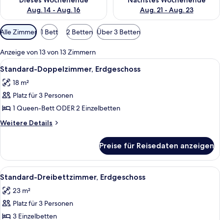
Dieses Wochenende
Nächstes Wochenende
Aug. 14 - Aug. 16
Aug. 21 - Aug. 23
Verfügbare
Alle Zimmer
1 Bett
2 Betten
Über 3 Betten
Filter
für
Anzeige von 13 von 13 Zimmern
Zimmer
Alle
Ein Hotelzimmer mit Bett, Nachttische
3
Standard-Doppelzimmer, Erdgeschoss
Fotos
18 m²
für
Platz für 3 Personen
Standard-
Doppelzimmer,
1 Queen-Bett ODER 2 Einzelbetten
Erdgeschoss
Weitere
Weitere Details
anzeigen
Details
für
Preise für Reisedaten anzeigen
Standard-
Doppelzimmer,
Erdgeschoss
Alle
Ein Hotelzimmer mit zwei Betten, ein
4
Standard-Dreibettzimmer, Erdgeschoss
Fotos
23 m²
für
Platz für 3 Personen
Standard-
Dreibettzimmer,
3 Einzelbetten