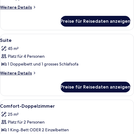
Weitere
Weitere Details
Details
für
Preise für Reisedaten anzeigen
Suite
Alle
Ein modernes Hotelzimmer mit einem G
5
Suite
Fotos
45 m²
für
Platz für 4 Personen
Suite
anzeigen
1 Doppelbett und 1 grosses Schlafsofa
Weitere
Weitere Details
Details
für
Preise für Reisedaten anzeigen
Suite
Alle
Ein Hotelzimmer mit Bett, Schreibtisc
4
Comfort-Doppelzimmer
Fotos
25 m²
für
Platz für 2 Personen
Comfort-
Doppelzimmer
1 King-Bett ODER 2 Einzelbetten