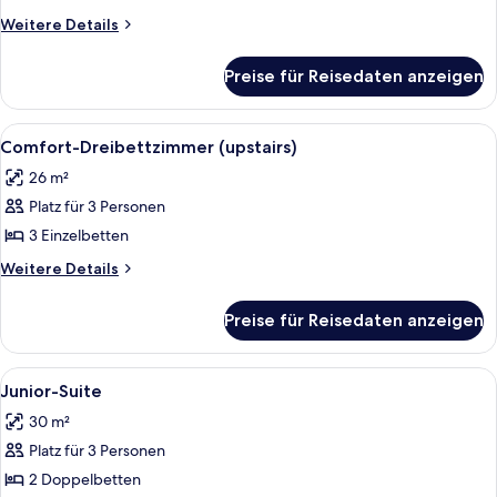
Erdgeschoss
Weitere
Weitere Details
anzeigen
Details
für
Preise für Reisedaten anzeigen
Standard-
Dreibettzimmer,
Erdgeschoss
Alle
Ein modernes Hotelzimmer mit zwei Bet
3
Comfort-Dreibettzimmer (upstairs)
Fotos
26 m²
für
Platz für 3 Personen
Comfort-
Dreibettzimmer
3 Einzelbetten
(upstairs)
Weitere
Weitere Details
anzeigen
Details
für
Preise für Reisedaten anzeigen
Comfort-
Dreibettzimmer
(upstairs)
Alle
Ein Hotelzimmer mit einem Bett, einem
3
Junior-Suite
Fotos
30 m²
für
Platz für 3 Personen
Junior-
Suite
2 Doppelbetten