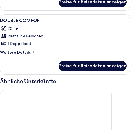
Preise für Reisedaten anzeigen
Zimmer
Alle
Hochwertige Bettwaren, Minibar, Zimm
1
DOUBLE COMFORT
Fotos
20 m²
für
Platz für 4 Personen
DOUBLE
COMFORT
1 Doppelbett
anzeigen
Weitere
Weitere Details
Details
für
Preise für Reisedaten anzeigen
DOUBLE
COMFORT
Ähnliche Unterkünfte
Hotel l'Abbaye
La Villa C