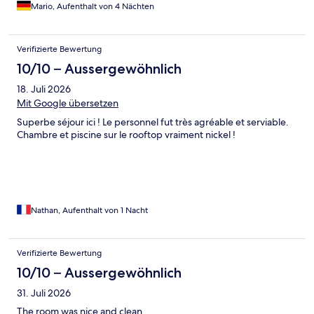
erreichbar. Sehr empfehlenswert auch die Boulangerie direkt
Mario, Aufenthalt von 4 Nächten
unten am Hotel. Strand und Super U direkt zu Fuß erreichbar.
Alles top!
Verifizierte Bewertung
10/10 – Aussergewöhnlich
18. Juli 2026
Mit Google übersetzen
Superbe séjour ici ! Le personnel fut très agréable et serviable.
Chambre et piscine sur le rooftop vraiment nickel !
Nathan, Aufenthalt von 1 Nacht
Verifizierte Bewertung
10/10 – Aussergewöhnlich
31. Juli 2026
The room was nice and clean