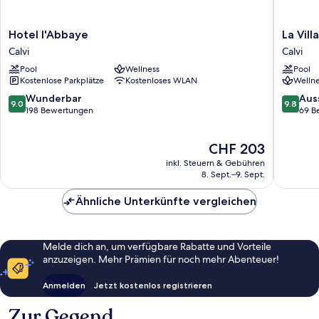
Hotel
La
Hotel l'Abbaye
La Vill
l'Abbaye
Villa
Calvi
Calvi
Calvi
Calvi
Pool
Wellness
Pool
Calvi
Kostenlose Parkplätze
Kostenloses WLAN
Wellne
9.0
9.8
Wunderbar
Aus
9.0
9.8
von
von
198 Bewertungen
69 B
10,
10,
Wunderbar,
Ausserg
Der
CHF 203
198
69
Preis
Bewertungen
Bewert
inkl. Steuern & Gebühren
beträgt
8. Sept.–9. Sept.
CHF 203
Ähnliche Unterkünfte vergleichen
Melde dich an, um verfügbare Rabatte und Vorteile
anzuzeigen. Mehr Prämien für noch mehr Abenteuer!
Anmelden
Jetzt kostenlos registrieren
Zur Gegend