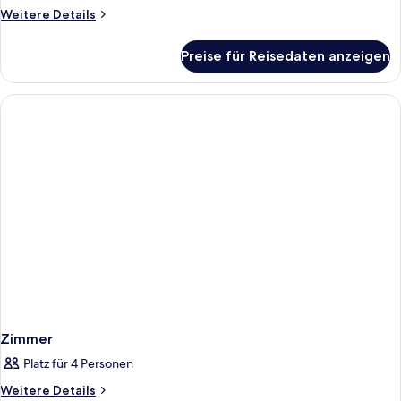
anzeigen
Weitere
Weitere Details
Details
für
Preise für Reisedaten anzeigen
Comfort-
Doppelzimmer
Zimmer
Platz für 4 Personen
Weitere
Weitere Details