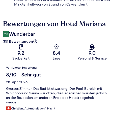
Minuten Fußweg von Strand von Calvi entfernt.
Bewertungen von Hotel Mariana
Bewertungen
Wunderbar
9,0
351 Bewertungen
9,2
8,4
9,0
Sauberkeit
Lage
Personal & Service
Bewertungen
Verifizierte Bewertung
8/10 – Sehr gut
28. Apr. 2026
Grosses Zimmer. Das Bad ist etwas eng. Der Pool-Bereich mit
Whirlpool und Sauna war offen, die Badetücher mussten jedoch
an der Rezeption am anderen Ende des Hotels abgeholt
werden.
Christian, Aufenthalt von 1 Nacht