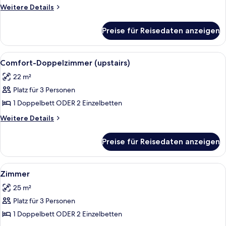
anzeigen
Weitere
Weitere Details
Details
für
Preise für Reisedaten anzeigen
Junior-
Suite
Alle
Ein Hotelzimmer mit Bett, Schreibtis
6
Comfort-Doppelzimmer (upstairs)
Fotos
22 m²
für
Platz für 3 Personen
Comfort-
Doppelzimmer
1 Doppelbett ODER 2 Einzelbetten
(upstairs)
Weitere
Weitere Details
anzeigen
Details
für
Preise für Reisedaten anzeigen
Comfort-
Doppelzimmer
(upstairs)
Alle
Zimmer
4
Zimmer
Fotos
25 m²
für
Platz für 3 Personen
Zimmer
anzeigen
1 Doppelbett ODER 2 Einzelbetten