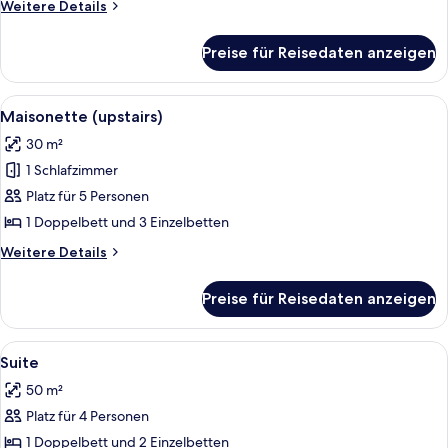
Weitere
Weitere Details
Details
für
Preise für Reisedaten anzeigen
Zimmer
Alle
Ein modernes Schlafzimmer mit einem 
4
Maisonette (upstairs)
Fotos
30 m²
für
1 Schlafzimmer
Maisonette
(upstairs)
Platz für 5 Personen
anzeigen
1 Doppelbett und 3 Einzelbetten
Weitere
Weitere Details
Details
für
Preise für Reisedaten anzeigen
Maisonette
(upstairs)
Alle
Ein modernes Wohnzimmer mit einer C
5
Suite
Fotos
50 m²
für
Platz für 4 Personen
Suite
anzeigen
1 Doppelbett und 2 Einzelbetten