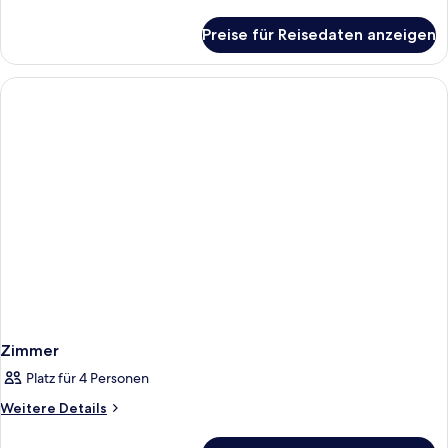
Details
für
Preise für Reisedaten anzeigen
Zimmer
Zimmer
Platz für 4 Personen
Weitere
Weitere Details
Details
für