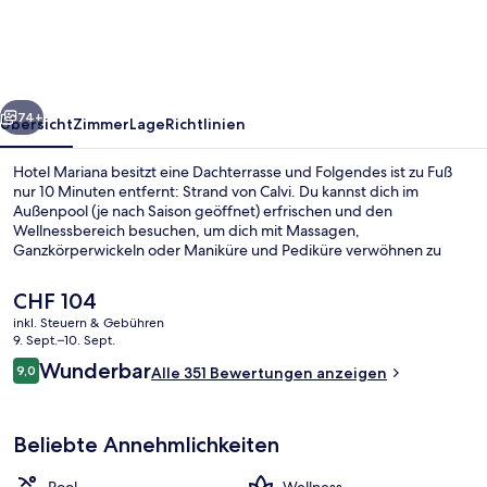
rück
Weiter
74+
Übersicht
Zimmer
Lage
Richtlinien
Hotel Mariana besitzt eine Dachterrasse und Folgendes ist zu Fuß
nur 10 Minuten entfernt: Strand von Calvi. Du kannst dich im
Außenpool (je nach Saison geöffnet) erfrischen und den
Wellnessbereich besuchen, um dich mit Massagen,
Ganzkörperwickeln oder Maniküre und Pediküre verwöhnen zu
lassen. Weitere Highlights sind eine Poolbar, Fitnessmöglichkeiten
und ein Whirlpool.
Der
CHF 104
aktuelle
inkl. Steuern & Gebühren
Preis
9. Sept.–10. Sept.
Terrasse/Patio
beträgt
Bewertungen
Wunderbar
9,0
Alle 351 Bewertungen anzeigen
CHF 104.
9,0 von 10.
Beliebte Annehmlichkeiten