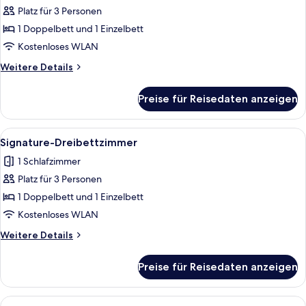
Platz für 3 Personen
Classic-
Dreibettzimmer
1 Doppelbett und 1 Einzelbett
anzeigen
Kostenloses WLAN
Weitere
Weitere Details
Details
für
Preise für Reisedaten anzeigen
Classic-
Dreibettzimmer
Alle
Ein modernes Hotelzimmer mit einem g
9
Signature-Dreibettzimmer
Fotos
1 Schlafzimmer
für
Platz für 3 Personen
Signature-
Dreibettzimmer
1 Doppelbett und 1 Einzelbett
anzeigen
Kostenloses WLAN
Weitere
Weitere Details
Details
für
Preise für Reisedaten anzeigen
Signature-
Dreibettzimmer
Alle
Ein Hotelzimmer mit Bett, Schreibtisch,