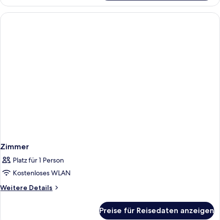
Zimmer
Platz für 1 Person
Kostenloses WLAN
Weitere
Weitere Details
Details
für
Preise für Reisedaten anzeigen
Zimmer