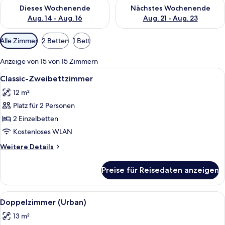
Überprüfe die Verfügbarkeit für dieses Wochenende, Aug. 14 -
Überprüfe die Verfügbarkeit f
Dieses Wochenende
Nächstes Wochenende
Aug. 14 - Aug. 16
Aug. 21 - Aug. 23
Verfügbare
Alle Zimmer
2 Betten
1 Bett
Filter
für
Anzeige von 15 von 15 Zimmern
Zimmer
Alle
Ein Hotelzimmer mit zwei Betten, Holz
6
Classic-Zweibettzimmer
Fotos
12 m²
für
Platz für 2 Personen
Classic-
Zweibettzimmer
2 Einzelbetten
anzeigen
Kostenloses WLAN
Weitere
Weitere Details
Details
für
Preise für Reisedaten anzeigen
Classic-
Zweibettzimmer
Alle
Ein Hotelzimmer mit einem großen Bet
5
Doppelzimmer (Urban)
Fotos
13 m²
für