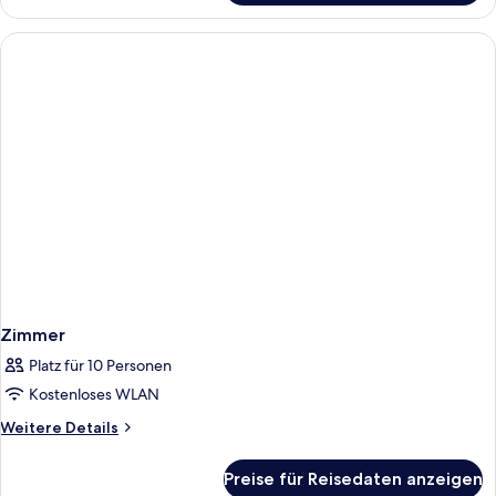
Family
Room
Zimmer
Platz für 10 Personen
Kostenloses WLAN
Weitere
Weitere Details
Details
für
Preise für Reisedaten anzeigen
Zimmer