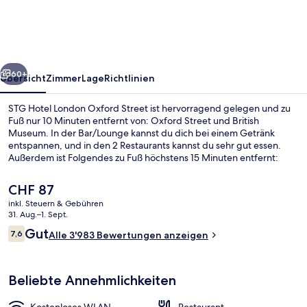
Oxford
Street
rück
Weiter
60+
Übersicht
Zimmer
Lage
Richtlinien
STG Hotel London Oxford Street ist hervorragend gelegen und zu
Fuß nur 10 Minuten entfernt von: Oxford Street und British
Museum. In der Bar/Lounge kannst du dich bei einem Getränk
entspannen, und in den 2 Restaurants kannst du sehr gut essen.
Außerdem ist Folgendes zu Fuß höchstens 15 Minuten entfernt:
Leicester Square und Piccadilly Circus. Andere Reisende schätzen
die zentrale Lage für die Möglichkeiten zum Sightseeing und die
Der
CHF 87
Nähe zu öffentlichen Verkehrsmitteln: Die U-Bahn-Station
aktuelle
inkl. Steuern & Gebühren
Tottenham Court Road ist nur wenige Schritte und die U-Bahn-
Preis
31. Aug.–1. Sept.
Station Goodge Street ist 5 Gehminuten entfernt.
2 Restaurants; Frühstück, Mittagesse
beträgt
Bewertungen
Gut
7,6
Alle 3'983 Bewertungen anzeigen
CHF 87.
7,6 von 10.
Beliebte Annehmlichkeiten