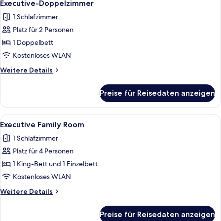
3
Executive-Doppelzimmer
Fotos
1 Schlafzimmer
für
Platz für 2 Personen
Executive-
Doppelzimmer
1 Doppelbett
anzeigen
Kostenloses WLAN
Weitere
Weitere Details
Details
für
Preise für Reisedaten anzeigen
Executive-
Doppelzimmer
Alle
Ein Hotelzimmer mit einem großen Bett
3
Executive Family Room
Fotos
1 Schlafzimmer
für
Platz für 4 Personen
Executive
Family
1 King-Bett und 1 Einzelbett
Room
Kostenloses WLAN
anzeigen
Weitere
Weitere Details
Details
für
Preise für Reisedaten anzeigen
Executive