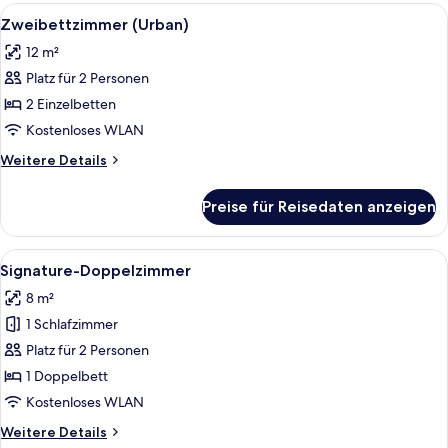
Solo)
Alle
Ein modernes Hotelzimmer mit zwei Be
5
Zweibettzimmer (Urban)
Fotos
12 m²
für
Platz für 2 Personen
Zweibettzimmer
(Urban)
2 Einzelbetten
anzeigen
Kostenloses WLAN
Weitere
Weitere Details
Details
für
Preise für Reisedaten anzeigen
Zweibettzimmer
(Urban)
Alle
Ein modernes Hotelzimmer mit einem g
4
Signature-Doppelzimmer
Fotos
8 m²
für
1 Schlafzimmer
Signature-
Doppelzimmer
Platz für 2 Personen
anzeigen
1 Doppelbett
Kostenloses WLAN
Weitere
Weitere Details