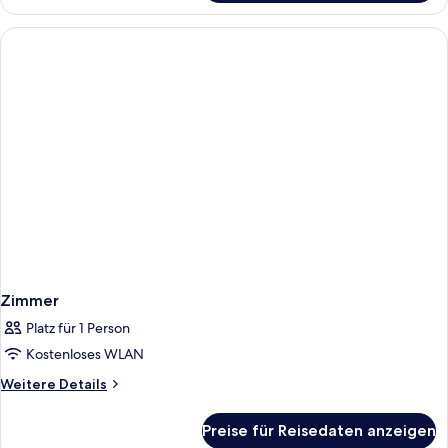
Zimmer
Platz für 1 Person
Kostenloses WLAN
Weitere
Weitere Details
Details
für
Preise für Reisedaten anzeigen
Zimmer