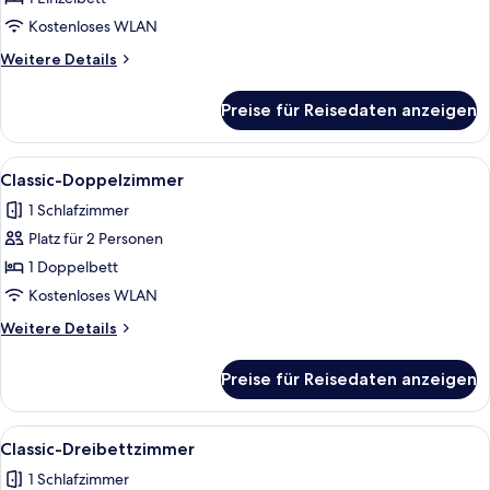
anzeigen
Kostenloses WLAN
Weitere
Weitere Details
Details
für
Preise für Reisedaten anzeigen
Signature-
Zweibettzimmer
Alle
Ein Hotelzimmer mit einem Bett, einem
3
Classic-Doppelzimmer
Fotos
1 Schlafzimmer
für
Platz für 2 Personen
Classic-
Doppelzimmer
1 Doppelbett
anzeigen
Kostenloses WLAN
Weitere
Weitere Details
Details
für
Preise für Reisedaten anzeigen
Classic-
Doppelzimmer
Alle
Ein Hotelzimmer mit zwei Betten, Holz
3
Classic-Dreibettzimmer
Fotos
1 Schlafzimmer
für