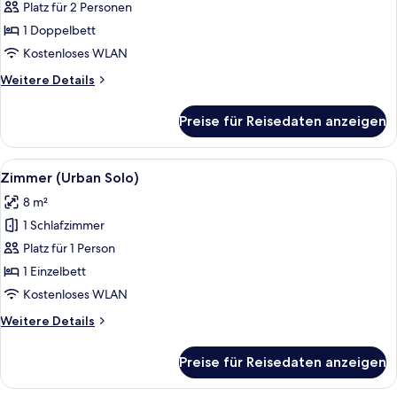
Platz für 2 Personen
Doppelzimmer
(Urban)
1 Doppelbett
anzeigen
Kostenloses WLAN
Weitere
Weitere Details
Details
für
Preise für Reisedaten anzeigen
Doppelzimmer
(Urban)
Alle
Ein Hotelzimmer mit einem Holzkopft
4
Zimmer (Urban Solo)
Fotos
8 m²
für
1 Schlafzimmer
Zimmer
(Urban
Platz für 1 Person
Solo)
1 Einzelbett
anzeigen
Kostenloses WLAN
Weitere
Weitere Details
Details
für
Preise für Reisedaten anzeigen
Zimmer
(Urban