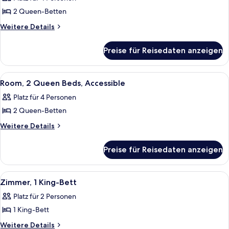
Communication
für
Features)
2 Queen-Betten
Room,
2
Weitere
Weitere Details
Details
Queen
für
Beds
Preise für Reisedaten anzeigen
Room,
(with
2
Communication
Queen
Alle
Hochwertige Bettwaren, Pillowtop-Bet
7
Beds
Features)
Room, 2 Queen Beds, Accessible
Fotos
(with
anzeigen
Platz für 4 Personen
Communication
für
Features)
2 Queen-Betten
Room,
2
Weitere
Weitere Details
Details
Queen
für
Beds,
Preise für Reisedaten anzeigen
Room,
Accessible
2
anzeigen
Queen
Alle
Ein Hotelzimmer mit Bett, Schreibtisch
7
Beds,
Zimmer, 1 King-Bett
Fotos
Accessible
Platz für 2 Personen
für
1 King-Bett
Zimmer,
1 King-
Weitere
Weitere Details