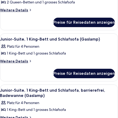
2 Queen-Betten und 1 grosses Schlafsofa
Suite,
Mehrere
Weitere
Weitere Details
Details
Betten,
für
barrierefrei,
Preise für Reisedaten anzeigen
Junior-
Badewanne
Suite,
Mehrere
(Gaslamp)
Alle
Ein Hotelzimmer mit einem Bett, einem
7
Betten,
Junior-Suite, 1 King-Bett und Schlafsofa (Gaslamp)
anzeigen
Fotos
barrierefrei,
Platz für 4 Personen
Badewanne
für
(Gaslamp)
1 King-Bett und 1 grosses Schlafsofa
Junior-
Suite,
Weitere
Weitere Details
Details
1 King-
für
Bett
Preise für Reisedaten anzeigen
Junior-
und
Suite,
Schlafsofa
1 King-
Alle
Ein Hotelzimmer mit einem Bett, einem
5
Bett
(Gaslamp)
Junior-Suite, 1 King-Bett und Schlafsofa, barrierefrei,
Fotos
und
Badewanne (Gaslamp)
anzeigen
Schlafsofa
für
Platz für 4 Personen
(Gaslamp)
Junior-
1 King-Bett und 1 grosses Schlafsofa
Suite,
1 King-
Weitere
Weitere Details