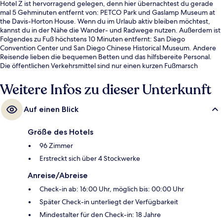
Hotel Z ist hervorragend gelegen, denn hier übernachtest du gerade
mal 5 Gehminuten entfernt von: PETCO Park und Gaslamp Museum at
the Davis-Horton House. Wenn du im Urlaub aktiv bleiben möchtest,
kannst du in der Nähe die Wander- und Radwege nutzen. Außerdem ist
Folgendes zu Fuß höchstens 10 Minuten entfernt: San Diego
Convention Center und San Diego Chinese Historical Museum. Andere
Reisende lieben die bequemen Betten und das hilfsbereite Personal.
Die öffentlichen Verkehrsmittel sind nur einen kurzen Fußmarsch
entfernt: Zur Station Gaslamp Quarter sind es 6 Minuten und zur
Convention Center Station 7 Minuten.
Weitere Infos zu dieser Unterkunft
Auf einen Blick
Größe des Hotels
96 Zimmer
Erstreckt sich über 4 Stockwerke
Anreise/Abreise
Check-in ab: 16:00 Uhr, möglich bis: 00:00 Uhr
Später Check-in unterliegt der Verfügbarkeit
Mindestalter für den Check-in: 18 Jahre