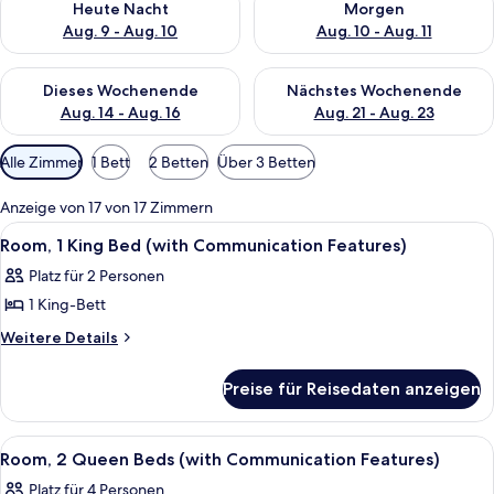
Heute Nacht
Morgen
Aug. 9 - Aug. 10
Aug. 10 - Aug. 11
Überprüfe die Verfügbarkeit für dieses Wochenende, Aug. 14 -
Überprüfe die Verfügbarkeit f
Dieses Wochenende
Nächstes Wochenende
Aug. 14 - Aug. 16
Aug. 21 - Aug. 23
Verfügbare
Alle Zimmer
1 Bett
2 Betten
Über 3 Betten
Filter
für
Anzeige von 17 von 17 Zimmern
Zimmer
Alle
Ein Hotelzimmer mit Bett, Schreibtisch
7
Room, 1 King Bed (with Communication Features)
Fotos
Platz für 2 Personen
für
1 King-Bett
Room,
1
Weitere
Weitere Details
Details
King
für
Bed
Preise für Reisedaten anzeigen
Room,
(with
1
Communication
King
Alle
Hochwertige Bettwaren, Pillowtop-Bet
7
Bed
Features)
Room, 2 Queen Beds (with Communication Features)
Fotos
(with
anzeigen
Platz für 4 Personen