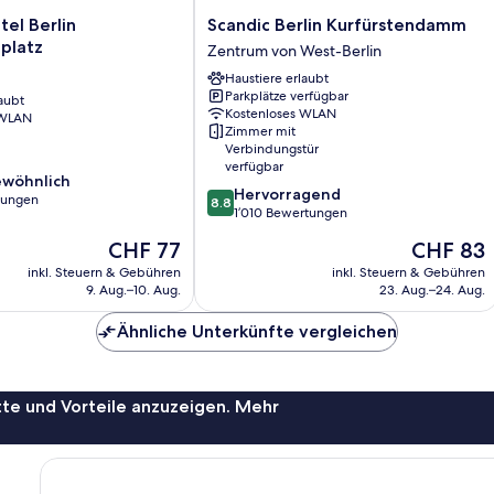
Scandic
el Berlin
Scandic Berlin Kurfürstendamm
Berlin
platz
Zentrum von West-Berlin
Kurfürstendamm
Haustiere erlaubt
atz
Zentrum
Parkplätze verfügbar
aubt
von
Kostenloses WLAN
 WLAN
West-
Zimmer mit
Berlin
Verbindungstür
verfügbar
wöhnlich
8.8
Hervorragend
rtungen
8.8
von
1’010 Bewertungen
10,
lich,
Der
Der
CHF 77
CHF 83
Hervorragend,
Preis
Preis
1’010
inkl. Steuern & Gebühren
inkl. Steuern & Gebühren
beträgt
beträgt
9. Aug.–10. Aug.
23. Aug.–24. Aug.
Bewertungen
CHF 77
CHF 83
Ähnliche Unterkünfte vergleichen
te und Vorteile anzuzeigen. Mehr