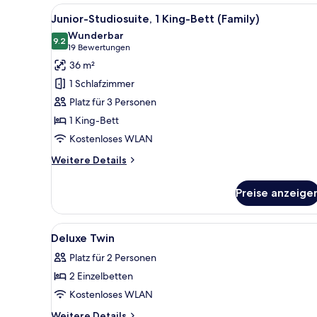
Alle
Ein modernes Hotelzimmer mit 
5
Junior-Studiosuite, 1 King-Bett (Family)
Fotos
Wunderbar
für
9.2
9.2 von 10
(19
19 Bewertungen
Junior-
Bewertungen)
36 m²
Studiosuite,
1 Schlafzimmer
1 King-
Platz für 3 Personen
Bett
1 King-Bett
(Family)
Kostenloses WLAN
anzeigen
Weitere
Weitere Details
Details
für
Preise anzeige
Junior-
Studiosuite,
1 King-
Alle
Ein Hotelzimmer mit zwei Bett
4
Bett
Deluxe Twin
Fotos
(Family)
Platz für 2 Personen
für
2 Einzelbetten
Deluxe
Twin
Kostenloses WLAN
anzeigen
Weitere
Weitere Details