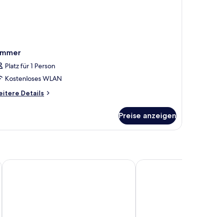
immer
Platz für 1 Person
Kostenloses WLAN
itere
itere Details
tails
r
Preise anzeigen
immer
TITANIC Comfort Kurfürstendamm
Mercure Hotel Berlin 