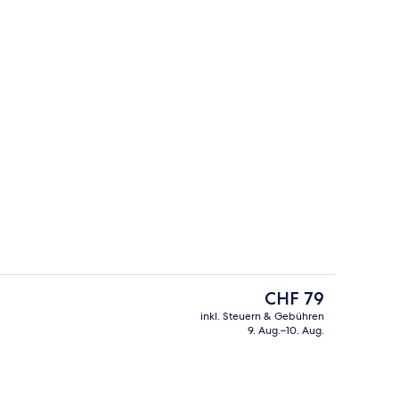
 Unterkunft
Tägliches Frühstücksbuffet gegen Ge
Der
CHF 79
aktuelle
inkl. Steuern & Gebühren
Preis
9. Aug.–10. Aug.
-Suite (Berlin- Rooftop View) | Wohnbereich
Tägliches Frühstücksbuffet gegen Ge
beträgt
CHF 79.