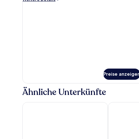
Details
für
Deluxe
Twin
Preise anzeige
Ähnliche Unterkünfte
Hotel Berlin, Berlin, a member of Radisson Individua
Mercure Hotel