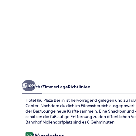
58+
Übersicht
Zimmer
Lage
Richtlinien
Hotel Riu Plaza Berlin ist hervorragend gelegen und zu F
Center. Nachdem du dich im Fitnessbereich ausgepowert ha
der Bar/Lounge neue Kräfte sammeln. Eine Snackbar und 
schätzen die fußläufige Entfernung zu den öffentlichen V
Bahnhof Nollendorfplatz sind es 8 Gehminuten.
Bewertungen
Wunderbar
9,0