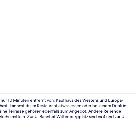
Fassade der
uß nur 10 Minuten entfernt von: Kaufhaus des Westens und Europa-
st, kannnst du im Restaurant etwas essen oder bei einem Drink in
eine Terrasse gehören ebenfalls zum Angebot. Andere Reisende
Presidential
erkehrsmitteln: Zur U-Bahnhof Wittenbergplatz sind es 4 und zur U-