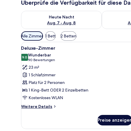
Überprüfe die Verfügbarkeit für diese D
Überprüfe die Verfügbarkeit für heute Nacht, Aug. 7
Überprüfe die
Heute Nacht
Aug. 7 - Aug. 8
A
Verfügbare
Alle Zimmer
1 Bett
2 Betten
Filter
Alle
Ein modernes Hotelzimmer mit 
für
6
Deluxe-Zimmer
Fotos
Zimmer
Wunderbar
für
9.0
9.0 von 10
(90
90 Bewertungen
Deluxe-
Bewertungen)
23 m²
Zimmer
1 Schlafzimmer
anzeigen
Platz für 2 Personen
1 King-Bett ODER 2 Einzelbetten
Kostenloses WLAN
Weitere
Weitere Details
Details
für
Preise anzeige
Deluxe-
Zimmer