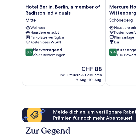
Hotel
Mercure
Hotel Berlin, Berlin, a member of
Mercure Hot
Berlin,
Hotel
Radisson Individuals
Wittenberg
Berlin,
Berlin
Mitte
Schöneberg
a
Wittenbergpl
member
Wellness
Schöneberg
Haustiere erl
Haustiere erlaubt
Kostenloses
of
Parkplätze verfügbar
Klimaanlage
Radisson
Kostenloses WLAN
Bar
Individuals
8.6
9.4
Mitte
Hervorragend
Ausserge
8.6
9.4
von
von
2’599 Bewertungen
1’110 Bewe
10,
10,
Hervorragend,
Aussergewöhn
Der
CHF 88
2’599
1’110
Preis
inkl. Steuern & Gebühren
Bewertungen
Bewertungen
beträgt
9. Aug.–10. Aug.
CHF 88
Melde dich an, um verfügbare Rabat
Prämien für noch mehr Abenteuer!
Zur Gegend