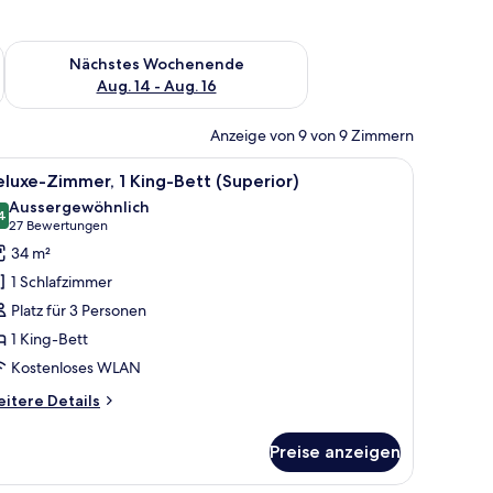
es Wochenende, Aug. 7 - Aug. 9.
Überprüfe die Verfügbarkeit für nächstes Wochenende, Aug. 1
Nächstes Wochenende
Aug. 14 - Aug. 16
Anzeige von 9 von 9 Zimmern
m Nachttisch mit Lampe und einem Telefon.
le
Ein modernes Hotelzimmer mit einem großen B
5
luxe-Zimmer, 1 King-Bett (Superior)
otos
Aussergewöhnlich
ür
4
9.4 von 10
(27
27 Bewertungen
eluxe-
Bewertungen)
34 m²
immer,
1 Schlafzimmer
King-
Platz für 3 Personen
ett
1 King-Bett
Superior)
Kostenloses WLAN
nzeigen
itere
itere Details
tails
r
Preise anzeigen
luxe-
mmer,