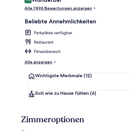
9,0 von 10.
Alle 1'496 Bewertungen anzeigen
Presidential-
Beliebte Annehmlichkeiten
Parkplätze verfügbar
Restaurant
Fitnessbereich
Alle anzeigen
Wichtigste Merkmale
(12)
Sich wie zu Hause fühlen
(6)
Zimmeroptionen