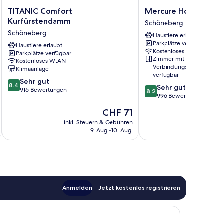
TITANIC
Mercure
TITANIC Comfort
Mercure Hotel Berli
Comfort
Hotel
Kurfürstendamm
Schöneberg
Kurfürstendamm
Berlin
Schöneberg
Haustiere erlaubt
Schöneberg
Zentrum
Parkplätze verfügbar
Haustiere erlaubt
Schöneberg
Kostenloses WLAN
Parkplätze verfügbar
Zimmer mit
Kostenloses WLAN
Verbindungstür
Klimaanlage
verfügbar
8.4
Sehr gut
8.4
8.2
Sehr gut
von
916 Bewertungen
8.2
von
996 Bewertungen
10,
10,
Sehr
Der
CHF 71
Sehr
gut,
Preis
gut,
inkl. Steuern & Gebühren
inkl. S
916
beträgt
9. Aug.–10. Aug.
996
Bewertungen
CHF 71
Bewertungen
Anmelden
Jetzt kostenlos registrieren