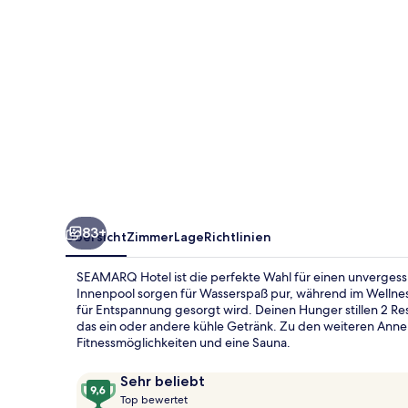
83+
Übersicht
Zimmer
Lage
Richtlinien
SEAMARQ Hotel ist die perfekte Wahl für einen unvergess
Innenpool sorgen für Wasserspaß pur, während im Welln
für Entspannung gesorgt wird. Deinen Hunger stillen 2 Re
das ein oder andere kühle Getränk. Zu den weiteren Annehm
Fitnessmöglichkeiten und eine Sauna.
Bewertungen
9,6
Sehr beliebt
T
von
Top bewertet