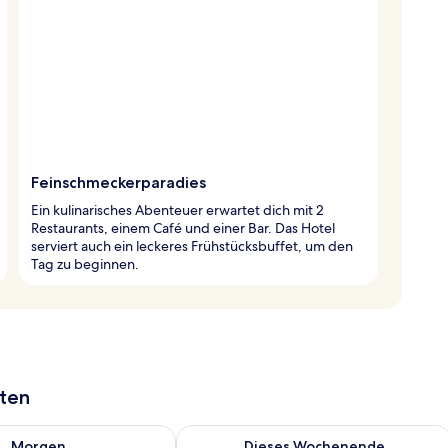
Feinschmeckerparadies
Ein kulinarisches Abenteuer erwartet dich mit 2
Restaurants, einem Café und einer Bar. Das Hotel
serviert auch ein leckeres Frühstücksbuffet, um den
Tag zu beginnen.
aten
 - Aug. 7.
 Verfügbarkeit für morgen, Aug. 7 - Aug. 8.
Überprüfe die Verfügbarkeit für dies
Morgen
Dieses Wochenende