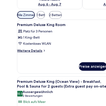
Aug. 6 - Aug. 7
A
Verfügbare
Alle Zimmer
1 Bett
2 Betten
Filter
Alle
Hochwertige Bettwaren, Daune
für
3
Premium Deluxe King Room
Fotos
Zimmer
Platz für 3 Personen
für
1 King-Bett
Premium
Deluxe
Kostenloses WLAN
King
Weitere
Weitere Details
Room
Details
für
anzeigen
Premium
Preise anzeige
Deluxe
King
Room
Alle
Ein modernes Hotelzimmer mit 
3
Premium Deluxe King (Ocean View) - Breakfast,
Fotos
Pool & Sauna for 2 guests (Extra guest pay on-sit
für
Aussergewöhnlich
10.0
Premium
10.0 von 10
(2
2 Bewertungen
Deluxe
Bewertungen)
Blick aufs Meer