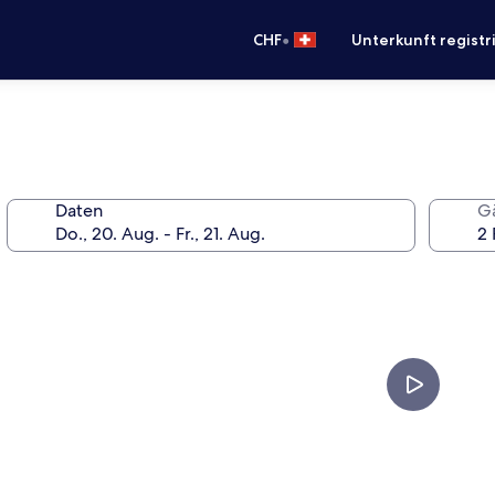
•
CHF
Unterkunft registr
Daten
G