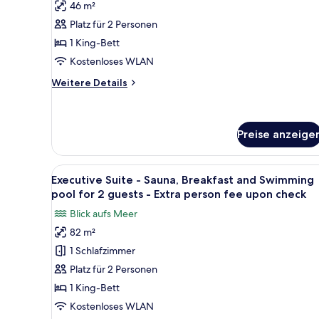
King
46 m²
(Ocean
Platz für 2 Personen
View)
1 King-Bett
-
Kostenloses WLAN
Breakfast,
Pool
Weitere
Weitere Details
Details
&
für
Sauna
Premium
for
Deluxe
Preise anzeige
2
King
(Ocean
guests
Alle
Ein modernes Hotelzimmer mit 
View)
5
(Extra
Executive Suite - Sauna, Breakfast and Swimming
-
Fotos
pool for 2 guests - Extra person fee upon check
guest
Breakfast,
für
Pool
pay
Blick aufs Meer
Executive
&
on-
82 m²
Sauna
Suite
site)
for
1 Schlafzimmer
-
anzeigen
2
Sauna,
Platz für 2 Personen
guests
Breakfast
(Extra
1 King-Bett
guest
and
Kostenloses WLAN
pay