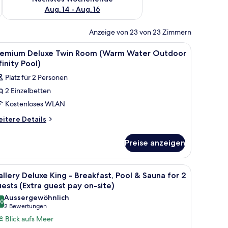
Aug. 14 - Aug. 16
Anzeige von 23 von 23 Zimmern
 einem Schreibtisch, einem Stuhl, einer Lampe und Blick ins Freie.
le
Ein Hotelzimmer mit zwei Betten, einem Schre
5
remium Deluxe Twin Room (Warm Water Outdoor
otos
finity Pool)
ür
Platz für 2 Personen
remium
2 Einzelbetten
eluxe
Kostenloses WLAN
win
oom
itere
itere Details
tails
Warm
r
ater
Preise anzeigen
remium
utdoor
luxe
finity
in
em großen Fenster mit Vorhängen, Meerblick und einem flachbildfernseher 
le
Ein modernes Hotelzimmer mit Holzboden, Sch
5
oom
ool)
llery Deluxe King - Breakfast, Pool & Sauna for 2
otos
Warm
ests (Extra guest pay on-site)
nzeigen
ter
ür
Aussergewöhnlich
utdoor
.0
allery
10.0 von 10
(2
2 Bewertungen
finity
eluxe
Bewertungen)
Blick aufs Meer
ol)