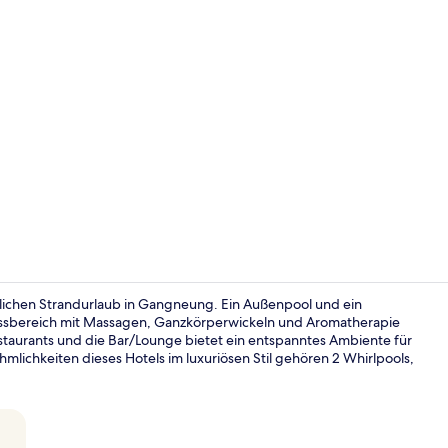
Video der U
lichen Strandurlaub in Gangneung. Ein Außenpool und ein
essbereich mit Massagen, Ganzkörperwickeln und Aromatherapie
staurants und die Bar/Lounge bietet ein entspanntes Ambiente für
SEAMARQ Suit
lichkeiten dieses Hotels im luxuriösen Stil gehören 2 Whirlpools,