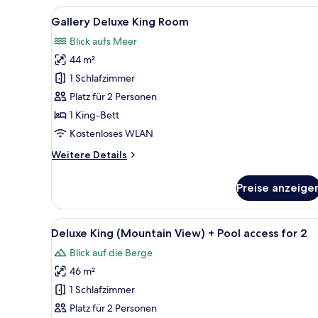
-
-
Alle
Ein modernes Hotelzimmer mit 
Extra
5
Sauna,
Gallery Deluxe King Room
Fotos
person
Breakfast
Blick aufs Meer
and
für
fee
Swimming
44 m²
Gallery
upon
pool
Deluxe
1 Schlafzimmer
check-
for
King
2
in
Platz für 2 Personen
-
Room
anzeigen
1 King-Bett
Extra
anzeigen
Kostenloses WLAN
person
fee
Weitere
Weitere Details
upon
Details
check-
für
in
Preise anzeige
Gallery
Deluxe
King
Alle
Ein modernes Hotelzimmer mit e
2
Room
Deluxe King (Mountain View) + Pool access for 2
Fotos
Blick auf die Berge
für
46 m²
Deluxe
King
1 Schlafzimmer
(Mountain
Platz für 2 Personen