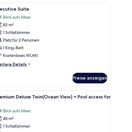
cean
roßen Bett, einem Fernseher und Blick auf das Meer.
le
Ein modernes Hotelzimmer mit einem großen B
ew)
5
ecutive Suite
otos
Blick aufs Meer
ür
82 m²
xecutive
uite
1 Schlafzimmer
nzeigen
Platz für 2 Personen
1 King-Bett
Kostenloses WLAN
itere
itere Details
tails
r
Preise anzeigen
ecutive
ite
roßen Bett, Nachttischen, einem Schreibtisch und Meerblick.
le
Ein Hotelzimmer mit zwei Betten, einem große
3
remium Deluxe Twin(Ocean View) + Pool access for
otos
ür
Blick aufs Meer
remium
46 m²
eluxe
1 Schlafzimmer
win(Ocean