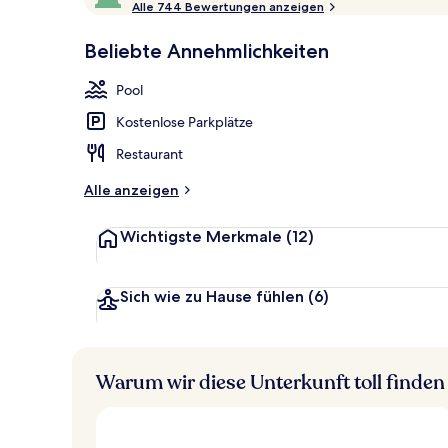
o
Alle 744 Bewertungen anzeigen
10,
Innenpool, 
p
Sehr
Beliebte Annehmlichkeiten
beliebt
b
e
Pool
w
e
Kostenlose Parkplätze
r
t
Restaurant
e
t
Alle anzeigen
Wichtigste Merkmale
(12)
Sich wie zu Hause fühlen
(6)
Warum wir diese Unterkunft toll finden