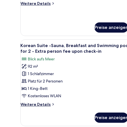
Swimming
on-
Weitere
Weitere Details
pool
site)
Details
for
für
Executive
2
Suite
guests
Preise anzeige
-
-
Sauna,
Extra
Breakfast
Alle
Ein modernes Hotelzimmer mit 
and
7
person
Korean Suite -Sauna, Breakfast and Swimming po
Fotos
Swimming
for 2 - Extra person fee upon check-in
fee
pool
für
upon
Blick aufs Meer
for
Korean
2
check
92 m²
Suite
guests
anzeigen
1 Schlafzimmer
-
-
Extra
Sauna,
Platz für 2 Personen
person
Breakfast
1 King-Bett
fee
and
upon
Kostenloses WLAN
check
Swimming
Weitere
Weitere Details
pool
Details
for
für
Preise anzeige
Korean
2
Suite