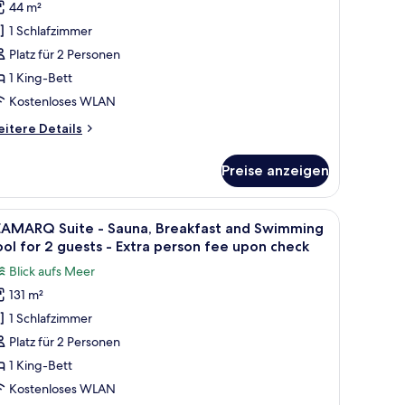
ing
44 m²
1 Schlafzimmer
reakfast,
Platz für 2 Personen
ool
1 King-Bett
Kostenloses WLAN
auna
or
itere
itere Details
tails
r
uests
Preise anzeigen
llery
Extra
luxe
uest
ng
ße Fenster.
roßen Bett, einem Fernseher und Blick auf das Meer.
le
Ein modernes Hotelzimmer mit einem großen B
5
ay
EAMARQ Suite - Sauna, Breakfast and Swimming
otos
eakfast,
ol for 2 guests - Extra person fee upon check
n-
ol
ür
te)
Blick aufs Meer
EAMARQ
nzeigen
una
131 m²
uite
r
1 Schlafzimmer
ests
auna,
Platz für 2 Personen
xtra
reakfast
1 King-Bett
est
nd
y
Kostenloses WLAN
-