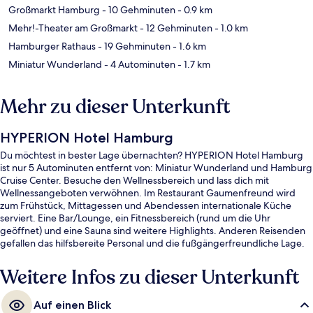
Großmarkt Hamburg
- 10 Gehminuten
- 0.9 km
Mehr!-Theater am Großmarkt
- 12 Gehminuten
- 1.0 km
Hamburger Rathaus
- 19 Gehminuten
- 1.6 km
Miniatur Wunderland
- 4 Autominuten
- 1.7 km
Mehr zu dieser Unterkunft
HYPERION Hotel Hamburg
Du möchtest in bester Lage übernachten? HYPERION Hotel Hamburg
ist nur 5 Autominuten entfernt von: Miniatur Wunderland und Hamburg
Cruise Center. Besuche den Wellnessbereich und lass dich mit
Wellnessangeboten verwöhnen. Im Restaurant Gaumenfreund wird
zum Frühstück, Mittagessen und Abendessen internationale Küche
serviert. Eine Bar/Lounge, ein Fitnessbereich (rund um die Uhr
geöffnet) und eine Sauna sind weitere Highlights. Anderen Reisenden
gefallen das hilfsbereite Personal und die fußgängerfreundliche Lage.
Die öffentlichen Verkehrsmittel sind nur einen kurzen Fußmarsch
entfernt: Zur U-Bahnhof Steinstraße sind es 7 Minuten und zur
Weitere Infos zu dieser Unterkunft
Haltestelle Steinstraße 9 Minuten.
Auf einen Blick