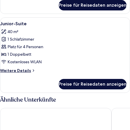
für
Preise für Reisedaten anzeigen
Business-
Doppelzimmer
Alle
Ein Hotelzimmer mit einer Couch, eine
10
Junior-Suite
Fotos
40 m²
für
1 Schlafzimmer
Junior-
Suite
Platz für 4 Personen
anzeigen
1 Doppelbett
Kostenloses WLAN
Weitere
Weitere Details
Details
für
Preise für Reisedaten anzeigen
Junior-
Suite
Ähnliche Unterkünfte
Prize by Radisson, Hamburg City
Premier 