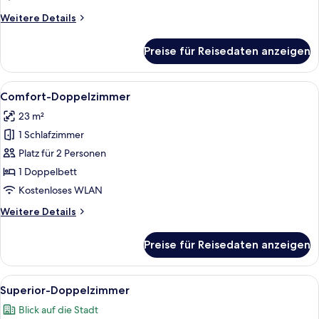
Room
Weitere
Weitere Details
anzeigen
Details
für
Preise für Reisedaten anzeigen
Business
Double
Room
Alle
Ein modernes Hotelzimmer mit einem o
6
Comfort-Doppelzimmer
Fotos
23 m²
für
1 Schlafzimmer
Comfort-
Doppelzimmer
Platz für 2 Personen
anzeigen
1 Doppelbett
Kostenloses WLAN
Weitere
Weitere Details
Details
für
Preise für Reisedaten anzeigen
Comfort-
Doppelzimmer
Alle
Ein Hotelzimmer mit Bett, Stuhl, einem
8
Superior-Doppelzimmer
Fotos
Blick auf die Stadt
für