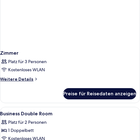
Zimmer
Platz für 3 Personen
Kostenloses WLAN
Weitere
Weitere Details
Details
für
Preise für Reisedaten anzeigen
Zimmer
Alle
Ein Hotelzimmer mit einem Bett, einem
5
Business Double Room
Fotos
Platz für 2 Personen
für
1 Doppelbett
Business
Double
Kostenloses WLAN