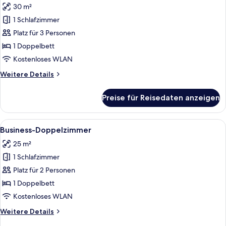
30 m²
Superior-
Doppelzimmer
1 Schlafzimmer
anzeigen
Platz für 3 Personen
1 Doppelbett
Kostenloses WLAN
Weitere
Weitere Details
Details
für
Preise für Reisedaten anzeigen
Superior-
Doppelzimmer
Alle
Ein modernes Hotelzimmer mit einem B
5
Business-Doppelzimmer
Fotos
25 m²
für
1 Schlafzimmer
Business-
Doppelzimmer
Platz für 2 Personen
anzeigen
1 Doppelbett
Kostenloses WLAN
Weitere
Weitere Details
Details