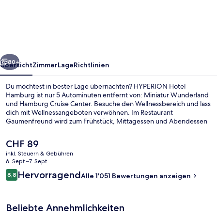
Hamburg
rück
Weiter
80+
Übersicht
Zimmer
Lage
Richtlinien
Du möchtest in bester Lage übernachten? HYPERION Hotel
Hamburg ist nur 5 Autominuten entfernt von: Miniatur Wunderland
und Hamburg Cruise Center. Besuche den Wellnessbereich und lass
dich mit Wellnessangeboten verwöhnen. Im Restaurant
Gaumenfreund wird zum Frühstück, Mittagessen und Abendessen
internationale Küche serviert. Eine Bar/Lounge, ein Fitnessbereich
(rund um die Uhr geöffnet) und eine Sauna sind weitere Highlights.
Der
CHF 89
Anderen Reisenden gefallen das hilfsbereite Personal und die
aktuelle
inkl. Steuern & Gebühren
fußgängerfreundliche Lage. Die öffentlichen Verkehrsmittel sind
Preis
6. Sept.–7. Sept.
nur einen kurzen Fußmarsch entfernt: Zur U-Bahnhof Steinstraße
Bar (in der Unterkunft)
beträgt
Bewertungen
sind es 7 Minuten und zur Haltestelle Steinstraße 9 Minuten.
Hervorragend
8,8
Alle 1'051 Bewertungen anzeigen
CHF 89.
8,8 von 10.
Beliebte Annehmlichkeiten