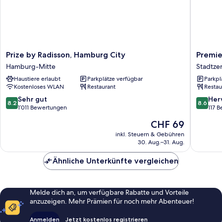
Prize
Premier
Prize by Radisson, Hamburg City
Premie
by
Inn
Hamburg-Mitte
Stadtze
Radisson,
Hambur
Haustiere erlaubt
Parkplätze verfügbar
Parkpl
Hamburg
City
Kostenloses WLAN
Restaurant
Restau
City
Zentru
Hamburg-
Stadtze
8.2
8.6
Sehr gut
Her
8.2
8.6
Mitte
von
von
von
1’011 Bewertungen
117 
Hambur
10,
10,
Der
CHF 69
Sehr
Hervorr
Preis
gut,
117
inkl. Steuern & Gebühren
beträgt
30. Aug.–31. Aug.
1’011
Bewert
CHF 69
Bewertungen
Ähnliche Unterkünfte vergleichen
Melde dich an, um verfügbare Rabatte und Vorteile
anzuzeigen. Mehr Prämien für noch mehr Abenteuer!
Anmelden
Jetzt kostenlos registrieren