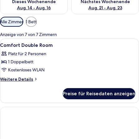
Dieses Wochenende
Nächstes Wochenende
Aug. 14 - Aug. 16
Aug. 21 - Aug. 23
Verfügbare
Alle Zimmer
1 Bett
Filter
für
Anzeige von 7 von 7 Zimmern
Zimmer
Alle
Ein Hotelzimmer mit Bett, Nachttisch,
6
Comfort Double Room
Fotos
Platz für 2 Personen
für
1 Doppelbett
Comfort
Double
Kostenloses WLAN
Room
Weitere
Weitere Details
anzeigen
Details
für
Preise für Reisedaten anzeigen
Comfort
Double
Room