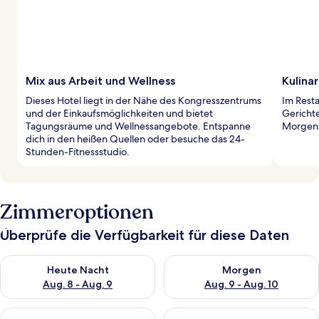
Mix aus Arbeit und Wellness
Kulina
Dieses Hotel liegt in der Nähe des Kongresszentrums
Im Resta
und der Einkaufsmöglichkeiten und bietet
Gerichte
Tagungsräume und Wellnessangebote. Entspanne
Morgens
dich in den heißen Quellen oder besuche das 24-
Stunden-Fitnessstudio.
Zimmeroptionen
Überprüfe die Verfügbarkeit für diese Daten
Überprüfe die Verfügbarkeit für heute Nacht, Aug. 8 - Aug. 9.
Überprüfe die Verfügbarkeit f
Heute Nacht
Morgen
Aug. 8 - Aug. 9
Aug. 9 - Aug. 10
Überprüfe die Verfügbarkeit für dieses Wochenende, Aug. 14 -
Überprüfe die Verfügbarkeit f