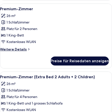
Alle
Ein Hotelzimmer mit zwei Betten, eine
5
Premium-Zimmer
Fotos
26 m²
für
1 Schlafzimmer
Premium-
Zimmer
Platz für 2 Personen
anzeigen
1 King-Bett
Kostenloses WLAN
Weitere
Weitere Details
Details
für
Preise für Reisedaten anzeigen
Premium-
Zimmer
Alle
Ein Hotelzimmer mit zwei Betten, eine
5
Premium-Zimmer (Extra Bed 2 Adults + 2 Children)
Fotos
26 m²
für
1 Schlafzimmer
Premium-
Zimmer
Platz für 4 Personen
(Extra
1 King-Bett und 1 grosses Schlafsofa
Bed
Kostenloses WLAN