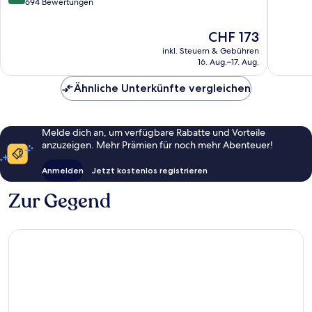
von
In
694 Bewertungen
Bern
10,
10,
Altstadt
Wunder
Aussergewöhnlich,
von
1’001
Der
CHF 173
694
Bern
Bewert
Preis
inkl. Steuern & Gebühren
Bewertungen
beträgt
16. Aug.–17. Aug.
CHF 173
Ähnliche Unterkünfte vergleichen
Melde dich an, um verfügbare Rabatte und Vorteile
anzuzeigen. Mehr Prämien für noch mehr Abenteuer!
Anmelden
Jetzt kostenlos registrieren
Zur Gegend