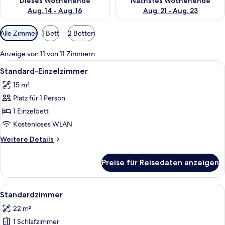
Dieses Wochenende
Nächstes Wochenende
Aug. 14 - Aug. 16
Aug. 21 - Aug. 23
Verfügbare
Alle Zimmer
1 Bett
2 Betten
Filter
für
Anzeige von 11 von 11 Zimmern
Zimmer
Alle
Ein Hotelzimmer mit einem großen Bett
9
Standard-Einzelzimmer
Fotos
15 m²
für
Platz für 1 Person
Standard-
Einzelzimmer
1 Einzelbett
anzeigen
Kostenloses WLAN
Weitere
Weitere Details
Details
für
Preise für Reisedaten anzeigen
Standard-
Einzelzimmer
Alle
Ein Hotelzimmer mit einem großen Bett
9
Standardzimmer
Fotos
22 m²
für
1 Schlafzimmer
Standardzimmer