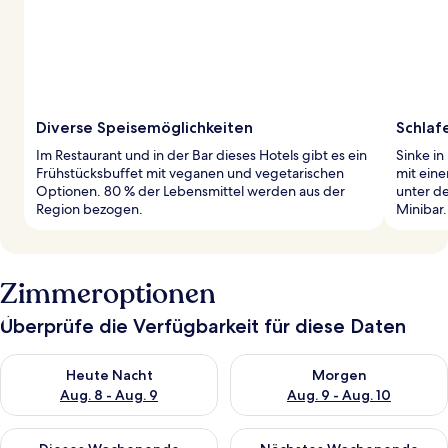
Diverse Speisemöglichkeiten
Schlaf
Im Restaurant und in der Bar dieses Hotels gibt es ein
Sinke i
Frühstücksbuffet mit veganen und vegetarischen
mit eine
Optionen. 80 % der Lebensmittel werden aus der
unter d
Region bezogen.
Minibar.
Zimmeroptionen
Überprüfe die Verfügbarkeit für diese Daten
Überprüfe die Verfügbarkeit für heute Nacht, Aug. 8 - Aug. 9.
Überprüfe die Verfügbarkeit f
Heute Nacht
Morgen
Aug. 8 - Aug. 9
Aug. 9 - Aug. 10
Überprüfe die Verfügbarkeit für dieses Wochenende, Aug. 14 -
Überprüfe die Verfügbarkeit f