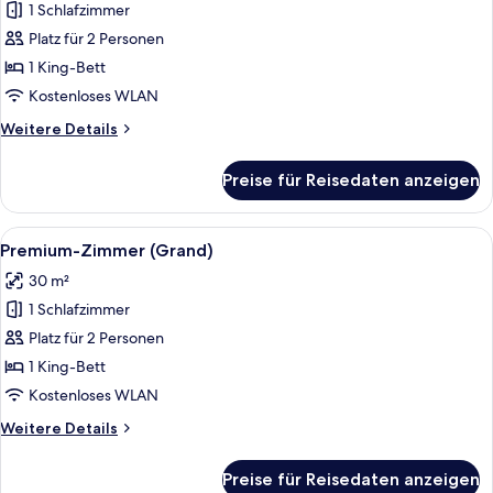
+
1 Schlafzimmer
Superior-
1
Zimmer,
Platz für 2 Personen
Child)
Balkon
1 King-Bett
anzeigen
Kostenloses WLAN
Weitere
Weitere Details
Details
für
Preise für Reisedaten anzeigen
Superior-
Zimmer,
Balkon
Alle
Ein modernes Hotelzimmer mit einem gr
6
Premium-Zimmer (Grand)
Fotos
30 m²
für
1 Schlafzimmer
Premium-
Zimmer
Platz für 2 Personen
(Grand)
1 King-Bett
anzeigen
Kostenloses WLAN
Weitere
Weitere Details
Details
für
Preise für Reisedaten anzeigen
Premium-