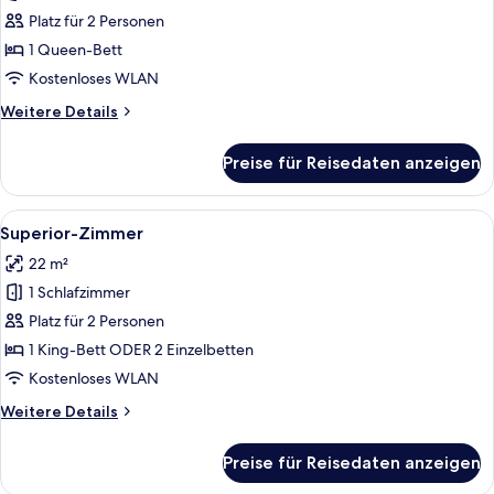
anzeigen
Platz für 2 Personen
1 Queen-Bett
Kostenloses WLAN
Weitere
Weitere Details
Details
für
Preise für Reisedaten anzeigen
Standardzimmer
Alle
Ein Hotelzimmer mit einem großen Bett
10
Superior-Zimmer
Fotos
22 m²
für
1 Schlafzimmer
Superior-
Zimmer
Platz für 2 Personen
anzeigen
1 King-Bett ODER 2 Einzelbetten
Kostenloses WLAN
Weitere
Weitere Details
Details
für
Preise für Reisedaten anzeigen
Superior-
Zimmer