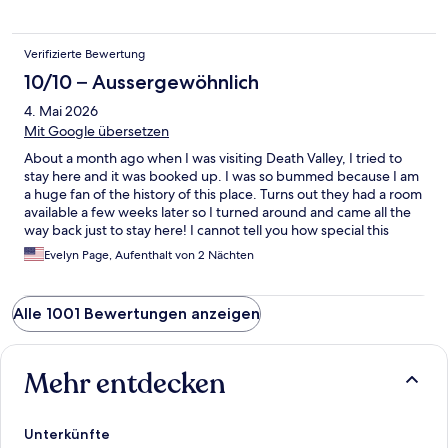
Verifizierte Bewertung
10/10 – Aussergewöhnlich
4. Mai 2026
Mit Google übersetzen
About a month ago when I was visiting Death Valley, I tried to
stay here and it was booked up. I was so bummed because I am
a huge fan of the history of this place. Turns out they had a room
available a few weeks later so I turned around and came all the
way back just to stay here! I cannot tell you how special this
place is.. you truly have to visit to see for yourself. I HIGHLY
Evelyn Page, Aufenthalt von 2 Nächten
reccomend doing the tour to get the full experience. The staff is
so knowledgeable and kind. Fun fact: part of David Lynch's Lost
Highway was shot here! So cool! This place deserves its own
Alle 1001 Bewertungen anzeigen
documentary and youll be lucky to stay here.
Mehr entdecken
Unterkünfte