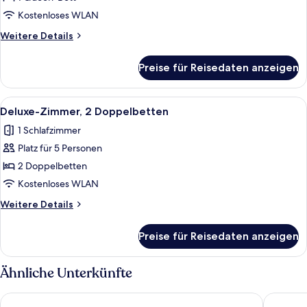
1
Kostenloses WLAN
Queen-
Weitere
Weitere Details
Bett
Details
anzeigen
für
Preise für Reisedaten anzeigen
Deluxe-
Zimmer,
1
Alle
Ein Schlafzimmer mit zwei Betten, ei
5
Queen-
Deluxe-Zimmer, 2 Doppelbetten
Fotos
Bett
1 Schlafzimmer
für
Platz für 5 Personen
Deluxe-
Zimmer,
2 Doppelbetten
2 Doppelbetten
Kostenloses WLAN
anzeigen
Weitere
Weitere Details
Details
für
Preise für Reisedaten anzeigen
Deluxe-
Zimmer,
2 Doppelbetten
Ähnliche Unterkünfte
The Ranch at Death Valley – Inside the Park
Stovepip