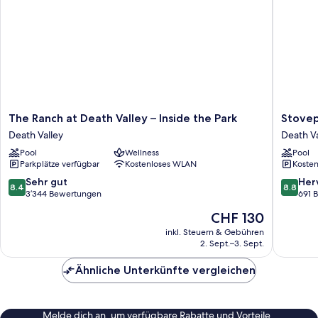
The
Stovepi
The Ranch at Death Valley – Inside the Park
Stovep
Ranch
Wells
Death Valley
Death Va
at
Village
Pool
Wellness
Pool
Death
Hotel
Parkplätze verfügbar
Kostenloses WLAN
Kosten
Valley
-
–
Inside
8.4
8.8
Sehr gut
Her
8.4
8.8
Inside
The
von
von
3’344 Bewertungen
691 
the
Park
10,
10,
Der
CHF 130
Park
Death
Sehr
Hervorr
Preis
Death
Valley
gut,
691
inkl. Steuern & Gebühren
beträgt
Valley
2. Sept.–3. Sept.
3’344
Bewert
CHF 130
Bewertungen
Ähnliche Unterkünfte vergleichen
Melde dich an, um verfügbare Rabatte und Vorteile