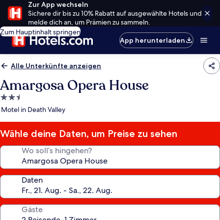
Zur App wechseln
Sichere dir bis zu 10% Rabatt auf ausgewählte Hotels und
melde dich an, um Prämien zu sammeln.
Zum Hauptinhalt springen
App herunterladen
Alle Unterkünfte anzeigen
Amargosa Opera House
2.5-
Sterne-
Motel in Death Valley
Unterkunft
Wähle deine Daten, um Preise zu sehen
Wo soll’s hingehen?
Daten
Gäste