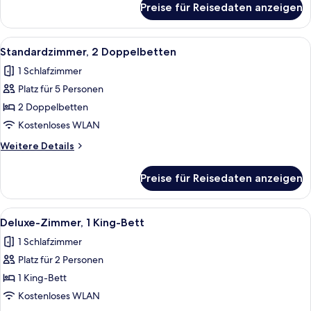
Preise für Reisedaten anzeigen
Standardzimmer,
1
Queen-
Alle
Ein Hotelzimmer mit zwei Betten, eine
21
Bett
Standardzimmer, 2 Doppelbetten
Fotos
1 Schlafzimmer
für
Platz für 5 Personen
Standardzimmer,
2 Doppelbetten
2 Doppelbetten
anzeigen
Kostenloses WLAN
Weitere
Weitere Details
Details
für
Preise für Reisedaten anzeigen
Standardzimmer,
2 Doppelbetten
Alle
Ein Schlafzimmer mit Bett, Kleiderschr
5
Deluxe-Zimmer, 1 King-Bett
Fotos
1 Schlafzimmer
für
Platz für 2 Personen
Deluxe-
Zimmer,
1 King-Bett
1 King-
Kostenloses WLAN
Bett