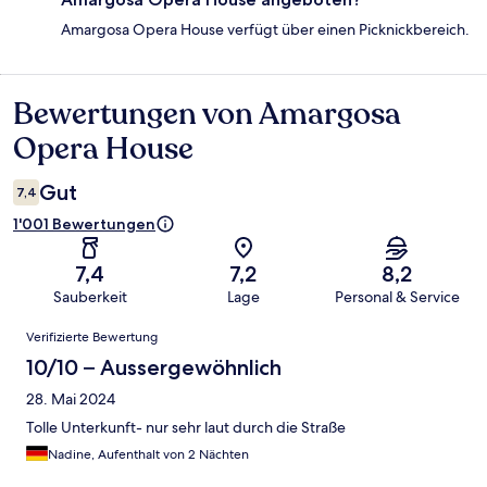
Amargosa Opera House verfügt über einen Picknickbereich.
Bewertungen von Amargosa
Bewertungen
Opera House
Gut
7,4
1'001 Bewertungen
7,4
7,2
8,2
Sauberkeit
Lage
Personal & Service
Bewertungen
Verifizierte Bewertung
10/10 – Aussergewöhnlich
28. Mai 2024
Tolle Unterkunft- nur sehr laut durch die Straße
Nadine, Aufenthalt von 2 Nächten