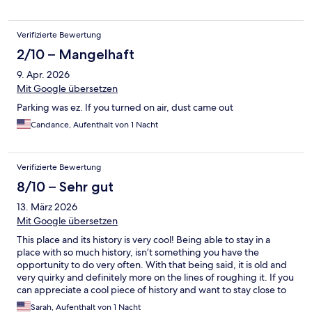
Verifizierte Bewertung
2/10 – Mangelhaft
9. Apr. 2026
Mit Google übersetzen
Parking was ez. If you turned on air, dust came out
Candance, Aufenthalt von 1 Nacht
Verifizierte Bewertung
8/10 – Sehr gut
13. März 2026
Mit Google übersetzen
This place and its history is very cool! Being able to stay in a
place with so much history, isn’t something you have the
opportunity to do very often. With that being said, it is old and
very quirky and definitely more on the lines of roughing it. If you
can appreciate a cool piece of history and want to stay close to
Death Valley it does the job…
Sarah, Aufenthalt von 1 Nacht