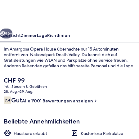
rück
Weiter
96+
Übersicht
Zimmer
Lage
Richtlinien
Im Amargosa Opera House übernachte nur 15 Autominuten
entfernt von: Nationalpark Death Valley. Du kannst dich auf
Gratisleistungen wie WLAN und Parkplätze ohne Service freuen.
Anderen Reisenden gefallen das hilfsbereite Personal und die Lage.
Der
CHF 99
aktuelle
inkl. Steuern & Gebühren
Preis
28. Aug.–29. Aug.
beträgt
Bewertungen
Gut
7,4
Blick von der Unterkunft
Alle 1'001 Bewertungen anzeigen
CHF 99.
7,4 von 10.
Beliebte Annehmlichkeiten
Haustiere erlaubt
Kostenlose Parkplätze