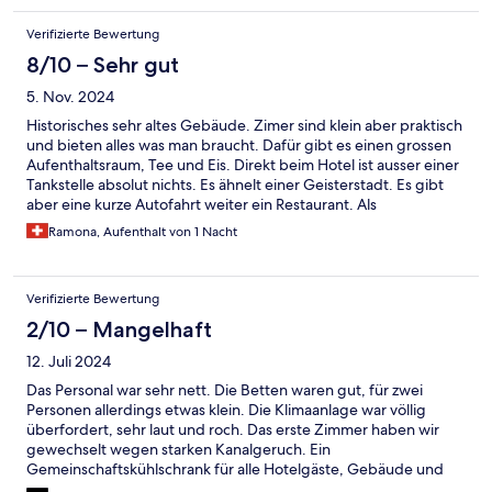
Verifizierte Bewertung
8/10 – Sehr gut
5. Nov. 2024
Historisches sehr altes Gebäude. Zimer sind klein aber praktisch
und bieten alles was man braucht. Dafür gibt es einen grossen
Aufenthaltsraum, Tee und Eis. Direkt beim Hotel ist ausser einer
Tankstelle absolut nichts. Es ähnelt einer Geisterstadt. Es gibt
aber eine kurze Autofahrt weiter ein Restaurant. Als
Ausgangspunkt fürs Death Valley hat es eine super Lage. Sehr
Ramona, Aufenthalt von 1 Nacht
freundliches Personal und viel historischer Charm. Mal was ganz
anderes, sehr coole Location.
Verifizierte Bewertung
2/10 – Mangelhaft
12. Juli 2024
Das Personal war sehr nett. Die Betten waren gut, für zwei
Personen allerdings etwas klein. Die Klimaanlage war völlig
überfordert, sehr laut und roch. Das erste Zimmer haben wir
gewechselt wegen starken Kanalgeruch. Ein
Gemeinschaftskühlschrank für alle Hotelgäste, Gebäude und
Bäder sind ziemlich runter gekommen. Preis Leistung ist völlig