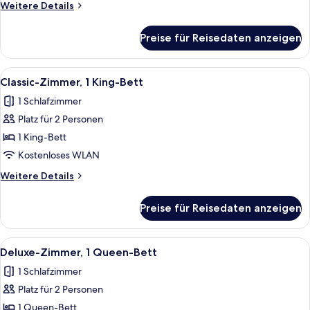
Weitere
Weitere Details
anzeigen
Details
für
Preise für Reisedaten anzeigen
Deluxe-
Zimmer,
1 King-
Alle
Ein Schlafzimmer mit einem Bett, ein
5
Bett
Classic-Zimmer, 1 King-Bett
Fotos
1 Schlafzimmer
für
Platz für 2 Personen
Classic-
Zimmer,
1 King-Bett
1 King-
Kostenloses WLAN
Bett
Weitere
Weitere Details
anzeigen
Details
für
Preise für Reisedaten anzeigen
Classic-
Zimmer,
1 King-
Alle
Ein Schlafzimmer mit einem Bett, eine
8
Bett
Deluxe-Zimmer, 1 Queen-Bett
Fotos
1 Schlafzimmer
für
Platz für 2 Personen
Deluxe-
Zimmer,
1 Queen-Bett