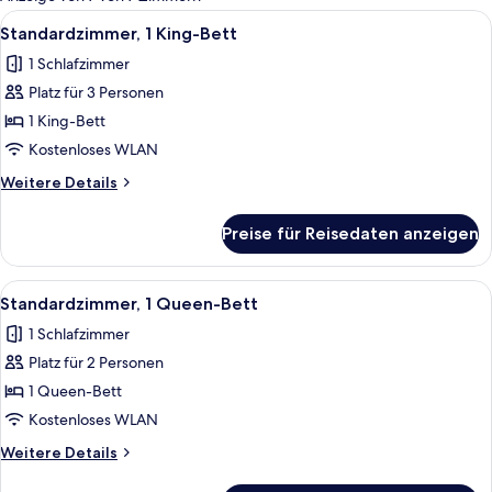
Zimmer
Alle
Ein kleines Hotelzimmer mit einem Bet
13
Standardzimmer, 1 King-Bett
Fotos
1 Schlafzimmer
für
Platz für 3 Personen
Standardzimmer,
1 King-
1 King-Bett
Bett
Kostenloses WLAN
anzeigen
Weitere
Weitere Details
Details
für
Preise für Reisedaten anzeigen
Standardzimmer,
1 King-
Bett
Alle
Ein Schlafzimmer mit einem blumigen 
12
Standardzimmer, 1 Queen-Bett
Fotos
1 Schlafzimmer
für
Platz für 2 Personen
Standardzimmer,
1
1 Queen-Bett
Queen-
Kostenloses WLAN
Bett
Weitere
Weitere Details
anzeigen
Details
für