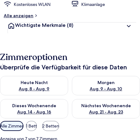
Kostenloses WLAN
Klimaanlage
Alle anzeigen
Wichtigste Merkmale
(8)
Zimmeroptionen
Überprüfe die Verfügbarkeit für diese Daten
Überprüfe die Verfügbarkeit für heute Nacht, Aug. 8 - Aug. 9.
Überprüfe die Verfügbarkeit f
Heute Nacht
Morgen
Aug. 8 - Aug. 9
Aug. 9 - Aug. 10
Überprüfe die Verfügbarkeit für dieses Wochenende, Aug. 14 -
Überprüfe die Verfügbarkeit f
Dieses Wochenende
Nächstes Wochenende
Aug. 14 - Aug. 16
Aug. 21 - Aug. 23
Verfügbare
Alle Zimmer
1 Bett
2 Betten
Filter
für
Anzeige von 7 von 7 Zimmern