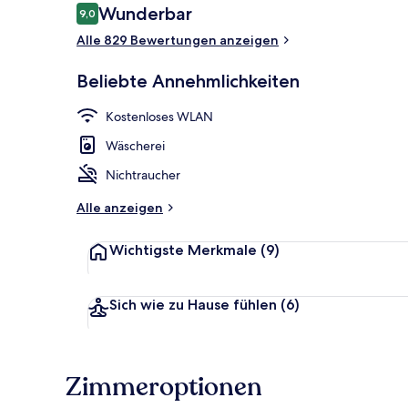
Bewertungen
Wunderbar
9,0
9,0 von 10.
Alle 829 Bewertungen anzeigen
Eingangsber
Beliebte Annehmlichkeiten
Kostenloses WLAN
Wäscherei
Nichtraucher
Alle anzeigen
Wichtigste Merkmale
(9)
Sich wie zu Hause fühlen
(6)
Zimmeroptionen