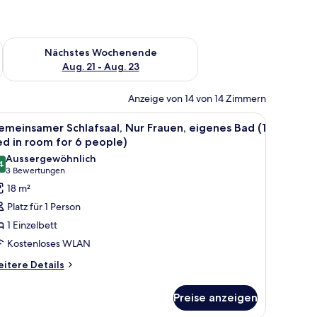
es Wochenende, Aug. 14 - Aug. 16.
Überprüfe die Verfügbarkeit für nächstes Wochenende, Aug. 2
Nächstes Wochenende
Aug. 21 - Aug. 23
Anzeige von 14 von 14 Zimmern
A, B, C und D beschriftet sind, Holzboden und einem kleinen Hocker in der M
le
Ein Zimmer mit Etagenbett, Schreibtisch und 
6
meinsamer Schlafsaal, Nur Frauen, eigenes Bad (1
otos
d in room for 6 people)
ür
Aussergewöhnlich
4
emeinsamer
9.4 von 10
(3
3 Bewertungen
hlafsaal,
Bewertungen)
18 m²
ur
Platz für 1 Person
rauen,
1 Einzelbett
igenes
Kostenloses WLAN
ad
itere
itere Details
tails
ed
r
Preise anzeigen
emeinsamer
oom
hlafsaal,