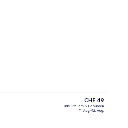
der Lobby
Lounge
Der
CHF 49
aktuelle
inkl. Steuern & Gebühren
Preis
11. Aug.–12. Aug.
 Mikrowelle, Kochgeschirr/Geschirr/Besteck
Terrasse/Patio
beträgt
CHF 49.