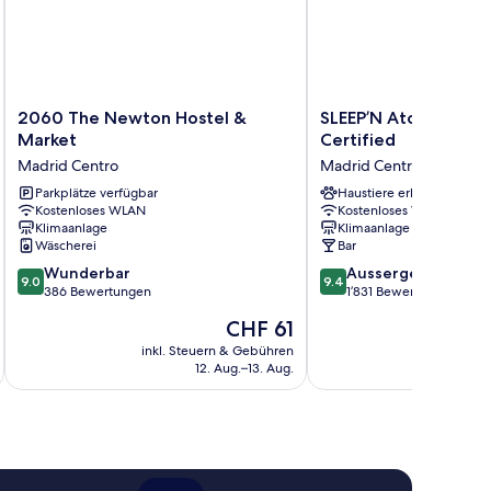
2060
SLEEP’N
2060 The Newton Hostel &
SLEEP’N Atocha – B 
The
Atocha
Market
Certified
Newton
–
Madrid Centro
Madrid Centro
Hostel
B
&
Parkplätze verfügbar
Corp
Haustiere erlaubt
Kostenloses WLAN
Kostenloses WLAN
Market
Certified
Klimaanlage
Klimaanlage
Madrid
Madrid
Wäscherei
Bar
Centro
Centro
9.0
9.4
Wunderbar
Aussergewöhnlich
9.0
9.4
von
von
386 Bewertungen
1’831 Bewertungen
10,
10,
Der
CHF 61
Wunderbar,
Aussergewöhnlich,
Preis
386
1’831
inkl. Steuern & Gebühren
inkl. S
beträgt
12. Aug.–13. Aug.
Bewertungen
Bewertungen
CHF 61