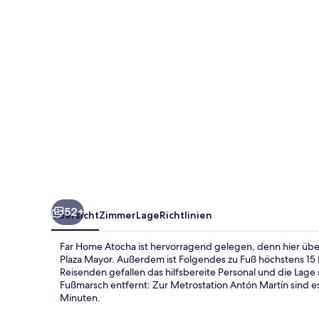
52+
Übersicht
Zimmer
Lage
Richtlinien
Far Home Atocha ist hervorragend gelegen, denn hier übe
Plaza Mayor. Außerdem ist Folgendes zu Fuß höchstens 15
Reisenden gefallen das hilfsbereite Personal und die Lage 
Fußmarsch entfernt: Zur Metrostation Antón Martín sind es
Minuten.