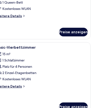
1 Queen-Bett
Kostenloses WLAN
itere
itere Details
tails
r
ppelzimmer,
Preise anzeigen
meinschaftsbad
Schild 'FRASIL'.
lzwänden und orangenen Akzenten.
le
Ein Zimmer mit Etagenbetten, einem Schreibt
1
asic-Vierbettzimmer
otos
15 m²
ür
1 Schlafzimmer
asic-
ierbettzimmer
Platz für 4 Personen
nzeigen
2 Einzel-Etagenbetten
Kostenloses WLAN
itere
itere Details
tails
r
sic-
erbettzimmer
Preise anzeigen