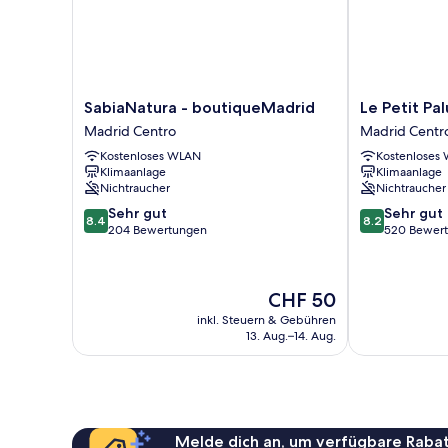
in
room
for
6
people)
SabiaNatura
Le
SabiaNatura - boutiqueMadrid
Le Petit Pal
-
Petit
Madrid Centro
Madrid Centr
boutiqueMadrid
Palu
Kostenloses WLAN
Kostenloses
Madrid
Fuencarral
Klimaanlage
Klimaanlage
Centro
Madrid
Nichtraucher
Nichtraucher
Centro
8.4
8.2
Sehr gut
Sehr gut
8.4
8.2
von
von
204 Bewertungen
520 Bewer
10,
10,
Sehr
Sehr
gut,
gut,
Der
CHF 50
204
520
Preis
Bewertungen
Bewertungen
inkl. Steuern & Gebühren
beträgt
13. Aug.–14. Aug.
CHF 50
Melde dich an, um verfügbare Rabat