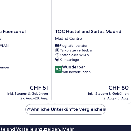
TOC
u Fuencarral
TOC Hostel and Suites Madrid
Hostel
o
Madrid Centro
and
 WLAN
Flughafentransfer
Suites
Parkplätze verfügbar
Madrid
Kostenloses WLAN
Madrid
Klimaanlage
Centro
9.2
Wunderbar
tungen
9.2
von
938 Bewertungen
10,
Wunderbar,
Der
Der
CHF 51
CHF 80
938
Preis
Preis
Bewertungen
inkl. Steuern & Gebühren
inkl. Steuern & Gebühren
beträgt
beträgt
27. Aug.–28. Aug.
12. Aug.–13. Aug.
CHF 51
CHF 80
Ähnliche Unterkünfte vergleichen
te und Vorteile anzuzeigen. Mehr