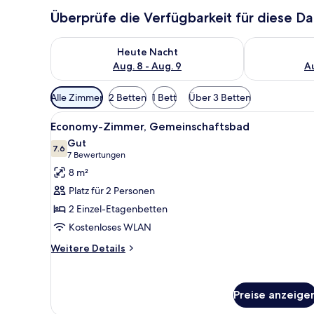
Überprüfe die Verfügbarkeit für diese D
Überprüfe die Verfügbarkeit für heute Nacht, Aug. 8
Überprüfe die
Heute Nacht
Aug. 8 - Aug. 9
Au
Verfügbare
Alle Zimmer
2 Betten
1 Bett
Über 3 Betten
Filter
Alle
Ein Etagenbett mit einer zusa
für
5
Economy-Zimmer, Gemeinschaftsbad
Fotos
Zimmer
Gut
für
7.6
7.6 von 10
(7
7 Bewertungen
Economy-
Bewertungen)
8 m²
Zimmer,
Platz für 2 Personen
Gemeinschaftsbad
2 Einzel-Etagenbetten
anzeigen
Kostenloses WLAN
Weitere
Weitere Details
Details
für
Economy-
Preise anzeige
Zimmer,
Gemeinschaftsbad