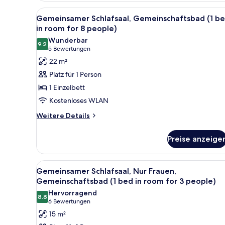
Alle
Ein Schlafraum mit Etagenbett
7
Gemeinsamer Schlafsaal, Gemeinschaftsbad (1 b
Fotos
in room for 8 people)
für
Wunderbar
9.2
Gemeinsamer
9.2 von 10
(5
5 Bewertungen
Schlafsaal,
Bewertungen)
22 m²
Gemeinschaftsbad
Platz für 1 Person
(1
1 Einzelbett
bed
Kostenloses WLAN
in
Weitere
room
Weitere Details
Details
for
für
8
Preise anzeige
Gemeinsamer
people)
Schlafsaal,
Gemeinschaftsbad
anzeigen
Alle
Ein Zimmer mit zwei Betten, ei
6
(1
Gemeinsamer Schlafsaal, Nur Frauen,
Fotos
bed
Gemeinschaftsbad (1 bed in room for 3 people)
in
für
Hervorragend
room
8.8
Gemeinsamer
8.8 von 10
(6
6 Bewertungen
for
Schlafsaal,
Bewertungen)
15 m²
8
Nur
people)