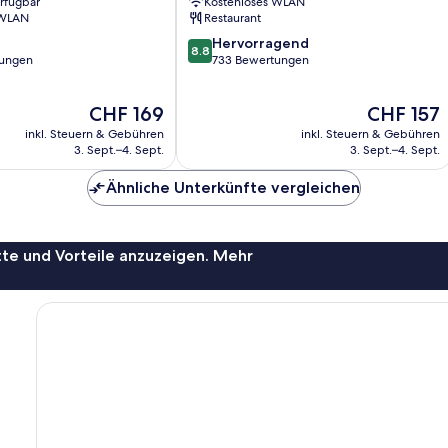
erfügbar
Kostenloses WLAN
 WLAN
Restaurant
8.8
Hervorragend
8.8
von
tungen
733 Bewertungen
10,
Hervorragend,
Der
Der
CHF 169
CHF 157
733
Preis
Preis
Bewertungen
inkl. Steuern & Gebühren
inkl. Steuern & Gebühren
beträgt
beträgt
3. Sept.–4. Sept.
3. Sept.–4. Sept.
CHF 169
CHF 157
Ähnliche Unterkünfte vergleichen
te und Vorteile anzuzeigen. Mehr