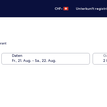
•
CHF
Unterkunft registr
urant
Daten
G