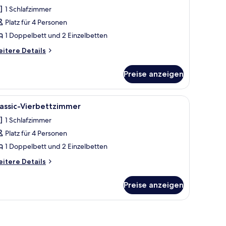
otos
1 Schlafzimmer
ür
Platz für 4 Personen
assic-
ierbettzimmer
1 Doppelbett und 2 Einzelbetten
nzeigen
itere
itere Details
tails
r
Preise anzeigen
assic-
erbettzimmer
 Couch, einem Holzkleiderschrank, einem Tisch und einem Stuhl.
le
Ein Hotelzimmer mit Sofa, Bett, kleinem Tisc
14
assic-Vierbettzimmer
otos
1 Schlafzimmer
ür
Platz für 4 Personen
assic-
ierbettzimmer
1 Doppelbett und 2 Einzelbetten
nzeigen
itere
itere Details
tails
r
Preise anzeigen
assic-
erbettzimmer
nem Balkon mit Bergblick.
em Tisch, Spiegel, Badezimmer mit Waschbecken und Toilette sowie einem Balk