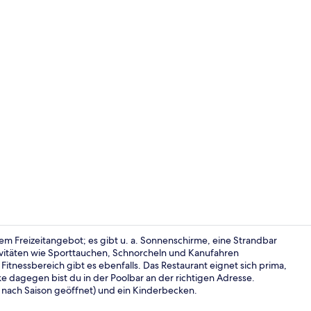
Ansicht von
igem Freizeitangebot; es gibt u. a. Sonnenschirme, eine Strandbar
vitäten wie Sporttauchen, Schnorcheln und Kanufahren
tnessbereich gibt es ebenfalls. Das Restaurant eignet sich prima,
Dachterrass
 dagegen bist du in der Poolbar an der richtigen Adresse.
e nach Saison geöffnet) und ein Kinderbecken.