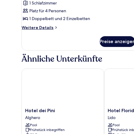
1 Schlafzimmer
für
Platz für 4 Personen
Classic-
Vierbettzimmer
1 Doppelbett und 2 Einzelbetten
anzeigen
Weitere
Weitere Details
Details
für
Preise anzeige
Classic-
Vierbettzimmer
Ähnliche Unterkünfte
Hotel dei Pini
Hotel Florida
Hotel
Hotel
Hotel dei Pini
Hotel Flori
dei
Florida
Alghero
Lido
Pini
Lido
Pool
Pool
Alghero
Frühstück inbegriffen
Frühstück inb