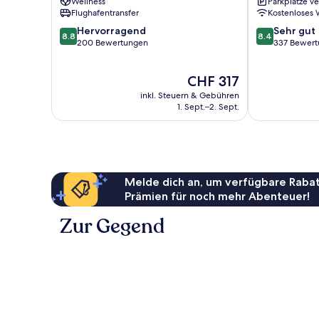
Wellness
Parkplätze v
Flughafentransfer
Kostenloses
8.8
8.4
Hervorragend
Sehr gut
8.8
8.4
von
von
200 Bewertungen
337 Bewer
10,
10,
Hervorragend,
Sehr
Der
CHF 317
200
gut,
Preis
Bewertungen
337
inkl. Steuern & Gebühren
beträgt
Bewertungen
1. Sept.–2. Sept.
CHF 317
Melde dich an, um verfügbare Rabat
Prämien für noch mehr Abenteuer!
Zur Gegend