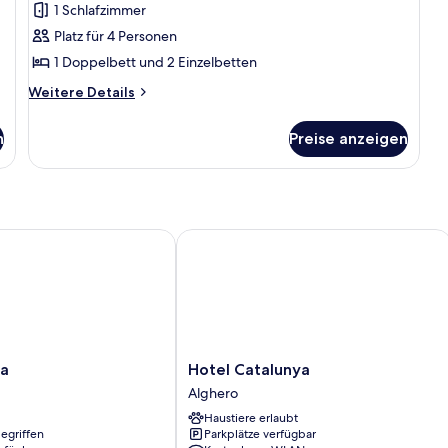
1 Schlafzimmer
für
Platz für 4 Personen
Vierbettzimmer
anzeigen
1 Doppelbett und 2 Einzelbetten
Weitere
Weitere Details
Details
für
n
Preise anzeigen
Vierbettzimmer
Hotel Catalunya
Hotel
da
Hotel Catalunya
Catalunya
Alghero
Alghero
Haustiere erlaubt
egriffen
Parkplätze verfügbar