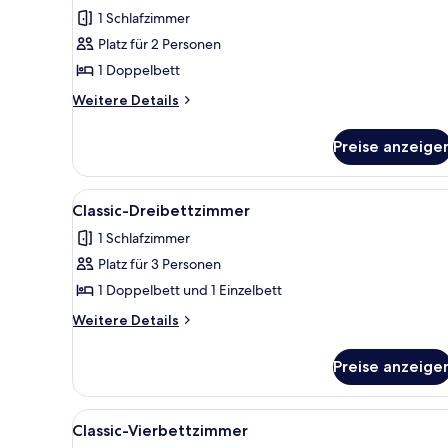
Fotos
1 Schlafzimmer
für
Platz für 2 Personen
Classic-
Doppelzimmer
1 Doppelbett
anzeigen
Weitere
Weitere Details
Details
für
Preise anzeige
Classic-
Doppelzimmer
Alle
Ein Hotelzimmer mit einem Bet
14
Classic-Dreibettzimmer
Fotos
1 Schlafzimmer
für
Platz für 3 Personen
Classic-
Dreibettzimmer
1 Doppelbett und 1 Einzelbett
anzeigen
Weitere
Weitere Details
Details
für
Preise anzeige
Classic-
Dreibettzimmer
Alle
Ein Hotelzimmer mit Sofa, Bett
14
Classic-Vierbettzimmer
Fotos