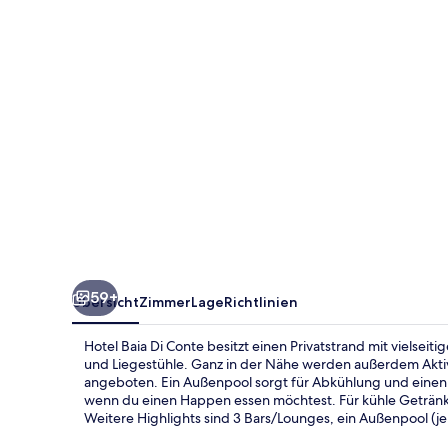
59+
Übersicht
Zimmer
Lage
Richtlinien
Hotel Baia Di Conte besitzt einen Privatstrand mit vielseit
und Liegestühle. Ganz in der Nähe werden außerdem Akti
angeboten. Ein Außenpool sorgt für Abkühlung und einen Fi
wenn du einen Happen essen möchtest. Für kühle Getränke
Weitere Highlights sind 3 Bars/Lounges, ein Außenpool (j