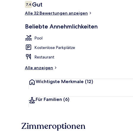
Bewertungen
Gut
7,4
7,4 von 10.
Alle 32 Bewertungen anzeigen
Ansicht von 
Beliebte Annehmlichkeiten
Pool
Kostenlose Parkplätze
Restaurant
Alle anzeigen
Wichtigste Merkmale
(12)
Für Familien
(6)
Zimmeroptionen