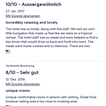
10/10 – Aussergewöhnlich
27. Jan. 2017
Mit Google übersetzen
Incredibly relaxing and lovely
The hotel was so lovely, along with the staff. We had our own
little bungalow that made us feel like we were on a tropical
retreat. The hotel staff was so sweet and even helped us find a
taxi driver that would drive us back and forth into town. The
meals were home cooked and so delicious. There are two
secluded beaches within walking distance and they are both
breathtaking!! If you're looking for a relaxing peaceful time away
from chaos and secluded serene beaches, this place is perfect!!!
I went with a friend but this would be lovely for a romantic
Verifizierte Bewertung
getaway as well. If you are looking for a little more action,
though, you might want to stay closer into town as there are
8/10 – Sehr gut
more activities there.
12. Dez. 2016
Mit Google übersetzen
unique rooms
Unique comfortable rooms in serene calm setting. Great food
however eating area is too close to smoking area.