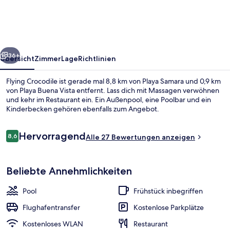
rück
Weiter
36+
Übersicht
Zimmer
Lage
Richtlinien
Flying Crocodile ist gerade mal 8,8 km von Playa Samara und 0,9 km
von Playa Buena Vista entfernt. Lass dich mit Massagen verwöhnen
und kehr im Restaurant ein. Ein Außenpool, eine Poolbar und ein
Kinderbecken gehören ebenfalls zum Angebot.
Bewertungen
Hervorragend
8,6
Alle 27 Bewertungen anzeigen
8,6 von 10.
Aussenbereich
Beliebte Annehmlichkeiten
Pool
Frühstück inbegriffen
Flughafentransfer
Kostenlose Parkplätze
Kostenloses WLAN
Restaurant