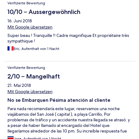
Verifizierte Bewertung
10/10 – Aussergewöhnlich
16. Juni 2018
Mit Google übersetzen
Super beau ! Tranquille !! Cadre magnifique Et propriétaire très
sympathique !
Eric, Aufenthalt von 1 Nacht
Verifizierte Bewertung
2/10 – Mangelhaft
21. Mai 2018
Mit Google übersetzen
No se Embarquen Pésima atención al cliente
Para nada recomendaría este lugar, reservamos una noche
viajábamos del San José ( capital ), a playa Carrillo, Por
problemas de tráfico y un accidente nuestra llegada se atrasó. y
a pesar de haber llamado al encargado del Hotel que
llegaríamos alrededor de las 10 pm. Su increíble respuesta fue
que el “ Hotel” cerraba a las 8 pm y no nos podían recibir. Así que
Jose, Aufenthalt von 1 Nacht