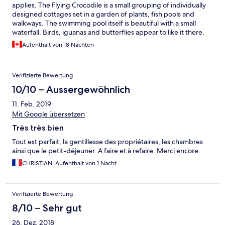
applies. The Flying Crocodile is a small grouping of individually
designed cottages set in a garden of plants, fish pools and
walkways. The swimming pool itself is beautiful with a small
waterfall. Birds, iguanas and butterflies appear to like it there.
Howler monkeys may wake you early, but you won’t mind. The
Aufenthalt von 18 Nächten
breakfast, included, is excellent. Cereal, fresh fruit, yogurt, and
eggs are on offer. You are near several beautiful beaches, but
be aware that you are in the ‘jungle’; getting to the hotel is part
Verifizierte Bewertung
of the adventure; the dusty roads are potholed and twisty;
taking the ‘short route’ requires crossing a small stream in the
10/10 – Aussergewöhnlich
dry season. An SUV or 4WD is a good idea. French and Spanish
11. Feb. 2019
and English seem to be the main languages here, so anyone can
get along. It’s an enchanting place.
Mit Google übersetzen
Très très bien
Tout est parfait, la gentillesse des propriétaires, les chambres
ainsi que le petit-déjeuner. A faire et à refaire. Merci encore.
CHRISTIAN, Aufenthalt von 1 Nacht
Verifizierte Bewertung
8/10 – Sehr gut
26. Dez. 2018