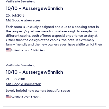
Verifizierte Bewertung
10/10 – Aussergewöhnlich
26. Juli 2018
Mit Google übersetzen
Each room is uniquely designed and due to a booking error in
the property's part we were fortunate enough to sample two
different cabins, both offered a special experience to stay at.
Other than the design of the cabins, the hotel is extremely
family friendly and the new owners even have a little girl of their
own. The pool was terrific and kept our kids occupied all day
Aufenthalt von 2 Nächten
long, in fact we didn't get the chance to sample the beach
because they didn't want to leave the pool. Hotel's restaurant is
good although dishes portions are on the small side and you
Verifizierte Bewertung
don't really have other good options nearby. They don't serve
lunch so be prepared. During the wet season the road to
10/10 – Aussergewöhnlich
Samara may be flooded and require a 4x4 to cross and also
21. Juni 2018
some locals to guide you where the road used to be where
there is now a gushing river. Overall I would definitely
Mit Google übersetzen
recommend to stay for several days here if you can help it
Lovely helpful new owners beautiful space
Aufenthalt von 1 Nacht