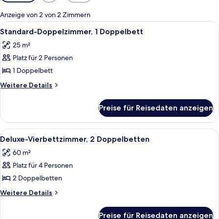
Filter
für
Anzeige von 2 von 2 Zimmern
Zimmer
Alle
Ein Zimmer mit Bett, Fenster und Hol
4
Standard-Doppelzimmer, 1 Doppelbett
Fotos
25 m²
für
Platz für 2 Personen
Standard-
Doppelzimmer,
1 Doppelbett
1
Weitere
Weitere Details
Doppelbett
Details
für
anzeigen
Preise für Reisedaten anzeigen
Standard-
Doppelzimmer,
1
Alle
Ein Zimmer in einer Holzhütte mit ein
11
Doppelbett
Deluxe-Vierbettzimmer, 2 Doppelbetten
Fotos
60 m²
für
Platz für 4 Personen
Deluxe-
Vierbettzimmer,
2 Doppelbetten
2 Doppelbetten
Weitere
Weitere Details
anzeigen
Details
für
Preise für Reisedaten anzeigen
Deluxe-