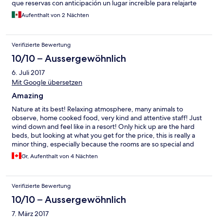
que reservas con anticipación un lugar increíble para relajarte
Aufenthalt von 2 Nächten
Verifizierte Bewertung
10/10 – Aussergewöhnlich
6. Juli 2017
Mit Google übersetzen
Amazing
Nature at its best! Relaxing atmosphere, many animals to
observe, home cooked food, very kind and attentive staff! Just
wind down and feel like in a resort! Only hick up are the hard
beds, but looking at what you get for the price, this is really a
minor thing, especially because the rooms are so special and
big! Be prepared to be awaken by howler monkeys, to see a bull
Gr, Aufenthalt von 4 Nächten
frog eat out if a cats bowl, observe gekos, lizards, frogs, birds
and butterflies without having to book a tour! Amazing!!
Verifizierte Bewertung
10/10 – Aussergewöhnlich
7. März 2017