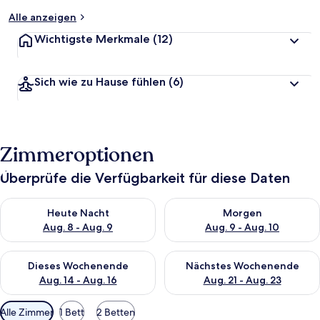
Alle anzeigen
Wichtigste Merkmale
(12)
Sich wie zu Hause fühlen
(6)
Zimmeroptionen
Überprüfe die Verfügbarkeit für diese Daten
Überprüfe die Verfügbarkeit für heute Nacht, Aug. 8 - Aug. 9.
Überprüfe die Verfügbarkeit f
Heute Nacht
Morgen
Aug. 8 - Aug. 9
Aug. 9 - Aug. 10
Überprüfe die Verfügbarkeit für dieses Wochenende, Aug. 14 -
Überprüfe die Verfügbarkeit f
Dieses Wochenende
Nächstes Wochenende
Aug. 14 - Aug. 16
Aug. 21 - Aug. 23
Verfügbare
Alle Zimmer
1 Bett
2 Betten