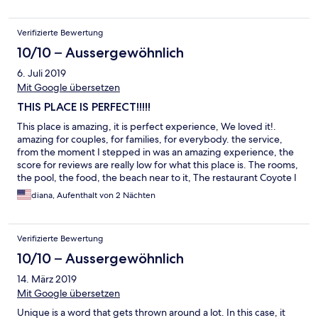
Verifizierte Bewertung
10/10 – Aussergewöhnlich
6. Juli 2019
Mit Google übersetzen
THIS PLACE IS PERFECT!!!!!
This place is amazing, it is perfect experience, We loved it!.
amazing for couples, for families, for everybody. the service,
from the moment I stepped in was an amazing experience, the
score for reviews are really low for what this place is. The rooms,
the pool, the food, the beach near to it, The restaurant Coyote I
think is the name... EXCELLENT
diana, Aufenthalt von 2 Nächten
Verifizierte Bewertung
10/10 – Aussergewöhnlich
14. März 2019
Mit Google übersetzen
Unique is a word that gets thrown around a lot. In this case, it