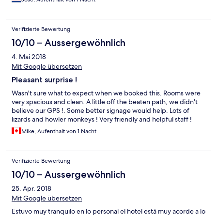
increíblemente tuvimos que buscar otro sitio para hospedarnos
y claro perdí el dinero de la reserva. “ porque ellos no se hacen
responsables”. Esa información deberían ponerla en su anuncio
Verifizierte Bewertung
así la lógica indica que nadie iría a un disque Hotel que no recibe
a sus clientes después de 8 pm. He viajado a otros sitios de CR y
10/10 – Aussergewöhnlich
en hoteles pequeños cuando no hay nadie en recepción,
4. Mai 2018
siempre han buscado la forma de entregarme la llave (el guarda,
debajo de la alfombra, una maceta, etc etc), simplemente no
Mit Google übersetzen
quiso dar un buen servicio. Y pésima actitud del encargado del
Pleasant surprise !
hotel ese día. No se embarquen en reservar este sitio hay más y
mejores opciones en playa Carrillo.
Wasn't sure what to expect when we booked this. Rooms were
very spacious and clean. A little off the beaten path, we didn't
believe our GPS !. Some better signage would help. Lots of
lizards and howler monkeys ! Very friendly and helpful staff !
Mike, Aufenthalt von 1 Nacht
Verifizierte Bewertung
10/10 – Aussergewöhnlich
25. Apr. 2018
Mit Google übersetzen
Estuvo muy tranquilo en lo personal el hotel está muy acorde a lo