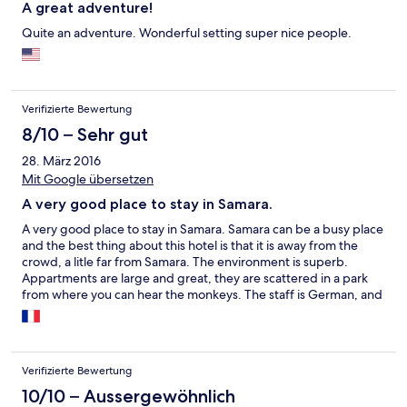
A great adventure!
Quite an adventure. Wonderful setting super nice people.
Verifizierte Bewertung
8/10 – Sehr gut
28. März 2016
Mit Google übersetzen
A very good place to stay in Samara.
A very good place to stay in Samara. Samara can be a busy place
and the best thing about this hotel is that it is away from the
crowd, a litle far from Samara. The environment is superb.
Appartments are large and great, they are scattered in a park
from where you can hear the monkeys. The staff is German, and
most of the clients are German too. It was a surprise and the
good thing is that you can have bratwurst!!! El Coyote is a great
restaurant nearby, with great staff.
Verifizierte Bewertung
10/10 – Aussergewöhnlich