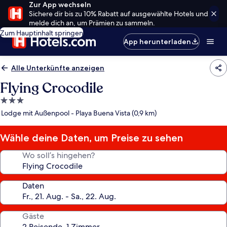
Zur App wechseln
Sichere dir bis zu 10% Rabatt auf ausgewählte Hotels und
melde dich an, um Prämien zu sammeln.
Zum Hauptinhalt springen
App herunterladen
Alle Unterkünfte anzeigen
Flying Crocodile
3.0-
Sterne-
Lodge mit Außenpool - Playa Buena Vista (0,9 km)
Unterkunft
Wähle deine Daten, um Preise zu sehen
Wo soll’s hingehen?
Daten
Gäste