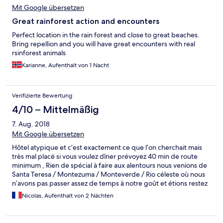
Mit Google übersetzen
Great rainforest action and encounters
Perfect location in the rain forest and close to great beaches.
Bring repellion and you will have great encounters with real
rsinforest animals
Karianne, Aufenthalt von 1 Nacht
Verifizierte Bewertung
4/10 – Mittelmäßig
7. Aug. 2018
Mit Google übersetzen
Hôtel atypique et c’est exactement ce que l’on cherchait mais
très mal placé si vous voulez dîner prévoyez 40 min de route
minimum , Rien de spécial à faire aux alentours nous venions de
Santa Teresa / Montezuma / Monteverde / Rio céleste où nous
n’avons pas passer assez de temps à notre goût et étions restez
sur notre faim mais pas à Samara ou arrivez à l’hôtel a été la route
Nicolas, Aufenthalt von 2 Nächten
la plus compliquée que nous ayons eu à faire de notre séjour au
Costa Rica .