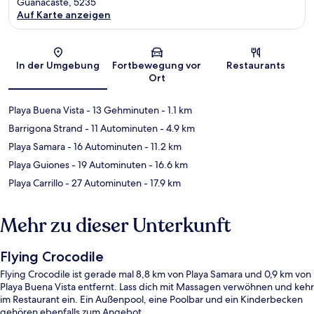
Guanacaste, 5235
Auf Karte anzeigen
Karte
In der Umgebung
Fortbewegung vor
Restaurants
Ort
Playa Buena Vista
- 13 Gehminuten
- 1.1 km
Barrigona Strand
- 11 Autominuten
- 4.9 km
Playa Samara
- 16 Autominuten
- 11.2 km
Playa Guiones
- 19 Autominuten
- 16.6 km
Playa Carrillo
- 27 Autominuten
- 17.9 km
Mehr zu dieser Unterkunft
Flying Crocodile
Flying Crocodile ist gerade mal 8,8 km von Playa Samara und 0,9 km von
Playa Buena Vista entfernt. Lass dich mit Massagen verwöhnen und kehr
im Restaurant ein. Ein Außenpool, eine Poolbar und ein Kinderbecken
gehören ebenfalls zum Angebot.