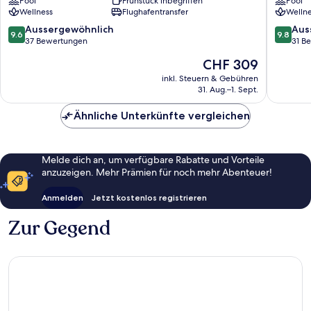
Pool
Frühstück inbegriffen
Pool
Wellness
Flughafentransfer
Wellne
9.6
9.8
Aussergewöhnlich
Aus
9.6
9.8
von
von
37 Bewertungen
31 B
10,
10,
Der
CHF 309
Aussergewöhnlich,
Ausserg
Preis
37
31
inkl. Steuern & Gebühren
beträgt
31. Aug.–1. Sept.
Bewertungen
Bewert
CHF 309
Ähnliche Unterkünfte vergleichen
Melde dich an, um verfügbare Rabatte und Vorteile
anzuzeigen. Mehr Prämien für noch mehr Abenteuer!
Anmelden
Jetzt kostenlos registrieren
Zur Gegend