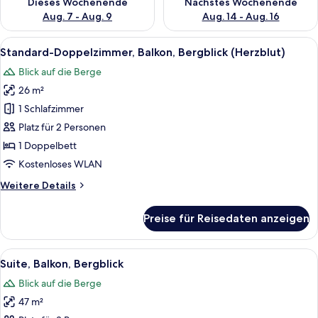
Dieses Wochenende
Nächstes Wochenende
Aug. 7 - Aug. 9
Aug. 14 - Aug. 16
Alle
Ein Hotelzimmer mit Holzboden, einem 
5
Standard-Doppelzimmer, Balkon, Bergblick (Herzblut)
Fotos
Blick auf die Berge
für
26 m²
Standard-
Doppelzimmer,
1 Schlafzimmer
Balkon,
Platz für 2 Personen
Bergblick
1 Doppelbett
(Herzblut)
Kostenloses WLAN
anzeigen
Weitere
Weitere Details
Details
für
Preise für Reisedaten anzeigen
Standard-
Doppelzimmer,
Balkon,
Alle
Ein Schlafzimmer mit Holzvertäfelung,
8
Bergblick
Suite, Balkon, Bergblick
Fotos
(Herzblut)
Blick auf die Berge
für
47 m²
Suite,