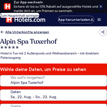
Zur App wechseln
Sichere dir bis zu 10% Rabatt auf ausgewählte Hotels und
melde dich an, um Prämien zu sammeln.
Zum Hauptinhalt springen
App herunterladen
Alle Unterkünfte anzeigen
Alpin Spa Tuxerhof
5.0-
Sterne-
Hotel in Tux mit 2 Außenpools und Wellnessbereich – mit direktem
Unterkunft
Pistenzugang
Wähle deine Daten, um Preise zu sehen
Wo soll’s hingehen?
Daten
Gäste