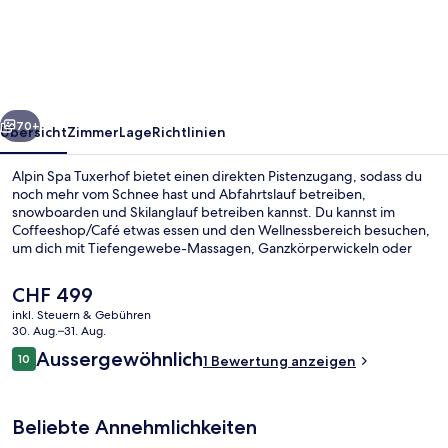
Tuxerhof
rück
Weiter
70+
Übersicht
Zimmer
Lage
Richtlinien
Alpin Spa Tuxerhof bietet einen direkten Pistenzugang, sodass du
noch mehr vom Schnee hast und Abfahrtslauf betreiben,
snowboarden und Skilanglauf betreiben kannst. Du kannst im
Coffeeshop/Café etwas essen und den Wellnessbereich besuchen,
um dich mit Tiefengewebe-Massagen, Ganzkörperwickeln oder
Gesichtsbehandlungen verwöhnen zu lassen. Als weitere Highlights
bietet dieses Hotel im luxuriösen Stil 2 Außenpools, einen Innenpool
Der
CHF 499
und einen kostenlosen Kinderclub. Ebenfalls vorhanden sind
aktuelle
inkl. Steuern & Gebühren
Skipässe und ein Skiraum.
Preis
30. Aug.–31. Aug.
Außen-Whirlpool
beträgt
Bewertungen
Aussergewöhnlich
10
1 Bewertung anzeigen
CHF 499.
10 von 10.
Beliebte Annehmlichkeiten