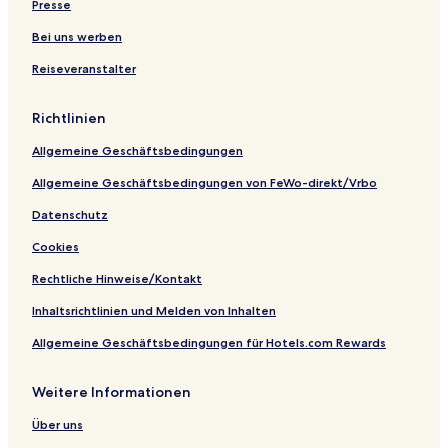
Presse
n
t
o
a
i
e
f
W
e
r
u
t
r
p
Bei uns werben
i
r
t
s
e
l
Reiseveranstalter
t
t
S
n
a
h
u
U
t
G
x
P
z
Richtlinien
a
e
E
l
r
r
R
Allgemeine Geschäftsbedingungen
d
h
I
e
o
O
Allgemeine Geschäftsbedingungen von FeWo-direkt/Vrbo
n
f
R
Datenschutz
Cookies
Rechtliche Hinweise/Kontakt
Inhaltsrichtlinien und Melden von Inhalten
Allgemeine Geschäftsbedingungen für Hotels.com Rewards
Weitere Informationen
Über uns