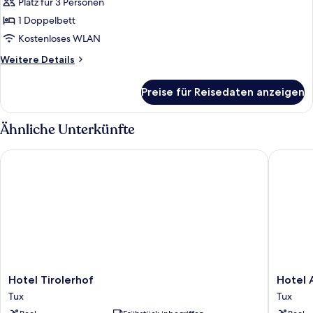
Balkon,
Platz für 3 Personen
Bergblick
1 Doppelbett
anzeigen
Kostenloses WLAN
Weitere
Weitere Details
Details
für
Preise für Reisedaten anzeigen
Suite,
Balkon,
Bergblick
Ähnliche Unterkünfte
Hotel Tirolerhof
Hotel Al
Hotel
Hotel
Hotel Tirolerhof
Hotel 
Tirolerhof
Alpenho
Tux
Tux
Tux
Tux