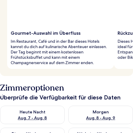
Gourmet-Auswahl im Überfluss
Rückzu
Im Restaurant, Café und in der Bar dieses Hotels
Dieses H
kannst du dich auf kulinarische Abenteuer einlassen.
ideal fü
Der Tag beginnt mit einem kostenlosen
Entspan
Frühstücksbuffet und kann mit einem
oder Bi
Champagnerservice auf dem Zimmer enden.
Zimmeroptionen
Überprüfe die Verfügbarkeit für diese Daten
Überprüfe die Verfügbarkeit für heute Nacht, Aug. 7 - Aug. 8.
Überprüfe die Verfügbarkeit f
Heute Nacht
Morgen
Aug. 7 - Aug. 8
Aug. 8 - Aug. 9
Überprüfe die Verfügbarkeit für dieses Wochenende, Aug. 7 - 
Überprüfe die Verfügbarkeit f