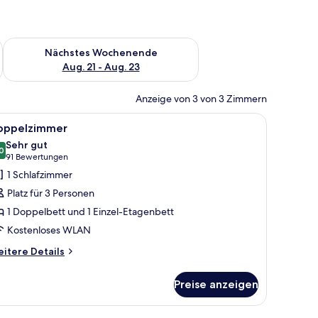
es Wochenende, Aug. 14 - Aug. 16.
Überprüfe die Verfügbarkeit für nächstes Wochenende, Aug. 2
Nächstes Wochenende
Aug. 21 - Aug. 23
Anzeige von 3 von 3 Zimmern
le
Ein Etagenbett mit Fernseher, Schreibtisch, St
11
oppelzimmer
otos
Sehr gut
ür
0
8.0 von 10
(91
91 Bewertungen
oppelzimmer
Bewertungen)
1 Schlafzimmer
nzeigen
Platz für 3 Personen
1 Doppelbett und 1 Einzel-Etagenbett
Kostenloses WLAN
itere
itere Details
tails
r
Preise anzeigen
ppelzimmer