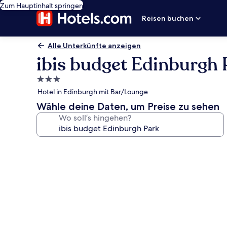
Zum Hauptinhalt springen
Reisen buchen
Alle Unterkünfte anzeigen
ibis budget Edinburgh 
3.0-
Sterne-
Hotel in Edinburgh mit Bar/Lounge
Unterkunft
Wähle deine Daten, um Preise zu sehen
Wo soll’s hingehen?
Fotogalerie
von
ibis
budget
Edinburgh
Park