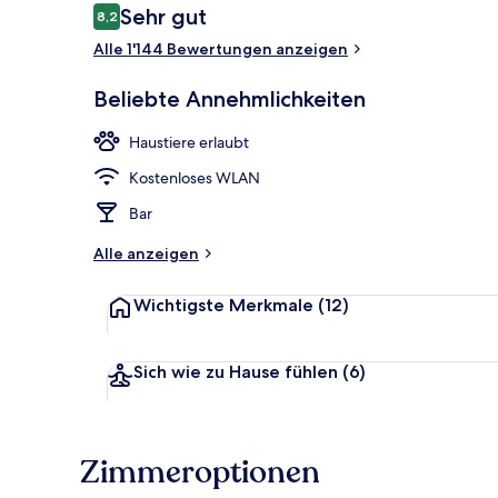
Bewertungen
Sehr gut
8,2
8,2 von 10.
Alle 1'144 Bewertungen anzeigen
Tägliches ko
Beliebte Annehmlichkeiten
Haustiere erlaubt
Kostenloses WLAN
Bar
Alle anzeigen
Wichtigste Merkmale
(12)
Sich wie zu Hause fühlen
(6)
Zimmeroptionen