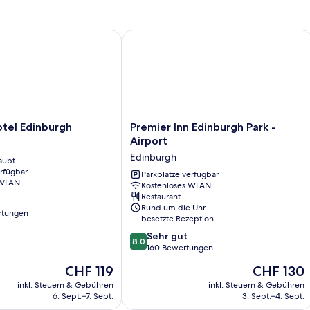
el Edinburgh
Premier Inn Edinburgh Park - Airport
Premier
otel Edinburgh
Premier Inn Edinburgh Park -
Inn
Airport
Edinburgh
Edinburgh
aubt
Park
erfügbar
-
Parkplätze verfügbar
 WLAN
Kostenloses WLAN
Airport
Restaurant
Edinburgh
Rund um die Uhr
rtungen
besetzte Rezeption
8.0
Sehr gut
8.0
von
160 Bewertungen
10,
Der
Der
CHF 119
CHF 130
Sehr
Preis
Preis
gut,
inkl. Steuern & Gebühren
inkl. Steuern & Gebühren
beträgt
beträgt
6. Sept.–7. Sept.
3. Sept.–4. Sept.
160
CHF 119
CHF 130