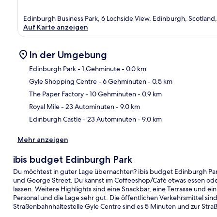
Edinburgh Business Park, 6 Lochside View, Edinburgh, Scotland
Auf Karte anzeigen
In der Umgebung
Edinburgh Park
- 1 Gehminute
- 0.0 km
Gyle Shopping Centre
- 6 Gehminuten
- 0.5 km
Kar
The Paper Factory
- 10 Gehminuten
- 0.9 km
Royal Mile
- 23 Autominuten
- 9.0 km
Edinburgh Castle
- 23 Autominuten
- 9.0 km
Mehr anzeigen
ibis budget Edinburgh Park
Du möchtest in guter Lage übernachten? ibis budget Edinburgh Park
und George Street. Du kannst im Coffeeshop/Café etwas essen oder
lassen. Weitere Highlights sind eine Snackbar, eine Terrasse und ei
Personal und die Lage sehr gut. Die öffentlichen Verkehrsmittel sin
Straßenbahnhaltestelle Gyle Centre sind es 5 Minuten und zur Stra