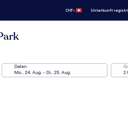
•
CHF
Unterkunft registr
Park
Daten
G