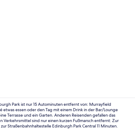
Zweibettzimm
urgh Park ist nur 15 Autominuten entfernt von: Murrayfield
é etwas essen oder den Tag mit einem Drink in der Bar/Lounge
 eine Terrasse und ein Garten. Anderen Reisenden gefallen das
Aussenberei
hen Verkehrsmittel sind nur einen kurzen Fußmarsch entfernt: Zur
 zur Straßenbahnhaltestelle Edinburgh Park Central 11 Minuten.