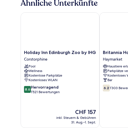
Ähnliche Unterkünfte
Holiday Inn Edinburgh Zoo by IHG
Britannia Hot
Holiday
Britannia
Holiday Inn Edinburgh Zoo by IHG
Britannia H
Inn
Hotel
Corstorphine
Haymarket
Edinburgh
Edinburgh
Pool
Haustiere erl
Zoo
Haymarket
Wellness
Parkplätze v
by
Kostenlose Parkplätze
Kostenloses
IHG
Kostenloses WLAN
Bar
Corstorphine
8.6
6.2
Hervorragend
6.2
1’303 Bewe
8.6
von
von
1’521 Bewertungen
10,
10,
Hervorragend,
1’303
1’521
Bewertungen
Der
CHF 157
Bewertungen
Preis
inkl. Steuern & Gebühren
beträgt
31. Aug.–1. Sept.
CHF 157