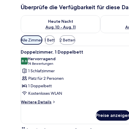
Überprüfe die Verfügbarkeit für diese D
Überprüfe die Verfügbarkeit für heute Nacht, Aug. 10
Überprüfe die
Heute Nacht
Aug. 10 - Aug. 11
Au
Verfügbare
Alle Zimmer
1 Bett
2 Betten
Filter
Alle
Ein Badezimmer mit einem wei
für
9
Doppelzimmer, 1 Doppelbett
Fotos
Zimmer
Hervorragend
für
8.6
8.6 von 10
(74
74 Bewertungen
Doppelzimmer,
Bewertungen)
1 Schlafzimmer
1
Platz für 2 Personen
Doppelbett
1 Doppelbett
anzeigen
Kostenloses WLAN
Weitere
Weitere Details
Details
für
Preise anzeige
Doppelzimmer,
1
Doppelbett