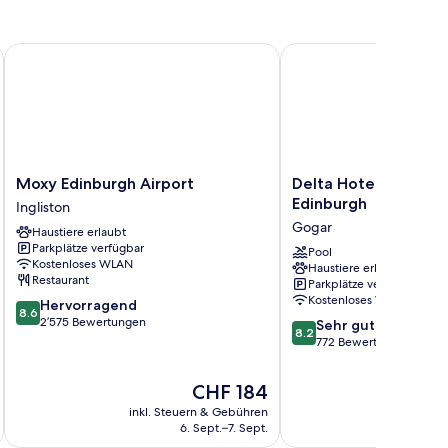
Moxy Edinburgh Airport
Delta Hotels by Marrio
Moxy
Delta
Moxy Edinburgh Airport
Delta Hotels by Marr
Edinburgh
Hotels
Edinburgh
Ingliston
Airport
by
Gogar
Haustiere erlaubt
Ingliston
Marriott
Parkplätze verfügbar
Edinburgh
Pool
Kostenloses WLAN
Haustiere erlaubt
Gogar
Restaurant
Parkplätze verfügbar
Kostenloses WLAN
8.6
Hervorragend
8.6
von
2’575 Bewertungen
8.2
Sehr gut
8.2
10,
von
772 Bewertungen
Hervorragend,
10,
2’575
Sehr
Der
CHF 184
Bewertungen
gut,
Preis
inkl. Steuern & Gebühren
inkl. S
772
beträgt
6. Sept.–7. Sept.
Bewertungen
CHF 184