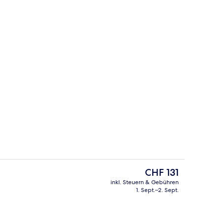
er, 2 Einzelbetten
Rezeption
Der
CHF 131
aktuelle
inkl. Steuern & Gebühren
Preis
1. Sept.–2. Sept.
ch
Terrasse/Patio
beträgt
CHF 131.