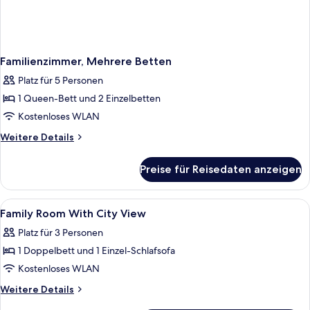
Familienzimmer, Mehrere Betten
Platz für 5 Personen
1 Queen-Bett und 2 Einzelbetten
Kostenloses WLAN
Weitere
Weitere Details
Details
für
Preise für Reisedaten anzeigen
Familienzimmer,
Mehrere
Betten
Alle
Ein Hotelzimmer mit einem großen Bett
8
Family Room With City View
Fotos
Platz für 3 Personen
für
1 Doppelbett und 1 Einzel-Schlafsofa
Family
Room
Kostenloses WLAN
With
Weitere
Weitere Details
City
Details