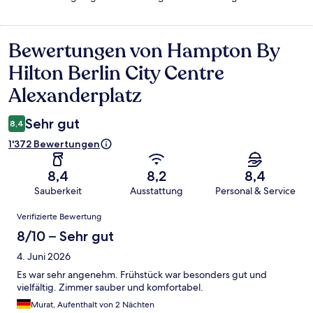
Bewertungen von Hampton By
Bewertungen
Hilton Berlin City Centre
Alexanderplatz
Sehr gut
8,4
1'372 Bewertungen
8,4
8,2
8,4
Sauberkeit
Ausstattung
Personal & Service
Bewertungen
Verifizierte Bewertung
8/10 – Sehr gut
4. Juni 2026
Es war sehr angenehm. Frühstück war besonders gut und
vielfältig. Zimmer sauber und komfortabel.
Murat, Aufenthalt von 2 Nächten