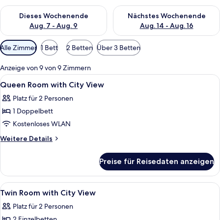
Überprüfe die Verfügbarkeit für dieses Wochenende, Aug. 7 - 
Überprüfe die Verfügbarkeit f
Dieses Wochenende
Nächstes Wochenende
Aug. 7 - Aug. 9
Aug. 14 - Aug. 16
Verfügbare
Alle Zimmer
1 Bett
2 Betten
Über 3 Betten
Filter
für
Anzeige von 9 von 9 Zimmern
Zimmer
Alle
Allergikerbettwaren, Zimmersafe, Schr
9
Queen Room with City View
Fotos
Platz für 2 Personen
für
1 Doppelbett
Queen
Room
Kostenloses WLAN
with
Weitere
Weitere Details
City
Details
für
View
Preise für Reisedaten anzeigen
Queen
anzeigen
Room
with
Alle
Allergikerbettwaren, Zimmersafe, Schr
8
City
Twin Room with City View
Fotos
View
Platz für 2 Personen
für
2 Einzelbetten