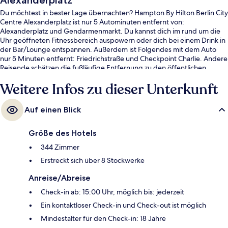
Alexanderplatz
Du möchtest in bester Lage übernachten? Hampton By Hilton Berlin City
Centre Alexanderplatz ist nur 5 Autominuten entfernt von:
Alexanderplatz und Gendarmenmarkt. Du kannst dich im rund um die
Uhr geöffneten Fitnessbereich auspowern oder dich bei einem Drink in
der Bar/Lounge entspannen. Außerdem ist Folgendes mit dem Auto
nur 5 Minuten entfernt: Friedrichstraße und Checkpoint Charlie. Andere
Reisende schätzen die fußläufige Entfernung zu den öffentlichen
Verkehrsmitteln: Zur Straßenbahnhaltestelle Mollstraße-Otto-Braun-
Weitere Infos zu dieser Unterkunft
Straße sind es nur wenige Schritte und zur Straßenbahnhaltestelle
Mollstraße-Prenzlauer Allee sind es 4 Gehminuten.
Auf einen Blick
Größe des Hotels
344 Zimmer
Erstreckt sich über 8 Stockwerke
Anreise/Abreise
Check-in ab: 15:00 Uhr, möglich bis: jederzeit
Ein kontaktloser Check-in und Check-out ist möglich
Mindestalter für den Check-in: 18 Jahre