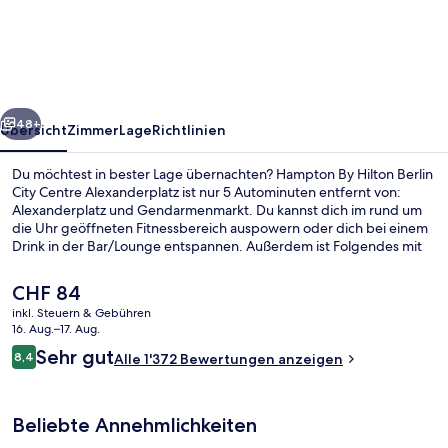
Hilton
Berlin
City
Centre
rück
Weiter
Alexanderplatz
48+
Übersicht
Zimmer
Lage
Richtlinien
Du möchtest in bester Lage übernachten? Hampton By Hilton Berlin
City Centre Alexanderplatz ist nur 5 Autominuten entfernt von:
Alexanderplatz und Gendarmenmarkt. Du kannst dich im rund um
die Uhr geöffneten Fitnessbereich auspowern oder dich bei einem
Drink in der Bar/Lounge entspannen. Außerdem ist Folgendes mit
dem Auto nur 5 Minuten entfernt: Friedrichstraße und Checkpoint
Charlie. Andere Reisende schätzen die fußläufige Entfernung zu
Der
CHF 84
den öffentlichen Verkehrsmitteln: Zur Straßenbahnhaltestelle
aktuelle
inkl. Steuern & Gebühren
Mollstraße-Otto-Braun-Straße sind es nur wenige Schritte und zur
Preis
16. Aug.–17. Aug.
Straßenbahnhaltestelle Mollstraße-Prenzlauer Allee sind es 4
Tägliches inbegriffenes Frühstücksbuf
beträgt
Bewertungen
Gehminuten.
Sehr gut
8,4
Alle 1'372 Bewertungen anzeigen
CHF 84.
8,4 von 10.
Beliebte Annehmlichkeiten