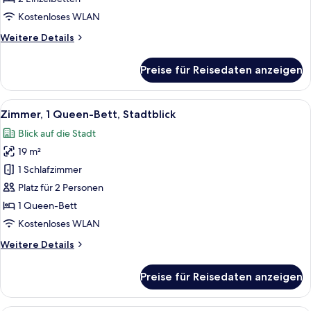
Twin
Room
Kostenloses WLAN
with
Weitere
Weitere Details
City
Details
für
View
Preise für Reisedaten anzeigen
Twin
anzeigen
Room
with
Alle
Ein Hotelzimmer mit einem großen Bett
9
City
Zimmer, 1 Queen-Bett, Stadtblick
Fotos
View
Blick auf die Stadt
für
19 m²
Zimmer,
1
1 Schlafzimmer
Queen-
Platz für 2 Personen
Bett,
1 Queen-Bett
Stadtblick
Kostenloses WLAN
anzeigen
Weitere
Weitere Details
Details
für
Preise für Reisedaten anzeigen
Zimmer,
1
Queen-