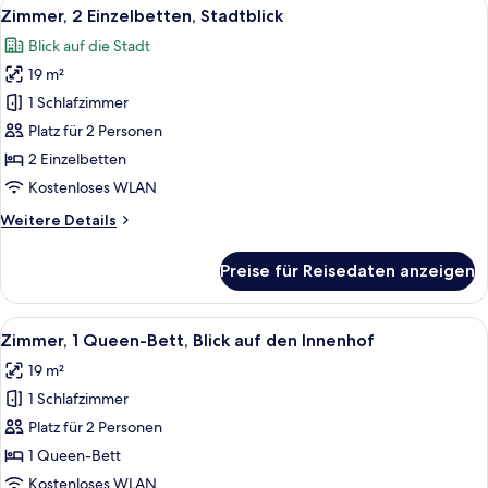
Alle
Ein Hotelzimmer mit zwei Betten, eine
8
Bett,
Zimmer, 2 Einzelbetten, Stadtblick
Fotos
Stadtblick
Blick auf die Stadt
für
19 m²
Zimmer,
2 Einzelbetten,
1 Schlafzimmer
Stadtblick
Platz für 2 Personen
anzeigen
2 Einzelbetten
Kostenloses WLAN
Weitere
Weitere Details
Details
für
Preise für Reisedaten anzeigen
Zimmer,
2 Einzelbetten,
Stadtblick
Alle
Ein Hotelzimmer mit einem großen Bett
9
Zimmer, 1 Queen-Bett, Blick auf den Innenhof
Fotos
19 m²
für
1 Schlafzimmer
Zimmer,
1
Platz für 2 Personen
Queen-
1 Queen-Bett
Bett,
Kostenloses WLAN