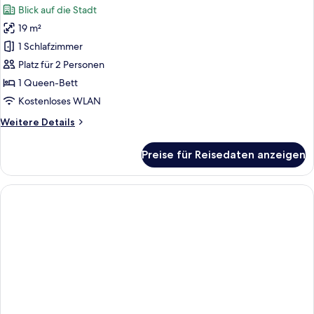
Schlafsofa,
Blick auf die Stadt
Stadtblick
für
19 m²
Zimmer,
1
1 Schlafzimmer
Queen-
Platz für 2 Personen
Bett,
1 Queen-Bett
barrierefrei
Kostenloses WLAN
anzeigen
Weitere
Weitere Details
Details
für
Preise für Reisedaten anzeigen
Zimmer,
1
Queen-
Bett,
barrierefrei