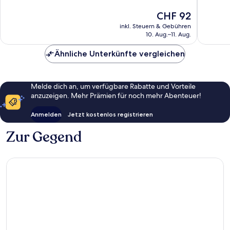
2’019
Bewert
Der
CHF 92
Bewertungen
Preis
inkl. Steuern & Gebühren
beträgt
10. Aug.–11. Aug.
CHF 92
Ähnliche Unterkünfte vergleichen
Melde dich an, um verfügbare Rabatte und Vorteile
anzuzeigen. Mehr Prämien für noch mehr Abenteuer!
Anmelden
Jetzt kostenlos registrieren
Zur Gegend