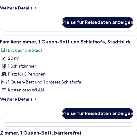
Blick
Weitere
Weitere Details
auf
Details
den
für
Preise für Reisedaten anzeigen
Zimmer,
Innenhof
1
anzeigen
Queen-
Alle
Ein Hotelzimmer mit zwei Betten, ein
10
Bett,
Familienzimmer, 1 Queen-Bett und Schlafsofa, Stadtblick
Fotos
Blick
Blick auf die Stadt
auf
für
den
20 m²
Familienzimmer,
Innenhof
1 Queen-
1 Schlafzimmer
Bett
Platz für 3 Personen
und
1 Queen-Bett und 1 grosses Schlafsofa
Schlafsofa,
Kostenloses WLAN
Stadtblick
Weitere
Weitere Details
anzeigen
Details
für
Preise für Reisedaten anzeigen
Familienzimmer,
1 Queen-
Bett
Alle
Ein Hotelzimmer mit einem Bett, eine
6
und
Zimmer, 1 Queen-Bett, barrierefrei
Fotos