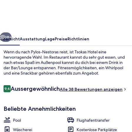
rück
Weiter
38+
Übersicht
Ausstattung
Lage
Preise
Richtlinien
Wenn du nach Pylos-Nestoras reist, ist Tsokas Hotel eine
hervorragende Wahl. Im Restaurant kannst du sehr gut essen, und
nach etwas Spaß im Außenpool kannst du dich bei einem Drink in
der Bar/Lounge entspannen. Fitnessmöglichkeiten, ein Whirlpool
und eine Snackbar gehören ebenfalls zum Angebot.
Bewertungen
Aussergewöhnlich
9,4
Alle 38 Bewertungen anzeigen
9,4 von 10.
Außenpool, Liegestühle
Beliebte Annehmlichkeiten
Pool
Flughafentransfer
Wäscherei
Kostenlose Parkplätze