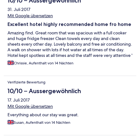
10/10 – Aussergewöhnlich
31. Juli 2017
Mit Google übersetzen
Excellent hotel highly recommended home fro home
Amazing find. Great room that was spacious with a full cooker
and huge fridge freezer Clean towels every day and clean
sheets every other day. Lovely balcony and free air conditioning.
A walk on shower with lots if hot water at all times of the day.
Hotel kept spotless at all times and the staff were very attentive '
friendly and always tjete if you needed them This was a home
Chrissie, Aufenthalt von 14 Nächten
from home. By far the best hotel I have stayed in Greece. We
will be BACK!!!
Verifizierte Bewertung
10/10 – Aussergewöhnlich
17. Juli 2017
Mit Google übersetzen
Everything about our stay was great.
Susan, Aufenthalt von 14 Nächten