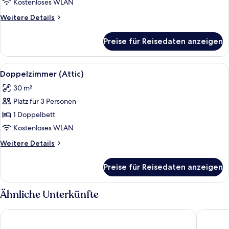
Kostenloses WLAN
Weitere
Weitere Details
Details
für
Preise für Reisedaten anzeigen
Familienstudio
Alle
Ein Schlafzimmer mit Holzbalkendecke
5
Doppelzimmer (Attic)
Fotos
30 m²
für
Platz für 3 Personen
Doppelzimmer
(Attic)
1 Doppelbett
anzeigen
Kostenloses WLAN
Weitere
Weitere Details
Details
für
Preise für Reisedaten anzeigen
Doppelzimmer
(Attic)
Ähnliche Unterkünfte
Abeloessa Methonian Hospitality
Viva Mar