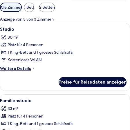
Verfügbare
Alle Zimmer
1 Bett
2 Betten
Filter
für
Anzeige von 3 von 3 Zimmern
Zimmer
Alle
Ein Schlafzimmer mit einem großen Bet
3
Studio
Fotos
30 m²
für
Platz für 4 Personen
Studio
anzeigen
1 King-Bett und 1 grosses Schlafsofa
Kostenloses WLAN
Weitere
Weitere Details
Details
für
Preise für Reisedaten anzeigen
Studio
Alle
Eine Terrasse mit Tisch, Stühlen, ei
5
Familienstudio
Fotos
33 m²
für
Platz für 4 Personen
Familienstudio
anzeigen
1 King-Bett und 1 grosses Schlafsofa