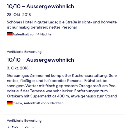
10/10 – Aussergewöhnlich
28. Okt. 2018
Schönes Hotel in guter Lage; die Straße in sicht- und hörweite
ist nur mäßig befahren; nettes Personal
Aufenthalt von 14 Nächten
Verifizierte Bewertung
10/10 – Aussergewöhnlich
3. Okt. 2018
Geräumiges Zimmer mit kompletter Küchenausstattung. Sehr
nettes, fleißiges und hilfsbereites Personal. Frühstück bei
sonnigem Wetter mit frisch gepresstem Orangensaft am Pool
oder auf der Terrasse war sehr lecker. Entfernungen zum
Ortskern mit Supermarkt ca 400 m, etwa genauso zum Strand
an der hübschen Strandstraße mit vielen Tavernen und
maew, Aufenthalt von 9 Nächten
Restaurants und kleinen Lädchen. Der Surferbeach liegt etwas
weiter westlich, aber auch nur ca. 400 m Fußweg vom Hotel
entfernt. Parkplatz kostenfrei (wie fast überall in in GR), WLAN
Verifizierte Bewertung
im Hotel sehr gut. Fazit: Ein Hotel wo man gerne wieder
hinfährt.