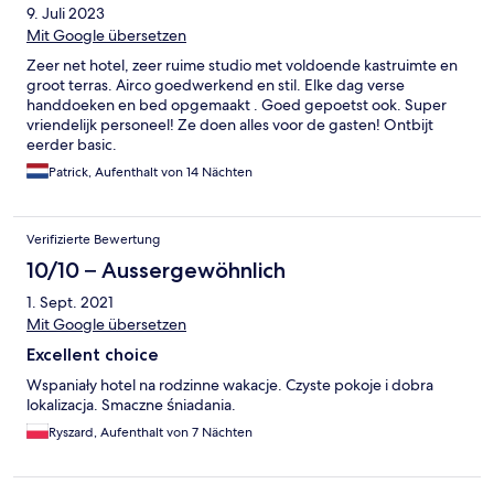
9. Juli 2023
Mit Google übersetzen
Zeer net hotel, zeer ruime studio met voldoende kastruimte en
groot terras. Airco goedwerkend en stil. Elke dag verse
handdoeken en bed opgemaakt . Goed gepoetst ook. Super
vriendelijk personeel! Ze doen alles voor de gasten! Ontbijt
eerder basic.
Patrick, Aufenthalt von 14 Nächten
Verifizierte Bewertung
10/10 – Aussergewöhnlich
1. Sept. 2021
Mit Google übersetzen
Excellent choice
Wspaniały hotel na rodzinne wakacje. Czyste pokoje i dobra
lokalizacja. Smaczne śniadania.
Ryszard, Aufenthalt von 7 Nächten