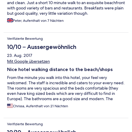
and clean. Just a short 10 minute walk to an exquisite beachfront
with good variety of bars and restaurants. Breakfasts were plain
but good quality, very little variation though.
Peter, Aufenthalt von 7 Nächten
Verifizierte Bewertung
10/10 – Aussergewöhnlich
23. Aug. 2017
Mit Google übersetzen
Nice hotel walking distance to the beach/shops
From the minute you walk into this hotel, your feel very
welcomed. The staff is incredible and caters to your every need.
The rooms are very spacious and the beds comfortable (they
even have king sized beds which are very difficult to find in
Europe). The bathrooms are a good size and modern. The
terrace is big and offers good views. I cannot emphasize how
Chrissa, Aufenthalt von 21 Nächten
clean this hotel is, along with the pool area. You will not be
disappointed with this hotel along with your stay in beautiful
Finikounta.
Verifizierte Bewertung