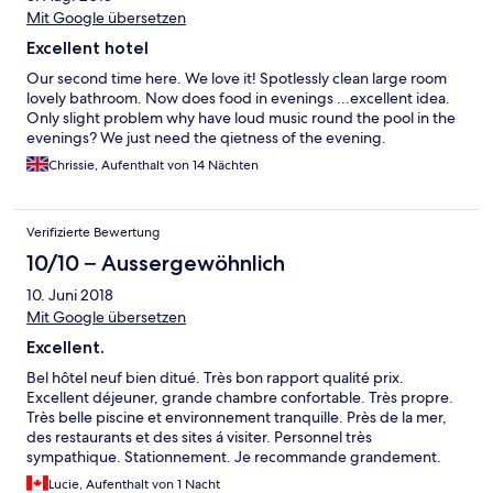
Mit Google übersetzen
Excellent hotel
Our second time here. We love it! Spotlessly clean large room
lovely bathroom. Now does food in evenings ...excellent idea.
Only slight problem why have loud music round the pool in the
evenings? We just need the qietness of the evening.
Chrissie, Aufenthalt von 14 Nächten
Verifizierte Bewertung
10/10 – Aussergewöhnlich
10. Juni 2018
Mit Google übersetzen
Excellent.
Bel hôtel neuf bien ditué. Très bon rapport qualité prix.
Excellent déjeuner, grande chambre confortable. Très propre.
Très belle piscine et environnement tranquille. Près de la mer,
des restaurants et des sites á visiter. Personnel très
sympathique. Stationnement. Je recommande grandement.
Lucie, Aufenthalt von 1 Nacht