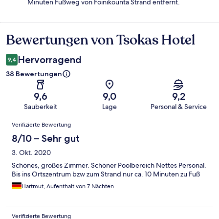
Minuten Fußweg von Foinikounta Strand entfernt.
Bewertungen von Tsokas Hotel
Bewertungen
Hervorragend
9,4
38 Bewertungen
9,6
9,0
9,2
Sauberkeit
Lage
Personal & Service
Bewertungen
Verifizierte Bewertung
8/10 – Sehr gut
3. Okt. 2020
Schönes, großes Zimmer. Schöner Poolbereich Nettes Personal.
Bis ins Ortszentrum bzw zum Strand nur ca. 10 Minuten zu Fuß
Hartmut, Aufenthalt von 7 Nächten
Verifizierte Bewertung