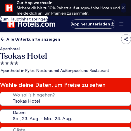
Zur App wechseln
Sichere dir bis zu 10% Rabatt auf ausgewählte Hotels und
melde dich an, um Prämien zu sammeln.
Zum Hauptinhalt springen
App herunterladen
Alle Unterkünfte anzeigen
Aparthotel
Tsokas Hotel
4.0-
Sterne-
Aparthotel in Pylos-Nestoras mit Außenpool und Restaurant
Unterkunft
Wähle deine Daten, um Preise zu sehen
Wo soll’s hingehen?
Daten
Gäste