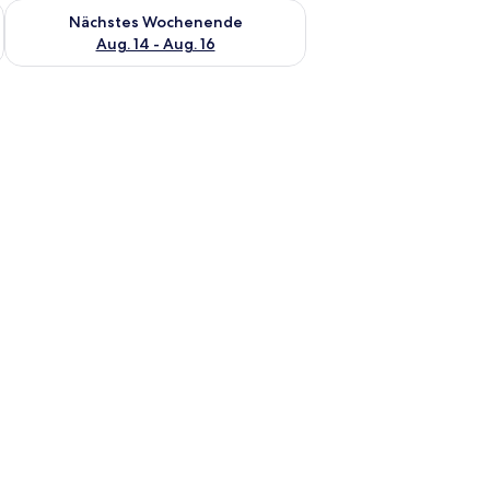
es Wochenende, Aug. 7 - Aug. 9.
Überprüfe die Verfügbarkeit für nächstes Wochenende, Aug. 1
Nächstes Wochenende
Aug. 14 - Aug. 16
n und Nachttischen in einem Raum mit schlichten Wänden und Fliesenboden.