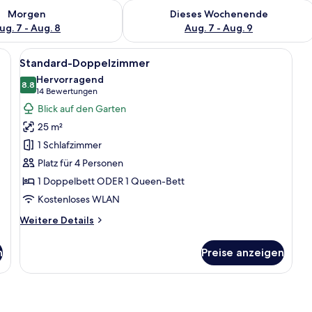
 - Aug. 7.
 Verfügbarkeit für morgen, Aug. 7 - Aug. 8.
Überprüfe die Verfügbarkeit für dies
Morgen
Dieses Wochenende
ug. 7 - Aug. 8
Aug. 7 - Aug. 9
mit zwei Einzelbetten, einem kleinen Tisch und einem Waschbecken.
Alle
Zwei Einzelbetten mit Holz Kopfteile
7
Standard-Doppelzimmer
Fotos
Hervorragend
für
8.8
8.8 von 10
(14
14 Bewertungen
Standard-
Bewertungen)
Blick auf den Garten
Doppelzimmer
25 m²
anzeigen
1 Schlafzimmer
Platz für 4 Personen
1 Doppelbett ODER 1 Queen-Bett
Kostenloses WLAN
Weitere
Weitere Details
Details
für
n
Preise anzeigen
Standard-
Doppelzimmer