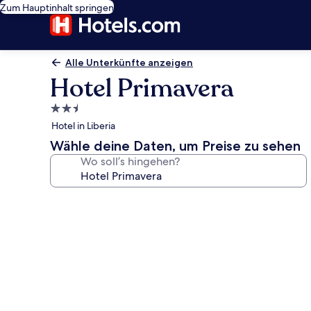
Zum Hauptinhalt springen
Alle Unterkünfte anzeigen
Hotel Primavera
2.5-
Sterne-
Hotel in Liberia
Unterkunft
Wähle deine Daten, um Preise zu sehen
Wo soll’s hingehen?
Fotogalerie
von
Hotel
Primavera