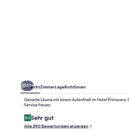
27+
Übersicht
Zimmer
Lage
Richtlinien
Genieße Liberia mit einem Aufenthalt im Hotel Primavera.
Service freuen.
Bewertungen
Sehr gut
8,0
8,0 von 10.
Alle 290 Bewertungen anzeigen