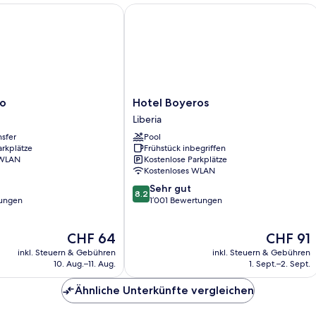
Hotel Boyeros
Hotel
io
Hotel Boyeros
Boyeros
Liberia
Liberia
nsfer
Pool
arkplätze
Frühstück inbegriffen
 WLAN
Kostenlose Parkplätze
Kostenloses WLAN
8.2
Sehr gut
8.2
von
ungen
1’001 Bewertungen
10,
Sehr
Der
Der
CHF 64
CHF 91
gut,
Preis
Preis
1’001
inkl. Steuern & Gebühren
inkl. Steuern & Gebühren
beträgt
beträgt
Bewertungen
10. Aug.–11. Aug.
1. Sept.–2. Sept.
CHF 64
CHF 91
Ähnliche Unterkünfte vergleichen