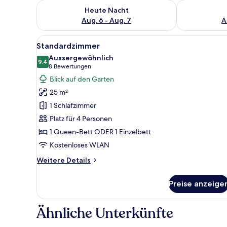
Überprüfe die Verfügbarkeit für heute Nacht, Aug. 6
Überprüfe die
Heute Nacht
Aug. 6 - Aug. 7
A
Alle
Ein kleines, sauberes Zimmer 
5
Standardzimmer
Fotos
Aussergewöhnlich
für
9.4
9.4 von 10
(8
8 Bewertungen
Standardzimmer
Bewertungen)
Blick auf den Garten
anzeigen
25 m²
1 Schlafzimmer
Platz für 4 Personen
1 Queen-Bett ODER 1 Einzelbett
Kostenloses WLAN
Weitere
Weitere Details
Details
für
Preise anzeige
Standardzimmer
Ähnliche Unterkünfte