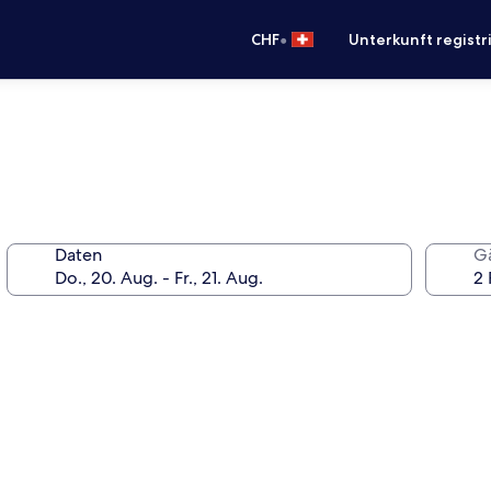
•
CHF
Unterkunft registr
Daten
G