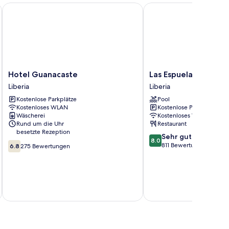
Hotel Guanacaste
Las Espuelas Hotel
Hotel
Las
Hotel Guanacaste
Las Espuelas Hotel
Guanacaste
Espuelas
Liberia
Liberia
Liberia
Hotel
Kostenlose Parkplätze
Pool
Liberia
Kostenloses WLAN
Kostenlose Parkplätze
Wäscherei
Kostenloses WLAN
Rund um die Uhr
Restaurant
besetzte Rezeption
8.0
Sehr gut
8.0
6.8
von
811 Bewertungen
6.8
275 Bewertungen
von
10,
10,
Sehr
275
gut,
Bewertungen
811
inkl. S
Bewertungen