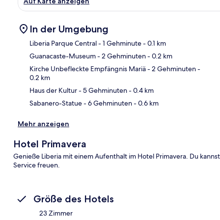
Auf Karte anzeigen
In der Umgebung
Liberia Parque Central
- 1 Gehminute
- 0.1 km
Guanacaste-Museum
- 2 Gehminuten
- 0.2 km
Kar
Kirche Unbefleckte Empfängnis Mariä
- 2 Gehminuten
-
0.2 km
Haus der Kultur
- 5 Gehminuten
- 0.4 km
Sabanero-Statue
- 6 Gehminuten
- 0.6 km
Mehr anzeigen
Hotel Primavera
Genieße Liberia mit einem Aufenthalt im Hotel Primavera. Du kanns
Service freuen.
Größe des Hotels
23 Zimmer