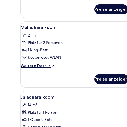
Details
für
Preise anzeige
Maharaja
Suite
Alle
Ein Schlafzimmer mit einem Bet
6
Mahidhara Room
Fotos
21 m²
für
Platz für 2 Personen
Mahidhara
Room
1 King-Bett
anzeigen
Kostenloses WLAN
Weitere
Weitere Details
Details
für
Preise anzeige
Mahidhara
Room
Alle
Hochwertige Bettwaren, Miniba
4
Jaladhara Room
Fotos
14 m²
für
Platz für 1 Person
Jaladhara
Room
1 Queen-Bett
anzeigen
Kostenloses WLAN