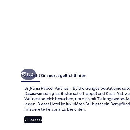
the
Ganges
132+
Übersicht
Zimmer
Lage
Richtlinien
BrijRama Palace, Varanasi - By the Ganges besitzt eine su
Dasaswamedh ghat (historische Treppe) und Kashi-Vishw
Wellnessbereich besuchen, um dich mit Tiefengewebe-M
lassen. Dieses Hotel im luxuriösen Stil bietet ein Dampfb
hilfsbereite Personal zu berichten.
VIP Access