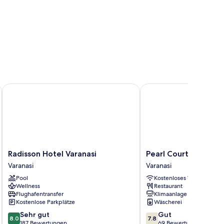
Radisson Hotel Varanasi
Pearl Courtyard
Radisson
Pearl
Radisson Hotel Varanasi
Pearl Courtyard
Hotel
Courtyard
Varanasi
Varanasi
Varanasi
Varanasi
Pool
Kostenloses WLAN
Varanasi
Wellness
Restaurant
Flughafentransfer
Klimaanlage
Kostenlose Parkplätze
Wäscherei
8.0
7.8
Sehr gut
Gut
8.0
7.8
von
von
187 Bewertungen
69 Bewertungen