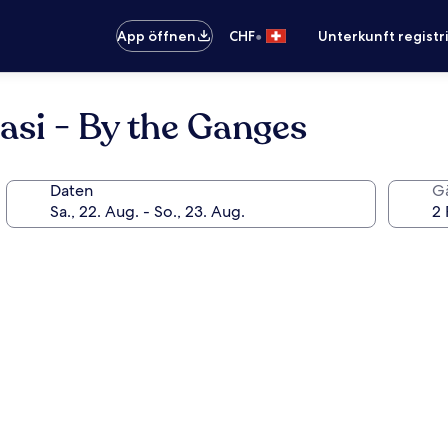
•
App öffnen
CHF
Unterkunft registr
asi - By the Ganges
Daten
G