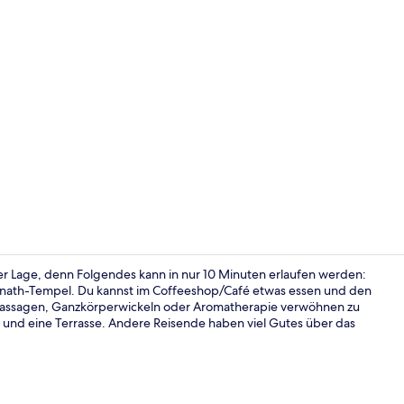
Fassade der
per Lage, denn Folgendes kann in nur 10 Minuten erlaufen werden:
anath-Tempel. Du kannst im Coffeeshop/Café etwas essen und den
assagen, Ganzkörperwickeln oder Aromatherapie verwöhnen zu
Restaurant
ad und eine Terrasse. Andere Reisende haben viel Gutes über das