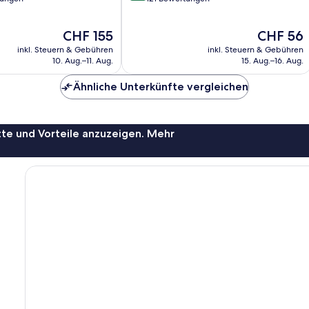
10,
Wunderbar,
Der
Der
CHF 155
CHF 56
121
Preis
Preis
Bewertungen
inkl. Steuern & Gebühren
inkl. Steuern & Gebühren
beträgt
beträgt
10. Aug.–11. Aug.
15. Aug.–16. Aug.
CHF 155
CHF 56
Ähnliche Unterkünfte vergleichen
te und Vorteile anzuzeigen. Mehr