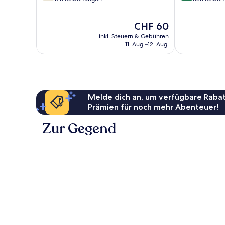
10,
10,
Gut,
Wunderbar,
Der
CHF 60
125
533
Preis
Bewertungen
Bewertungen
inkl. Steuern & Gebühren
beträgt
11. Aug.–12. Aug.
CHF 60
Melde dich an, um verfügbare Rabat
Prämien für noch mehr Abenteuer!
Zur Gegend