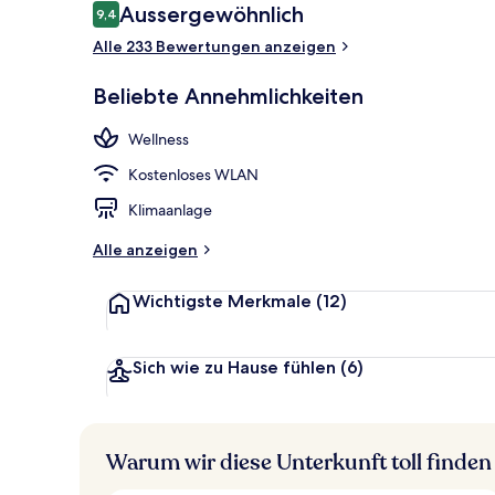
Bewertungen
Aussergewöhnlich
9,4
9,4 von 10.
Innenhof
Alle 233 Bewertungen anzeigen
Beliebte Annehmlichkeiten
Wellness
Kostenloses WLAN
Klimaanlage
Alle anzeigen
Wichtigste Merkmale
(12)
Sich wie zu Hause fühlen
(6)
Warum wir diese Unterkunft toll finden