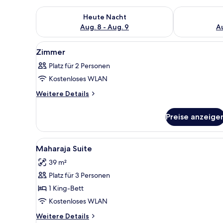
Überprüfe die Verfügbarkeit für heute Nacht, Aug. 8
Überprüfe die
Heute Nacht
Aug. 8 - Aug. 9
Au
Alle
Ein Schlafzimmer mit zwei höl
5
Zimmer
Fotos
Platz für 2 Personen
für
Kostenloses WLAN
Zimmer
anzeigen
Weitere
Weitere Details
Details
für
Preise anzeige
Zimmer
Alle
Ein geräumiges Zimmer mit ho
7
Maharaja Suite
Fotos
39 m²
für
Platz für 3 Personen
Maharaja
Suite
1 King-Bett
anzeigen
Kostenloses WLAN
Weitere
Weitere Details