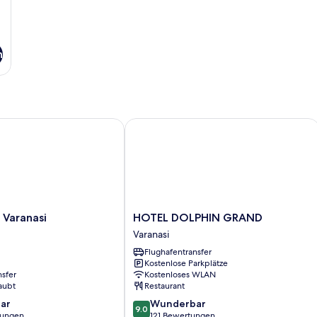
n
aranasi
HOTEL DOLPHIN GRAND
HOTEL
 Varanasi
HOTEL DOLPHIN GRAND
DOLPHIN
Varanasi
GRAND
Flughafentransfer
Varanasi
Kostenlose Parkplätze
nsfer
Kostenloses WLAN
aubt
Restaurant
9.0
ar
Wunderbar
9.0
von
tungen
121 Bewertungen