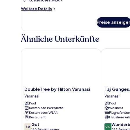
Weitere
Weitere Details
Details
für
Preise anzeige
Jaladhara
Room
Ähnliche Unterkünfte
DoubleTree by Hilton Varanasi
Taj Ganges, V
DoubleTree
Taj
DoubleTree by Hilton Varanasi
Taj Ganges,
by
Ganges,
Varanasi
Varanasi
Hilton
Varanasi
Pool
Pool
Varanasi
Varanasi
Kostenlose Parkplätze
Wellness
Varanasi
Kostenloses WLAN
Flughafentra
Restaurant
Haustiere erl
7.8
9.0
Gut
Wunderb
7.8
9.0
von
von
125 Bewertungen
533 Bewer