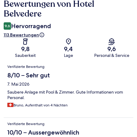
Bewertungen von Hotel
Bewertungen
Belvedere
Hervorragend
9,6
113 Bewertungen
9,8
9,4
9,6
Sauberkeit
Lage
Personal & Service
Bewertungen
Verifizierte Bewertung
8/10 – Sehr gut
7. Mai 2026
Saubere Anlage mit Pool & Zimmer. Gute Informationen vom
Personal.
Bruno, Aufenthalt von 4 Nächten
Verifizierte Bewertung
10/10 – Aussergewöhnlich