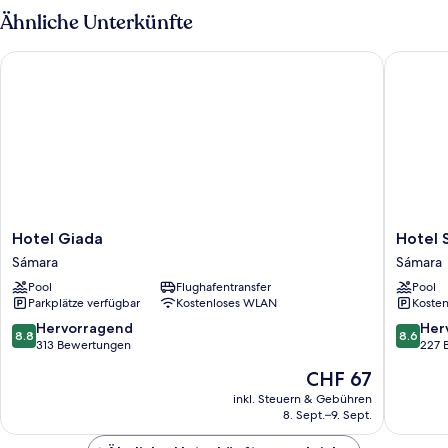
Ähnliche Unterkünfte
Hotel Giada
Hotel So
Hotel
Hotel
Hotel Giada
Hotel 
Giada
Sol
Sámara
Sámara
Sámara
Samara
Pool
Flughafentransfer
Pool
Sámara
Parkplätze verfügbar
Kostenloses WLAN
Kosten
8.8
8.6
Hervorragend
Her
8.8
8.6
von
von
313 Bewertungen
227 
10,
10,
Der
CHF 67
Hervorragend,
Hervorr
Preis
313
227
inkl. Steuern & Gebühren
beträgt
8. Sept.–9. Sept.
Bewertungen
Bewert
CHF 67