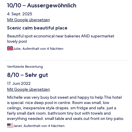
10/10 – Aussergewöhnlich
4. Sept. 2025
Mit Google übersetzen
Scenic calm beautiful place
Beautiful spot economical near bakeries AND supermarket
lovely pool
Julie, Aufenthalt von 4 Nächten
Verifizierte Bewertung
8/10 – Sehr gut
17. Juni 2022
Mit Google übersetzen
Michelle was very busy but sweet and happy to help.This hotel
is special. nice deep pool in centre. Room was small, low
ceilings, inexpensive style drapes. sm fridge and safe. just a
fairly small dark room. bathroom tiny but with towels and
everything needed. small table and seats out front on tiny patio.
the pool area is nice to meet folks and chat. loads of plants and
Janet, Aufenthalt von 4 Nächten
veg around paths which basically create the beautiful