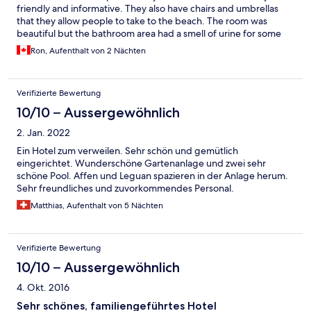
friendly and informative. They also have chairs and umbrellas
that they allow people to take to the beach. The room was
beautiful but the bathroom area had a smell of urine for some
reason. The other downside was that the lady working when we
Ron, Aufenthalt von 2 Nächten
arrived said the breakfast was $8 American dollars each, but we
were charged 8000 colons by the man who was there at
checkout. When I told him it was supposed to be $8 he insisted
Verifizierte Bewertung
that I was wrong. I showed him that it said $10 on the Expedia
site and told him the woman had said $8, but he said that was an
10/10 – Aussergewöhnlich
old price from 10 years ago. I paid and left frustrated and
2. Jan. 2022
somewhat upset.
Ein Hotel zum verweilen. Sehr schön und gemütlich
eingerichtet. Wunderschöne Gartenanlage und zwei sehr
schöne Pool. Affen und Leguan spazieren in der Anlage herum.
Sehr freundliches und zuvorkommendes Personal.
Matthias, Aufenthalt von 5 Nächten
Verifizierte Bewertung
10/10 – Aussergewöhnlich
4. Okt. 2016
Sehr schönes, familiengeführtes Hotel