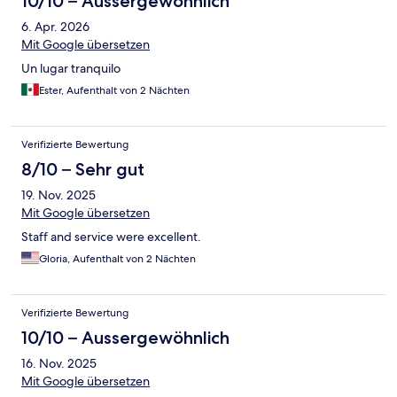
10/10 – Aussergewöhnlich
für 13 Nächte und es blieben keine Wünsche offen. Das
6. Apr. 2026
optionale Frühstücksbuffet ist reichlich und lecker. Es ist für
jeden etwas dabei. Einfach ein tolles Urlaubsdomizil, dass wir
Mit Google übersetzen
sehr empfehlen können. Eine schöne Zeit dort wünschen euch
Un lugar tranquilo
Anja und Albert.
Ester, Aufenthalt von 2 Nächten
Verifizierte Bewertung
8/10 – Sehr gut
19. Nov. 2025
Mit Google übersetzen
Staff and service were excellent.
Gloria, Aufenthalt von 2 Nächten
Verifizierte Bewertung
10/10 – Aussergewöhnlich
16. Nov. 2025
Mit Google übersetzen