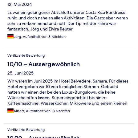
12. Mai 2024
Es war ein gelungener Abschluß unserer Costa Rica Rundreise,
ruhig und doch nahe an allen Aktivitäten. Die Gastgeber waren
sehr zu vorkommend und nett. Der Tip mit der Fähre war
fantastisch. Jörg und Elvira Reuter
Jörg, Aufenthalt von 3 Nächten
Verifizierte Bewertung
10/10 – Aussergewöhnlich
25. Juni 2025
Wir waren im Juni 2025 im Hotel Belvedere, Samara. Für dieses
Hotel vergeben wir 10 von 5 möglichen Sternen. Gebucht
hatten wir einen der beiden Luxus-Bungalows, die keine
Wünsche offen lassen. Super eingerichtet bis hin zu
Kaffeemaschine, Wasserkocher, Mikrowelle und einem kleinen
Safe. Die Besitzer, Michaela und Manfred, haben hier ein kleines
Albert, Aufenthalt von 13 Nächten
Paradies erschaffen. Sie kümmern sich sehr liebevoll um ihre
Gäste und stehen mit Rat und Tat zur Seite. Das Personal ist
freundlich, hilfsbereit und sehr fleißig. Die Zimmermädchen
Verifizierte Bewertung
machen eine hervorragende Arbeit und die wunderschöne
Anlage wird ständig gepflegt und verschönert. Wir waren hier