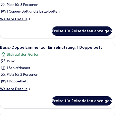
2 Schlafzimmer,
Platz für 3 Personen
Kochnische
1 Queen-Bett und 2 Einzelbetten
anzeigen
Weitere
Weitere Details
Details
für
Preise für Reisedaten anzeigen
Apartment,
2 Schlafzimmer,
Kochnische
Alle
Ein Hotelzimmer mit Bett, einer Couch
1
Basic-Doppelzimmer zur Einzelnutzung, 1 Doppelbett
Fotos
Blick auf den Garten
für
15 m²
Basic-
Doppelzimmer
1 Schlafzimmer
zur
Platz für 2 Personen
Einzelnutzung,
1 Doppelbett
1
Weitere
Weitere Details
Doppelbett
Details
anzeigen
für
Preise für Reisedaten anzeigen
Basic-
Doppelzimmer
zur