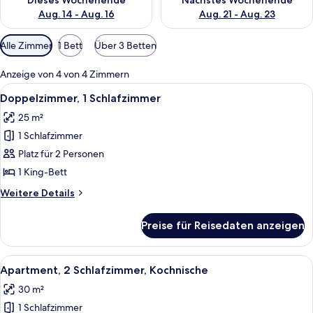
Dieses Wochenende
Nächstes Wochenende
Aug. 14 - Aug. 16
Aug. 21 - Aug. 23
Verfügbare
Alle Zimmer
1 Bett
Über 3 Betten
Filter
für
Anzeige von 4 von 4 Zimmern
Zimmer
Alle
Ein Hotelzimmer mit Bett, Schreibtisc
9
Doppelzimmer, 1 Schlafzimmer
Fotos
25 m²
für
1 Schlafzimmer
Doppelzimmer,
1
Platz für 2 Personen
Schlafzimmer
1 King-Bett
anzeigen
Weitere
Weitere Details
Details
für
Preise für Reisedaten anzeigen
Doppelzimmer,
1
Schlafzimmer
Alle
Ein Hotelzimmer mit Bett, Schreibtisch
7
Apartment, 2 Schlafzimmer, Kochnische
Fotos
30 m²
für
1 Schlafzimmer
Apartment,