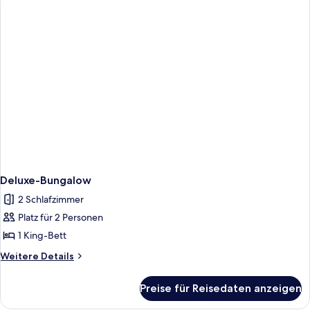
Einzelnutzung,
1
Doppelbett
Deluxe-Bungalow
2 Schlafzimmer
Platz für 2 Personen
1 King-Bett
Weitere
Weitere Details
Details
für
Preise für Reisedaten anzeigen
Deluxe-
Bungalow