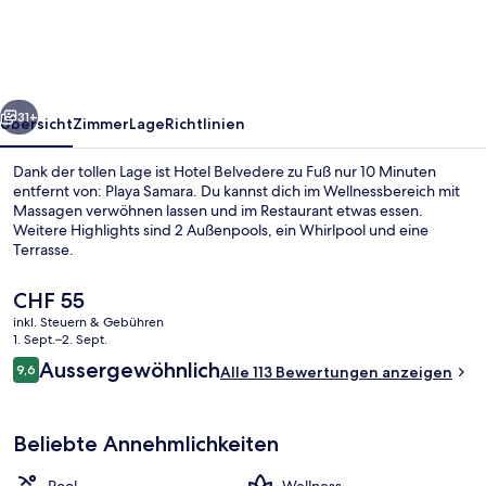
rück
Weiter
31+
Übersicht
Zimmer
Lage
Richtlinien
Dank der tollen Lage ist Hotel Belvedere zu Fuß nur 10 Minuten
entfernt von: Playa Samara. Du kannst dich im Wellnessbereich mit
Massagen verwöhnen lassen und im Restaurant etwas essen.
Weitere Highlights sind 2 Außenpools, ein Whirlpool und eine
Terrasse.
Der
CHF 55
aktuelle
inkl. Steuern & Gebühren
Preis
1. Sept.–2. Sept.
Unterkunftsgelände
beträgt
Bewertungen
Aussergewöhnlich
9,6
Alle 113 Bewertungen anzeigen
CHF 55.
9,6 von 10.
Beliebte Annehmlichkeiten